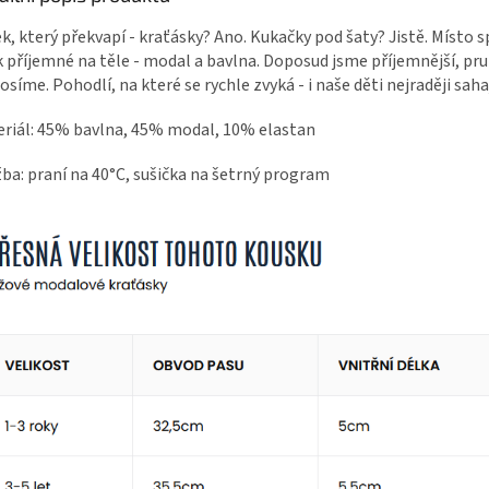
k, který překvapí - kraťásky? Ano. Kukačky pod šaty? Jistě. Místo 
k příjemné na těle - modal a bavlna. Doposud jsme příjemnější, pr
osíme. Pohodlí, na které se rychle zvyká - i naše děti nejraději sah
riál: 45% bavlna, 45% modal, 10% elastan
ba: praní na 40°C, sušička na šetrný program