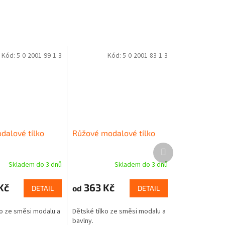
Kód:
5-0-2001-99-1-3
Kód:
5-0-2001-83-1-3
dalové tílko
Růžové modalové tílko
Další
produkt
Skladem do 3 dnů
Skladem do 3 dnů
Kč
363 Kč
od
DETAIL
DETAIL
ko ze směsi modalu a
Dětské tílko ze směsi modalu a
bavlny.