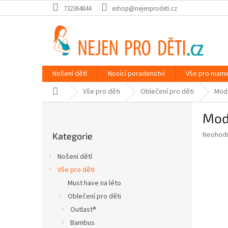
Přejít
732364844
eshop@nejenprodeti.cz
na
obsah
Nošení dětí
Nosící poradenství
Vše pro mami
Domů
Vše pro děti
Oblečení pro děti
Mod
P
Mod
o
Přeskočit
s
Průměr
Neohod
Kategorie
kategorie
t
hodnoce
r
produkt
Nošení dětí
a
je
Vše pro děti
0,0
n
z
Must have na léto
n
5
í
Oblečení pro děti
hvězdič
p
Outlast®
a
Bambus