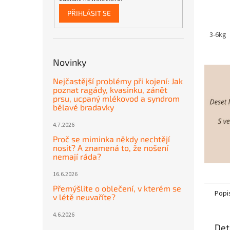
PŘIHLÁSIT SE
3-6kg
Novinky
Nejčastější problémy při kojení: Jak
poznat ragády, kvasinku, zánět
prsu, ucpaný mlékovod a syndrom
bělavé bradavky
4.7.2026
Proč se miminka někdy nechtějí
nosit? A znamená to, že nošení
nemají ráda?
16.6.2026
Přemýšlíte o oblečení, v kterém se
Popi
v létě neuvaříte?
4.6.2026
Det