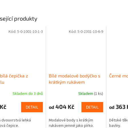
sející produkty
Kód:
5-0-1001-10-1-3
Kód:
5-0-2301-10-6-9
 bílá čepička z
Bílé modalové bodýčko s
Černé mo
lu
krátkým rukávem
Skladem do 3 dnů
Skladem
(1 ks)
 Kč
404 Kč
363 
od
od
DETAIL
DETAIL
 dvouvrstvá lehká
Modalové body s krátkým
Dětské tíl
vá čepice.
rukávem jemné jako pírko.
bavlny.