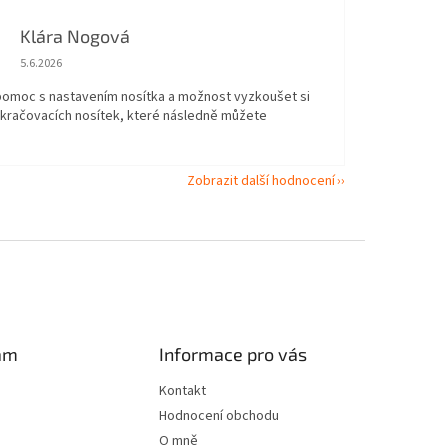
Klára Nogová
Hodnocení obchodu je 5 z 5 hvězdiček.
5.6.2026
 pomoc s nastavením nosítka a možnost vyzkoušet si
okračovacích nosítek, které následně můžete
Zobrazit další hodnocení
am
Informace pro vás
Kontakt
Hodnocení obchodu
O mně