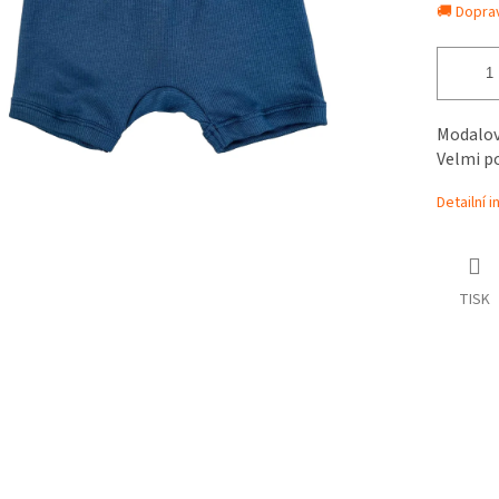
🚚 Dopra
Modalov
Velmi p
Detailní 
TISK