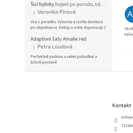
Šicí bylinky
hojení po porodu, nástřih a jizvy
Veronika Pínová
|
Hodnocení produktu je 5 z 5 hvězdiček.
Vse v poradku. Vyborna a rychla domluva
pri objednavce. Dekuji a vrele doporucuji :)
Skvě
naše
Adaptivní šaty Amalie red
Petra Loudová
|
Hodnocení produktu je 5 z 5 hvězdiček.
Perfektně padnou a velmi pohodlné a
lichotí postavě
Z
á
p
a
t
Kontakt
í
eshop
73236