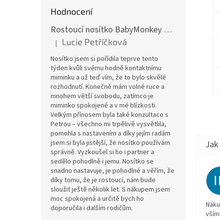
Hodnocení
Rostoucí nosítko BabyMonkey Original Essential - khaki zelené
Lucie Petříčková
|
Hodnocení produktu je 5 z 5 hvězdiček.
Nosítko jsem si pořídila teprve tento
týden kvůli svému hodně kontaktnímu
miminku a už teď vím, že to bylo skvělé
rozhodnutí. Konečně mám volné ruce a
mnohem větší svobodu, zatímco je
miminko spokojené a v mé blízkosti.
Velkým přínosem byla také konzultace s
Petrou – všechno mi trpělivě vysvětlila,
pomohla s nastavením a díky jejím radám
jsem si byla jistější, že nosítko používám
správně. Vyzkoušel si ho i partner a
sedělo pohodlně i jemu. Nosítko se
snadno nastavuje, je pohodlné a věřím, že
díky tomu, že je rostoucí, nám bude
sloužit ještě několik let. S nákupem jsem
moc spokojená a určitě bych ho
Náku
doporučila i dalším rodičům.
vším