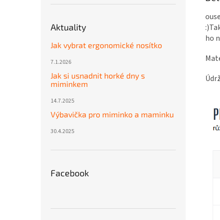
ouse
Aktuality
:)Ta
ho n
Jak vybrat ergonomické nosítko
Mate
7.1.2026
Jak si usnadnit horké dny s
Údrž
miminkem
14.7.2025
Výbavička pro miminko a maminku
30.4.2025
Facebook