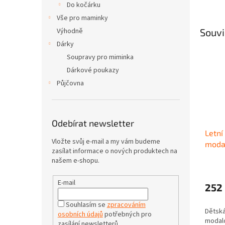
Do kočárku
Vše pro maminky
Výhodně
Souvi
Dárky
Soupravy pro miminka
Dárkové poukazy
Půjčovna
Odebírat newsletter
Letní
Vložte svůj e-mail a my vám budeme
moda
zasílat informace o nových produktech na
našem e-shopu.
E-mail
252
Souhlasím se
zpracováním
Dětská
osobních údajů
potřebných pro
modalo
zasílání newsletterů.