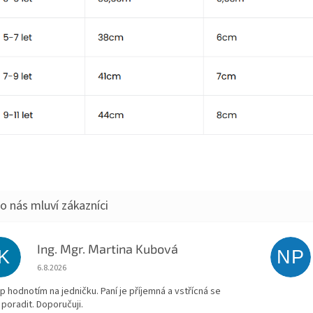
Ing. Mgr. Martina Kubová
IK
NP
Hodnocení obchodu je 5 z 5 hvězdiček.
6.8.2026
p hodnotím na jedničku. Paní je příjemná a vstřícná se
 poradit. Doporučuji.