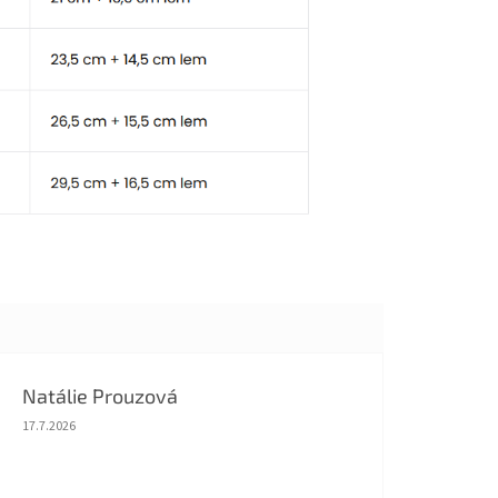
Natálie Prouzová
Hodnocení obchodu je 5 z 5 hvězdiček.
17.7.2026