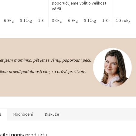
Doporučujeme volit o velikost
větší.
6-9kg
9-12kg
1-3 roky
3-6kg
věk 3+
6-9kg
9-12kg
1-3 roky
1-3 roky
s
Hodnocení
Diskuze
ailní popis produktu