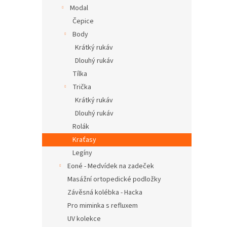
n
Modal
e
Čepice
l
Body
Krátký rukáv
Dlouhý rukáv
Tílka
Trička
Krátký rukáv
Dlouhý rukáv
Rolák
Kraťasy
Legíny
Eoné - Medvídek na zadeček
Masážní ortopedické podložky
Závěsná kolébka - Hacka
Pro miminka s refluxem
UV kolekce