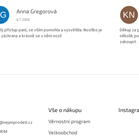
Anna Gregorová
AG
KN
Hodnocení obchodu je 5 z 5 hvězdiček.
6.7.2026
lý přístup paní, se vším pomohla a vysvětlila. Nosítko je
Děkuji za
 záchrana a krásně se v něm nosí!
několik p
zakoupit.
Vše o nákupu
Instagr
Věrnostní program
@
nejenprodeti.cz
4844
Velkoobchod