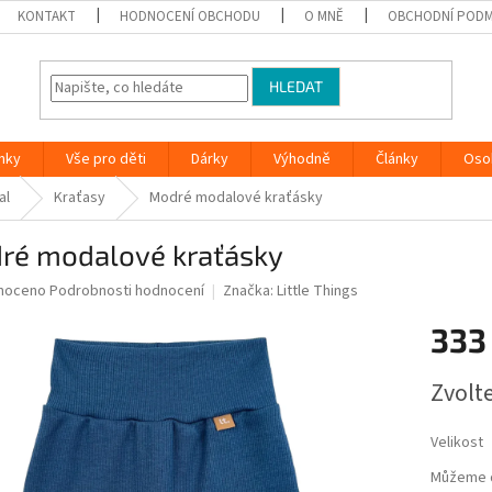
KONTAKT
HODNOCENÍ OBCHODU
O MNĚ
OBCHODNÍ PODM
HLEDAT
nky
Vše pro děti
Dárky
Výhodně
Články
Oso
al
Kraťasy
Modré modalové kraťásky
ré modalové kraťásky
né
noceno
Podrobnosti hodnocení
Značka:
Little Things
ní
333
u
Měrná
Zvolt
cena:
ek.
Velikost
Můžeme d