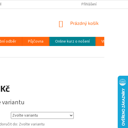
ÍNKY
PODMÍNKY OCHRANY OSOBNÍCH ÚDAJŮ (GDPR)
Přihlášení
MOJE OBJEDN
NÁKUPNÍ
Prázdný košík
KOŠÍK
bní odběr
Půjčovna
Online kurz o nošení
VIDEONÁVODY
 Kč
e variantu
oručit do:
Zvolte variantu