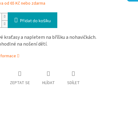
va od 65 Kč nebo zdarma
Přidat do košíku
é kraťasy a napletem na bříšku a nohavičkách.
ohodlné na nošení dětí.
informace
ZEPTAT SE
HLÍDAT
SDÍLET