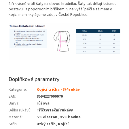
šíři krásně vrátí šaty na obvod hrudníku. Šaty tak dělají krásnou
postavu i s poporodním bříškem. S nejvyšší péčí a zájmem o
kojící maminky šijeme zde, v České Republice.
Doplňkové parametry
Kategorie
:
Kojící trička - 3/4 rukáv
EAN
:
8594227000070
Barva
:
růžová
Délka rukávů
:
Tříčtvrteční rukávy
Materiál
:
5% elastan, 95% bavlna
Střih
:
Úzký střih, Kojící