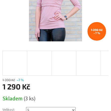
1 390 Kč
–7 %
1 390 Kč
–7 %
1 290 Kč
Měrná
Skladem
(3 ks)
cena:
Velikost