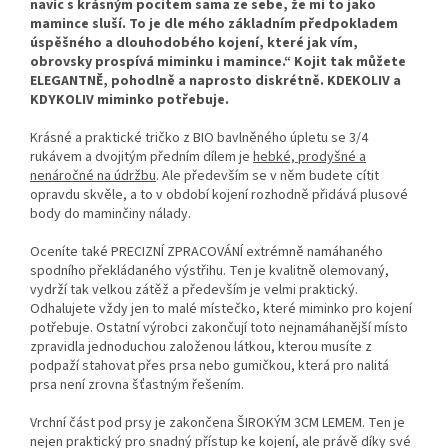
navíc s krásným pocitem sama ze sebe, že mi to jako
mamince sluší. To je dle mého základním předpokladem
úspěšného a dlouhodobého kojení, které jak vím,
obrovsky prospívá miminku i mamince.“
Kojit tak můžete
ELEGANTNĚ, pohodlně a naprosto diskrétně. KDEKOLIV a
KDYKOLIV miminko potřebuje.
Krásné a praktické tričko z BIO bavlněného úpletu se 3/4
rukávem a dvojitým předním dílem je
hebké, prodyšné a
nenáročné na údržbu
. Ale především se v něm budete cítit
opravdu skvěle, a to v období kojení rozhodně přidává plusové
body do maminčiny nálady.
Oceníte také PRECIZNÍ ZPRACOVÁNÍ extrémně namáhaného
spodního překládaného výstřihu. Ten je kvalitně olemovaný,
vydrží tak velkou zátěž a především je velmi praktický.
Odhalujete vždy jen to malé místečko, které miminko pro kojení
potřebuje. Ostatní výrobci zakončují toto nejnamáhanější místo
zpravidla jednoduchou založenou látkou, kterou musíte z
podpaží stahovat přes prsa nebo gumičkou, která pro nalitá
prsa není zrovna šťastným řešením.
Vrchní část pod prsy je zakončena ŠIROKÝM 3CM LEMEM. Ten je
nejen praktický pro snadný přístup ke kojení, ale právě díky své