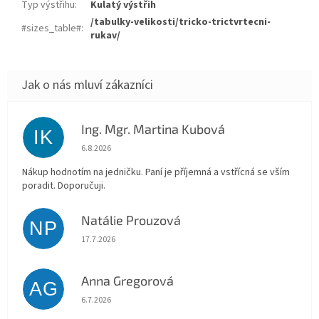
Typ výstřihu
:
Kulatý výstřih
/tabulky-velikosti/tricko-trictvrtecni-
#sizes_table#
:
rukav/
Ing. Mgr. Martina Kubová
IK
Hodnocení obchodu je 5 z 5 hvězdiček.
6.8.2026
Nákup hodnotím na jedničku. Paní je příjemná a vstřícná se vším
poradit. Doporučuji.
Natálie Prouzová
NP
Hodnocení obchodu je 5 z 5 hvězdiček.
17.7.2026
Anna Gregorová
AG
Hodnocení obchodu je 5 z 5 hvězdiček.
6.7.2026