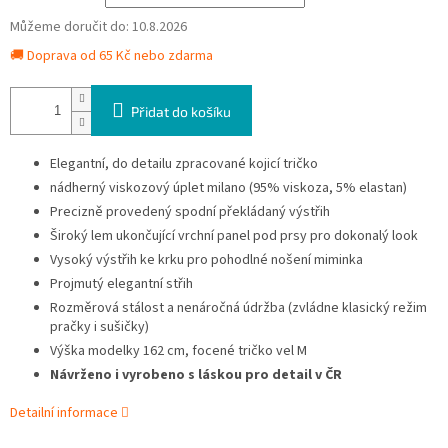
Můžeme doručit do:
10.8.2026
🚚 Doprava od 65 Kč nebo zdarma
Přidat do košíku
Elegantní, do detailu zpracované kojicí tričko
nádherný viskozový úplet milano (95% viskoza, 5% elastan)
Precizně provedený spodní překládaný výstřih
Široký lem ukončující vrchní panel pod prsy pro dokonalý look
Vysoký výstřih ke krku pro pohodlné nošení miminka
Projmutý elegantní střih
Rozměrová stálost a nenáročná údržba (zvládne klasický režim
pračky i sušičky)
Výška modelky 162 cm, focené tričko vel M
Návrženo i vyrobeno s láskou pro detail v ČR
Detailní informace