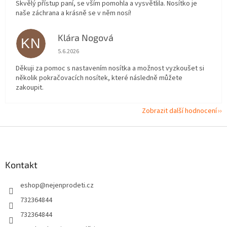
Skvělý přístup paní, se vším pomohla a vysvětlila. Nosítko je
naše záchrana a krásně se v něm nosí!
Klára Nogová
KN
Hodnocení obchodu je 5 z 5 hvězdiček.
5.6.2026
Děkuji za pomoc s nastavením nosítka a možnost vyzkoušet si
několik pokračovacích nosítek, které následně můžete
zakoupit.
Zobrazit další hodnocení
Z
á
p
a
Kontakt
t
eshop
@
nejenprodeti.cz
í
732364844
732364844