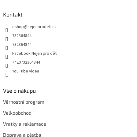
á
p
a
Kontakt
t
eshop
@
nejenprodeti.cz
í
732364844
732364844
Facebook Nejen pro děti
+420732364844
YouTube videa
Vše o nákupu
Věrnostní program
Velkoobchod
Vratky a reklamace
Doprava a platba