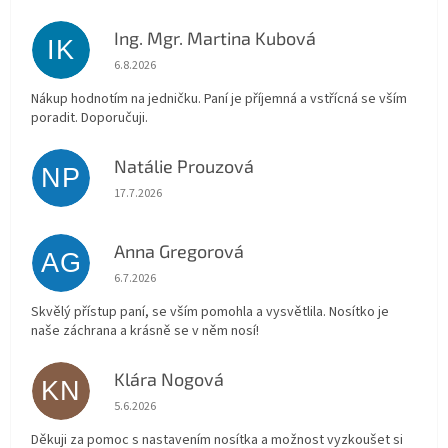
Ing. Mgr. Martina Kubová
IK
Hodnocení obchodu je 5 z 5 hvězdiček.
6.8.2026
Nákup hodnotím na jedničku. Paní je příjemná a vstřícná se vším
poradit. Doporučuji.
Natálie Prouzová
NP
Hodnocení obchodu je 5 z 5 hvězdiček.
17.7.2026
Anna Gregorová
AG
Hodnocení obchodu je 5 z 5 hvězdiček.
6.7.2026
Skvělý přístup paní, se vším pomohla a vysvětlila. Nosítko je
naše záchrana a krásně se v něm nosí!
Klára Nogová
KN
Hodnocení obchodu je 5 z 5 hvězdiček.
5.6.2026
Děkuji za pomoc s nastavením nosítka a možnost vyzkoušet si