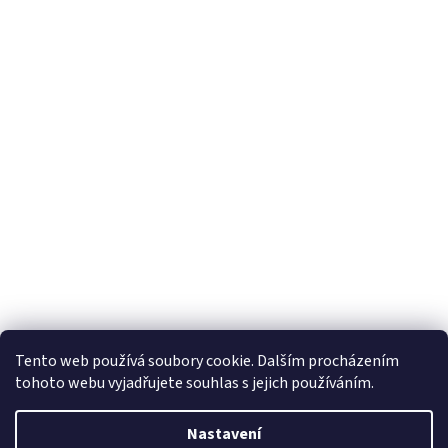
Tento web používá soubory cookie. Dalším procházením
tohoto webu vyjadřujete souhlas s jejich používáním.
Nastavení
Vytvořil Shoptet