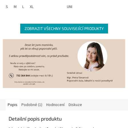
poslouží i jako rouška v období
S
M
L
XL
UNI
viróz
ZOBRAZIT VŠECHNY SOUVISEJÍCÍ PRODUKTY
Popis
Podobné (1)
Hodnocení
Diskuze
Detailní popis produktu