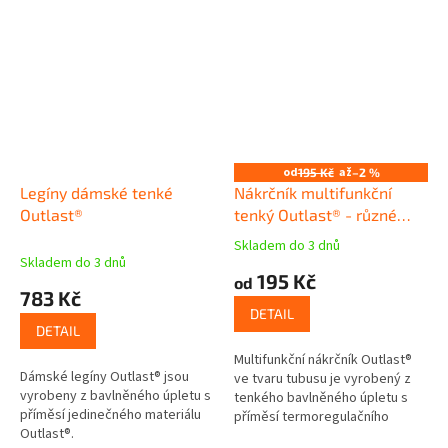
od
až
195 Kč
–2 %
Legíny dámské tenké
Nákrčník multifunkční
Outlast®
tenký Outlast® - různé
barvy
Skladem do 3 dnů
Průměrné
Skladem do 3 dnů
hodnocení
195 Kč
od
produktu
783 Kč
je
DETAIL
5,0
DETAIL
z
Multifunkční nákrčník Outlast®
5
Dámské legíny Outlast® jsou
ve tvaru tubusu je vyrobený z
hvězdiček.
vyrobeny z bavlněného úpletu s
tenkého bavlněného úpletu s
příměsí jedinečného materiálu
příměsí termoregulačního
Outlast®.
materiálu Outlast®. Dobře