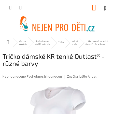
Přejít
NÁKUP
na
obsah
KOŠÍK
Vše pro
Oblečení - extra
Krátký
Tričko dámské KR tenké
Domů
Trička
maminky
skvělé materiály
rukáv
Outlast® - různé barvy
Tričko dámské KR tenké Outlast® -
různé barvy
Průměrné
Neohodnoceno
Podrobnosti hodnocení
Značka:
Little Angel
hodnocení
produktu
je
0,0
z
5
hvězdiček.