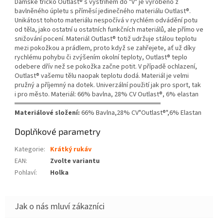
Dámské tričko Outlast® s výstřihem do "V" je vyrobeno z
bavlněného úpletu s příměsí jedinečného materiálu Outlast®.
Unikátost tohoto materiálu nespočívá v rychlém odvádění potu
od těla, jako ostatní u ostatních funkčních materiálů, ale přímo ve
snižování pocení. Materiál Outlast® totiž udržuje stálou teplotu
mezi pokožkou a prádlem, proto když se zahřejete, ať už díky
rychlému pohybu či zvýšením okolní teploty, Outlast® teplo
odebere dřív než se pokožka začne potit. V případě ochlazení,
Outlast® vašemu tělu naopak teplotu dodá. Materiál je velmi
pružný a příjemný na dotek. Univerzální použití jak pro sport, tak
i pro město. Materiál: 66% bavlna, 28% CV Outlast®, 6% elastan
══════════════════════════════
Materiálové složení:
66% Bavlna,28% CV"Outlast®",6% Elastan
Doplňkové parametry
Kategorie
:
Krátký rukáv
EAN
:
Zvolte variantu
Pohlaví
:
Holka