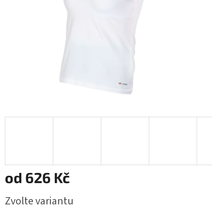
od
626 Kč
Měrná
Zvolte variantu
cena: