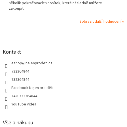
několik pokračovacích nosítek, které následně můžete
zakoupit.
Zobrazit další hodnocení
Z
á
p
a
Kontakt
t
eshop
@
nejenprodeti.cz
í
732364844
732364844
Facebook Nejen pro děti
+420732364844
YouTube videa
Vše o nákupu