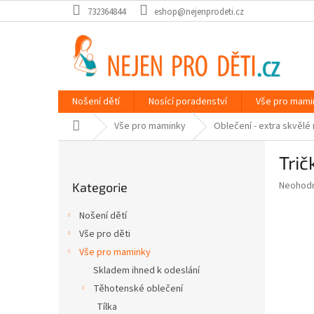
Přejít
732364844
eshop@nejenprodeti.cz
na
obsah
Nošení dětí
Nosící poradenství
Vše pro mami
Domů
Vše pro maminky
Oblečení - extra skvělé
P
Trič
o
Přeskočit
s
Průměr
Neohod
Kategorie
kategorie
t
hodnoce
r
produkt
Nošení dětí
a
je
Vše pro děti
0,0
n
z
Vše pro maminky
n
5
í
Skladem ihned k odeslání
hvězdič
p
Těhotenské oblečení
a
Tílka