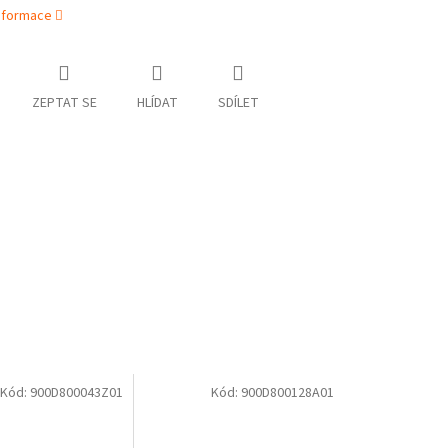
informace
ZEPTAT SE
HLÍDAT
SDÍLET
Kód:
900D800043Z01
Kód:
900D800128A01