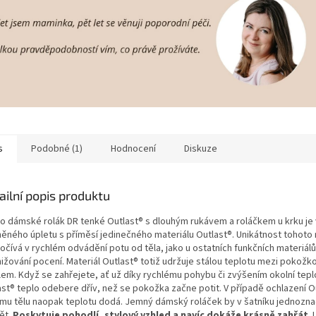
s
Podobné (1)
Hodnocení
Diskuze
ailní popis produktu
ko dámské rolák DR tenké Outlast® s dlouhým rukávem a roláčkem u krku je
něného úpletu s příměsí jedinečného materiálu Outlast®. Unikátnost tohoto 
očívá v rychlém odvádění potu od těla, jako u ostatních funkčních materiálů
ižování pocení. Materiál Outlast® totiž udržuje stálou teplotu mezi pokožk
lem. Když se zahřejete, ať už díky rychlému pohybu či zvýšením okolní tepl
ast® teplo odebere dřív, než se pokožka začne potit. V případě ochlazení O
mu tělu naopak teplotu dodá. Jemný dámský roláček by v šatníku jednozn
ět.
Poskytuje pohodlí, stylový vzhled a navíc dokáže krásně zahřát
.