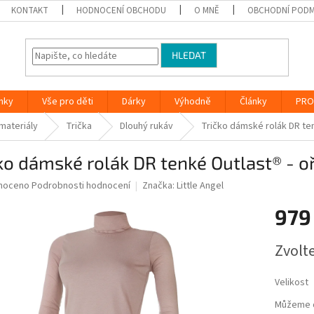
KONTAKT
HODNOCENÍ OBCHODU
O MNĚ
OBCHODNÍ PODM
HLEDAT
nky
Vše pro děti
Dárky
Výhodně
Články
PRO
 materiály
Trička
Dlouhý rukáv
Tričko dámské rolák DR ten
ko dámské rolák DR tenké Outlast® - o
né
noceno
Podrobnosti hodnocení
Značka:
Little Angel
ní
979
u
Měrná
Zvolt
cena:
ek.
Velikost
Můžeme d