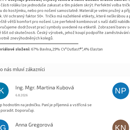
 části roláku lze jednoduše zakasat a tím pádem skrýt. Perfektní volba tri
ku do kostýmku, nebo pro nošení samostatně. Materiál je velmi pružný a pří
k. UV ochranný faktor 50+. Tričko má nažehlené etikety, které neškrábou a 
ještě větší komfort pro nošení. Lze perfekně kombinovat s naší další nabídk
ručujeme dodržovat prací symboly uvedené na etiketě. Zobrazení barev 
ě lišit od skutečnosti. Český výrobek, jehož koupí podpoříte zaměstnávání 
votně znevýhodněných kolegů.
═══════════════════════════
riálové složení:
67% Bavlna,29% CV"Outlast®",4% Elastan
Ing. Mgr. Martina Kubová
IK
NP
Hodnocení obchodu je 5 z 5 hvězdiček.
6.8.2026
p hodnotím na jedničku. Paní je příjemná a vstřícná se
 poradit. Doporučuji.
Anna Gregorová
AG
KN