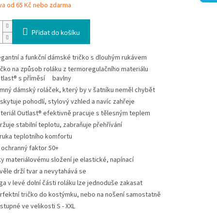
va od 65 Kč nebo zdarma
Přidat do košíku
egantní a funkční dámské tričko s dlouhým rukávem
ičko na způsob roláku z termoregulačního materiálu
tlast® s příměsí bavlny
mný dámský roláček, který by v šatníku neměl chybět
skytuje pohodlí, stylový vzhled a navíc zahřeje
teriál Outlast® efektivně pracuje s tělesným teplem
ržuje stabilní teplotu, zabraňuje přehřívání
ruka teplotního komfortu
 ochranný faktor 50+
ky materiálovému složení je elastické, napínací
věle drží tvar a nevytahává se
ga v levé dolní části roláku lze jednoduše zakasat
rfektní tričko do kostýmku, nebo na nošení samostatně
stupné ve velikosti S - XXL