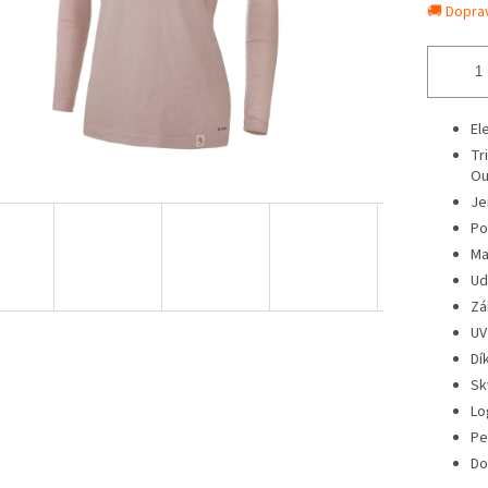
🚚 Dopra
El
Tr
Ou
Je
Po
Ma
Ud
Zá
UV
Dí
Sk
Lo
Pe
Do