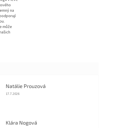
čkového
jemný na
podporují
ou.
se může
našich
Natálie Prouzová
Hodnocení obchodu je 5 z 5 hvězdiček.
17.7.2026
Klára Nogová