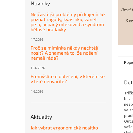
Novinky
Nejčastější problémy při kojení: Jak
poznat ragády, kvasinku, zánět
prsu, ucpaný mlékovod a syndrom
bělavé bradavky
4.7.2026
Proč se miminka někdy nechtějí
nosit? A znamená to, že nošení
nemají ráda?
Popi
16.6.2026
Přemýšlíte o oblečení, v kterém se
v létě neuvaříte?
Det
4.6.2026
Trič
bavl
nesp
ve sn
prád
Aktuality
Outl
vaše
Jak vybrat ergonomické nosítko
chyb