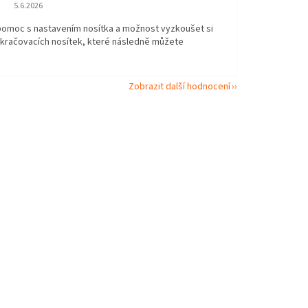
Hodnocení obchodu je 5 z 5 hvězdiček.
5.6.2026
 pomoc s nastavením nosítka a možnost vyzkoušet si
okračovacích nosítek, které následně můžete
Zobrazit další hodnocení