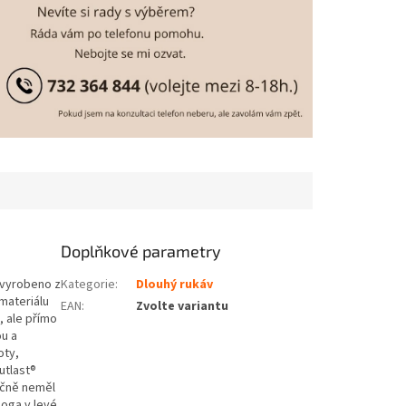
Doplňkové parametry
 vyrobeno z
Kategorie
:
Dlouhý rukáv
materiálu
EAN
:
Zvolte variantu
, ale přímo
ou a
oty,
utlast®
ačně neměl
 Loga v levé