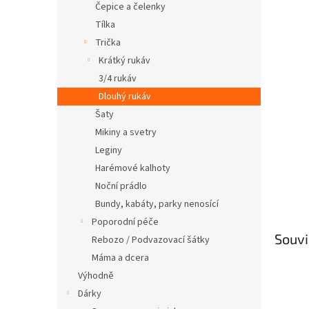
Čepice a čelenky
Tílka
Trička
Krátký rukáv
3/4 rukáv
Dlouhý rukáv
Šaty
Mikiny a svetry
Leginy
Harémové kalhoty
Noční prádlo
Bundy, kabáty, parky nenosící
Poporodní péče
Souvi
Rebozo / Podvazovací šátky
Máma a dcera
Výhodně
Dárky