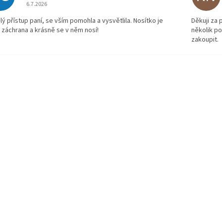
Hodnocení obchodu je 5 z 5 hvězdiček.
6.7.2026
lý přístup paní, se vším pomohla a vysvětlila. Nosítko je
Děkuji za
 záchrana a krásně se v něm nosí!
několik p
zakoupit.