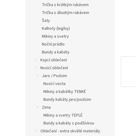
n
Trička s krátkým rukávem
e
Trička s dlouhým rukávem
l
Šaty
Kalhoty (legíny)
Mikiny a svetry
Noční prádlo
Bundy a kabáty
Kojicí oblečení
Nosící oblečení
Jaro / Podzim
Nosící vesta
Mikiny a kabátky TENKÉ
Bundy kabáty jaro/podzim
Zima
Mikiny a svetry TEPLÉ
Bundy a kabáty s podšívkou
Oblečení - extra skvělé materiály