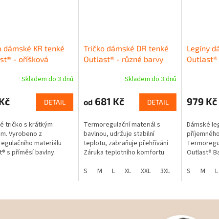
o dámské KR tenké
Tričko dámské DR tenké
Legíny 
st® - oříšková
Outlast® - různé barvy
Outlast®
Skladem do 3 dnů
Skladem do 3 dnů
Kč
681 Kč
979 Kč
od
DETAIL
DETAIL
 tričko s krátkým
Termoregulační materiál s
Dámské leg
m. Vyrobeno z
bavlnou, udržuje stabilní
příjemného
egulačního materiálu
teplotu, zabraňuje přehřívání
Termoregul
t® s příměsí bavlny.
Záruka teplotního komfortu
Outlast® B
e stabilní teplotu,
Materiál efektivně pracuje s
příměsí Ou
uje přehřívání. Záruka
tělesným teplem Díky
S
M
L
XL
XXL
3XL
komfort po
S
M
L
ního komfortu....
materiálovému...
Kvalitní ela