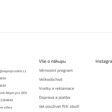
Vše o nákupu
Instagr
Věrnostní program
@
nejenprodeti.cz
4844
Velkoobchod
4844
Vratky a reklamace
ok Nejen pro děti
Doprava a platba
32364844
Jak používat filtr zboží
be videa