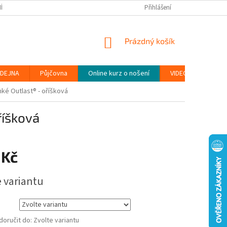
ÍNKY
PODMÍNKY OCHRANY OSOBNÍCH ÚDAJŮ (GDPR)
Přihlášení
MOJE OBJEDN
NÁKUPNÍ
Prázdný košík
KOŠÍK
DEJNA
Půjčovna
Online kurz o nošení
VIDEONÁVODY
ké Outlast® - oříšková
říšková
 Kč
e variantu
oručit do:
Zvolte variantu