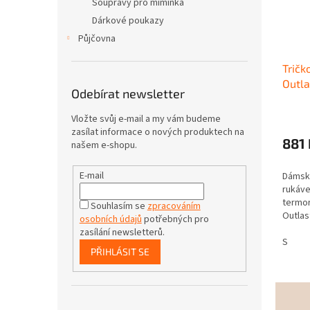
Soupravy pro miminka
Dárkové poukazy
Půjčovna
Tričk
Outla
Odebírat newsletter
Vložte svůj e-mail a my vám budeme
zasílat informace o nových produktech na
881 
našem e-shopu.
E-mail
Dámské
rukáve
termor
Souhlasím se
zpracováním
Outlas
osobních údajů
potřebných pro
Udržuj
zasílání newsletterů.
zabraň
S
PŘIHLÁSIT SE
teplot