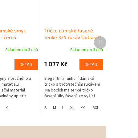
dámské smyk
Tričko dámské řasené
 - černá
tenké 3/4 rukáv Outlast®
Další
- různé barvy
produkt
Skladem do 3 dnů
Skladem do 3 dnů
1 077 Kč
DETAIL
DETAIL
íny z pružného a
Elegantní a funkční dámské
 matetiálu
tričko s tříčtvrtečním rukávem
ační materiál
Na bocích má tenké tričko
avlněný úplet s
řasení Díky řasení lze vyžít i
tlast® Teplotní
jako těhotenské tričkoIdeální i
 celou dobu nošení
XL
na každodenní...
S
M
L
XL
XXL
3XL
stický...