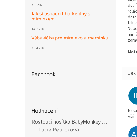
dolní
7.1.2026
rolá
Jak si usnadnit horké dny s
dote
miminkem
tak 
Dopo
14.7.2025
mírn
Výbavička pro miminko a maminku
zdra
═══
30.4.2025
Mate
Facebook
Hodnocení
Náku
vším
Rostoucí nosítko BabyMonkey Original Essential - khaki zelené
Lucie Petříčková
|
Hodnocení produktu je 5 z 5 hvězdiček.