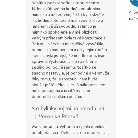
Nosítko jsem si pořídila teprve tento
týden kvůli svému hodně kontaktnímu
Skvě
miminku a už teď vím, že to bylo skvělé
naše
rozhodnutí. Konečně mám volné ruce a
mnohem větší svobodu, zatímco je
miminko spokojené a v mé blízkosti.
Velkým přínosem byla také konzultace s
Petrou – všechno mi trpělivě vysvětlila,
pomohla s nastavením a díky jejím radám
jsem si byla jistější, že nosítko používám
správně. Vyzkoušel si ho i partner a
sedělo pohodlně i jemu. Nosítko se
snadno nastavuje, je pohodlné a věřím, že
díky tomu, že je rostoucí, nám bude
sloužit ještě několik let. S nákupem jsem
moc spokojená a určitě bych ho
doporučila i dalším rodičům.
Šicí bylinky
hojení po porodu, nástřih a jizvy
Veronika Pínová
|
Hodnocení produktu je 5 z 5 hvězdiček.
Vse v poradku. Vyborna a rychla domluva
pri objednavce. Dekuji a vrele doporucuji :)