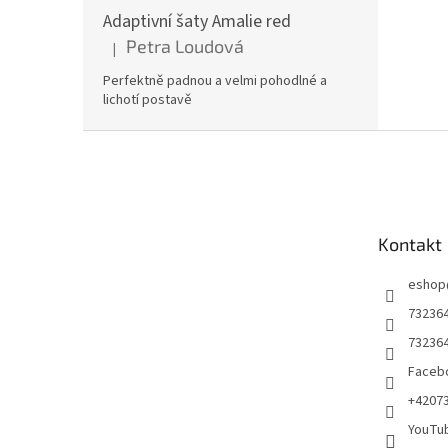
Adaptivní šaty Amalie red
Petra Loudová
|
Hodnocení produktu je 5 z 5 hvězdiček.
Perfektně padnou a velmi pohodlné a
lichotí postavě
Z
á
p
a
t
Kontakt
í
eshop
73236
73236
Facebo
+4207
YouTu