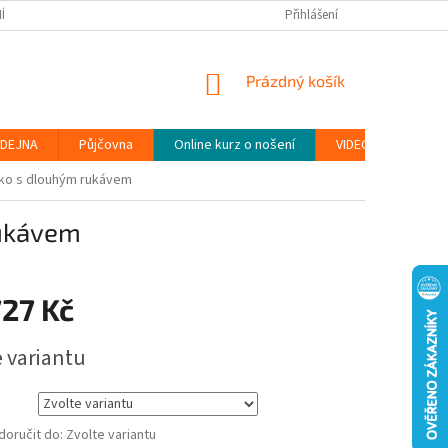
ÍNKY
PODMÍNKY OCHRANY OSOBNÍCH ÚDAJŮ (GDPR)
Přihlášení
MOJE OBJEDN
NÁKUPNÍ
Prázdný košík
KOŠÍK
DEJNA
Půjčovna
Online kurz o nošení
VIDEONÁVODY
čko s dlouhým rukávem
rukávem
727 Kč
e variantu
oručit do:
Zvolte variantu