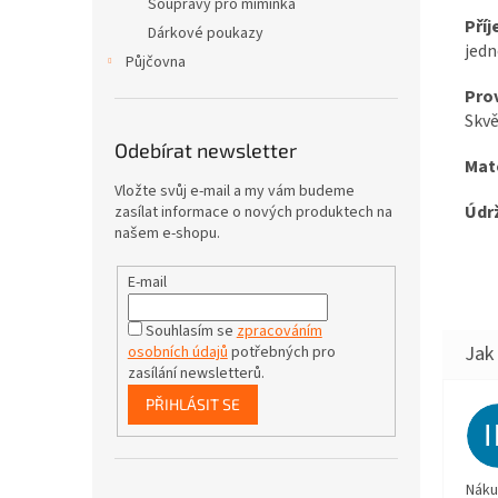
Soupravy pro miminka
Příj
Dárkové poukazy
jedn
Půjčovna
Prov
Skvě
Odebírat newsletter
Mat
Vložte svůj e-mail a my vám budeme
Údr
zasílat informace o nových produktech na
našem e-shopu.
E-mail
Souhlasím se
zpracováním
osobních údajů
potřebných pro
zasílání newsletterů.
PŘIHLÁSIT SE
Náku