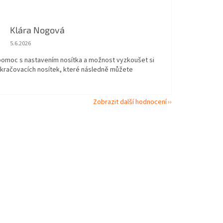
Klára Nogová
Hodnocení obchodu je 5 z 5 hvězdiček.
5.6.2026
 pomoc s nastavením nosítka a možnost vyzkoušet si
okračovacích nosítek, které následně můžete
Zobrazit další hodnocení