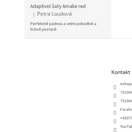
Adaptivní šaty Amalie red
Petra Loudová
|
Hodnocení produktu je 5 z 5 hvězdiček.
Perfektně padnou a velmi pohodlné a
lichotí postavě
Z
á
p
a
t
Kontakt
í
eshop
73236
73236
Facebo
+4207
YouTu