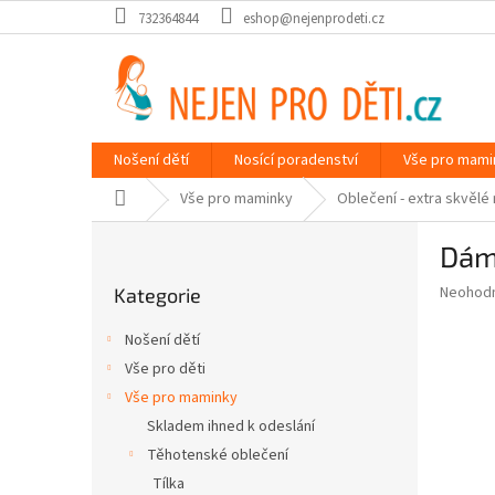
Přejít
732364844
eshop@nejenprodeti.cz
na
obsah
Nošení dětí
Nosící poradenství
Vše pro mami
Domů
Vše pro maminky
Oblečení - extra skvělé
P
Dám
o
Přeskočit
s
Průměr
Neohod
Kategorie
kategorie
t
hodnoce
r
produkt
Nošení dětí
a
je
Vše pro děti
0,0
n
z
Vše pro maminky
n
5
í
Skladem ihned k odeslání
hvězdič
p
Těhotenské oblečení
a
Tílka