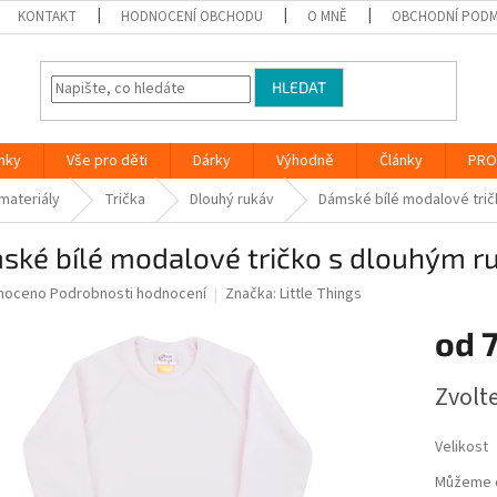
KONTAKT
HODNOCENÍ OBCHODU
O MNĚ
OBCHODNÍ PODM
HLEDAT
nky
Vše pro děti
Dárky
Výhodně
Články
PRO
 materiály
Trička
Dlouhý rukáv
Dámské bílé modalové tri
ské bílé modalové tričko s dlouhým 
né
noceno
Podrobnosti hodnocení
Značka:
Little Things
ní
od
u
Měrná
Zvolt
cena:
ek.
Velikost
Můžeme d