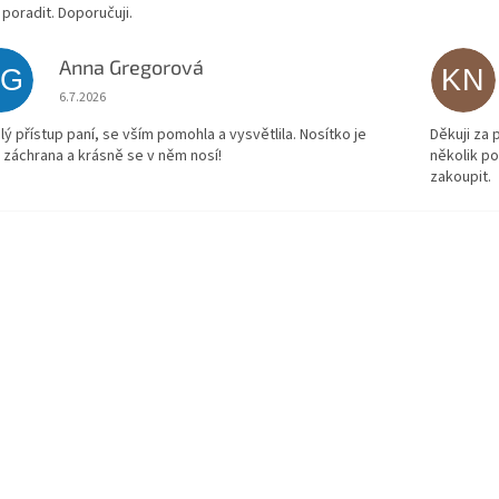
 poradit. Doporučuji.
Anna Gregorová
AG
KN
Hodnocení obchodu je 5 z 5 hvězdiček.
6.7.2026
lý přístup paní, se vším pomohla a vysvětlila. Nosítko je
Děkuji za
 záchrana a krásně se v něm nosí!
několik p
zakoupit.