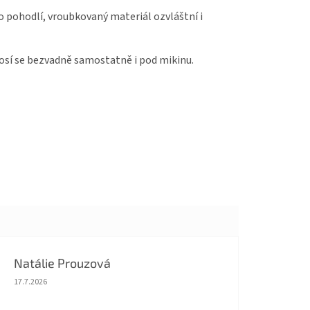
o pohodlí, vroubkovaný materiál ozvláštní i
 Nosí se bezvadně samostatně i pod mikinu.
Natálie Prouzová
Hodnocení obchodu je 5 z 5 hvězdiček.
17.7.2026