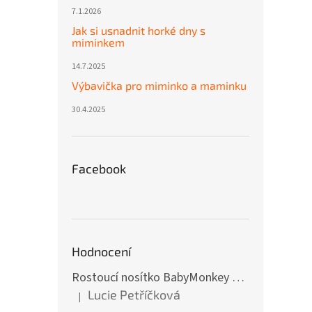
7.1.2026
Jak si usnadnit horké dny s
miminkem
14.7.2025
Výbavička pro miminko a maminku
30.4.2025
Facebook
Hodnocení
Rostoucí nosítko BabyMonkey Original Essential - khaki zelené
Lucie Petříčková
|
Hodnocení produktu je 5 z 5 hvězdiček.