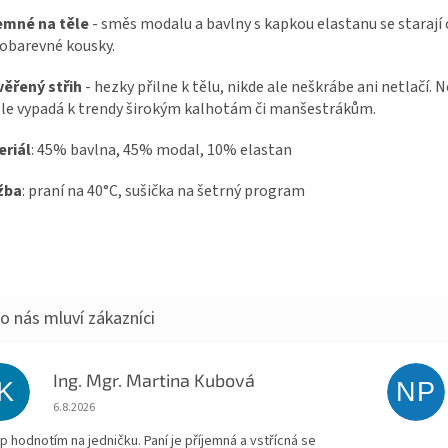
emné na těle
- směs modalu a bavlny s kapkou elastanu se starají 
obarevné kousky.
ěřený střih
- hezky přilne k tělu, nikde ale neškrábe ani netlačí.
le vypadá k trendy širokým kalhotám či manšestrákům.
eriál
: 45% bavlna, 45% modal, 10% elastan
žba
: praní na 40°C, sušička na šetrný program
Ing. Mgr. Martina Kubová
IK
NP
Hodnocení obchodu je 5 z 5 hvězdiček.
6.8.2026
p hodnotím na jedničku. Paní je příjemná a vstřícná se