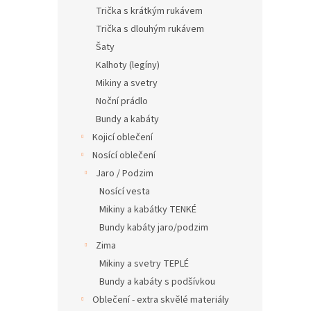
n
Trička s krátkým rukávem
e
Trička s dlouhým rukávem
l
Šaty
Kalhoty (legíny)
Mikiny a svetry
Noční prádlo
Bundy a kabáty
Kojicí oblečení
Nosící oblečení
Jaro / Podzim
Nosící vesta
Mikiny a kabátky TENKÉ
Bundy kabáty jaro/podzim
Zima
Mikiny a svetry TEPLÉ
Bundy a kabáty s podšívkou
Oblečení - extra skvělé materiály