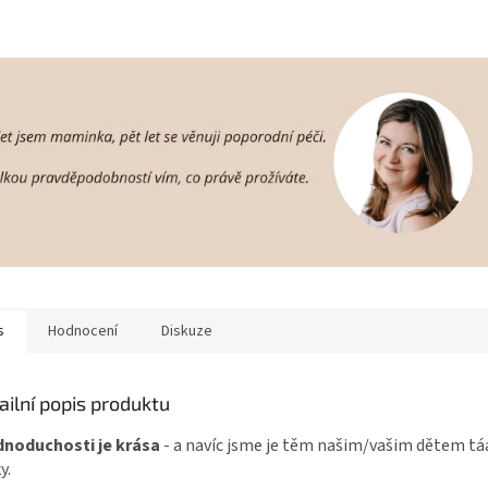
s
Hodnocení
Diskuze
ailní popis produktu
dnoduchosti je krása
- a navíc jsme je těm našim/vašim dětem tááá
y.