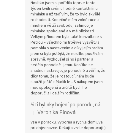
Nosítko jsem si pořídila teprve tento
týden kvůli svému hodně kontaktnímu
miminku a už teď vím, že to bylo skvělé
rozhodnutí. Konečně mám volné ruce a
mnohem větší svobodu, zatímco je
miminko spokojené a v mé blízkosti.
Velkým přínosem byla také konzultace s
Petrou – všechno mi trpělivě vysvětlila,
pomohla s nastavením a díky jejím radám
jsem si byla jistější, že nosítko používám
správně. Vyzkoušel si ho i partner a
sedělo pohodlně i jemu. Nosítko se
snadno nastavuje, je pohodlné a věřím, že
díky tomu, že je rostoucí, nám bude
sloužit ještě několik let. S nákupem jsem
moc spokojená a určitě bych ho
doporučila i dalším rodičům.
Šicí bylinky
hojení po porodu, nástřih a jizvy
Veronika Pínová
|
Hodnocení produktu je 5 z 5 hvězdiček.
Vse v poradku. Vyborna a rychla domluva
pri objednavce. Dekuji a vrele doporucuji :)