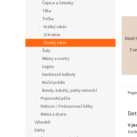
Čepice a čelenky
Tílka
Trička
Krátký rukáv
3/4 rukáv
Dlouhý rukáv
Šaty
Mikiny a svetry
Leginy
Harémové kalhoty
Noční prádlo
Bundy, kabáty, parky nenosící
Popi
Poporodní péče
Rebozo / Podvazovací šátky
Det
Máma a dcera
Výhodně
V je
Dárky
holk