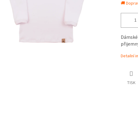
🚚 Dopra
Dámské 
přijemný
Detailní 
TISK