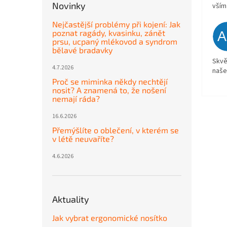
Novinky
vším
Nejčastější problémy při kojení: Jak
poznat ragády, kvasinku, zánět
prsu, ucpaný mlékovod a syndrom
bělavé bradavky
Skvě
4.7.2026
naše
Proč se miminka někdy nechtějí
nosit? A znamená to, že nošení
nemají ráda?
16.6.2026
Přemýšlíte o oblečení, v kterém se
v létě neuvaříte?
4.6.2026
Aktuality
Jak vybrat ergonomické nosítko