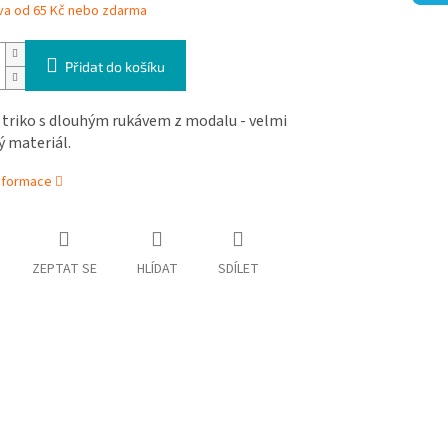
va od 65 Kč nebo zdarma
Přidat do košíku
triko s dlouhým rukávem z modalu - velmi
 materiál.
informace
ZEPTAT SE
HLÍDAT
SDÍLET