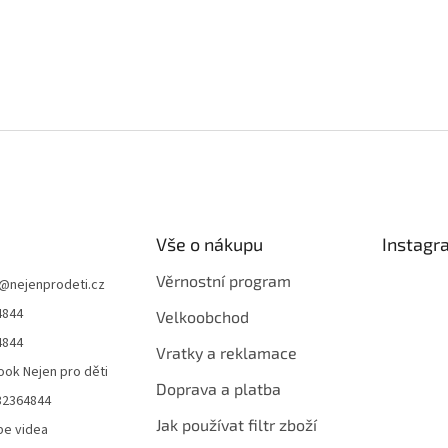
Vše o nákupu
Instagr
Věrnostní program
@
nejenprodeti.cz
4844
Velkoobchod
4844
Vratky a reklamace
ok Nejen pro děti
Doprava a platba
32364844
Jak používat filtr zboží
be videa