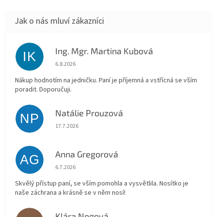
Ing. Mgr. Martina Kubová
IK
Hodnocení obchodu je 5 z 5 hvězdiček.
6.8.2026
Nákup hodnotím na jedničku. Paní je příjemná a vstřícná se vším
poradit. Doporučuji.
Natálie Prouzová
NP
Hodnocení obchodu je 5 z 5 hvězdiček.
17.7.2026
Anna Gregorová
AG
Hodnocení obchodu je 5 z 5 hvězdiček.
6.7.2026
Skvělý přístup paní, se vším pomohla a vysvětlila. Nosítko je
naše záchrana a krásně se v něm nosí!
Klára Nogová