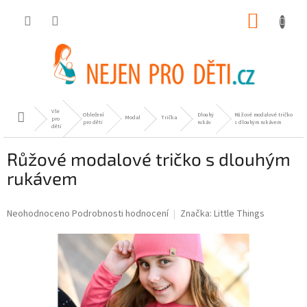
Přejít
NÁKUP
na
obsah
KOŠÍK
Vše
Oblečení
Dlouhý
Růžové modalové tričko
Domů
Modal
Trička
pro
pro děti
rukáv
s dlouhým rukávem
děti
Růžové modalové tričko s dlouhým
rukávem
Průměrné
Neohodnoceno
Podrobnosti hodnocení
Značka:
Little Things
hodnocení
produktu
je
0,0
z
5
hvězdiček.