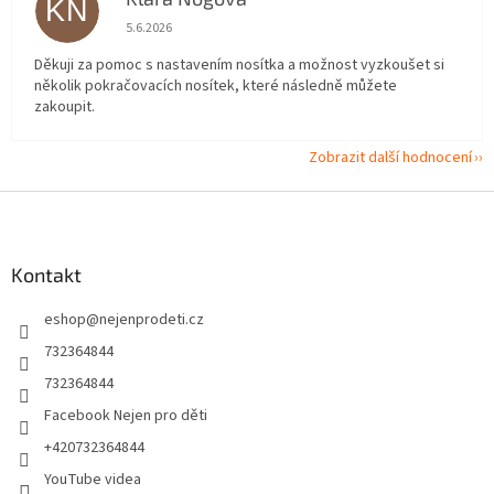
KN
Hodnocení obchodu je 5 z 5 hvězdiček.
5.6.2026
Děkuji za pomoc s nastavením nosítka a možnost vyzkoušet si
několik pokračovacích nosítek, které následně můžete
zakoupit.
Zobrazit další hodnocení
Z
á
p
a
Kontakt
t
eshop
@
nejenprodeti.cz
í
732364844
732364844
Facebook Nejen pro děti
+420732364844
YouTube videa