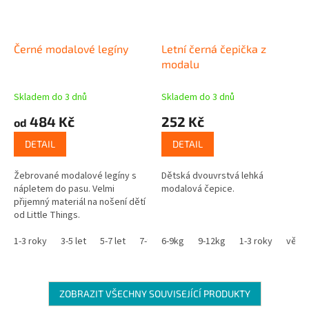
Černé modalové legíny
Letní černá čepička z
modalu
Skladem do 3 dnů
Skladem do 3 dnů
484 Kč
252 Kč
od
DETAIL
DETAIL
Žebrované modalové legíny s
Dětská dvouvrstvá lehká
nápletem do pasu. Velmi
modalová čepice.
přijemný materiál na nošení dětí
od Little Things.
1-3 roky
3-5 let
5-7 let
7-9 let
6-9kg
9-11 let
9-12kg
1-3 roky
věk 3
ZOBRAZIT VŠECHNY SOUVISEJÍCÍ PRODUKTY