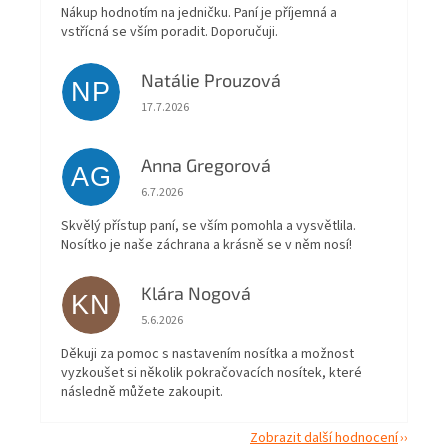
Nákup hodnotím na jedničku. Paní je příjemná a
vstřícná se vším poradit. Doporučuji.
Natálie Prouzová
NP
Hodnocení obchodu je 5 z 5 hvězdiček.
17.7.2026
Anna Gregorová
AG
Hodnocení obchodu je 5 z 5 hvězdiček.
6.7.2026
Skvělý přístup paní, se vším pomohla a vysvětlila.
Nosítko je naše záchrana a krásně se v něm nosí!
Klára Nogová
KN
Hodnocení obchodu je 5 z 5 hvězdiček.
5.6.2026
Děkuji za pomoc s nastavením nosítka a možnost
vyzkoušet si několik pokračovacích nosítek, které
následně můžete zakoupit.
Zobrazit další hodnocení