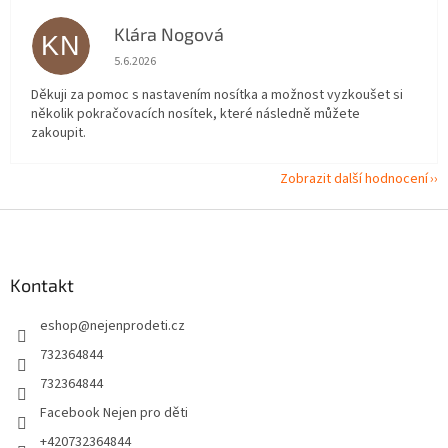
Klára Nogová
KN
Hodnocení obchodu je 5 z 5 hvězdiček.
5.6.2026
Děkuji za pomoc s nastavením nosítka a možnost vyzkoušet si
několik pokračovacích nosítek, které následně můžete
zakoupit.
Zobrazit další hodnocení
Z
á
p
a
Kontakt
t
eshop
@
nejenprodeti.cz
í
732364844
732364844
Facebook Nejen pro děti
+420732364844