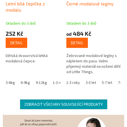
Letní bílá čepička z
Černé modalové legíny
modalu
Skladem do 3 dnů
Skladem do 3 dnů
252 Kč
484 Kč
od
DETAIL
DETAIL
Dětská dvouvrstvá lehká
Žebrované modalové legíny s
modalová čepice.
nápletem do pasu. Velmi
přijemný materiál na nošení dětí
od Little Things.
3-6kg
6-9kg
9-12kg
1-3 roky
1-3 roky
věk 3+
3-5 let
5-7 let
7-9 le
ZOBRAZIT VŠECHNY SOUVISEJÍCÍ PRODUKTY