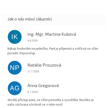
Ing. Mgr. Martina Kubová
IK
Hodnocení obchodu je 5 z 5 hvězdiček.
6.8.2026
Nákup hodnotím na jedničku. Paní je příjemná a vstřícná se vším
poradit. Doporučuji.
Natálie Prouzová
NP
Hodnocení obchodu je 5 z 5 hvězdiček.
17.7.2026
Anna Gregorová
AG
Hodnocení obchodu je 5 z 5 hvězdiček.
6.7.2026
Skvělý přístup paní, se vším pomohla a vysvětlila. Nosítko je
naše záchrana a krásně se v něm nosí!