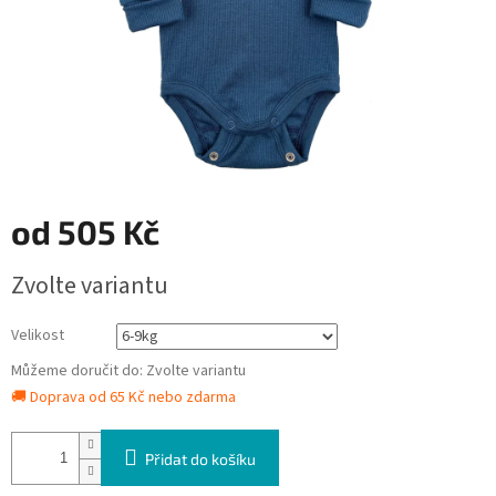
od
505 Kč
Měrná
Zvolte variantu
cena:
Velikost
Můžeme doručit do:
Zvolte variantu
🚚 Doprava od 65 Kč nebo zdarma
Přidat do košíku