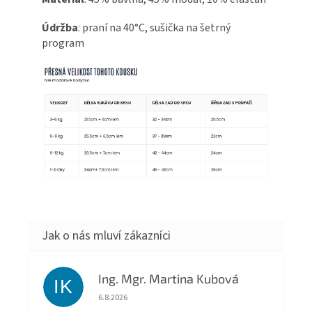
Údržba
: praní na 40°C, sušička na šetrný
program
Ing. Mgr. Martina Kubová
IK
Hodnocení obchodu je 5 z 5 hvězdiček.
6.8.2026