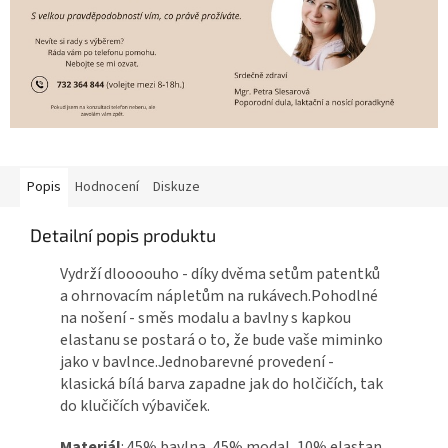
Popis
Hodnocení
Diskuze
Detailní popis produktu
Vydrží dloooouho - díky dvěma setům patentků
a ohrnovacím nápletům na rukávech.Pohodlné
na nošení - směs modalu a bavlny s kapkou
elastanu se postará o to, že bude vaše miminko
jako v bavlnce.Jednobarevné provedení -
klasická bílá barva zapadne jak do holčičích, tak
do klučičích výbaviček.
Materiál
: 45% bavlna, 45% modal, 10% elastan