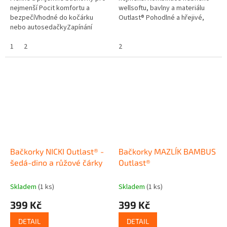
nejmenší Pocit komfortu a
wellsoftu, bavlny a materiálu
bezpečíVhodné do kočárku
Outlast® Pohodlné a hřejivé,
nebo autosedačkyZapínání
díky materiálu Outlast® regulují
kolem kotníku na suchý
teplotu Zapínání na suchý zip,...
zipVrchní stranu tvoří měkký
1
2
2
polyesterový...
Bačkorky NICKI Outlast® -
Bačkorky MAZLÍK BAMBUS
šedá-dino a růžové čárky
Outlast®
Skladem
(1 ks)
Skladem
(1 ks)
399 Kč
399 Kč
DETAIL
DETAIL