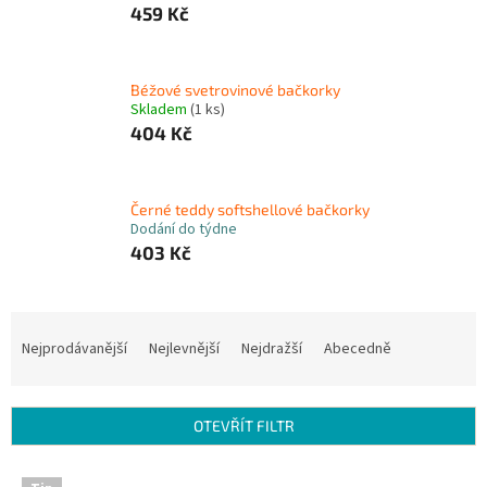
459 Kč
Béžové svetrovinové bačkorky
Skladem
(1 ks)
404 Kč
Černé teddy softshellové bačkorky
Dodání do týdne
403 Kč
Ř
a
Nejprodávanější
Nejlevnější
Nejdražší
Abecedně
z
e
n
OTEVŘÍT FILTR
í
p
V