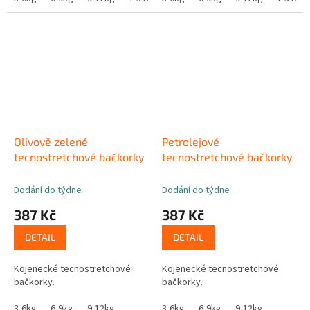
Olivově zelené
Petrolejové
tecnostretchové bačkorky
tecnostretchové bačkorky
Dodání do týdne
Dodání do týdne
387 Kč
387 Kč
DETAIL
DETAIL
Kojenecké tecnostretchové
Kojenecké tecnostretchové
bačkorky.
bačkorky.
3-6kg
6-9kg
9-12kg
3-6kg
6-9kg
9-12kg