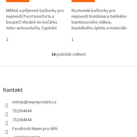
Měkké a příjemné bačkorky pro
Roztomilé bačkorky pro
nejmenší Pocit komfortu a
nejmenší Kombinace hebkého
bezpečí Vhodné do kočárku
bambusového vlákna,
nebo autosedačky Zapínání
bavlněného úpletu a materiálu
kolem kotníku na suchý zip
Outlast® Pohodlné a hřejivé,
Vrchní stranu tvoří měkký
2
díky materiálu Outlast® regulují
1
materiál s...
teplotu...
16
položek celkem
O
v
l
Z
á
á
d
p
a
a
Kontakt
c
t
í
eshop
@
nejenprodeti.cz
í
p
r
732364844
v
732364844
k
y
Facebook Nejen pro děti
v