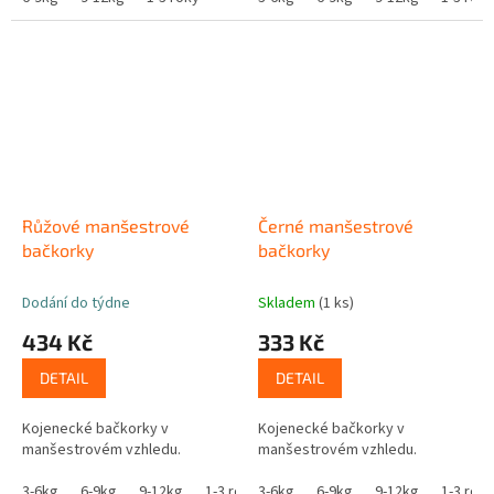
Růžové manšestrové
Černé manšestrové
bačkorky
bačkorky
Dodání do týdne
Skladem
(1 ks)
434 Kč
333 Kč
DETAIL
DETAIL
Kojenecké bačkorky v
Kojenecké bačkorky v
manšestrovém vzhledu.
manšestrovém vzhledu.
3-6kg
6-9kg
9-12kg
1-3 roky
3-6kg
6-9kg
9-12kg
1-3 roky