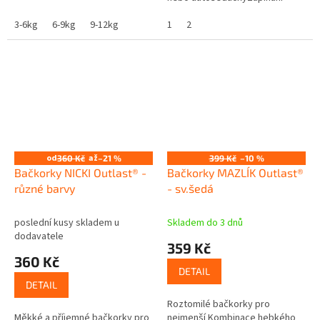
kolem kotníku na suchý
3-6kg
6-9kg
9-12kg
zipVrchní stranu tvoří měkký
1
2
polyesterový...
od
až
360 Kč
–21 %
399 Kč
–10 %
Bačkorky NICKI Outlast® -
Bačkorky MAZLÍK Outlast®
různé barvy
- sv.šedá
poslední kusy skladem u
Skladem do 3 dnů
dodavatele
359 Kč
360 Kč
DETAIL
DETAIL
Roztomilé bačkorky pro
Měkké a příjemné bačkorky pro
nejmenší Kombinace hebkého