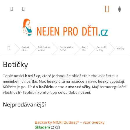
Přejít
NÁKUP
na
obsah
KOŠÍK
Nošení
Oblečení na
Pro miminko
Jaro /
Pro teplé
Domů
Botičky
dětí
nošení
/ dítě
léto
nožky
Botičky
Teplé nosící
botičky
, které jednoduše oblečete nebo svlečete i s
miminkem v nosítku. Moc hezky drží na nožičce a navíc hezky vypadají.
Můžete je použít
do kočárku
nebo
autosedačky
. Mají termoregulační
vlastnosti - teplotní komfort po celou dobu nošení.
Nejprodávanější
Bačkorky NICKI Outlast® - vzor ovečky
Skladem
(2 ks)