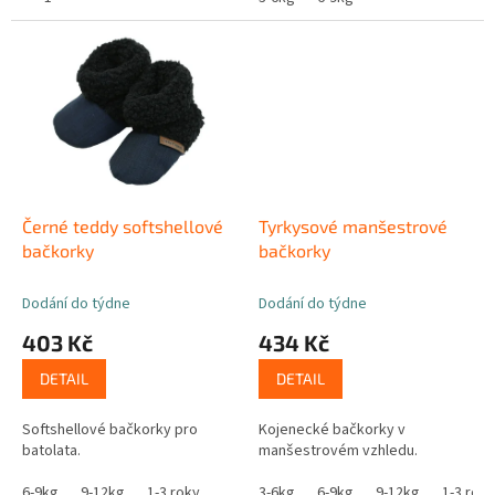
Černé teddy softshellové
Tyrkysové manšestrové
bačkorky
bačkorky
Dodání do týdne
Dodání do týdne
403 Kč
434 Kč
DETAIL
DETAIL
Softshellové bačkorky pro
Kojenecké bačkorky v
batolata.
manšestrovém vzhledu.
6-9kg
9-12kg
1-3 roky
3-6kg
6-9kg
9-12kg
1-3 roky