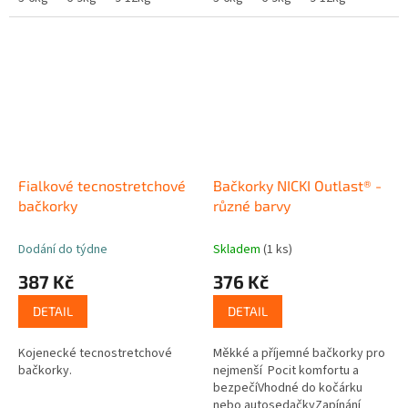
Fialkové tecnostretchové
Bačkorky NICKI Outlast® -
bačkorky
různé barvy
Dodání do týdne
Skladem
(1 ks)
387 Kč
376 Kč
DETAIL
DETAIL
Kojenecké tecnostretchové
Měkké a příjemné bačkorky pro
bačkorky.
nejmenší Pocit komfortu a
bezpečíVhodné do kočárku
nebo autosedačkyZapínání