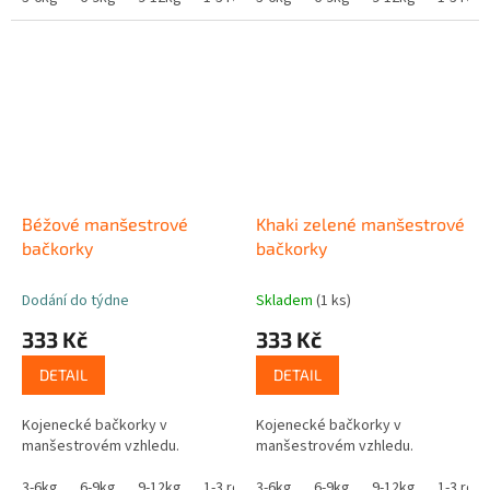
Béžové manšestrové
Khaki zelené manšestrové
bačkorky
bačkorky
Dodání do týdne
Skladem
(1 ks)
333 Kč
333 Kč
DETAIL
DETAIL
Kojenecké bačkorky v
Kojenecké bačkorky v
manšestrovém vzhledu.
manšestrovém vzhledu.
3-6kg
6-9kg
9-12kg
1-3 roky
3-6kg
6-9kg
9-12kg
1-3 roky