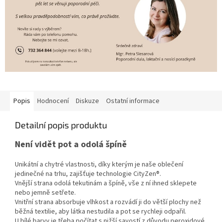
Popis
Hodnocení
Diskuze
Ostatní informace
Detailní popis produktu
Není vidět pot a odolá špíně
Unikátní a chytré vlastnosti, díky kterým je naše oblečení
jedinečné na trhu, zajišťuje technologie CityZen®.
Vnější strana odolá tekutinám a špíně, vše z ní ihned sklepete
nebo jemně setřete.
Vnitřní strana absorbuje vlhkost a rozvádí ji do větší plochy než
běžná textilie, aby látka nestudila a pot se rychleji odpařil.
U bílé barvy je třeba počítat s nižší savostí z důvodu peroxidové