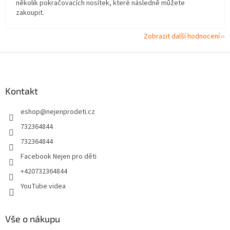
několik pokračovacích nosítek, které následně můžete
zakoupit.
Zobrazit další hodnocení
Z
á
p
a
Kontakt
t
eshop
@
nejenprodeti.cz
í
732364844
732364844
Facebook Nejen pro děti
+420732364844
YouTube videa
Vše o nákupu