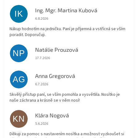
Ing. Mgr. Martina Kubová
IK
Hodnocení obchodu je 5 z 5 hvězdiček.
6.8.2026
Nákup hodnotím na jedničku. Paní je příjemná a vstřícná se vším
poradit. Doporučuji.
Natálie Prouzová
NP
Hodnocení obchodu je 5 z 5 hvězdiček.
17.7.2026
Anna Gregorová
AG
Hodnocení obchodu je 5 z 5 hvězdiček.
6.7.2026
Skvělý přístup paní, se vším pomohla a vysvětlila. Nosítko je
naše záchrana a krásně se v něm nosí!
Klára Nogová
KN
Hodnocení obchodu je 5 z 5 hvězdiček.
5.6.2026
Děkuji za pomoc s nastavením nosítka a možnost vyzkoušet si