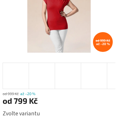
od 999 Kč
až –20 %
od 999 Kč
až –20 %
od
799 Kč
Měrná
Zvolte variantu
cena: