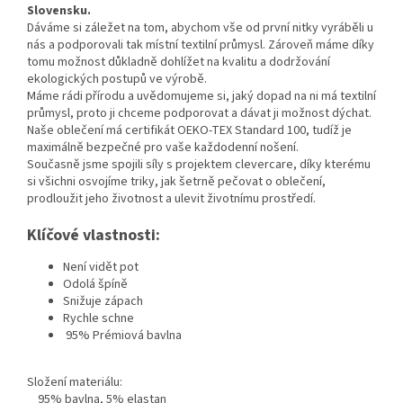
Slovensku.
Dáváme si záležet na tom, abychom vše od první nitky vyráběli u
nás a podporovali tak místní textilní průmysl. Zároveň máme díky
tomu možnost důkladně dohlížet na kvalitu a dodržování
ekologických postupů ve výrobě.
Máme rádi přírodu a uvědomujeme si, jaký dopad na ni má textilní
průmysl, proto ji chceme podporovat a dávat ji možnost dýchat.
Naše oblečení má certifikát OEKO-TEX Standard 100, tudíž je
maximálně bezpečné pro vaše každodenní nošení.
Současně jsme spojili síly s projektem clevercare, díky kterému
si všichni osvojíme triky, jak šetrně pečovat o oblečení,
prodloužit jeho životnost a ulevit životnímu prostředí.
Klíčové vlastnosti:
Není vidět pot
Odolá špíně
Snižuje zápach
Rychle schne
95% Prémiová bavlna
Složení materiálu:
95% bavlna, 5% elastan