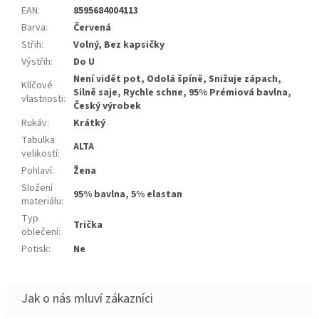
EAN
:
8595684004113
Barva
:
Červená
Střih
:
Volný, Bez kapsičky
Výstřih
:
Do U
Není vidět pot, Odolá špíně, Snižuje zápach,
Klíčové
Silně saje, Rychle schne, 95% Prémiová bavlna,
vlastnosti
:
Český výrobek
Rukáv
:
Krátký
Tabulka
ALTA
velikostí
:
Pohlaví
:
Žena
Složení
95% bavlna, 5% elastan
materiálu
:
Typ
Trička
oblečení
:
Potisk
:
Ne