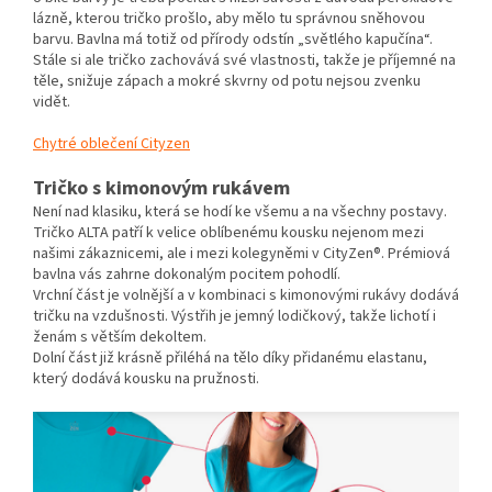
lázně, kterou tričko prošlo, aby mělo tu správnou sněhovou
barvu. Bavlna má totiž od přírody odstín „světlého kapučína“.
Stále si ale tričko zachovává své vlastnosti, takže je příjemné na
těle, snižuje zápach a mokré skvrny od potu nejsou zvenku
vidět.
Chytré oblečení Cityzen
Tričko s kimonovým rukávem
Není nad klasiku, která se hodí ke všemu a na všechny postavy.
Tričko ALTA patří k velice oblíbenému kousku nejenom mezi
našimi zákaznicemi, ale i mezi kolegyněmi v CityZen®. Prémiová
bavlna vás zahrne dokonalým pocitem pohodlí.
Vrchní část je volnější a v kombinaci s kimonovými rukávy dodává
tričku na vzdušnosti. Výstřih je jemný lodičkový, takže lichotí i
ženám s větším dekoltem.
Dolní část již krásně přiléhá na tělo díky přidanému elastanu,
který dodává kousku na pružnosti.