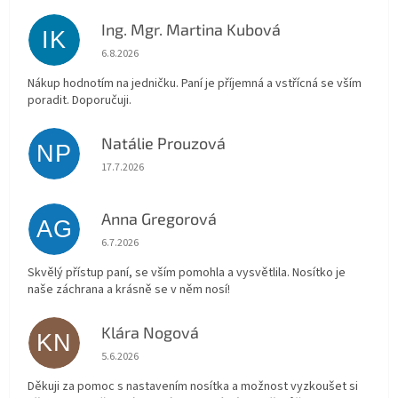
Ing. Mgr. Martina Kubová
IK
Hodnocení obchodu je 5 z 5 hvězdiček.
6.8.2026
Nákup hodnotím na jedničku. Paní je příjemná a vstřícná se vším
poradit. Doporučuji.
Natálie Prouzová
NP
Hodnocení obchodu je 5 z 5 hvězdiček.
17.7.2026
Anna Gregorová
AG
Hodnocení obchodu je 5 z 5 hvězdiček.
6.7.2026
Skvělý přístup paní, se vším pomohla a vysvětlila. Nosítko je
naše záchrana a krásně se v něm nosí!
Klára Nogová
KN
Hodnocení obchodu je 5 z 5 hvězdiček.
5.6.2026
Děkuji za pomoc s nastavením nosítka a možnost vyzkoušet si