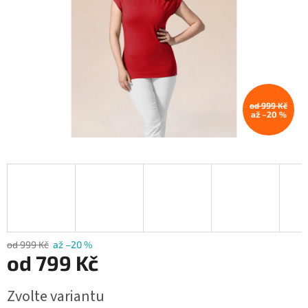
od 999 Kč
až –20 %
od 999 Kč
až –20 %
od
799 Kč
Měrná
Zvolte variantu
cena: