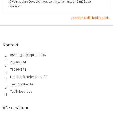
několik pokračovacích nosítek, které následně můžete
zakoupit.
Zobrazit další hodnocení
Z
á
p
a
Kontakt
t
eshop
@
nejenprodeti.cz
í
732364844
732364844
Facebook Nejen pro děti
+420732364844
YouTube videa
Vše o nákupu