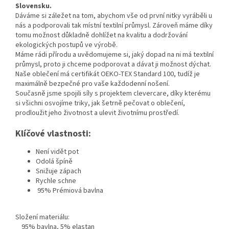
Slovensku.
Dáváme si záležet na tom, abychom vše od první nitky vyráběli u
nás a podporovali tak místní textilní průmysl. Zároveň máme díky
tomu možnost důkladně dohlížet na kvalitu a dodržování
ekologických postupů ve výrobě.
Máme rádi přírodu a uvědomujeme si, jaký dopad na ni má textilní
průmysl, proto ji chceme podporovat a dávat ji možnost dýchat.
Naše oblečení má certifikát OEKO-TEX Standard 100, tudíž je
maximálně bezpečné pro vaše každodenní nošení.
Současně jsme spojili síly s projektem clevercare, díky kterému
si všichni osvojíme triky, jak šetrně pečovat o oblečení,
prodloužit jeho životnost a ulevit životnímu prostředí.
Klíčové vlastnosti:
Není vidět pot
Odolá špíně
Snižuje zápach
Rychle schne
95% Prémiová bavlna
Složení materiálu:
95% bavlna, 5% elastan