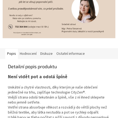
Popis
Hodnocení
Diskuze
Ostatní informace
Detailní popis produktu
Není vidět pot a odolá špíně
Unikátní a chytré vlastnosti, díky kterým je naše oblečení
jedinečné na trhu, zajišťuje technologie CityZen®.
Vnější strana odolá tekutinám a špíně, vše z ní ihned sklepete
nebo jemně setřete.
Vnitřní strana absorbuje vlhkost a rozvádí ji do větší plochy než
běžná textilie, aby látka nestudila a pot se rychleji odpařil.
U bílé barvy je třeba počítat s nižší savostí z důvodu peroxidové