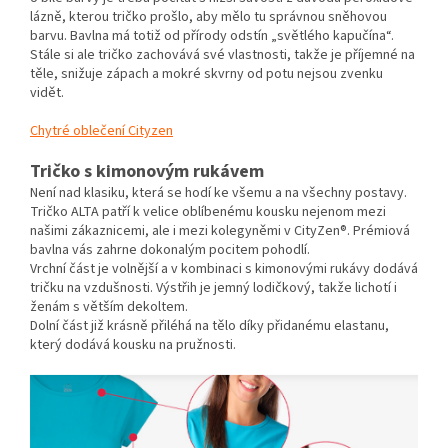
lázně, kterou tričko prošlo, aby mělo tu správnou sněhovou
barvu. Bavlna má totiž od přírody odstín „světlého kapučína“.
Stále si ale tričko zachovává své vlastnosti, takže je příjemné na
těle, snižuje zápach a mokré skvrny od potu nejsou zvenku
vidět.
Chytré oblečení Cityzen
Tričko s kimonovým rukávem
Není nad klasiku, která se hodí ke všemu a na všechny postavy.
Tričko ALTA patří k velice oblíbenému kousku nejenom mezi
našimi zákaznicemi, ale i mezi kolegyněmi v CityZen®. Prémiová
bavlna vás zahrne dokonalým pocitem pohodlí.
Vrchní část je volnější a v kombinaci s kimonovými rukávy dodává
tričku na vzdušnosti. Výstřih je jemný lodičkový, takže lichotí i
ženám s větším dekoltem.
Dolní část již krásně přiléhá na tělo díky přidanému elastanu,
který dodává kousku na pružnosti.