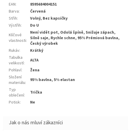
EAN
:
8595684004151
Barva
:
Červená
Střih
:
Volný, Bez kapsičky
Výstřih
:
Do U
Není vidět pot, Odolá špíně, Snižuje zápach,
Klíčové
Silně saje, Rychle schne, 95% Prémiová bavlna,
vlastnosti
:
Český výrobek
Rukáv
:
Krátký
Tabulka
ALTA
velikostí
:
Pohlaví
:
Žena
Složení
95% bavlna, 5% elastan
materiálu
:
Typ
Trička
oblečení
:
Potisk
:
Ne