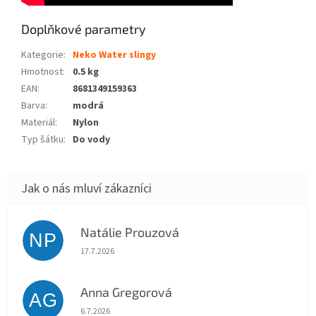
Doplňkové parametry
Kategorie
:
Neko Water slingy
Hmotnost
:
0.5 kg
EAN
:
8681349159363
Barva
:
modrá
Materiál
:
Nylon
Typ šátku
:
Do vody
Natálie Prouzová
NP
Hodnocení obchodu je 5 z 5 hvězdiček.
17.7.2026
Anna Gregorová
AG
Hodnocení obchodu je 5 z 5 hvězdiček.
6.7.2026