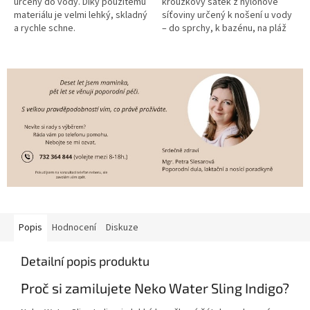
určený do vody. Díky použitému
kroužkový šátek z nylonové
materiálu je velmi lehký, skladný
síťoviny určený k nošení u vody
a rychle schne.
– do sprchy, k bazénu, na pláž
nebo k moři. Je odolný vůči
slunci, chloru i slané...
Popis
Hodnocení
Diskuze
Detailní popis produktu
Proč si zamilujete Neko Water Sling Indigo?