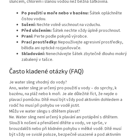
sluncem, chlorem i slanou vodou než běžná šátkovina.
Po použití u moře nebo v bazénu:
Šátek opláchněte
čistou vodou.
Sušení:
Nechte volně uschnout na vzduchu.
Před uložením:
Šátek nechte vždy úplně proschnout.
Praní:
Perte podle pokynů výrobce.
Prací prostředky:
Nepoužívejte agresivní prostředky,
bělidla ani optické rozjasňovače.
Skladování:
Nenechávejte šátek zbytečně dlouho mokrý
zabalený v tašce.
Často kladené otázky (FAQ)
Je water sling vhodný do vody?
Ano, water sling je určený pro použití u vody – do sprchy, k
bazénu, na pláž nebo k moři. Je ale důležité říct, že nejde o
plavací pomůcku. Dítě musí být vždy pod aktivním dohledem a
rodič ho musí při pohybu ve vodě jistit.
Můžu ve water slingu s dítětem plavat?
Ne. Water sling není určený k plavání ani potápění s dítětem.
Slouží k nošení a přenášení dítěte u vody, ve sprše, v
brouzdališti nebo při klidném pohybu v mělké vodě. Dítě musí
být vždy ve svislé poloze, bezpečně usazené a pod aktivním