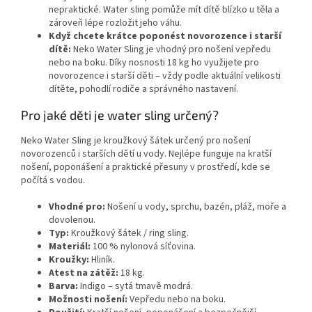
nepraktické. Water sling pomůže mít dítě blízko u těla a
zároveň lépe rozložit jeho váhu.
Když chcete krátce poponést novorozence i starší
dítě:
Neko Water Sling je vhodný pro nošení vepředu
nebo na boku. Díky nosnosti 18 kg ho využijete pro
novorozence i starší děti – vždy podle aktuální velikosti
dítěte, pohodlí rodiče a správného nastavení.
Pro jaké děti je water sling určený?
Neko Water Sling je kroužkový šátek určený pro nošení
novorozenců i starších dětí u vody. Nejlépe funguje na kratší
nošení, poponášení a praktické přesuny v prostředí, kde se
počítá s vodou.
Vhodné pro:
Nošení u vody, sprchu, bazén, pláž, moře a
dovolenou.
Typ:
Kroužkový šátek / ring sling.
Materiál:
100 % nylonová síťovina.
Kroužky:
Hliník.
Atest na zátěž:
18 kg.
Barva:
Indigo – sytá tmavě modrá.
Možnosti nošení:
Vepředu nebo na boku.