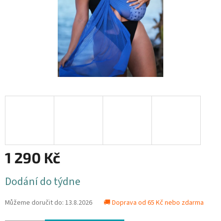
1 290 Kč
Měrná
Dodání do týdne
cena:
Můžeme doručit do:
13.8.2026
🚚 Doprava od 65 Kč nebo zdarma