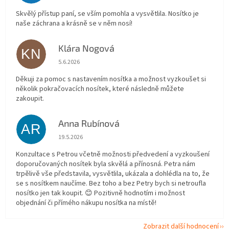
Skvělý přístup paní, se vším pomohla a vysvětlila. Nosítko je
naše záchrana a krásně se v něm nosí!
Klára Nogová
KN
Hodnocení obchodu je 5 z 5 hvězdiček.
5.6.2026
Děkuji za pomoc s nastavením nosítka a možnost vyzkoušet si
několik pokračovacích nosítek, které následně můžete
zakoupit.
Anna Rubínová
AR
Hodnocení obchodu je 5 z 5 hvězdiček.
19.5.2026
Konzultace s Petrou včetně možnosti předvedení a vyzkoušení
doporučovaných nosítek byla skvělá a přínosná. Petra nám
trpělivě vše představila, vysvětlila, ukázala a dohlédla na to, že
se s nosítkem naučíme. Bez toho a bez Petry bych si netroufla
nosítko jen tak koupit. 😊 Pozitivně hodnotím i možnost
objednání či přímého nákupu nosítka na místě!
Zobrazit další hodnocení