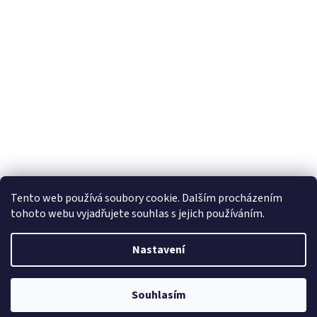
Tento web používá soubory cookie. Dalším procházením
tohoto webu vyjadřujete souhlas s jejich používáním.
Nastavení
Vytvořil Shoptet
Souhlasím
Copyright 2026
Nejen pro děti
. Všechna práva vyhrazena.