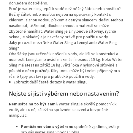
dohledem dospělého.
Proč je water sling lepší k vodě než běžný šátek nebo nosítko?
Běžný šátek nebo nosítko nejsou na opakovaný kontakt s
chlorem, slanou vodou, pískem a ostrým sluncem ideální. Mohou
nasáknout, těžknout, dlouho schnout a materiál se může
zbytečně namáhat. Water sling je z nylonové síťoviny, rychle
schne, je skladný a je navržený právě pro použití u vody.
Jaký je rozdíl mezi Neko Water Sling a LennyLamb Water Ring
Sling?
Oba šátky jsou určené k nošení u vody, ale liší se konstrukcí a
nosností. LennyLamb uvádí maximální nosnost 15 kg. Neko Water
Sling má atest na zátěž 18 kg, větší oka v nylonové síťovině a
působí o něco pružněji. Díky tomu může být velmi příjemný pro
různé typy postav i pro praktické použití u vody.
Zobrazit další časté dotazy k water slingu
Nejste si jistí výběrem nebo nastavením?
Nemusíte na to být sami.
Water sling je skvělý pomocník k
vodě, ale i u něj záleží na správném usazení a bezpečné
manipulaci.
Pomůžeme vám s výběrem:
společně zjistíme, jestli je
pro vás water sling vhodná volba.