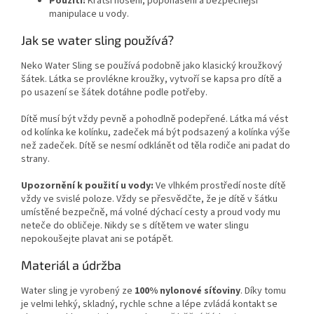
Použití:
Kratší nošení, poponášení a bezpečnější
manipulace u vody.
Jak se water sling používá?
Neko Water Sling se používá podobně jako klasický kroužkový
šátek. Látka se provlékne kroužky, vytvoří se kapsa pro dítě a
po usazení se šátek dotáhne podle potřeby.
Dítě musí být vždy pevně a pohodlně podepřené. Látka má vést
od kolínka ke kolínku, zadeček má být podsazený a kolínka výše
než zadeček. Dítě se nesmí odklánět od těla rodiče ani padat do
strany.
Upozornění k použití u vody:
Ve vlhkém prostředí noste dítě
vždy ve svislé poloze. Vždy se přesvědčte, že je dítě v šátku
umístěné bezpečně, má volné dýchací cesty a proud vody mu
neteče do obličeje. Nikdy se s dítětem ve water slingu
nepokoušejte plavat ani se potápět.
Materiál a údržba
Water sling je vyrobený ze
100% nylonové síťoviny
. Díky tomu
je velmi lehký, skladný, rychle schne a lépe zvládá kontakt se