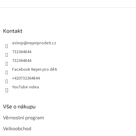
Z
á
p
a
Kontakt
t
eshop
@
nejenprodeti.cz
í
732364844
732364844
Facebook Nejen pro děti
+420732364844
YouTube videa
Vše o nákupu
Věrnostní program
Velkoobchod