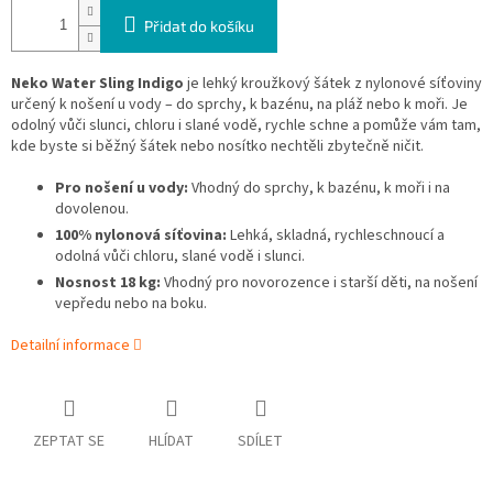
Přidat do košíku
Neko Water Sling Indigo
je lehký kroužkový šátek z nylonové síťoviny
určený k nošení u vody – do sprchy, k bazénu, na pláž nebo k moři. Je
odolný vůči slunci, chloru i slané vodě, rychle schne a pomůže vám tam,
kde byste si běžný šátek nebo nosítko nechtěli zbytečně ničit.
Pro nošení u vody:
Vhodný do sprchy, k bazénu, k moři i na
dovolenou.
100% nylonová síťovina:
Lehká, skladná, rychleschnoucí a
odolná vůči chloru, slané vodě i slunci.
Nosnost 18 kg:
Vhodný pro novorozence i starší děti, na nošení
vepředu nebo na boku.
Detailní informace
ZEPTAT SE
HLÍDAT
SDÍLET