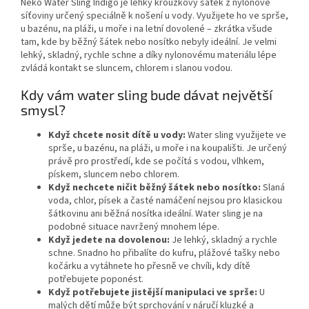
Neko Water Sling Indigo je lehký kroužkový šátek z nylonové
síťoviny určený speciálně k nošení u vody. Využijete ho ve sprše,
u bazénu, na pláži, u moře i na letní dovolené – zkrátka všude
tam, kde by běžný šátek nebo nosítko nebyly ideální. Je velmi
lehký, skladný, rychle schne a díky nylonovému materiálu lépe
zvládá kontakt se sluncem, chlorem i slanou vodou.
Kdy vám water sling bude dávat největší
smysl?
Když chcete nosit dítě u vody:
Water sling využijete ve
sprše, u bazénu, na pláži, u moře i na koupališti. Je určený
právě pro prostředí, kde se počítá s vodou, vlhkem,
pískem, sluncem nebo chlorem.
Když nechcete ničit běžný šátek nebo nosítko:
Slaná
voda, chlor, písek a časté namáčení nejsou pro klasickou
šátkovinu ani běžná nosítka ideální. Water sling je na
podobné situace navržený mnohem lépe.
Když jedete na dovolenou:
Je lehký, skladný a rychle
schne. Snadno ho přibalíte do kufru, plážové tašky nebo
kočárku a vytáhnete ho přesně ve chvíli, kdy dítě
potřebujete poponést.
Když potřebujete jistější manipulaci ve sprše:
U
malých dětí může být sprchování v náručí kluzké a