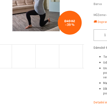
Barva
Můžeme d
849 Kč
🚚 Dopra
–39 %
Dámské t
Te
Ud
Un
po
ve
Ma
Dí
po
Detailní 