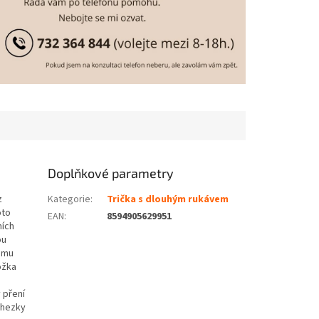
Doplňkové parametry
z
Kategorie
:
Trička s dlouhým rukávem
oto
EAN
:
8594905629951
ních
ou
lému
ožka
 pření
 hezky