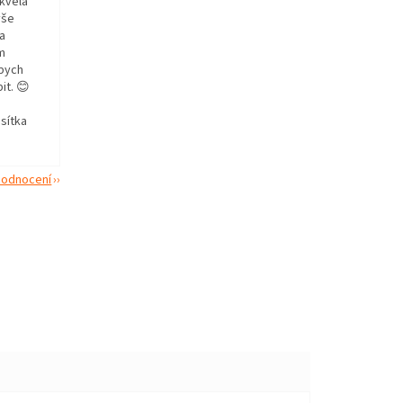
kvělá
vše
 a
em
 bych
it. 😊
sítka
 hodnocení