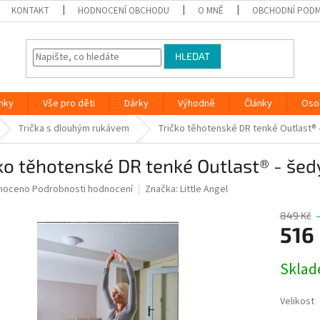
KONTAKT
HODNOCENÍ OBCHODU
O MNĚ
OBCHODNÍ PODM
HLEDAT
nky
Vše pro děti
Dárky
Výhodně
Články
Oso
Trička s dlouhým rukávem
Tričko těhotenské DR tenké Outlast® 
ko těhotenské DR tenké Outlast® - šed
né
noceno
Podrobnosti hodnocení
Značka:
Little Angel
ní
u
849 Kč
516
Měrná
Skla
cena:
ek.
Velikost