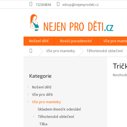
Přejít
732364844
eshop@nejenprodeti.cz
na
obsah
Nošení dětí
Nosící poradenství
Vše pro mami
Domů
Vše pro maminky
Těhotenské oblečení
P
Trič
o
Přeskočit
s
Průměr
Neohod
Kategorie
kategorie
t
hodnoce
r
produkt
Nošení dětí
a
je
Vše pro děti
0,0
n
z
Vše pro maminky
n
5
í
Skladem ihned k odeslání
hvězdič
p
Těhotenské oblečení
a
Tílka