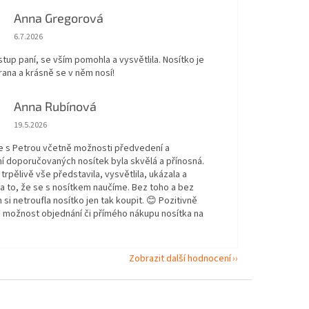
Anna Gregorová
Hodnocení obchodu je 5 z 5 hvězdiček.
6.7.2026
stup paní, se vším pomohla a vysvětlila. Nosítko je
ana a krásně se v něm nosí!
Anna Rubínová
Hodnocení obchodu je 5 z 5 hvězdiček.
19.5.2026
e s Petrou včetně možnosti předvedení a
í doporučovaných nosítek byla skvělá a přínosná.
trpělivě vše představila, vysvětlila, ukázala a
a to, že se s nosítkem naučíme. Bez toho a bez
 si netroufla nosítko jen tak koupit. 😊 Pozitivně
i možnost objednání či přímého nákupu nosítka na
Zobrazit další hodnocení