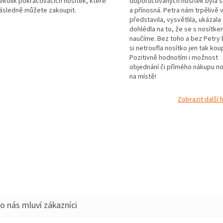
ěkolik pokračovacích nosítek, které
doporučovaných nosítek byla s
ásledně můžete zakoupit.
a přínosná. Petra nám trpělivě 
představila, vysvětlila, ukázala
dohlédla na to, že se s nosítk
naučíme. Bez toho a bez Petry
si netroufla nosítko jen tak koup
Pozitivně hodnotím i možnost
objednání či přímého nákupu no
na místě!
Zobrazit další