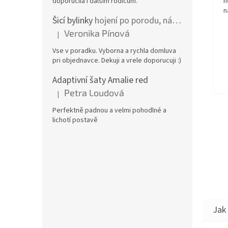
n
doporučila i dalším rodičům.
n
Šicí bylinky
hojení po porodu, nástřih a jizvy
Veronika Pínová
|
Hodnocení produktu je 5 z 5 hvězdiček.
Vse v poradku. Vyborna a rychla domluva
pri objednavce. Dekuji a vrele doporucuji :)
Adaptivní šaty Amalie red
Petra Loudová
|
Hodnocení produktu je 5 z 5 hvězdiček.
Perfektně padnou a velmi pohodlné a
lichotí postavě