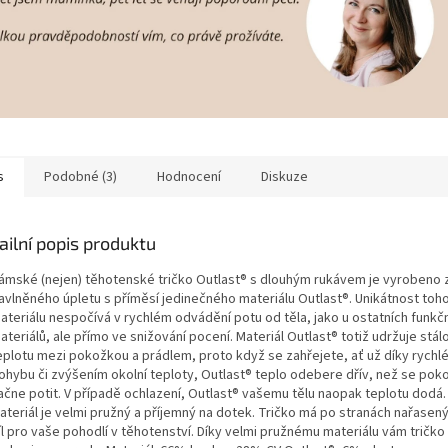
s
Podobné (3)
Hodnocení
Diskuze
ailní popis produktu
ámské (nejen) těhotenské tričko Outlast® s dlouhým rukávem je vyrobeno 
avlněného úpletu s příměsí jedinečného materiálu Outlast®. Unikátnost toh
ateriálu nespočívá v rychlém odvádění potu od těla, jako u ostatních funkč
ateriálů, ale přímo ve snižování pocení. Materiál Outlast® totiž udržuje stál
eplotu mezi pokožkou a prádlem, proto když se zahřejete, ať už díky rych
ohybu či zvýšením okolní teploty, Outlast® teplo odebere dřív, než se pok
ačne potit. V případě ochlazení, Outlast® vašemu tělu naopak teplotu dodá.
ateriál je velmi pružný a příjemný na dotek. Tričko má po stranách nařasený
íl pro vaše pohodlí v těhotenství. Díky velmi pružnému materiálu vám tričko