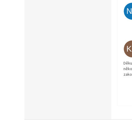
Děku
něko
zako
Z
á