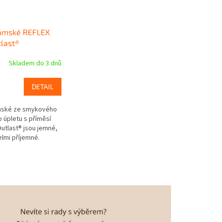
dámské REFLEX
last®
Skladem do 3 dnů
DETAIL
mské ze smykového
 úpletu s příměsí
Outlast® jsou jemné,
elmi příjemné.
ační materiál s
vhodný i pro