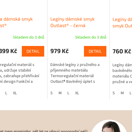
na dámská smyk
Legíny dámské smyk
Legíny 
st®
Outlast® - černá
smyk Out
Skladem do 3 dnů
Skladem do 3 dnů
399 Kč
979 Kč
760 Kč
DETAIL
DETAIL
egulační materiál s
Dámské legíny z pružného a
Legíny dá
u, udržuje stabilní
příjemného matetiálu
bavlněného
u, zabraňuje přehřívání
Termoregulační materiál
materiálu 
í design Funkční a
Outlast® Bavlněný úplet s
pružné a v
né Zip na zapínání s
příměsí Outlast® Teplotní
Termoregul
u proti poškrábání krku
komfort po celou dobu nošení
L
XL
S
M
L
XL
bavlnou je 
S
M
L
 lem...
Kvalitní elastický...
citlivou...