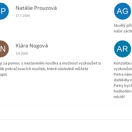
Natálie Prouzová
NP
AG
Hodnocení obchodu je 5 z 5 hvězdiček.
17.7.2026
Skvělý pří
naše záchr
Klára Nogová
KN
AR
Hodnocení obchodu je 5 z 5 hvězdiček.
5.6.2026
ji za pomoc s nastavením nosítka a možnost vyzkoušet si
Konzultac
lik pokračovacích nosítek, které následně můžete
vyzkoušen
upit.
Petra nám 
dohlédla n
Petry bych
hodnotím 
místě!