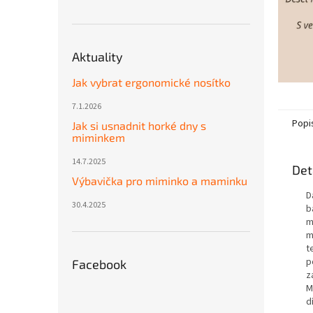
Aktuality
Jak vybrat ergonomické nosítko
7.1.2026
Popi
Jak si usnadnit horké dny s
miminkem
14.7.2025
Det
Výbavička pro miminko a maminku
D
30.4.2025
b
m
m
t
p
Facebook
z
M
d