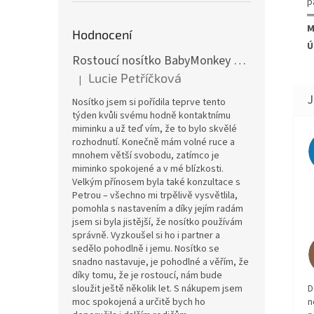
p
═
M
Hodnocení
Ú
Rostoucí nosítko BabyMonkey Original Essential - khaki zelené
Lucie Petříčková
|
Hodnocení produktu je 5 z 5 hvězdiček.
Nosítko jsem si pořídila teprve tento
týden kvůli svému hodně kontaktnímu
miminku a už teď vím, že to bylo skvělé
rozhodnutí. Konečně mám volné ruce a
mnohem větší svobodu, zatímco je
miminko spokojené a v mé blízkosti.
Velkým přínosem byla také konzultace s
Petrou – všechno mi trpělivě vysvětlila,
pomohla s nastavením a díky jejím radám
jsem si byla jistější, že nosítko používám
správně. Vyzkoušel si ho i partner a
sedělo pohodlně i jemu. Nosítko se
snadno nastavuje, je pohodlné a věřím, že
díky tomu, že je rostoucí, nám bude
D
sloužit ještě několik let. S nákupem jsem
n
moc spokojená a určitě bych ho