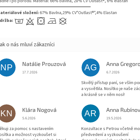
adne i po porodu. Materiál: 66% bavlna, 28% CV Outlast®, 6% elastan
═════════════════════════════
ateriálové složení:
67% Bavlna,29% CV"Outlast®",4% Elastan
držba:
Natálie Prouzová
Anna Gregor
NP
AG
Hodnocení obchodu je 5 z 5 hvězdiček.
Hodnocení obchodu
17.7.2026
6.7.2026
Skvělý přístup paní, se vším p
a vysvětlila. Nosítko je naše zá
a krásně se v něm nosí!
Klára Nogová
Anna Rubíno
KN
AR
Hodnocení obchodu je 5 z 5 hvězdiček.
Hodnocení obchodu
5.6.2026
19.5.2026
ěkuji za pomoc s nastavením
Konzultace s Petrou včetně mo
osítka a možnost vyzkoušet si
předvedení a vyzkoušení