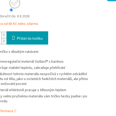
oručit do:
8.8.2026
va od 65 Kč nebo zdarma
Přidat do košíku
ričko s dlouhým rukávem
rmoregulační materiál Outlast® s bavlnou
ržuje stabilní teplotu, zabraňuje přehřívání
ikátnost tohoto materiálu nespočívá v rychlém odvádění
tu od těla, jako u ostatních funkčních materiálů, ale přímo
 snižování pocení.
teriál efektivně pracuje s tělesným teplem
ky velmi pružnému materiálu vám tričko hezky padne i po
rodu.
informace