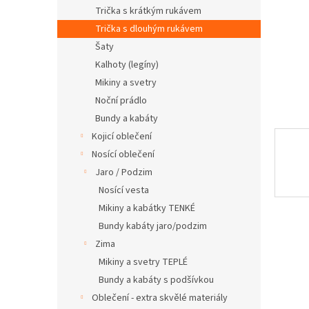
n
Trička s krátkým rukávem
e
Trička s dlouhým rukávem
l
Šaty
Kalhoty (legíny)
Mikiny a svetry
Noční prádlo
Bundy a kabáty
Kojicí oblečení
Nosící oblečení
Jaro / Podzim
Nosící vesta
Mikiny a kabátky TENKÉ
Bundy kabáty jaro/podzim
Zima
Mikiny a svetry TEPLÉ
Bundy a kabáty s podšívkou
Oblečení - extra skvělé materiály