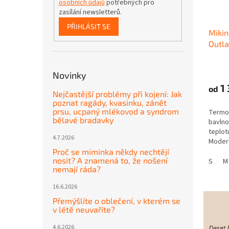
osobních údajů
potřebných pro
zasílání newsletterů.
PŘIHLÁSIT SE
Miki
Outla
Novinky
1 
od
Nejčastější problémy při kojení: Jak
poznat ragády, kvasinku, zánět
prsu, ucpaný mlékovod a syndrom
Termor
bělavé bradavky
bavlno
teplot
4.7.2026
Modern
pohodl
Proč se miminka někdy nechtějí
nosit? A znamená to, že nošení
krytko
S
M
nemají ráda?
Pružný
16.6.2026
Přemýšlíte o oblečení, v kterém se
v létě neuvaříte?
4.6.2026