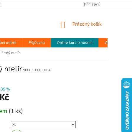
ÍNKY
PODMÍNKY OCHRANY OSOBNÍCH ÚDAJŮ (GDPR)
Přihlášení
MOJE OBJEDN
NÁKUPNÍ
Prázdný košík
KOŠÍK
bní odběr
Půjčovna
Online kurz o nošení
VIDEONÁVODY
- šedý melír
ý melír
900D800011B04
–39 %
 Kč
dem
(1 ks)