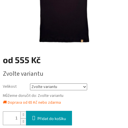
od
555 Kč
Měrná
Zvolte variantu
cena:
Velikost
Můžeme doručit do:
Zvolte variantu
🚚 Doprava od 65 Kč nebo zdarma
Přidat do košíku