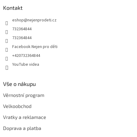
p
a
Kontakt
t
eshop
@
nejenprodeti.cz
í
732364844
732364844
Facebook Nejen pro děti
+420732364844
YouTube videa
Vše o nákupu
Věrnostní program
Velkoobchod
Vratky a reklamace
Doprava a platba