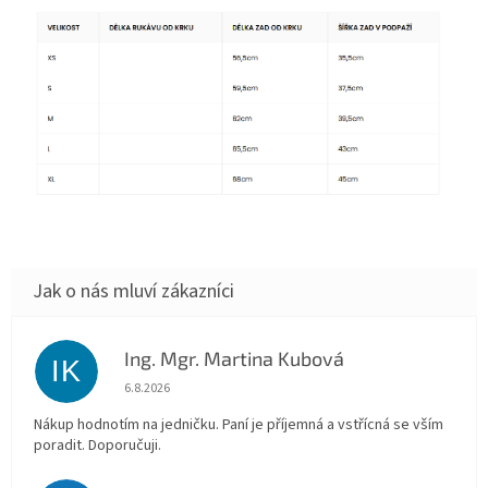
Ing. Mgr. Martina Kubová
IK
Hodnocení obchodu je 5 z 5 hvězdiček.
6.8.2026
Nákup hodnotím na jedničku. Paní je příjemná a vstřícná se vším
poradit. Doporučuji.