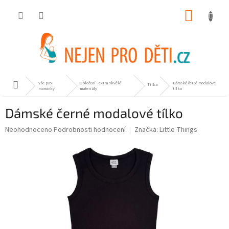
Přejít
NÁKUP
na
obsah
KOŠÍK
Vše pro
Oblečení - extra skvělé
Dámské černé modalové
Domů
Tílka
maminky
materiály
tílko
Dámské černé modalové tílko
Průměrné
Neohodnoceno
Podrobnosti hodnocení
Značka:
Little Things
hodnocení
produktu
je
0,0
z
5
hvězdiček.