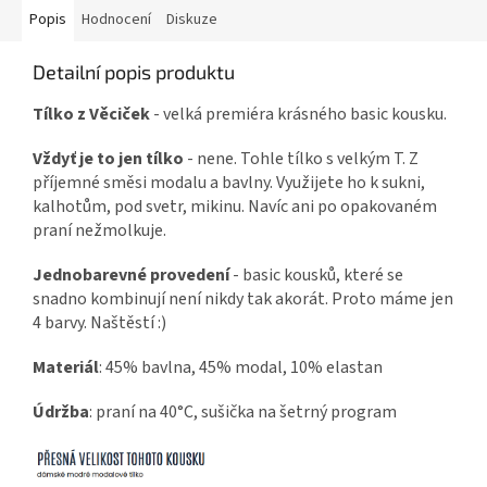
Popis
Hodnocení
Diskuze
Detailní popis produktu
Tílko z Věciček
- velká premiéra krásného basic kousku.
Vždyť je to jen tílko
- nene. Tohle tílko s velkým T. Z
příjemné směsi modalu a bavlny. Využijete ho k sukni,
kalhotům, pod svetr, mikinu. Navíc ani po opakovaném
praní nežmolkuje.
Jednobarevné provedení
- basic kousků, které se
snadno kombinují není nikdy tak akorát. Proto máme jen
4 barvy. Naštěstí :)
Materiál
: 45% bavlna, 45% modal, 10% elastan
Údržba
: praní na 40°C, sušička na šetrný program