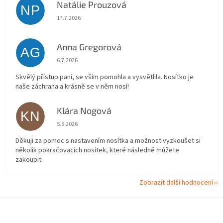
Natálie Prouzová
NP
Hodnocení obchodu je 5 z 5 hvězdiček.
17.7.2026
Anna Gregorová
AG
Hodnocení obchodu je 5 z 5 hvězdiček.
6.7.2026
Skvělý přístup paní, se vším pomohla a vysvětlila. Nosítko je
naše záchrana a krásně se v něm nosí!
Klára Nogová
KN
Hodnocení obchodu je 5 z 5 hvězdiček.
5.6.2026
Děkuji za pomoc s nastavením nosítka a možnost vyzkoušet si
několik pokračovacích nosítek, které následně můžete
zakoupit.
Zobrazit další hodnocení
Z
á