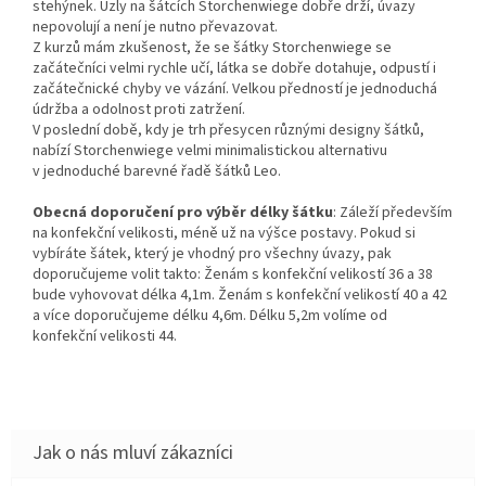
stehýnek. Uzly na šátcích Storchenwiege dobře drží, úvazy
nepovolují a není je nutno převazovat.
Z kurzů mám zkušenost, že se šátky Storchenwiege se
začátečníci velmi rychle učí, látka se dobře dotahuje, odpustí i
začátečnické chyby ve vázání. Velkou předností je jednoduchá
údržba a odolnost proti zatržení.
V poslední době, kdy je trh přesycen různými designy šátků,
nabízí Storchenwiege velmi minimalistickou alternativu
v jednoduché barevné řadě šátků Leo.
Obecná doporučení pro výběr délky šátku
: Záleží především
na konfekční velikosti, méně už na výšce postavy. Pokud si
vybíráte šátek, který je vhodný pro všechny úvazy, pak
doporučujeme volit takto: Ženám s konfekční velikostí 36 a 38
bude vyhovovat délka 4,1m. Ženám s konfekční velikostí 40 a 42
a více doporučujeme délku 4,6m. Délku 5,2m volíme od
konfekční velikosti 44.