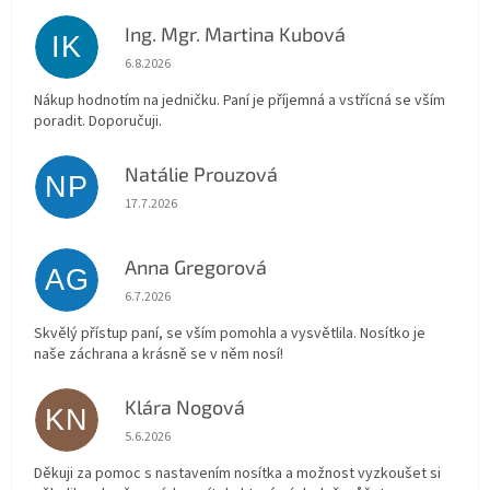
Ing. Mgr. Martina Kubová
IK
Hodnocení obchodu je 5 z 5 hvězdiček.
6.8.2026
Nákup hodnotím na jedničku. Paní je příjemná a vstřícná se vším
poradit. Doporučuji.
Natálie Prouzová
NP
Hodnocení obchodu je 5 z 5 hvězdiček.
17.7.2026
Anna Gregorová
AG
Hodnocení obchodu je 5 z 5 hvězdiček.
6.7.2026
Skvělý přístup paní, se vším pomohla a vysvětlila. Nosítko je
naše záchrana a krásně se v něm nosí!
Klára Nogová
KN
Hodnocení obchodu je 5 z 5 hvězdiček.
5.6.2026
Děkuji za pomoc s nastavením nosítka a možnost vyzkoušet si