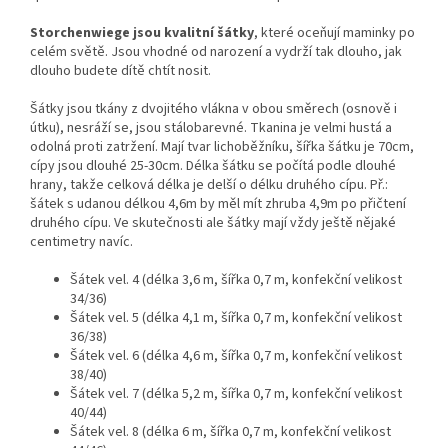
Storchenwiege jsou kvalitní šátky
, které oceňují maminky po
celém světě. Jsou vhodné od narození a vydrží tak dlouho, jak
dlouho budete dítě chtít nosit.
Šátky jsou tkány z dvojitého vlákna v obou směrech (osnově i
útku), nesráží se, jsou stálobarevné. Tkanina je velmi hustá a
odolná proti zatržení. Mají tvar lichoběžníku, šířka šátku je 70cm,
cípy jsou dlouhé 25-30cm. Délka šátku se počítá podle dlouhé
hrany, takže celková délka je delší o délku druhého cípu. Př.:
šátek s udanou délkou 4,6m by měl mít zhruba 4,9m po přičtení
druhého cípu. Ve skutečnosti ale šátky mají vždy ještě nějaké
centimetry navíc.
Šátek vel. 4 (délka 3,6 m, šířka 0,7 m, konfekční velikost
34/36)
Šátek vel. 5 (délka 4,1 m, šířka 0,7 m, konfekční velikost
36/38)
Šátek vel. 6 (délka 4,6 m, šířka 0,7 m, konfekční velikost
38/40)
Šátek vel. 7 (délka 5,2 m, šířka 0,7 m, konfekční velikost
40/44)
Šátek vel. 8 (délka 6 m, šířka 0,7 m, konfekční velikost