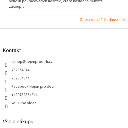
několik pokračovacích nosítek, které následně můžete
zakoupit.
Zobrazit další hodnocení
Z
á
p
a
Kontakt
t
eshop
@
nejenprodeti.cz
í
732364844
732364844
Facebook Nejen pro děti
+420732364844
YouTube videa
Vše o nákupu