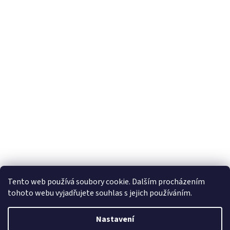
Tento web používá soubory cookie. Dalším procházením
tohoto webu vyjadřujete souhlas s jejich používáním.
Nastavení
Vytvořil Shoptet