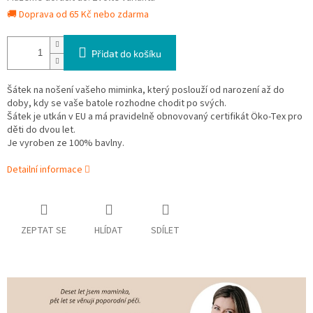
🚚 Doprava od 65 Kč nebo zdarma
Přidat do košíku
Šátek na nošení vašeho miminka, který poslouží od narození až do
doby, kdy se vaše batole rozhodne chodit po svých.
Šátek je utkán v EU a má pravidelně obnovovaný certifikát Öko-Tex pro
děti do dvou let.
Je vyroben ze 100% bavlny.
Detailní informace
ZEPTAT SE
HLÍDAT
SDÍLET