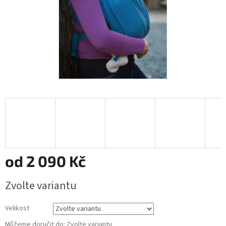
od
2 090 Kč
Měrná
Zvolte variantu
cena:
Velikost
Můžeme doručit do:
Zvolte variantu