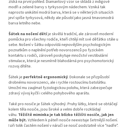
získá na první pohled. Diamantový vzor se skládá z indigové
modři a zelené barvy s tyrkysovým nádechem. Vzniká tak
naprosto unikátní modrá barva, která se v některých situacích
jeví spíše tyrkysová, někdy ale působí jako jasná tmavomodrá
barva letního nebe.
Šátek na nošení dětí
je skvělá tradiční, ale zároveň moderní
pomůcka pro všechny rodiče, kteří chtějí mít své děťátko stále u
sebe. Nošení v šátku odpovídá nejnovějším psychologickým
poznatkům o naplnění potřeb novorozenců po fyzickém
kontaktu s rodiči, zároveň poskytuje množství vestibulární
stimulace, která je nesmírně blahodárná pro psychomotorický
rozvoj dítěte.
Šátek je
perfektně ergonomický
. Dokonale se přizpůsobí
drobnému novorozenci, ale i rychle rostoucímu batolátku.
Umožní mu zaujímat fyziologickou polohu, která zabezpečuje
zdravý vývoj kyčlí i celého pohybového aparátu.
Také pro nosiče je šátek výhodný. Pruhy látky, které se obtáčejí
kolem těla nosiče, jsou široké a velmi dobře rozkládají
váhu.
Těžiště miminka je tak blízko těžišti nosiče, jak jen
může být.
Vzhledem k páteři nosiče neexistuje šetrnější nošení.
I při tolik častém nošení v náručí se nosič podstatně více "nadře".