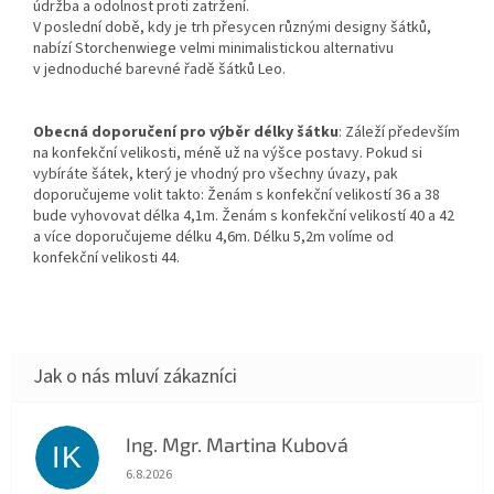
údržba a odolnost proti zatržení.
V poslední době, kdy je trh přesycen různými designy šátků,
nabízí Storchenwiege velmi minimalistickou alternativu
v jednoduché barevné řadě šátků Leo.
Obecná doporučení pro výběr délky šátku
: Záleží především
na konfekční velikosti, méně už na výšce postavy. Pokud si
vybíráte šátek, který je vhodný pro všechny úvazy, pak
doporučujeme volit takto: Ženám s konfekční velikostí 36 a 38
bude vyhovovat délka 4,1m. Ženám s konfekční velikostí 40 a 42
a více doporučujeme délku 4,6m. Délku 5,2m volíme od
konfekční velikosti 44.
Ing. Mgr. Martina Kubová
IK
Hodnocení obchodu je 5 z 5 hvězdiček.
6.8.2026