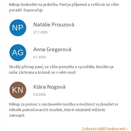
Nákup hodnotím na jedničku. Paní je příjemná a vstřícná se vším
poradit. Doporučuji.
Natálie Prouzová
NP
Hodnocení obchodu je 5 z 5 hvězdiček.
17.7.2026
Anna Gregorová
AG
Hodnocení obchodu je 5 z 5 hvězdiček.
6.7.2026
Skvělý přístup paní, se vším pomohla a vysvětlila. Nosítko je
naše záchrana a krásně se v něm nosí!
Klára Nogová
KN
Hodnocení obchodu je 5 z 5 hvězdiček.
5.6.2026
Děkuji za pomoc s nastavením nosítka a možnost vyzkoušet si
několik pokračovacích nosítek, které následně můžete
zakoupit.
Zobrazit další hodnocení