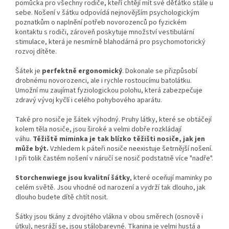
pomůcka pro všechny rodiče, kteří chtějí mít své děťátko stále u
sebe. Nošení v šátku odpovídá nejnovějším psychologickým
poznatkům o naplnění potřeb novorozenců po fyzickém
kontaktu s rodiči, zároveň poskytuje množství vestibulární
stimulace, která je nesmírně blahodárná pro psychomotorický
rozvoj dítěte.
Šátek je
perfektně ergonomický
. Dokonale se přizpůsobí
drobnému novorozenci, ale i rychle rostoucímu batolátku.
Umožní mu zaujímat fyziologickou polohu, která zabezpečuje
zdravý vývoj kyčlí i celého pohybového aparátu.
Také pro nosiče je šátek výhodný. Pruhy látky, které se obtáčejí
kolem těla nosiče, jsou široké a velmi dobře rozkládají
váhu.
Těžiště miminka je tak blízko těžišti nosiče, jak jen
může být.
Vzhledem k páteři nosiče neexistuje šetrnější nošení.
I při tolik častém nošení v náručí se nosič podstatně více "nadře".
Storchenwiege jsou kvalitní šátky
, které oceňují maminky po
celém světě. Jsou vhodné od narození a vydrží tak dlouho, jak
dlouho budete dítě chtít nosit.
Šátky jsou tkány z dvojitého vlákna v obou směrech (osnově i
útku), nesráží se, jsou stálobarevné. Tkanina je velmi hustá a