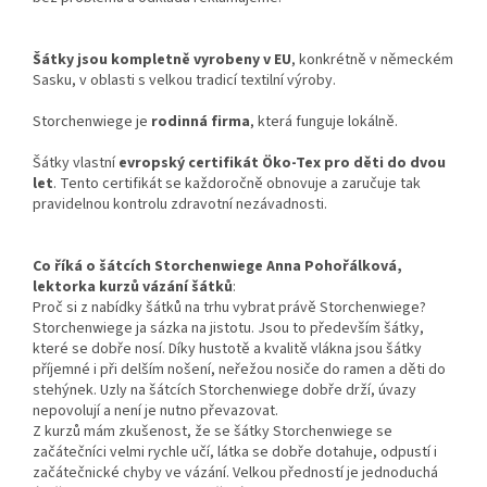
Šátky jsou kompletně vyrobeny v EU
, konkrétně v německém
Sasku, v oblasti s velkou tradicí textilní výroby.
Storchenwiege je
rodinná firma
, která funguje lokálně.
Šátky vlastní
evropský certifikát Öko-Tex pro děti do dvou
let
. Tento certifikát se každoročně obnovuje a zaručuje tak
pravidelnou kontrolu zdravotní nezávadnosti.
Co říká o šátcích Storchenwiege Anna Pohořálková,
lektorka kurzů vázání šátků
:
Proč si z nabídky šátků na trhu vybrat právě Storchenwiege?
Storchenwiege ja sázka na jistotu. Jsou to především šátky,
které se dobře nosí. Díky hustotě a kvalitě vlákna jsou šátky
příjemné i při delším nošení, neřežou nosiče do ramen a děti do
stehýnek. Uzly na šátcích Storchenwiege dobře drží, úvazy
nepovolují a není je nutno převazovat.
Z kurzů mám zkušenost, že se šátky Storchenwiege se
začátečníci velmi rychle učí, látka se dobře dotahuje, odpustí i
začátečnické chyby ve vázání. Velkou předností je jednoduchá