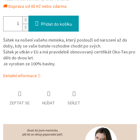
🚚 Doprava od 65 Kč nebo zdarma
Přidat do košíku
Šátek na nošení vašeho miminka, který poslouží od narození až do
doby, kdy se vaše batole rozhodne chodit po svých.
Šátek je utkán v EU a má pravidelně obnovovaný certifikát Öko-Tex pro
děti do dvou let.
Je vyroben ze 100% bavlny.
Detailní informace
ZEPTAT SE
HLÍDAT
SDÍLET