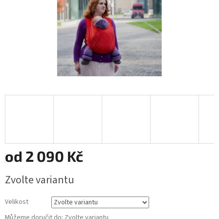
od
2 090 Kč
Měrná
Zvolte variantu
cena:
Velikost
Můžeme doručit do:
Zvolte variantu