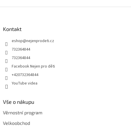
Z
á
p
a
Kontakt
t
eshop
@
nejenprodeti.cz
í
732364844
732364844
Facebook Nejen pro děti
+420732364844
YouTube videa
Vše o nákupu
Věrnostní program
Velkoobchod