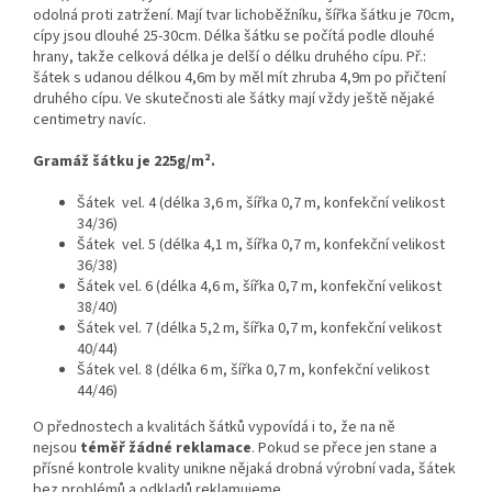
odolná proti zatržení. Mají tvar lichoběžníku, šířka šátku je 70cm,
cípy jsou dlouhé 25-30cm. Délka šátku se počítá podle dlouhé
hrany, takže celková délka je delší o délku druhého cípu. Př.:
šátek s udanou délkou 4,6m by měl mít zhruba 4,9m po přičtení
druhého cípu. Ve skutečnosti ale šátky mají vždy ještě nějaké
centimetry navíc.
Gramáž šátku je 225g/m².
Šátek vel. 4 (délka 3,6 m, šířka 0,7 m, konfekční velikost
34/36)
Šátek vel. 5 (délka 4,1 m, šířka 0,7 m, konfekční velikost
36/38)
Šátek vel. 6 (délka 4,6 m, šířka 0,7 m, konfekční velikost
38/40)
Šátek vel. 7 (délka 5,2 m, šířka 0,7 m, konfekční velikost
40/44)
Šátek vel. 8 (délka 6 m, šířka 0,7 m, konfekční velikost
44/46)
O přednostech a kvalitách šátků vypovídá i to, že na ně
nejsou
téměř žádné reklamace
. Pokud se přece jen stane a
přísné kontrole kvality unikne nějaká drobná výrobní vada, šátek
bez problémů a odkladů reklamujeme.