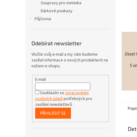
Soupravy pro miminka
Dárkové poukazy
Půjčovna
Odebírat newsletter
Vložte svůj e-mail a my vám budeme
zasílat informace o nových produktech na
našem e-shopu.
E-mail
Souhlasím se
zpracováním
osobních údajů
potřebných pro
zasílání newsletterů.
Popi
PŘIHLÁSIT SE
Det