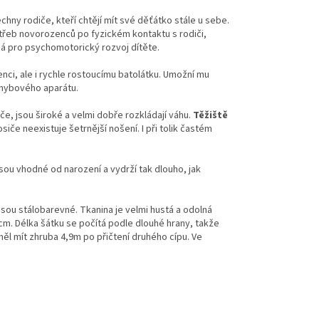
hny rodiče, kteří chtějí mít své děťátko stále u sebe.
řeb novorozenců po fyzickém kontaktu s rodiči,
ná pro psychomotorický rozvoj dítěte.
ci, ale i rychle rostoucímu batolátku. Umožní mu
ohybového aparátu.
če, jsou široké a velmi dobře rozkládají váhu.
Těžiště
siče neexistuje šetrnější nošení. I při tolik častém
sou vhodné od narození a vydrží tak dlouho, jak
jsou stálobarevné. Tkanina je velmi hustá a odolná
30cm. Délka šátku se počítá podle dlouhé hrany, takže
měl mít zhruba 4,9m po přičtení druhého cípu. Ve