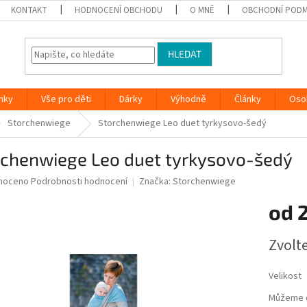
KONTAKT
HODNOCENÍ OBCHODU
O MNĚ
OBCHODNÍ PODM
HLEDAT
nky
Vše pro děti
Dárky
Výhodně
Články
Oso
Storchenwiege
Storchenwiege Leo duet tyrkysovo-šedý
rchenwiege Leo duet tyrkysovo-šedý
né
noceno
Podrobnosti hodnocení
Značka:
Storchenwiege
ní
od
u
Měrná
Zvolt
cena:
ek.
Velikost
Můžeme d