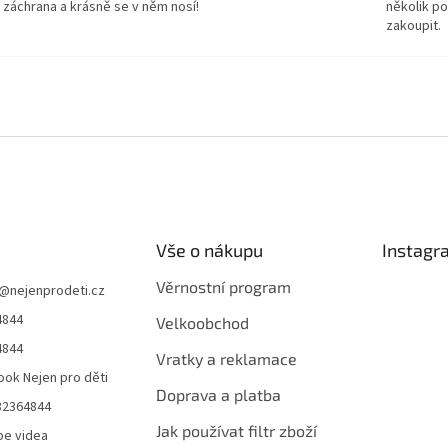
 záchrana a krásně se v něm nosí!
několik p
zakoupit.
Vše o nákupu
Instagr
Věrnostní program
@
nejenprodeti.cz
4844
Velkoobchod
4844
Vratky a reklamace
ok Nejen pro děti
Doprava a platba
32364844
Jak používat filtr zboží
be videa