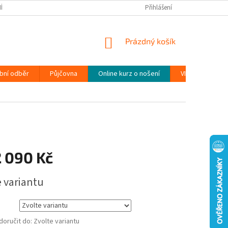
ÍNKY
PODMÍNKY OCHRANY OSOBNÍCH ÚDAJŮ (GDPR)
Přihlášení
MOJE OBJEDN
NÁKUPNÍ
Prázdný košík
KOŠÍK
bní odběr
Půjčovna
Online kurz o nošení
VIDEONÁVODY
2 090 Kč
e variantu
oručit do:
Zvolte variantu