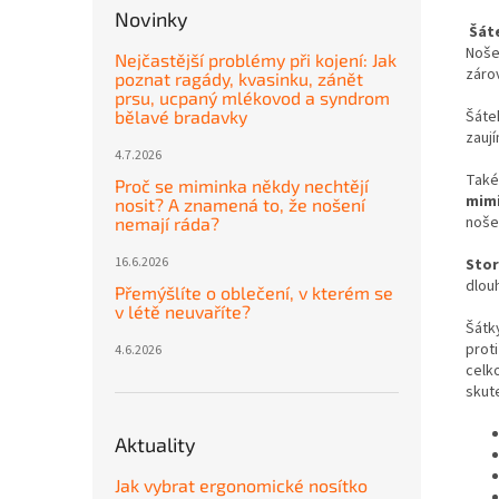
Novinky
Šát
Noše
Nejčastější problémy při kojení: Jak
záro
poznat ragády, kvasinku, zánět
prsu, ucpaný mlékovod a syndrom
Šáte
bělavé bradavky
zauj
4.7.2026
Také 
Proč se miminka někdy nechtějí
mimi
nosit? A znamená to, že nošení
nošen
nemají ráda?
16.6.2026
Stor
dlouh
Přemýšlíte o oblečení, v kterém se
v létě neuvaříte?
Šátky
proti
4.6.2026
celko
skute
Aktuality
Jak vybrat ergonomické nosítko