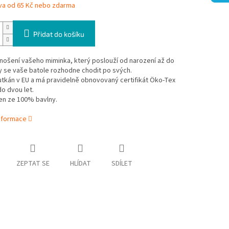
va od 65 Kč nebo zdarma
Přidat do košíku
nošení vašeho miminka, který poslouží od narození až do
y se vaše batole rozhodne chodit po svých.
utkán v EU a má pravidelně obnovovaný certifikát Öko-Tex
do dvou let.
en ze 100% bavlny.
informace
ZEPTAT SE
HLÍDAT
SDÍLET