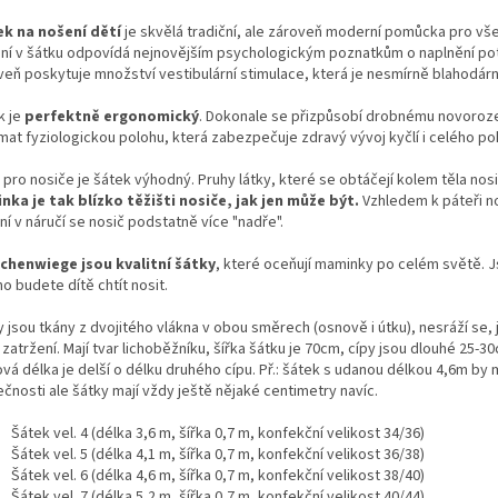
ek na nošení dětí
je skvělá tradiční, ale zároveň moderní pomůcka pro všec
ní v šátku odpovídá nejnovějším psychologickým poznatkům o naplnění pot
veň poskytuje množství vestibulární stimulace, která je nesmírně blahodár
k je
perfektně ergonomický
. Dokonale se přizpůsobí drobnému novorozen
ímat fyziologickou polohu, která zabezpečuje zdravý vývoj kyčlí i celého p
pro nosiče je šátek výhodný. Pruhy látky, které se obtáčejí kolem těla nosi
nka je tak blízko těžišti nosiče, jak jen může být.
Vzhledem k páteři no
í v náručí se nosič podstatně více "nadře".
chenwiege jsou kvalitní šátky
, které oceňují maminky po celém světě. J
o budete dítě chtít nosit.
 jsou tkány z dvojitého vlákna v obou směrech (osnově i útku), nesráží se, 
 zatržení. Mají tvar lichoběžníku, šířka šátku je 70cm, cípy jsou dlouhé 25-
vá délka je delší o délku druhého cípu. Př.: šátek s udanou délkou 4,6m by 
čnosti ale šátky mají vždy ještě nějaké centimetry navíc.
Šátek vel. 4 (délka 3,6 m, šířka 0,7 m, konfekční velikost 34/36)
Šátek vel. 5 (délka 4,1 m, šířka 0,7 m, konfekční velikost 36/38)
Šátek vel. 6 (délka 4,6 m, šířka 0,7 m, konfekční velikost 38/40)
Šátek vel. 7 (délka 5,2 m, šířka 0,7 m, konfekční velikost 40/44)