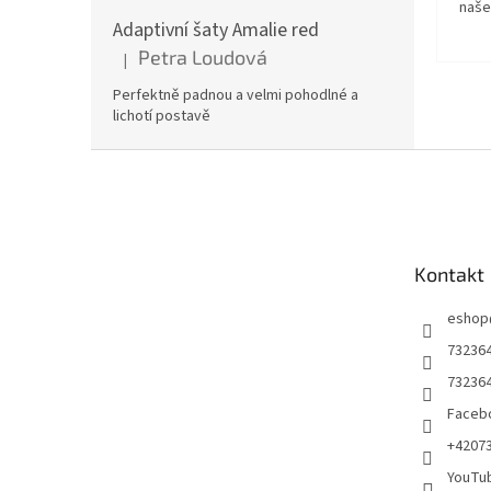
naše
Adaptivní šaty Amalie red
Petra Loudová
|
Hodnocení produktu je 5 z 5 hvězdiček.
Perfektně padnou a velmi pohodlné a
lichotí postavě
Z
á
p
a
t
Kontakt
í
eshop
73236
73236
Facebo
+4207
YouTu