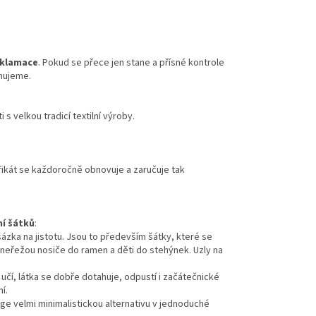
eklamace
. Pokud se přece jen stane a přísné kontrole
amujeme.
s velkou tradicí textilní výroby.
ifikát se každoročně obnovuje a zaručuje tak
ní šátků
:
ázka na jistotu. Jsou to především šátky, které se
í, neřežou nosiče do ramen a děti do stehýnek. Uzly na
čí, látka se dobře dotahuje, odpustí i začátečnické
í.
ge velmi minimalistickou alternativu v jednoduché