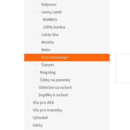
n
Didymos
e
Lenny Lamb
l
BAMBUS
100% bavlna
Loktu She
Moisha
Neko
Storchenwiege
Šanami
Ringsling
Šátky na panenky
Oblečení na nošení
Doplňky k nošení
Vše pro děti
Vše pro maminky
Výhodně
Dárky