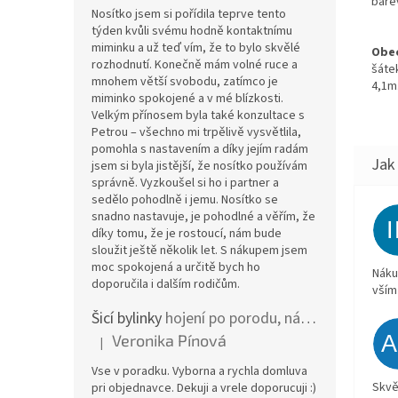
bare
Nosítko jsem si pořídila teprve tento
týden kvůli svému hodně kontaktnímu
miminku a už teď vím, že to bylo skvělé
Obec
rozhodnutí. Konečně mám volné ruce a
šáte
mnohem větší svobodu, zatímco je
4,1m
miminko spokojené a v mé blízkosti.
Velkým přínosem byla také konzultace s
Petrou – všechno mi trpělivě vysvětlila,
pomohla s nastavením a díky jejím radám
jsem si byla jistější, že nosítko používám
správně. Vyzkoušel si ho i partner a
sedělo pohodlně i jemu. Nosítko se
snadno nastavuje, je pohodlné a věřím, že
díky tomu, že je rostoucí, nám bude
sloužit ještě několik let. S nákupem jsem
moc spokojená a určitě bych ho
Náku
doporučila i dalším rodičům.
vším
Šicí bylinky
hojení po porodu, nástřih a jizvy
Veronika Pínová
|
Hodnocení produktu je 5 z 5 hvězdiček.
Vse v poradku. Vyborna a rychla domluva
Skvě
pri objednavce. Dekuji a vrele doporucuji :)