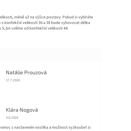
elikosti, méně už na výšce postavy. Pokud si vybíráte
 s konfekční velikostí 36 a 38 bude vyhovovat délka
 5,2m volíme od konfekční velikosti 44.
Natálie Prouzová
Hodnocení obchodu je 5 z 5 hvězdiček.
17.7.2026
Klára Nogová
Hodnocení obchodu je 5 z 5 hvězdiček.
5.6.2026
 pomoc s nastavením nosítka a možnost vyzkoušet si