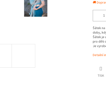
🚚 Dopra
Šátek na 
doby, kd
Šátek je 
pro děti 
Je vyrob
Detailní 
TISK