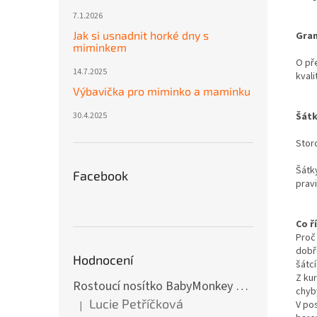
7.1.2026
Jak si usnadnit horké dny s
Gram
miminkem
O př
14.7.2025
kval
Výbavička pro miminko a maminku
Šátk
30.4.2025
Stor
Šátk
Facebook
prav
Co ř
Proč
dobře
Hodnocení
šátc
Z ku
Rostoucí nosítko BabyMonkey Original Essential - khaki zelené
chyb
Lucie Petříčková
V po
|
Hodnocení produktu je 5 z 5 hvězdiček.