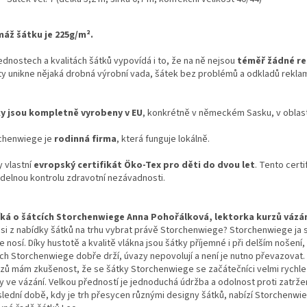
áž šátku je 225g/m².
ednostech a kvalitách šátků vypovídá i to, že na ně nejsou
téměř žádné r
ity unikne nějaká drobná výrobní vada, šátek bez problémů a odkladů rekl
y jsou kompletně vyrobeny v EU
, konkrétně v německém Sasku, v oblasti 
chenwiege je
rodinná firma
, která funguje lokálně.
y vlastní
evropský certifikát Öko-Tex pro děti do dvou let
. Tento cert
idelnou kontrolu zdravotní nezávadnosti.
íká o šátcích Storchenwiege Anna Pohořálková, lektorka kurzů vázá
 si z nabídky šátků na trhu vybrat právě Storchenwiege? Storchenwiege ja s
 nosí. Díky hustotě a kvalitě vlákna jsou šátky příjemné i při delším nošen
ích Storchenwiege dobře drží, úvazy nepovolují a není je nutno převazovat.
rzů mám zkušenost, že se šátky Storchenwiege se začátečníci velmi rychle u
y ve vázání. Velkou předností je jednoduchá údržba a odolnost proti zatržen
slední době, kdy je trh přesycen různými designy šátků, nabízí Storchenwie