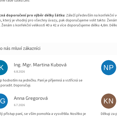
vné řadě šátků Leo.
ná doporučení pro výběr délky šátku
: Záleží především na konfekční v
k, který je vhodný pro všechny úvazy, pak doporučujeme volit takto: Ženám
. Ženám s konfekční velikostí 40 a 42 a více doporučujeme délku 4,6m. Délku
Ing. Mgr. Martina Kubová
IK
NP
Hodnocení obchodu je 5 z 5 hvězdiček.
6.8.2026
p hodnotím na jedničku. Paní je příjemná a vstřícná se
 poradit. Doporučuji.
Anna Gregorová
AG
KN
Hodnocení obchodu je 5 z 5 hvězdiček.
6.7.2026
lý přístup paní, se vším pomohla a vysvětlila. Nosítko je
Děkuji za