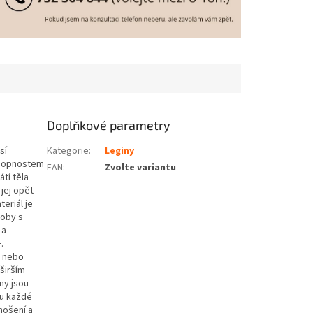
Doplňkové parametry
sí
Kategorie
:
Leginy
schopnostem
EAN
:
Zvolte variantu
tí těla
jej opět
eriál je
soby s
 a
.
u nebo
 širším
íny jsou
ou každé
nošení a