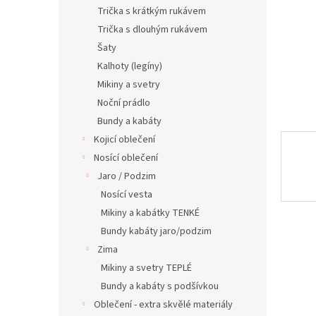
n
Trička s krátkým rukávem
e
Trička s dlouhým rukávem
l
Šaty
Kalhoty (legíny)
Mikiny a svetry
Noční prádlo
Bundy a kabáty
Kojicí oblečení
Nosící oblečení
Jaro / Podzim
Nosící vesta
Mikiny a kabátky TENKÉ
Bundy kabáty jaro/podzim
Zima
Mikiny a svetry TEPLÉ
Bundy a kabáty s podšívkou
Oblečení - extra skvělé materiály