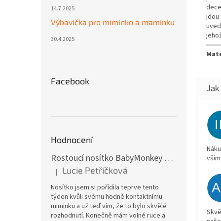
dece
14.7.2025
jdou
Výbavička pro miminko a maminku
uved
jeho
30.4.2025
═══
Mate
Facebook
Hodnocení
Náku
Rostoucí nosítko BabyMonkey Original Essential - khaki zelené
vším
Lucie Petříčková
|
Hodnocení produktu je 5 z 5 hvězdiček.
Nosítko jsem si pořídila teprve tento
týden kvůli svému hodně kontaktnímu
miminku a už teď vím, že to bylo skvělé
Skvě
rozhodnutí. Konečně mám volné ruce a