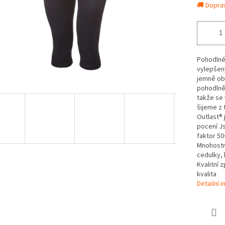
🚚 Dopra
Pohodlné 
vylepšen
jemně ob
pohodlně 
takže se 
šijeme z 
Outlast® 
pocení Js
faktor 50
Mnohostr
cedulky, 
Kvalitní 
kvalita
Detailní 