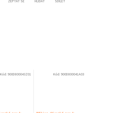
ZEPTAT SE
HLÍDAT
SDÍLET
Kód:
900D800043Z01
Kód:
900D800041A03