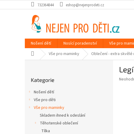
Přejít
732364844
eshop@nejenprodeti.cz
na
obsah
Nošení dětí
Nosící poradenství
Vše pro mami
Domů
Vše pro maminky
Oblečení - extra skvělé
P
Legí
o
Přeskočit
s
Průměr
Neohod
Kategorie
kategorie
t
hodnoce
r
produkt
Nošení dětí
a
je
Vše pro děti
0,0
n
z
Vše pro maminky
n
5
í
Skladem ihned k odeslání
hvězdič
p
Těhotenské oblečení
a
Tílka