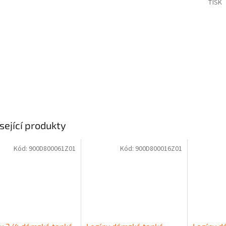
TISK
sející produkty
Kód:
900D800061Z01
Kód:
900D800016Z01