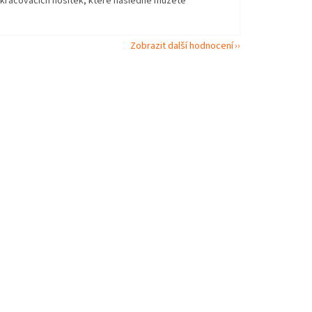
okračovacích nosítek, které následně můžete
Zobrazit další hodnocení