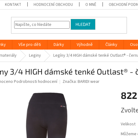
KONTAKT
HODNOCENÍ OBCHODU
O MNĚ
OBCHODNÍ PODM
HLEDAT
nky
Vše pro děti
Dárky
Výhodně
Články
Oso
 materiály
Leginy
Legíny 3/4 HIGH dámské tenké Outlast® - čern
ny 3/4 HIGH dámské tenké Outlast® - 
né
noceno
Podrobnosti hodnocení
Značka:
BARIDI wear
ní
822
u
Měrná
Zvolt
cena:
ek.
Velikost
Můžeme d