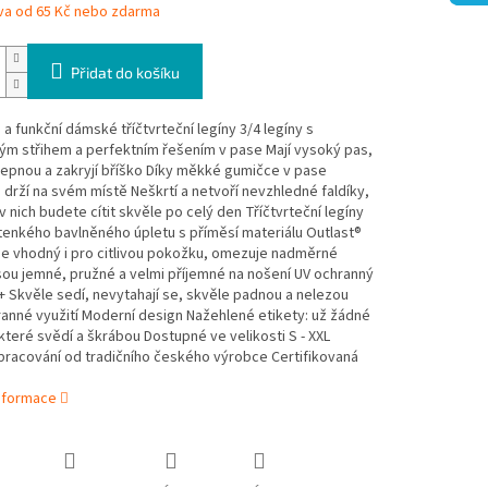
va od 65 Kč nebo zdarma
Přidat do košíku
a funkční dámské tříčtvrteční legíny 3/4 legíny s
ým střihem a perfektním řešením v pase Mají vysoký pas,
epnou a zakryjí bříško Díky měkké gumičce v pase
drží na svém místě Neškrtí a netvoří nevzhledné faldíky,
v nich budete cítit skvěle po celý den Tříčtvrteční legíny
tenkého bavlněného úpletu s příměsí materiálu Outlast®
je vhodný i pro citlivou pokožku, omezuje nadměrné
ou jemné, pružné a velmi příjemné na nošení UV ochranný
+ Skvěle sedí, nevytahají se, skvěle padnou a nelezou
anné využití Moderní design Nažehlené etikety: už žádné
které svědí a škrábou Dostupné ve velikosti S - XXL
zpracování od tradičního českého výrobce Certifikovaná
informace