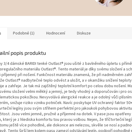
s
Podobné (1)
Hodnocení
Diskuze
ailní popis produktu
ny 3/4 dámské BARIDI tenké Outlast® jsou ušité z bavlněného úpletu s přímě
oregulačního materiálu Outlast®. Tento materiál je díky svému složení a 
i příjemný při nošení. Funkčnost materiálu znamená, že při nadměrném zahřá
že Outlast® nadbytečné teplo odvést a uložit, a v okamžiku snížení teploty 
je a zahřeje. Je tak má zajištěný teplotní komfort po celou dobu nošení. Mat
 svému složení velmi měkký a jemný, je tedy vhodný a doporučován i pro o
lematickou pokožkou. Nevyvolává alergické reakce a je odolný vůči plísním
riím, snižuje riziko vzniku potniček. Navíc poskytuje UV ochranný faktor 50+
tvrteční legíny jsou svým střihem perfektní pro jakoukoli pohybovou aktivit
žitost. Jsou velmi jemné, pružné a příjemné na dotek. V pase jsou opatřeny
, který je z hlediska komfortu tou pravou volbou. Nejen, že tříčtvrteční leg
 tomu ještě více pohodlné, ale dokonce ani nelezou, skvěle se nosí a padn
avě. Tento širší lem kolem pasu zamezí odstávání legín, podpoří pohodlné 