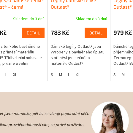
y 3/4 dámské tenké
Legíny dámské tenké
Legíny 
st® - černá
Outlast®
Outlast®
Skladem do 3 dnů
Skladem do 3 dnů
 Kč
783 Kč
979 Kč
DETAIL
DETAIL
 z tenkého bavlněného
Dámské legíny Outlast® jsou
Dámské leg
 s příměsí materiálu
vyrobeny z bavlněného úpletu
příjemného
t® Tříčtvrteční nohavice
s příměsí jedinečného
Termoregul
 pružné a velmi
materiálu Outlast®.
Outlast® B
né Termoregulační
příměsí Ou
ál s bavlnou, vhodný i
L
XL
S
M
L
XL
komfort po
S
M
L
livou...
Kvalitní ela