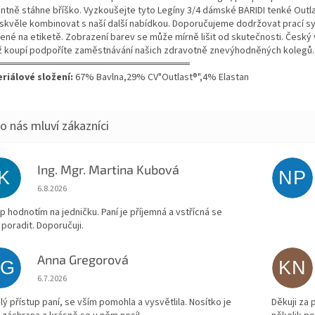
ntně stáhne bříško. Vyzkoušejte tyto Legíny 3/4 dámské BARIDI tenké Outla
 skvěle kombinovat s naší další nabídkou. Doporučujeme dodržovat prací 
ené na etiketě. Zobrazení barev se může mírně lišit od skutečnosti. Český
ž koupí podpoříte zaměstnávání našich zdravotně znevýhodněných kolegů.
═══════════════════════════
riálové složení:
67% Bavlna,29% CV"Outlast®",4% Elastan
Ing. Mgr. Martina Kubová
IK
NP
Hodnocení obchodu je 5 z 5 hvězdiček.
6.8.2026
p hodnotím na jedničku. Paní je příjemná a vstřícná se
 poradit. Doporučuji.
Anna Gregorová
AG
KN
Hodnocení obchodu je 5 z 5 hvězdiček.
6.7.2026
lý přístup paní, se vším pomohla a vysvětlila. Nosítko je
Děkuji za