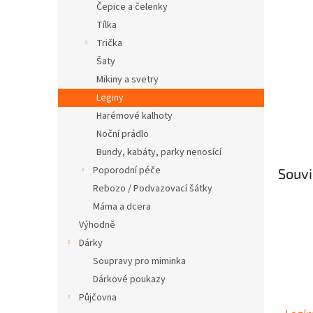
Čepice a čelenky
Tílka
Trička
Šaty
Mikiny a svetry
Leginy
Harémové kalhoty
Noční prádlo
Bundy, kabáty, parky nenosící
Poporodní péče
Souvi
Rebozo / Podvazovací šátky
Máma a dcera
Výhodně
Dárky
Soupravy pro miminka
Dárkové poukazy
Půjčovna