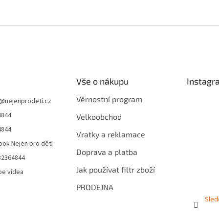
Vše o nákupu
Instagr
Věrnostní program
@
nejenprodeti.cz
4844
Velkoobchod
4844
Vratky a reklamace
ok Nejen pro děti
Doprava a platba
32364844
Jak používat filtr zboží
be videa
PRODEJNA
Sled