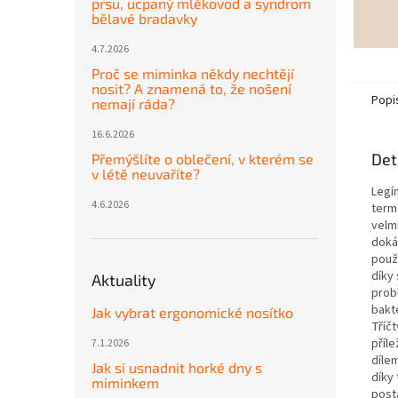
prsu, ucpaný mlékovod a syndrom
bělavé bradavky
4.7.2026
Proč se miminka někdy nechtějí
nosit? A znamená to, že nošení
Popi
nemají ráda?
16.6.2026
Det
Přemýšlíte o oblečení, v kterém se
v létě neuvaříte?
Legí
4.6.2026
term
velm
doká
použi
díky
Aktuality
prob
bakte
Jak vybrat ergonomické nosítko
Tříč
příle
7.1.2026
dílem
Jak si usnadnit horké dny s
díky
miminkem
post