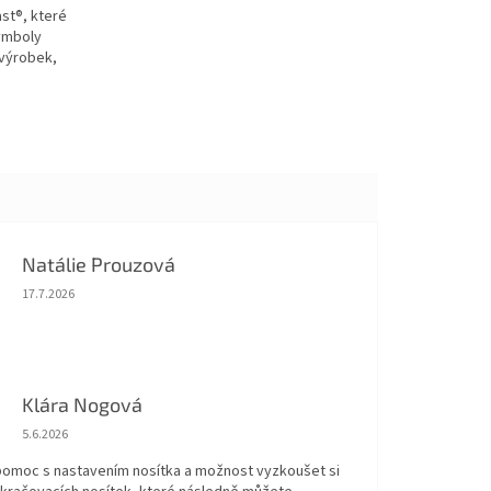
st®, které
symboly
 výrobek,
Natálie Prouzová
Hodnocení obchodu je 5 z 5 hvězdiček.
17.7.2026
Klára Nogová
Hodnocení obchodu je 5 z 5 hvězdiček.
5.6.2026
 pomoc s nastavením nosítka a možnost vyzkoušet si