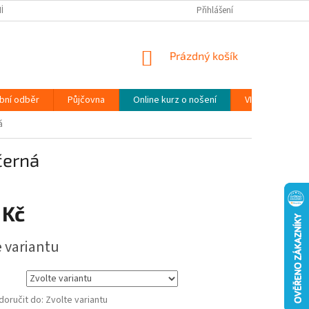
ÍNKY
PODMÍNKY OCHRANY OSOBNÍCH ÚDAJŮ (GDPR)
Přihlášení
MOJE OBJEDN
NÁKUPNÍ
Prázdný košík
KOŠÍK
bní odběr
Půjčovna
Online kurz o nošení
VIDEONÁVODY
á
černá
 Kč
e variantu
oručit do:
Zvolte variantu