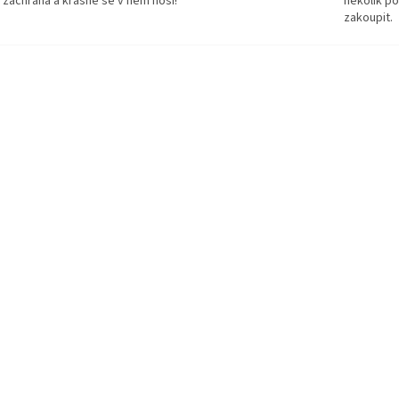
 záchrana a krásně se v něm nosí!
několik p
zakoupit.