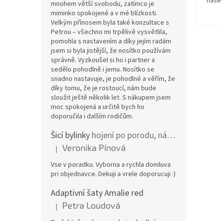
naše
mnohem větší svobodu, zatímco je
miminko spokojené a v mé blízkosti.
Velkým přínosem byla také konzultace s
Petrou – všechno mi trpělivě vysvětlila,
pomohla s nastavením a díky jejím radám
jsem si byla jistější, že nosítko používám
správně. Vyzkoušel si ho i partner a
sedělo pohodlně i jemu. Nosítko se
snadno nastavuje, je pohodlné a věřím, že
díky tomu, že je rostoucí, nám bude
sloužit ještě několik let. S nákupem jsem
moc spokojená a určitě bych ho
doporučila i dalším rodičům.
Šicí bylinky
hojení po porodu, nástřih a jizvy
Veronika Pínová
|
Hodnocení produktu je 5 z 5 hvězdiček.
Vse v poradku. Vyborna a rychla domluva
pri objednavce. Dekuji a vrele doporucuji :)
Adaptivní šaty Amalie red
Petra Loudová
|
Hodnocení produktu je 5 z 5 hvězdiček.