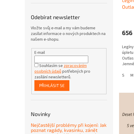
Legín
Outla
Odebírat newsletter
Vložte svůj e-mail a my vám budeme
656
zasílat informace o nových produktech na
našem e-shopu.
Legíny
E-mail
úpletu
Outlas
Jemné,
Souhlasím se
zpracováním
příjem
osobních údajů
potřebných pro
materi
S
M
zasílání newsletterů.
pro cit
PŘIHLÁSIT SE
Novinky
Nejčastější problémy při kojení: Jak
poznat ragády, kvasinku, zánět