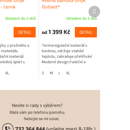
dámské smyk
Mikina dámská smyk
 - černá
Outlast®
Další
produkt
Skladem do 3 dnů
Skladem do 3 dnů
1 399 Kč
od
DETAIL
DETAIL
íny z pružného a
Termoregulační materiál s
 matetiálu
bavlnou, udržuje stabilní
ační materiál
teplotu, zabraňuje přehřívání
avlněný úplet s
Moderní design Funkční a
tlast® Teplotní
pohodlné Zip na zapínání s
 celou dobu nošení
XL
krytkou proti poškrábání krku
S
M
L
XL
stický...
Pružný lem...