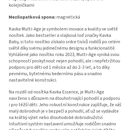
kolejničkami
Mezilopatková spona:
magnetická
Kavka Multi-Age je symbolem inovace a kvality ve světě
nosítek. Jako bestseller a vlajková loď značky Kavka
Baby, si toto nosítko získalo srdce tisíců rodičů po celém
světě díky svému jedinečnému designu a funkcionalitě.
Vyhlášené jako nosítko roku 2023, Multi-Age vyniká svou
schopností poskytnout nejen pohodlí, ale i nepřetržitou
podporu pro děti od 1 měsíce až do 2-3 let, a to díky
pevnému, bytelnému bedernímu pásu a snadno
nastavitelné konstrukci.
Na rozdíl od nosítka Kavka Essence, je Multi-Age
navrženo s důrazem na dlouhotrvající pohodlí a podporu
i pro těžší děti. Jeho robustní konstrukce zajišťuje, že váš
malý dobrodruh je v bezpečí a pohodlí, ať už se vydáváte
na krátký výlet nebo dlouhodobé dobrodružství.
Intuitivní systém nastavení umožňuje rodičům snadno