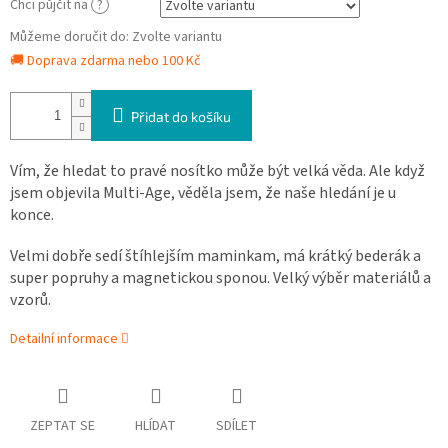
Chci půjčit na
?
Můžeme doručit do:
Zvolte variantu
🚚 Doprava zdarma nebo 100 Kč
Přidat do košíku
Ví
m
, že hledat to pravé nosítko může být velká věda. Ale když
jsem objevila Multi-Age, věděla jsem, že naše hledání je u
konce.
Velmi dobře sedí štíhlejším maminkam, má krátký bederák a
super popruhy a magnetickou sponou. Velký výběr materiálů a
vzorů.
Detailní informace
ZEPTAT SE
HLÍDAT
SDÍLET