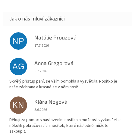
Natálie Prouzová
NP
Hodnocení obchodu je 5 z 5 hvězdiček.
17.7.2026
Anna Gregorová
AG
Hodnocení obchodu je 5 z 5 hvězdiček.
6.7.2026
Skvělý přístup paní, se vším pomohla a vysvětlila. Nosítko je
naše záchrana a krásně se v něm nosí!
Klára Nogová
KN
Hodnocení obchodu je 5 z 5 hvězdiček.
5.6.2026
Děkuji za pomoc s nastavením nosítka a možnost vyzkoušet si
několik pokračovacích nosítek, které následně můžete
zakoupit.