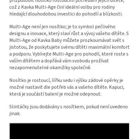
přizpůsobit nosítko rostoucím potřebám jejich dítěte,
což z Kavka Multi-Age činí ideální volbu pro rodiny
hledající dlouhodobou investici do pohodlí a blízkosti.
Multi-Age není jen nosítko; je to symbol pečlivého
designu a inovace, který slaví růst a vývoj vašeho dítěte. S
Multi-Age od Kavka Baby můžete prozkoumávat svět s
jistotou, že poskytujete svému dítěti maximální komfort
a podporu. Vybírejte Multi-Age pro pohodlí, které roste s
vaším dítětem a dopřává vám svobodu prožívat
nezapomenutelné okamžiky společně.
Nosítko je rostoucí, šířku sedu i výšku zádové opěrky je
možné nastavit dle potřeb vás a vašeho dítěte. Kapuci,
která je součástí balení je možné odepnout.
Slintáčky jsou dodávány s nosítkem, pokud není uvedeno
jinak.