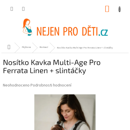
Přejít
NÁKUP
na
obsah
KOŠÍK
Domů
Půjčovna
Rostoucí
Nosítko Kavka Multi-Age Pro Ferrata Linen + slintáčky
Nosítko Kavka Multi-Age Pro
Ferrata Linen + slintáčky
Průměrné
Neohodnoceno
Podrobnosti hodnocení
hodnocení
produktu
je
0,0
z
5
hvězdiček.