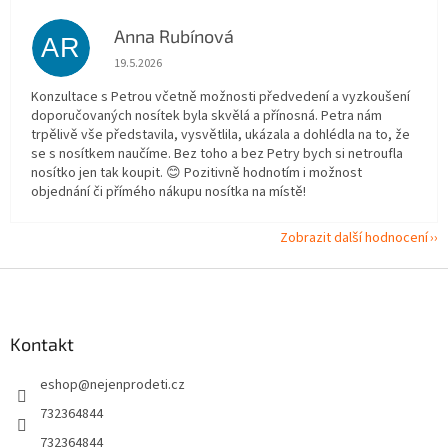
Anna Rubínová
AR
Hodnocení obchodu je 5 z 5 hvězdiček.
19.5.2026
Konzultace s Petrou včetně možnosti předvedení a vyzkoušení
doporučovaných nosítek byla skvělá a přínosná. Petra nám
trpělivě vše představila, vysvětlila, ukázala a dohlédla na to, že
se s nosítkem naučíme. Bez toho a bez Petry bych si netroufla
nosítko jen tak koupit. 😊 Pozitivně hodnotím i možnost
objednání či přímého nákupu nosítka na místě!
Zobrazit další hodnocení
Z
á
p
a
Kontakt
t
eshop
@
nejenprodeti.cz
í
732364844
732364844