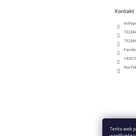
t
Kontakt
í
eshop
73236
73236
Facebo
+4207
YouTu
Tento web p
vyjadřujete s