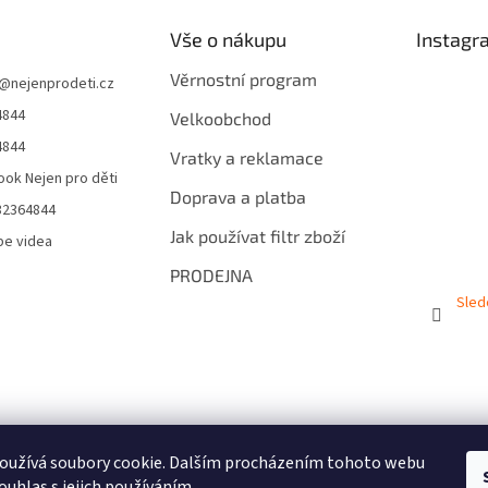
Vše o nákupu
Instagr
Věrnostní program
@
nejenprodeti.cz
4844
Velkoobchod
4844
Vratky a reklamace
ok Nejen pro děti
Doprava a platba
32364844
Jak používat filtr zboží
be videa
PRODEJNA
Sled
oužívá soubory cookie. Dalším procházením tohoto webu
ouhlas s jejich používáním.