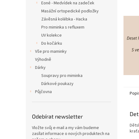
Eoné - Medvídek na zadeček
Masážní ortopedické podložky
Závěsná kolébka - Hacka
Pro miminka s refluxem
UV kolekce
Do kočárku
Vše pro maminky
Výhodně
Dárky
Soupravy pro miminka
Dárkové poukazy
Půjčovna
Popi
Det
Odebírat newsletter
Děts
Vložte svůj e-mail a my vám budeme
krať
zasílat informace o nových produktech na