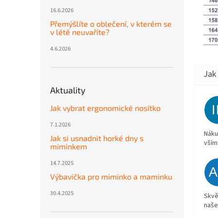
16.6.2026
Přemýšlíte o oblečení, v kterém se
v létě neuvaříte?
4.6.2026
Aktuality
Jak vybrat ergonomické nosítko
7.1.2026
Náku
Jak si usnadnit horké dny s
vším
miminkem
14.7.2025
Výbavička pro miminko a maminku
30.4.2025
Skvě
naše