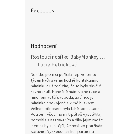
Facebook
Hodnocení
Rostoucí nosítko BabyMonkey Original Essential - khaki zelené
Lucie Petříčková
|
Hodnocení produktu je 5 z 5 hvězdiček.
Nosítko jsem si pořídila teprve tento
týden kvůli svému hodně kontaktnímu
miminku a už teď vím, že to bylo skvělé
rozhodnutí. Konečně mám volné ruce a
mnohem větší svobodu, zatímco je
miminko spokojené a v mé blízkosti.
Velkým přínosem byla také konzultace s
Petrou – všechno mi trpělivě vysvětlila,
pomohla s nastavením a díky jejím radám
jsem si byla jistější, že nosítko používám
správně. Vyzkoušel si ho i partner a