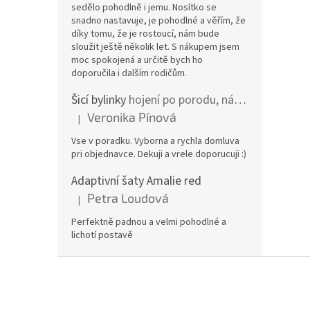
sedělo pohodlně i jemu. Nosítko se
snadno nastavuje, je pohodlné a věřím, že
díky tomu, že je rostoucí, nám bude
sloužit ještě několik let. S nákupem jsem
moc spokojená a určitě bych ho
doporučila i dalším rodičům.
Šicí bylinky
hojení po porodu, nástřih a jizvy
Veronika Pínová
|
Hodnocení produktu je 5 z 5 hvězdiček.
Vse v poradku. Vyborna a rychla domluva
pri objednavce. Dekuji a vrele doporucuji :)
Adaptivní šaty Amalie red
Petra Loudová
|
Hodnocení produktu je 5 z 5 hvězdiček.
Perfektně padnou a velmi pohodlné a
lichotí postavě
Z
á
p
a