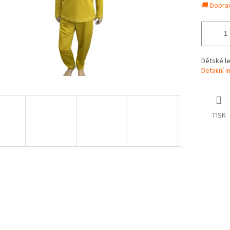
🚚 Dopra
Dětské l
Detailní 
TISK