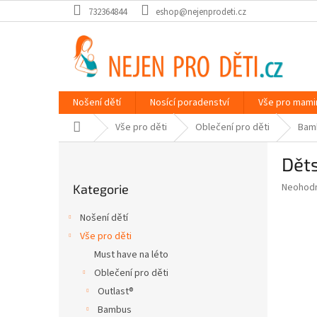
Přejít
732364844
eshop@nejenprodeti.cz
na
obsah
Nošení dětí
Nosící poradenství
Vše pro mami
Domů
Vše pro děti
Oblečení pro děti
Bam
P
Dět
o
Přeskočit
s
Průměr
Neohod
Kategorie
kategorie
t
hodnoce
r
produkt
Nošení dětí
a
je
Vše pro děti
0,0
n
z
Must have na léto
n
5
í
Oblečení pro děti
hvězdič
p
Outlast®
a
Bambus