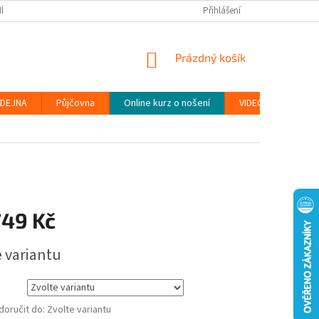
ÍNKY
PODMÍNKY OCHRANY OSOBNÍCH ÚDAJŮ (GDPR)
Přihlášení
MOJE OBJEDN
NÁKUPNÍ
Prázdný košík
KOŠÍK
DEJNA
Půjčovna
Online kurz o nošení
VIDEONÁVODY
749 Kč
e variantu
oručit do:
Zvolte variantu