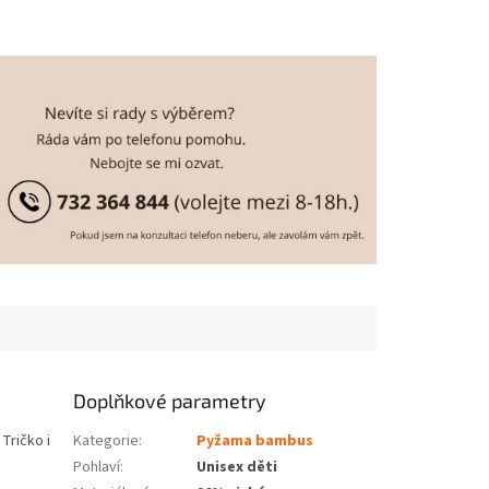
Doplňkové parametry
Tričko i
Kategorie
:
Pyžama bambus
Pohlaví
:
Unisex děti