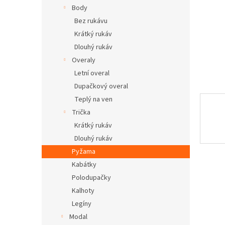
n
Body
e
Bez rukávu
l
Krátký rukáv
Dlouhý rukáv
Overaly
Letní overal
Dupačkový overal
Teplý na ven
Trička
Krátký rukáv
Dlouhý rukáv
Pyžama
Kabátky
Polodupačky
Kalhoty
Legíny
Modal