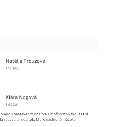
Natálie Prouzová
Hodnocení obchodu je 5 z 5 hvězdiček.
17.7.2026
Klára Nogová
Hodnocení obchodu je 5 z 5 hvězdiček.
5.6.2026
 pomoc s nastavením nosítka a možnost vyzkoušet si
okračovacích nosítek, které následně můžete