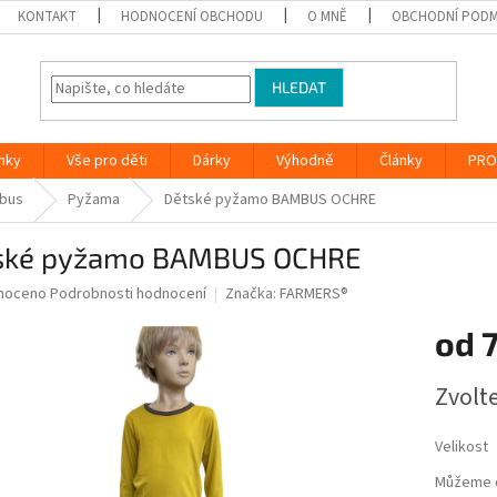
KONTAKT
HODNOCENÍ OBCHODU
O MNĚ
OBCHODNÍ PODM
HLEDAT
nky
Vše pro děti
Dárky
Výhodně
Články
PRO
bus
Pyžama
Dětské pyžamo BAMBUS OCHRE
ské pyžamo BAMBUS OCHRE
né
noceno
Podrobnosti hodnocení
Značka:
FARMERS®
ní
od
u
Měrná
Zvolt
cena:
ek.
Velikost
Můžeme d