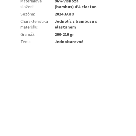
Materiálové
96% viskóza
složení
:
(bambus) 4% elastan
Sezóna
:
2024 JARO
Charakteristika
Jednolíc z bambusu s
materiálu
:
elastanem
Gramáž
:
200-210 gr
Téma
:
Jednobarevné