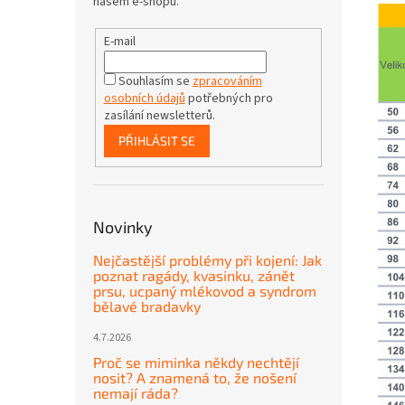
našem e-shopu.
E-mail
Souhlasím se
zpracováním
osobních údajů
potřebných pro
zasílání newsletterů.
PŘIHLÁSIT SE
Novinky
Nejčastější problémy při kojení: Jak
poznat ragády, kvasinku, zánět
prsu, ucpaný mlékovod a syndrom
bělavé bradavky
4.7.2026
Proč se miminka někdy nechtějí
nosit? A znamená to, že nošení
nemají ráda?