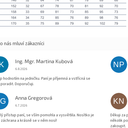
Ing. Mgr. Martina Kubová
IK
NP
Hodnocení obchodu je 5 z 5 hvězdiček.
6.8.2026
p hodnotím na jedničku. Paní je příjemná a vstřícná se
 poradit. Doporučuji.
Anna Gregorová
AG
KN
Hodnocení obchodu je 5 z 5 hvězdiček.
6.7.2026
lý přístup paní, se vším pomohla a vysvětlila. Nosítko je
Děkuji za
 záchrana a krásně se v něm nosí!
několik p
zakoupit.