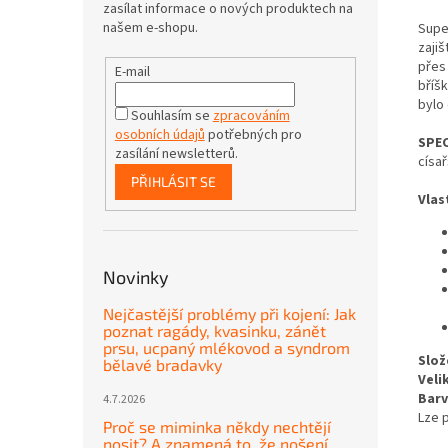
zasílat informace o nových produktech na
našem e-shopu.
Supe
zaji
přes
E-mail
bříšk
bylo
Souhlasím se
zpracováním
osobních údajů
potřebných pro
SPEC
zasílání newsletterů.
císa
PŘIHLÁSIT SE
Vlas
Novinky
Nejčastější problémy při kojení: Jak
poznat ragády, kvasinku, zánět
prsu, ucpaný mlékovod a syndrom
Slož
bělavé bradavky
Veli
Barv
4.7.2026
Lze 
Proč se miminka někdy nechtějí
nosit? A znamená to, že nošení