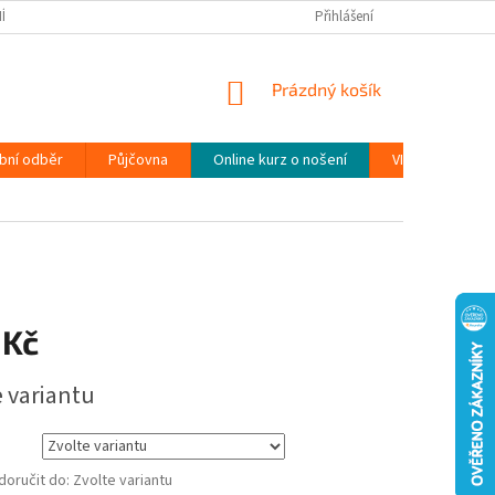
ÍNKY
PODMÍNKY OCHRANY OSOBNÍCH ÚDAJŮ (GDPR)
Přihlášení
MOJE OBJEDN
NÁKUPNÍ
Prázdný košík
KOŠÍK
bní odběr
Půjčovna
Online kurz o nošení
VIDEONÁVODY
 Kč
e variantu
oručit do:
Zvolte variantu