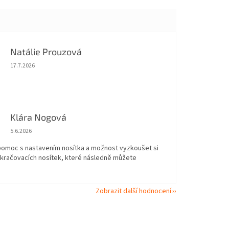
Natálie Prouzová
Hodnocení obchodu je 5 z 5 hvězdiček.
17.7.2026
Klára Nogová
Hodnocení obchodu je 5 z 5 hvězdiček.
5.6.2026
 pomoc s nastavením nosítka a možnost vyzkoušet si
okračovacích nosítek, které následně můžete
Zobrazit další hodnocení