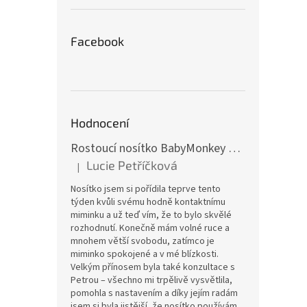
Facebook
Hodnocení
Rostoucí nosítko BabyMonkey Original Essential - khaki zelené
Lucie Petříčková
|
Hodnocení produktu je 5 z 5 hvězdiček.
Nosítko jsem si pořídila teprve tento
týden kvůli svému hodně kontaktnímu
miminku a už teď vím, že to bylo skvělé
rozhodnutí. Konečně mám volné ruce a
mnohem větší svobodu, zatímco je
miminko spokojené a v mé blízkosti.
Velkým přínosem byla také konzultace s
Petrou – všechno mi trpělivě vysvětlila,
pomohla s nastavením a díky jejím radám
jsem si byla jistější, že nosítko používám