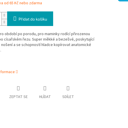
va od 65 Kč nebo zdarma
Přidat do košíku
ro období po porodu, pro maminky rodící přirozenou
po císařském řezu. Super měkké a bezešvé, poskytující
 nošení a se schopností hladce kopírovat anatomické
.
informace
ZEPTAT SE
HLÍDAT
SDÍLET