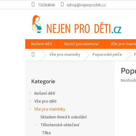
Přejít
732364844
eshop@nejenprodeti.cz
na
obsah
Nošení dětí
Nosící poradenství
Vše pro mami
Domů
Vše pro maminky
Poporodní péče
P
Popo
o
Přeskočit
s
Průměr
Neohod
Kategorie
kategorie
t
hodnoce
r
produkt
Nošení dětí
a
je
Vše pro děti
0,0
n
z
Vše pro maminky
n
5
í
Skladem ihned k odeslání
hvězdič
p
Těhotenské oblečení
a
Tílka