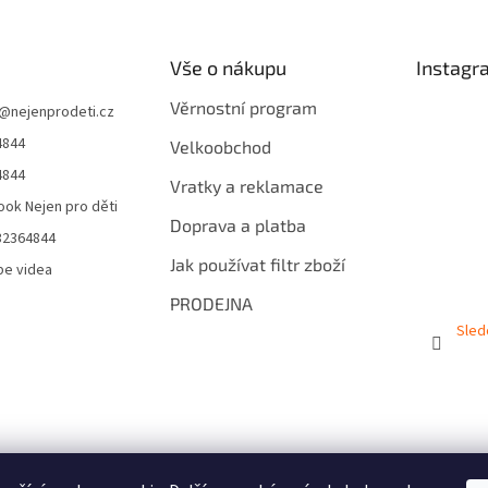
Vše o nákupu
Instagr
Věrnostní program
@
nejenprodeti.cz
4844
Velkoobchod
4844
Vratky a reklamace
ok Nejen pro děti
Doprava a platba
32364844
Jak používat filtr zboží
be videa
PRODEJNA
Sled