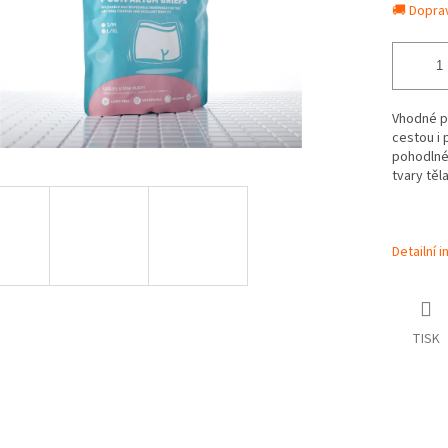
🚚 Dopra
Vhodné p
cestou i 
pohodlné
tvary těla
Detailní 
TISK