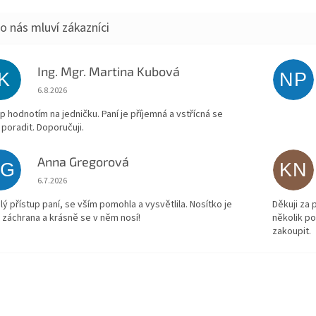
Ing. Mgr. Martina Kubová
IK
NP
Hodnocení obchodu je 5 z 5 hvězdiček.
6.8.2026
p hodnotím na jedničku. Paní je příjemná a vstřícná se
 poradit. Doporučuji.
Anna Gregorová
AG
KN
Hodnocení obchodu je 5 z 5 hvězdiček.
6.7.2026
lý přístup paní, se vším pomohla a vysvětlila. Nosítko je
Děkuji za
 záchrana a krásně se v něm nosí!
několik p
zakoupit.