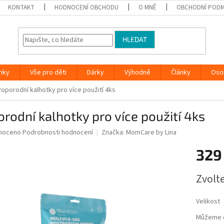
KONTAKT
HODNOCENÍ OBCHODU
O MNĚ
OBCHODNÍ PODM
HLEDAT
nky
Vše pro děti
Dárky
Výhodně
Články
Oso
Poporodní kalhotky pro více použití 4ks
rodní kalhotky pro více použití 4ks
né
noceno
Podrobnosti hodnocení
Značka:
MomCare by Lina
ní
329
u
Měrná
Zvolt
cena:
ek.
Velikost
Můžeme d