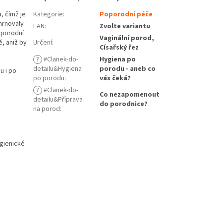
, čímž je
Kategorie
:
Poporodní péče
hrnovaly
EAN
:
Zvolte variantu
oporodní
Vaginální porod,
ě, aniž by
Určení
:
Císařský řez
?
#Clanek-do-
Hygiena po
detailu&Hygiena
porodu - aneb co
u i po
po porodu
:
vás čeká?
?
#Clanek-do-
Co nezapomenout
detailu&Příprava
do porodnice?
na porod
:
gienické