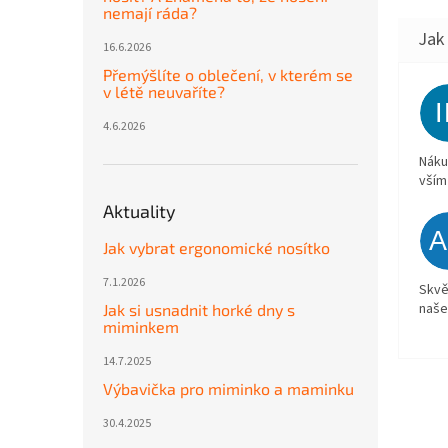
nemají ráda?
16.6.2026
Přemýšlíte o oblečení, v kterém se
v létě neuvaříte?
4.6.2026
Náku
vším
Aktuality
Jak vybrat ergonomické nosítko
7.1.2026
Skvě
naše
Jak si usnadnit horké dny s
miminkem
14.7.2025
Výbavička pro miminko a maminku
30.4.2025