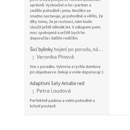
správně. Vyzkoušel si ho i partner a
sedělo pohodlně i jemu. Nosítko se
snadno nastavuje, je pohodlné a věřím, že
díky tomu, že je rostoucí, nám bude
sloužit ještě několik let. S nákupem jsem
moc spokojená a určitě bych ho
doporučila i dalším rodičům.
Šicí bylinky
hojení po porodu, nástřih a jizvy
Veronika Pínová
|
Hodnocení produktu je 5 z 5 hvězdiček.
Vse v poradku. Vyborna a rychla domluva
pri objednavce. Dekuji a vrele doporucuji :)
Adaptivní šaty Amalie red
Petra Loudová
|
Hodnocení produktu je 5 z 5 hvězdiček.
Perfektně padnou a velmi pohodlné a
lichotí postavě
Z
á