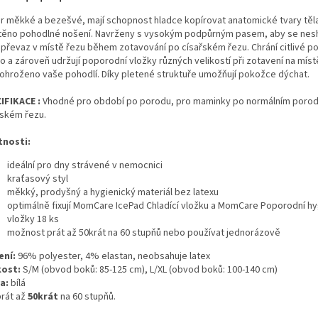
r měkké a bezešvé, mají schopnost hladce kopírovat anatomické tvary těla
štěno pohodlné nošení. Navrženy s vysokým podpůrným pasem, aby se nes
 převaz v místě řezu během zotavování po císařském řezu. Chrání citlivé p
o a zároveň udržují poporodní vložky různých velikostí při zotavení na míst
 ohroženo vaše pohodlí. Díky pletené struktuře umožňují pokožce dýchat.
IFIKACE :
Vhodné pro období po porodu, pro maminky po normálním porod
řském řezu.
tnosti:
ideální pro dny strávené v nemocnici
kraťasový styl
měkký, prodyšný a hygienický materiál bez latexu
optimálně fixují MomCare IcePad Chladící vložku a MomCare Poporodní hy
vložky 18 ks
možnost prát až 50krát na 60 stupňů nebo používat jednorázově
ení:
96% polyester, 4% elastan, neobsahuje latex
kost:
S/M (obvod boků: 85-125 cm), L/XL (obvod boků: 100-140 cm)
a:
bílá
prát až
50krát
na 60 stupňů.