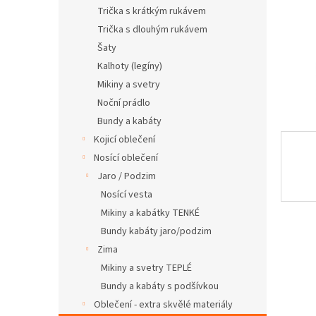
n
Trička s krátkým rukávem
e
Trička s dlouhým rukávem
l
Šaty
Kalhoty (legíny)
Mikiny a svetry
Noční prádlo
Bundy a kabáty
Kojicí oblečení
Nosící oblečení
Jaro / Podzim
Nosící vesta
Mikiny a kabátky TENKÉ
Bundy kabáty jaro/podzim
Zima
Mikiny a svetry TEPLÉ
Bundy a kabáty s podšívkou
Oblečení - extra skvělé materiály