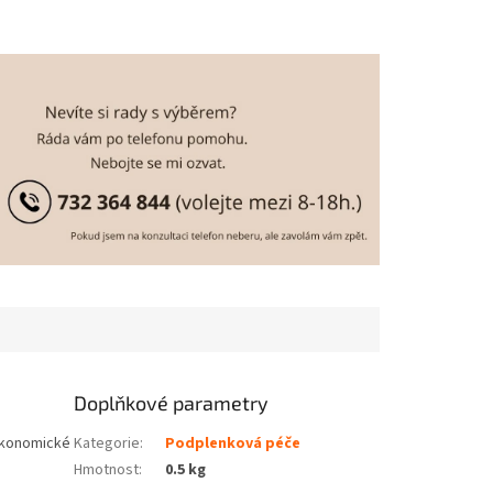
Doplňkové parametry
 ekonomické
Kategorie
:
Podplenková péče
Hmotnost
:
0.5 kg