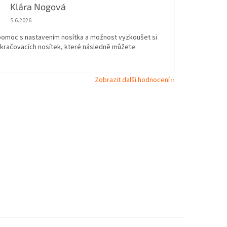
Klára Nogová
Hodnocení obchodu je 5 z 5 hvězdiček.
5.6.2026
 pomoc s nastavením nosítka a možnost vyzkoušet si
okračovacích nosítek, které následně můžete
Zobrazit další hodnocení