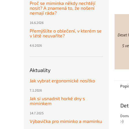
Proč se miminka někdy nechtějí
nosit? A znamená to, že nošení
nemají ráda?
16.6.2026
Přemýšlíte o oblečení, v kterém se
v létě neuvaříte?
4.6.2026
Aktuality
Jak vybrat ergonomické nosítko
Popi
7.1.2026
Jak si usnadnit horké dny s
miminkem
Det
14.7.2025
Doma
Výbavička pro miminko a maminku
:-)