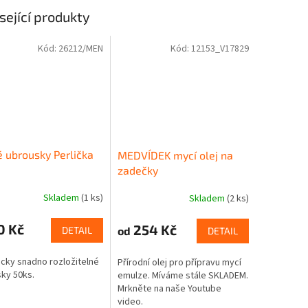
sející produkty
Kód:
26212/MEN
Kód:
12153_V17829
 ubrousky Perlička
MEDVÍDEK mycí olej na
zadečky
Skladem
(1 ks)
Skladem
(2 ks)
Průměrné
hodnocení
produktu
0 Kč
254 Kč
od
DETAIL
DETAIL
je
5,0
icky snadno rozložitelné
Přírodní olej pro přípravu mycí
z
ky 50ks.
emulze. Míváme stále SKLADEM.
5
Mrkněte na naše Youtube
hvězdiček.
video.