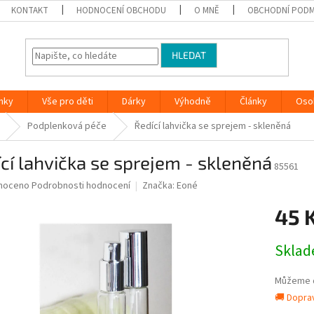
KONTAKT
HODNOCENÍ OBCHODU
O MNĚ
OBCHODNÍ PODM
HLEDAT
nky
Vše pro děti
Dárky
Výhodně
Články
Oso
Podplenková péče
Ředící lahvička se sprejem - skleněná
cí lahvička se sprejem - skleněná
85561
né
noceno
Podrobnosti hodnocení
Značka:
Eoné
ní
45 
u
Měrná
Skla
cena:
ek.
Můžeme d
🚚 Dopra