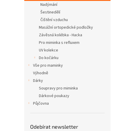
n
Nadýmání
e
Šestinedělí
l
Čištění vzduchu
Masážní ortopedické podložky
Závěsná kolébka - Hacka
Pro miminka s refluxem
UV kolekce
Do kočárku
Vše pro maminky
Výhodně
Dárky
Soupravy pro miminka
Dárkové poukazy
Půjčovna
Odebírat newsletter