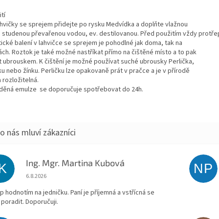
tí
ahvičky se sprejem přidejte po rysku Medvídka a doplňte vlažnou
 studenou převařenou vodou, ev. destilovanou. Před použitím vždy protře
tické balení v lahvičce se sprejem je pohodlné jak doma, tak na
ách. Roztok je také možné nastříkat přímo na čištěné místo a to pak
ít ubrouskem. K čištění je možné používat suché ubrousky Perlička,
ku nebo žínku. Perličku lze opakovaně prát v pračce a je v přírodě
 rozložitelná.
děná emulze se doporučuje spotřebovat do 24h.
Ing. Mgr. Martina Kubová
IK
NP
Hodnocení obchodu je 5 z 5 hvězdiček.
6.8.2026
p hodnotím na jedničku. Paní je příjemná a vstřícná se
 poradit. Doporučuji.