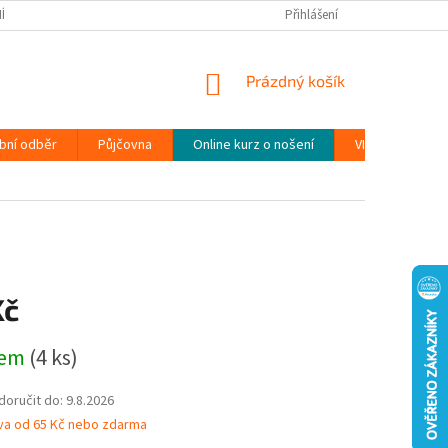
ÍNKY
PODMÍNKY OCHRANY OSOBNÍCH ÚDAJŮ (GDPR)
Přihlášení
MOJE OBJEDN
NÁKUPNÍ
Prázdný košík
KOŠÍK
bní odběr
Půjčovna
Online kurz o nošení
VIDEONÁVODY
Kč
dem
(4 ks)
oručit do:
9.8.2026
va od 65 Kč nebo zdarma