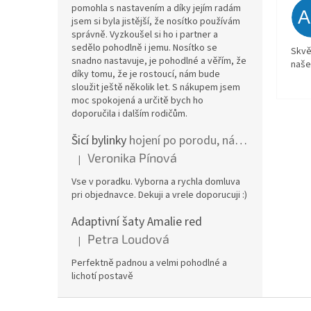
pomohla s nastavením a díky jejím radám
jsem si byla jistější, že nosítko používám
správně. Vyzkoušel si ho i partner a
sedělo pohodlně i jemu. Nosítko se
Skvě
snadno nastavuje, je pohodlné a věřím, že
naše
díky tomu, že je rostoucí, nám bude
sloužit ještě několik let. S nákupem jsem
moc spokojená a určitě bych ho
doporučila i dalším rodičům.
Šicí bylinky
hojení po porodu, nástřih a jizvy
Veronika Pínová
|
Hodnocení produktu je 5 z 5 hvězdiček.
Vse v poradku. Vyborna a rychla domluva
pri objednavce. Dekuji a vrele doporucuji :)
Adaptivní šaty Amalie red
Petra Loudová
|
Hodnocení produktu je 5 z 5 hvězdiček.
Perfektně padnou a velmi pohodlné a
lichotí postavě
Z