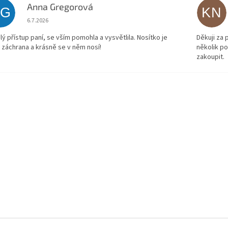
Anna Gregorová
AG
KN
Hodnocení obchodu je 5 z 5 hvězdiček.
6.7.2026
lý přístup paní, se vším pomohla a vysvětlila. Nosítko je
Děkuji za
 záchrana a krásně se v něm nosí!
několik p
zakoupit.