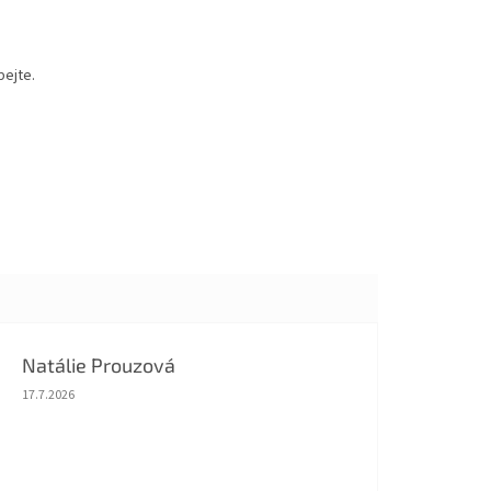
pejte.
Natálie Prouzová
Hodnocení obchodu je 5 z 5 hvězdiček.
17.7.2026