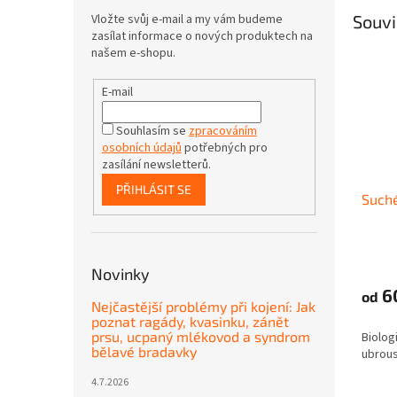
Vložte svůj e-mail a my vám budeme
Souvi
zasílat informace o nových produktech na
našem e-shopu.
E-mail
Souhlasím se
zpracováním
osobních údajů
potřebných pro
zasílání newsletterů.
PŘIHLÁSIT SE
Suché
Novinky
6
od
Nejčastější problémy při kojení: Jak
poznat ragády, kvasinku, zánět
prsu, ucpaný mlékovod a syndrom
Biolog
bělavé bradavky
ubrous
4.7.2026