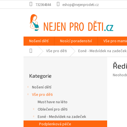
Přejít
732364844
eshop@nejenprodeti.cz
na
obsah
Nošení dětí
Nosící poradenství
Vše pro mami
Domů
Vše pro děti
Eoné - Medvídek na zadeček
P
Ředí
o
Přeskočit
s
Průměr
Neohod
Kategorie
kategorie
t
hodnoce
r
produkt
Nošení dětí
a
je
Vše pro děti
0,0
n
z
Must have na léto
n
5
í
Oblečení pro děti
hvězdič
p
Eoné - Medvídek na zadeček
a
Podplenková péče