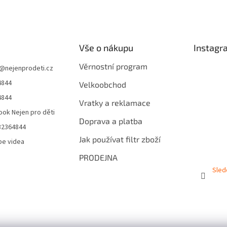
Vše o nákupu
Instagr
Věrnostní program
@
nejenprodeti.cz
4844
Velkoobchod
4844
Vratky a reklamace
ok Nejen pro děti
Doprava a platba
32364844
Jak používat filtr zboží
be videa
PRODEJNA
Sled