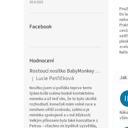
30.4.2025
Použi
Do l
nebo
Prak
Facebook
cest
setř
plen
zcela
Naře
Hodnocení
Rostoucí nosítko BabyMonkey Original Essential - khaki zelené
Lucie Petříčková
|
Hodnocení produktu je 5 z 5 hvězdiček.
Nosítko jsem si pořídila teprve tento
týden kvůli svému hodně kontaktnímu
miminku a už teď vím, že to bylo skvělé
rozhodnutí. Konečně mám volné ruce a
mnohem větší svobodu, zatímco je
Náku
miminko spokojené a v mé blízkosti.
vším
Velkým přínosem byla také konzultace s
Petrou – všechno mi trpělivě vysvětlila,