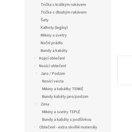
n
Trička s krátkým rukávem
e
Trička s dlouhým rukávem
l
Šaty
Kalhoty (legíny)
Mikiny a svetry
Noční prádlo
Bundy a kabáty
Kojicí oblečení
Nosící oblečení
Jaro / Podzim
Nosící vesta
Mikiny a kabátky TENKÉ
Bundy kabáty jaro/podzim
Zima
Mikiny a svetry TEPLÉ
Bundy a kabáty s podšívkou
Oblečení - extra skvělé materiály