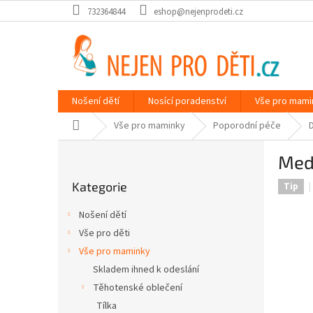
Přejít
732364844
eshop@nejenprodeti.cz
na
obsah
Nošení dětí
Nosící poradenství
Vše pro mami
Domů
Vše pro maminky
Poporodní péče
P
Med
o
Přeskočit
s
Kategorie
kategorie
Tip
t
r
Nošení dětí
a
Vše pro děti
n
Vše pro maminky
n
í
Skladem ihned k odeslání
p
Těhotenské oblečení
a
Tílka