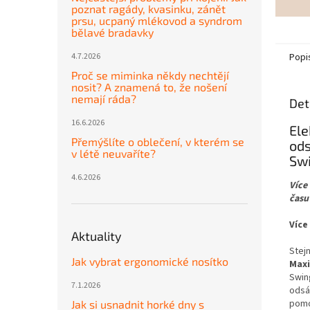
poznat ragády, kvasinku, zánět
prsu, ucpaný mlékovod a syndrom
bělavé bradavky
Popi
4.7.2026
Proč se miminka někdy nechtějí
nosit? A znamená to, že nošení
nemají ráda?
Det
16.6.2026
Ele
Přemýšlíte o oblečení, v kterém se
od
v létě neuvaříte?
Sw
4.6.2026
Více
času
Více
Aktuality
Stej
Jak vybrat ergonomické nosítko
Maxi
Swin
7.1.2026
odsá
pomo
Jak si usnadnit horké dny s