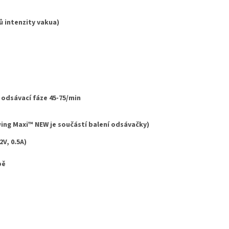
ů intenzity vakua)
 odsávací fáze 45-75/min
wing Maxi™ NEW je součástí balení odsávačky)
2V, 0.5A)
bě