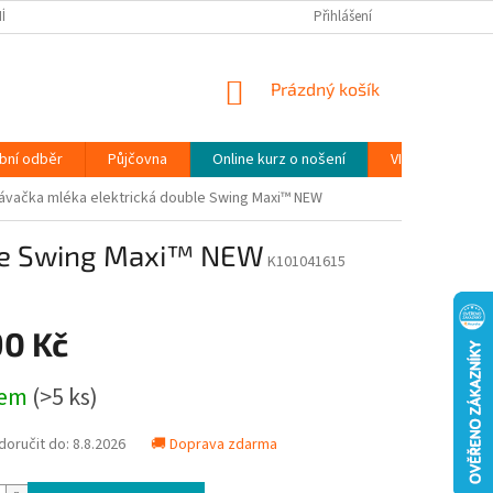
ÍNKY
PODMÍNKY OCHRANY OSOBNÍCH ÚDAJŮ (GDPR)
Přihlášení
MOJE OBJEDN
NÁKUPNÍ
Prázdný košík
KOŠÍK
bní odběr
Půjčovna
Online kurz o nošení
VIDEONÁVODY
vačka mléka elektrická double Swing Maxi™ NEW
ble Swing Maxi™ NEW
K101041615
90 Kč
dem
(>5 ks)
oručit do:
8.8.2026
🚚 Doprava zdarma