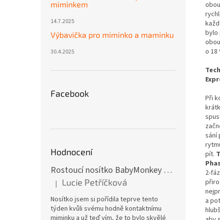
miminkem
obou
rychl
14.7.2025
každ
bylo
Výbavička pro miminko a maminku
obou
o 18
30.4.2025
Tech
Expr
Facebook
Při k
krát
spus
začn
sání
rytm
Hodnocení
pít.
T
Phas
Rostoucí nosítko BabyMonkey Original Essential - khaki zelené
2-fá
Lucie Petříčková
přiro
|
Hodnocení produktu je 5 z 5 hvězdiček.
nejp
Nosítko jsem si pořídila teprve tento
a po
týden kvůli svému hodně kontaktnímu
hlub
miminku a už teď vím, že to bylo skvělé
aby s