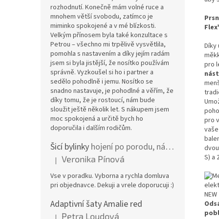
rozhodnutí. Konečně mám volné ruce a
mnohem větší svobodu, zatímco je
Prsn
miminko spokojené a v mé blízkosti.
Flex
Velkým přínosem byla také konzultace s
Petrou – všechno mi trpělivě vysvětlila,
Díky 
pomohla s nastavením a díky jejím radám
měkk
jsem si byla jistější, že nosítko používám
pro l
správně. Vyzkoušel si ho i partner a
nást
sedělo pohodlně i jemu. Nosítko se
menš
snadno nastavuje, je pohodlné a věřím, že
tradi
díky tomu, že je rostoucí, nám bude
Umož
sloužit ještě několik let. S nákupem jsem
poho
moc spokojená a určitě bych ho
pro 
doporučila i dalším rodičům.
vaše 
bale
Šicí bylinky
hojení po porodu, nástřih a jizvy
dvou
S) a 
Veronika Pínová
|
Hodnocení produktu je 5 z 5 hvězdiček.
Vse v poradku. Vyborna a rychla domluva
pri objednavce. Dekuji a vrele doporucuji :)
Adaptivní šaty Amalie red
Odsá
pobl
Petra Loudová
|