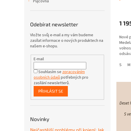
Půjčovna
1 19
Odebírat newsletter
Vložte svůj e-mail a my vám budeme
Nové p
zasílat informace o nových produktech na
Medela
našem e-shopu.
volnos
odsáva
E-mail
jakýko
(odsáv
S
M
bez...
Souhlasím se
zpracováním
osobních údajů
potřebných pro
zasílání newsletterů.
PŘIHLÁSIT SE
Novinky
Nejčastější problémy při kojení: Jak