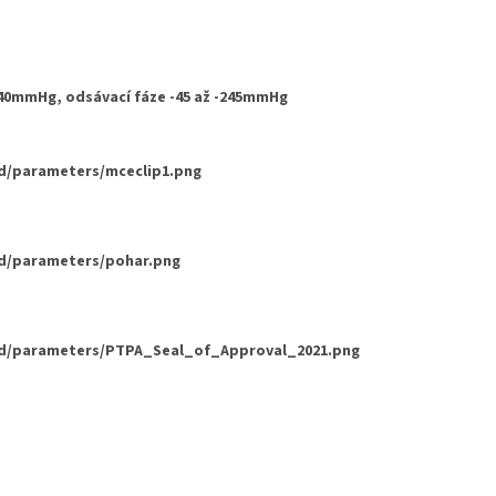
-140mmHg, odsávací fáze -45 až -245mmHg
d/parameters/mceclip1.png
d/parameters/pohar.png
d/parameters/PTPA_Seal_of_Approval_2021.png