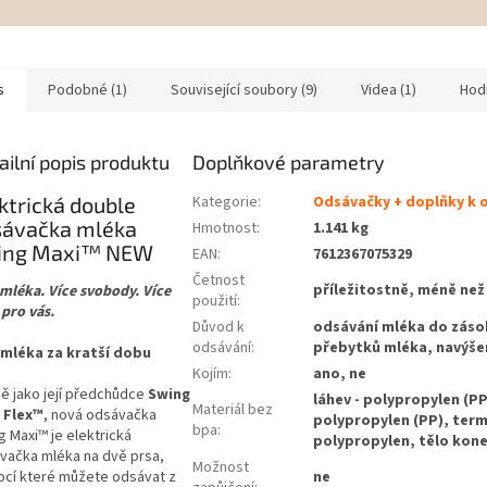
s
Podobné (1)
Související soubory (9)
Videa (1)
Hod
ailní popis produktu
Doplňkové parametry
ktrická double
Kategorie
:
Odsávačky + doplňky k 
sávačka mléka
Hmotnost
:
1.141 kg
ing Maxi™ NEW
EAN
:
7612367075329
Četnost
příležitostně, méně než 
 mléka. Více svobody. Více
použití
:
 pro vás.
Důvod k
odsávání mléka do záso
odsávání
:
přebytků mléka, navýše
 mléka za kratší dobu
Kojím
:
ano, ne
ně jako její předchůdce
Swing
láhev - polypropylen (PP
Materiál bez
 Flex™
, nová odsávačka
polypropylen (PP), term
bpa
:
g Maxi™ je elektrická
polypropylen, tělo kone
vačka mléka na dvě prsa,
Možnost
ne
cí které můžete odsávat z