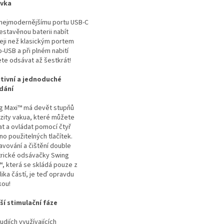
uvka
 nejmodernějšímu portu USB-C
estavěnou baterii nabít
leji než klasickým portem
-USB a při plném nabití
te odsávat až šestkrát!
itivní a jednoduché
dání
g Maxi™ má devět stupňů
nzity vakua, které můžete
at a ovládat pomocí čtyř
no použitelných tlačítek.
avování a čištění double
trické odsávačky Swing
™, která se skládá pouze z
ika částí, je teď opravdu
kou!
ší stimulační fáze
udiích využívajících