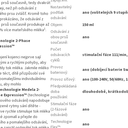
zapůjčení
:
 prsů současně, tedy dvakrát
Nastavitelný
eji, než při odsávání z
podtlak
ano (volitelných 9 stupň
ého prsu zvlášť. Kromě toho
odsávání
:
 prokázáno, že odsávání z
 prsů současně produkuje až
Objem
:
150 ml
1
 % více mateřského mléka
.
Odsávání z
obou prsů
ano
nologie 2-Phase
současně
:
ession™
Počet
odsávacích
stimulační fáze 111/min,
ojení kojenci nejprve sají
cyklů
:
kými a rychlými pohyby, aby
Provoz
tily tok mléka. Jakmile mléko
ano (dobíjecí baterie S
bateriový
:
e téct, dítě přizpůsobí své
 pomalejšímu individuálnímu
Provoz síťový
:
ano (100-240V, 50/60Hz, 1
u, aby mohlo
Předpokládaná
echnologie Medela 2-
doba
dlouhodobě, krátkodo
e Expression™
(technologie
používání
:
zového odsávání) napodobuje
Stimulační fáze
zené rytmy sání dítěte -
(2-fázové
ano
rve rychle stimuluje tok mléka
odsávání)
:
té zpomalí a přejde do
Technologie
šího a pomalejšího odsávání,
ano
Flex™
:
e zajistil optimální tok mléka.