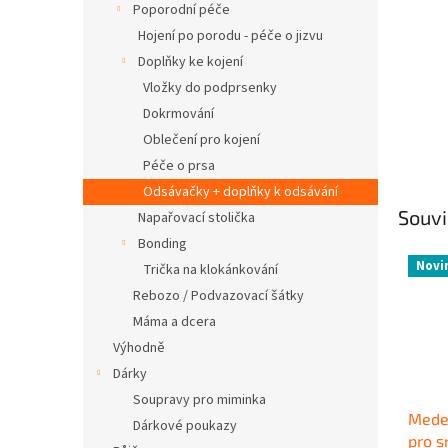
Poporodní péče
Hojení po porodu - péče o jizvu
Doplňky ke kojení
Vložky do podprsenky
Dokrmování
Oblečení pro kojení
Péče o prsa
Odsávačky + doplňky k odsávání
Souvi
Napařovací stolička
Bonding
Novi
Trička na klokánkování
Rebozo / Podvazovací šátky
Máma a dcera
Výhodně
Dárky
Soupravy pro miminka
Mede
Dárkové poukazy
pro s