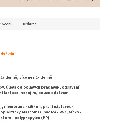
nocení
Diskuze
odsávání
5x denně, více než 5x denně
by, úleva od bolavých bradavek, odsávání
ní laktace, nekojím, pouze odsávám
), membrána - silikon, prsní nástavec -
oplastický elastomer, hadice - PVC, víčko -
ktoru - polypropylen (PP)