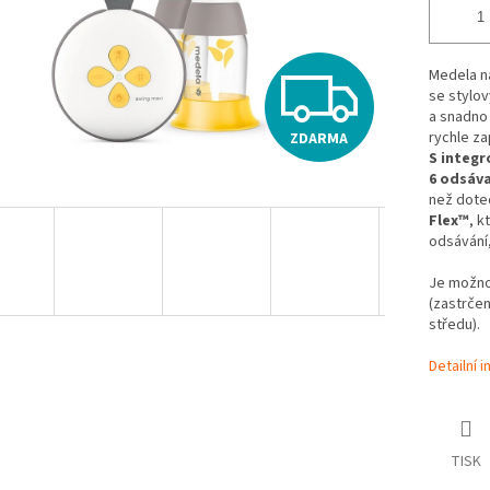
Z
Medela n
se stylo
a snadno 
rychle zap
ZDARMA
D
S integr
6 odsáva
než doteď
Flex™
, k
A
odsávání,
Je možno
R
(zastrče
středu).
Detailní 
M
A
TISK