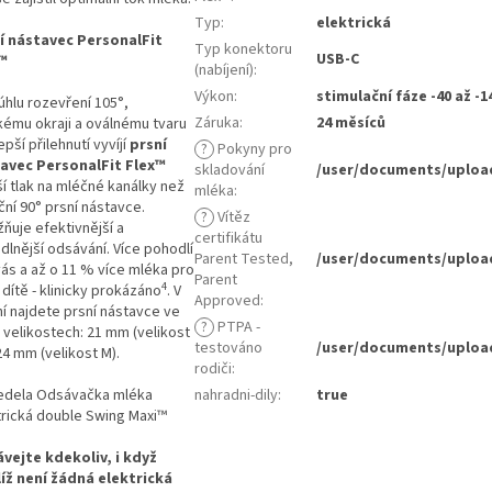
Typ
:
elektrická
í nástavec PersonalFit
Typ konektoru
USB-C
™
(nabíjení)
:
Výkon
:
stimulační fáze -40 až 
úhlu rozevření 105°,
Záruka
:
24 měsíců
ému okraji a oválnému tvaru
epší přilehnutí vyvíjí
prsní
?
Pokyny pro
avec PersonalFit Flex™
skladování
/user/documents/uploa
í tlak na mléčné kanálky než
mléka
:
ční 90° prsní nástavce.
?
Vítěz
ňuje efektivnější a
certifikátu
dlnější odsávání. Více pohodlí
Parent Tested,
/user/documents/uploa
vás a až o 11 % více mléka pro
Parent
4
dítě - klinicky prokázáno
. V
Approved
:
ní najdete prsní nástavce ve
?
PTPA -
 velikostech: 21 mm (velikost
testováno
/user/documents/uploa
24 mm (velikost M).
rodiči
:
nahradni-dily
:
true
vejte kdekoliv, i když
íž není žádná elektrická