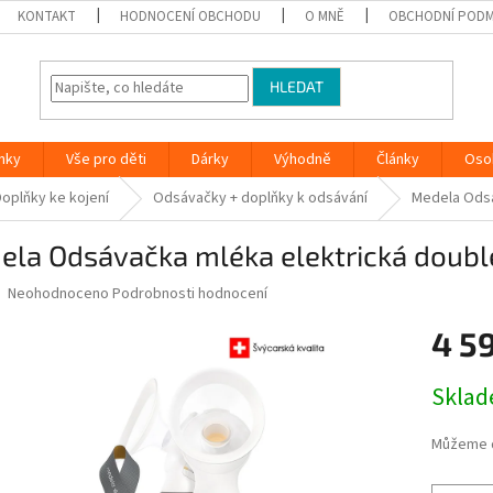
KONTAKT
HODNOCENÍ OBCHODU
O MNĚ
OBCHODNÍ PODM
HLEDAT
nky
Vše pro děti
Dárky
Výhodně
Články
Oso
Doplňky ke kojení
Odsávačky + doplňky k odsávání
Medela Odsá
ela Odsávačka mléka elektrická dou
Průměrné
Neohodnoceno
Podrobnosti hodnocení
hodnocení
produktu
4 5
je
0,0
Měrná
Skla
z
cena:
5
hvězdiček.
Můžeme d