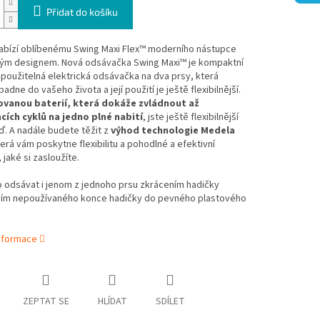
Přidat do košíku
abízí oblíbenému Swing Maxi Flex™ moderního nástupce
vým designem. Nová odsávačka Swing Maxi™ je kompaktní
použitelná elektrická odsávačka na dva prsy, která
adne do vašeho života a její použití je ještě flexibilnější.
ovanou baterií, která dokáže zvládnout až
cích cyklů na jedno plné nabití
, jste ještě flexibilnější
. A nadále budete těžit z
výhod technologie Medela
terá vám poskytne flexibilitu a pohodlné a efektivní
 jaké si zasloužíte.
 odsávat i jenom z jednoho prsu zkrácením hadičky
ním nepoužívaného konce hadičky do pevného plastového
informace
ZEPTAT SE
HLÍDAT
SDÍLET