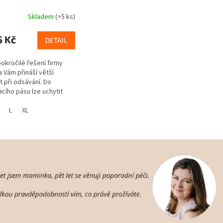
Skladem
(>5 ks)
5 Kč
DETAIL
okročilé řešení firmy
 Vám přináší větší
t při odsávání. Do
cího pásu lze uchytit
liv tradiční odsávací set*
ačku) Medela. Odsávání
L
XL