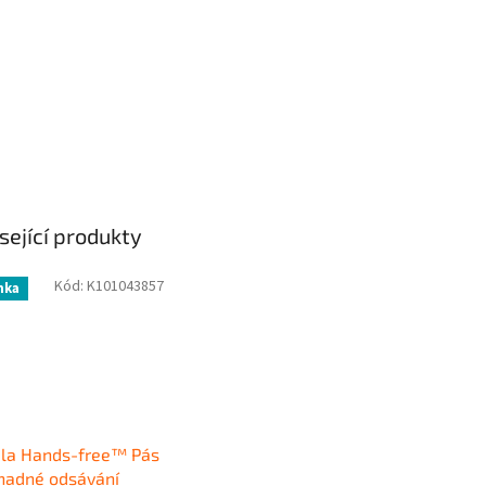
sející produkty
Kód:
K101043857
nka
la Hands-free™ Pás
nadné odsávání