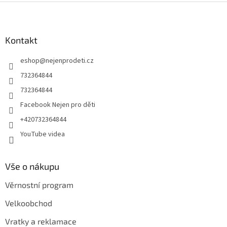
Z
á
p
a
Kontakt
t
eshop
@
nejenprodeti.cz
í
732364844
732364844
Facebook Nejen pro děti
+420732364844
YouTube videa
Vše o nákupu
Věrnostní program
Velkoobchod
Vratky a reklamace