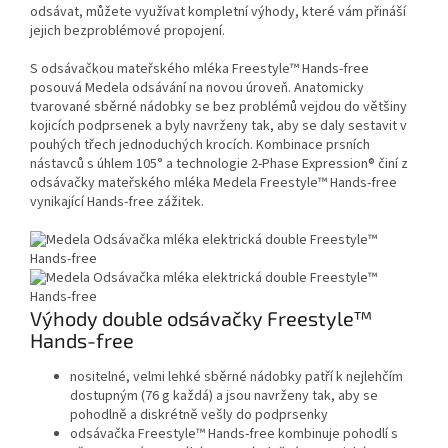
odsávat, můžete využívat kompletní výhody, které vám přináší
jejich bezproblémové propojení.
S odsávačkou mateřského mléka Freestyle™ Hands-free
posouvá Medela odsávání na novou úroveň. Anatomicky
tvarované sběrné nádobky se bez problémů vejdou do většiny
kojicích podprsenek a byly navrženy tak, aby se daly sestavit v
pouhých třech jednoduchých krocích. Kombinace prsních
nástavců s úhlem 105° a technologie 2-Phase Expression® činí z
odsávačky mateřského mléka Medela Freestyle™ Hands-free
vynikající Hands-free zážitek.
Výhody double odsávačky Freestyle™
Hands-free
nositelné, velmi lehké sběrné nádobky patří k nejlehčím
dostupným (76 g každá) a jsou navrženy tak, aby se
pohodlně a diskrétně vešly do podprsenky
odsávačka Freestyle™ Hands-free kombinuje pohodlí s