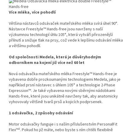
Více mléka, více pohodlí
Většina nástavců odsávaček mateřského mléka svírá úhel 90°.
Nástavce Freestyle™ Hands-free jsou navrženy s naší
výzkumnou technologií úhlu 105°, která vytváří přirozenější
přilnutí a snižuje tlak na prsy, což vede k lepšímu odsávání mléka
a většímu pohodlí.
Od společnosti Medela, která je důvěryhodným
odborníkem na kojení již více než 60 let
Nová odsávačka mateřského mléka Freestyle™ Hands-free je
vybavena dobře prozkoumanými technologiemi Medela, jako je
například prsní nástavec s úhlem 105° a technologie 2-Phase
Expression™. Je také vybavena novými sběrnými nádobkami
Hands-free, které jsou unikátně navrženy tak, aby anatomicky
vyhovovaly většině tvarů prsů a kojicích podprsenek.
1 odsávačka, 2 způsoby odsávání
Motor odsávačky funguje i s naším příslušenstvím PersonalFit
Flex™². Pokud ho již máte, nebo byste s ním chtěli flexibilně