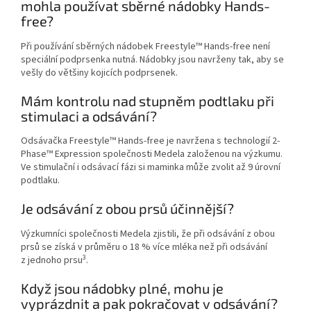
mohla používat sběrné nádobky Hands-
free?
Při používání sběrných nádobek Freestyle™ Hands-free není
speciální podprsenka nutná. Nádobky jsou navrženy tak, aby se
vešly do většiny kojicích podprsenek.
Mám kontrolu nad stupněm podtlaku při
stimulaci a odsávání?
Odsávačka Freestyle™ Hands-free je navržena s technologií 2-
Phase™ Expression společnosti Medela založenou na výzkumu.
Ve stimulační i odsávací fázi si maminka může zvolit až 9 úrovní
podtlaku.
Je odsávání z obou prsů účinnější?
Výzkumníci společnosti Medela zjistili, že při odsávání z obou
prsů se získá v průměru o 18 % více mléka než při odsávání
3
z jednoho prsu
.
Když jsou nádobky plné, mohu je
vyprázdnit a pak pokračovat v odsávání?