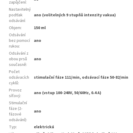
zapůjčení
:
Nastavitelný
podtlak
ano (volitelných 9 stupňů intenzity vakua)
odsávání
:
Objem
:
150 ml
Odsávání
bez pomocí
ano
rukou
:
Odsávání z
obou prsů
ano
současně
:
Počet
odsávacích
stimulační fáze 111/min, odsávací fáze 50-82/min
cyklů
:
Provoz
ano (vstup 100-240V, 50/60Hz, 0.4 A)
síťový
:
Stimulační
fáze (2-
ano
fázové
odsávání)
:
Typ
:
elektrická