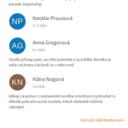
poradit. Doporučuji.
Natálie Prouzová
NP
Hodnocení obchodu je 5 z 5 hvězdiček.
17.7.2026
Anna Gregorová
AG
Hodnocení obchodu je 5 z 5 hvězdiček.
6.7.2026
Skvělý přístup paní, se vším pomohla a vysvětlila. Nosítko je
naše záchrana a krásně se v něm nosí!
Klára Nogová
KN
Hodnocení obchodu je 5 z 5 hvězdiček.
5.6.2026
Děkuji za pomoc s nastavením nosítka a možnost vyzkoušet si
několik pokračovacích nosítek, které následně můžete
zakoupit.
Zobrazit další hodnocení