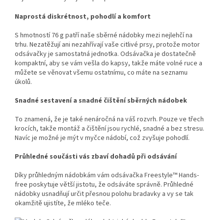
Naprostá diskrétnost, pohodlí a komfort
S hmotností 76 g patří naše sběrné nádobky mezi nejlehčí na
trhu. Nezatěžují ani nezahřívají vaše citlivé prsy, protože motor
odsávačky je samostatná jednotka. Odsávačka je dostatečně
kompaktní, aby se vám vešla do kapsy, takže máte volné ruce a
můžete se věnovat všemu ostatnímu, co máte na seznamu
úkolů.
Snadné sestavení a snadné čištění sběrných nádobek
To znamená, že je také nenáročná na váš rozvrh. Pouze ve třech
krocích, takže montáž a čištění jsou rychlé, snadné a bez stresu.
Navíc je možné je mýt v myčce nádobí, což zvyšuje pohodlí.
Průhledné součásti vás zbaví dohadů při odsávání
Díky průhledným nádobkám vám odsávačka Freestyle™ Hands-
free poskytuje větší jistotu, že odsáváte správně. Průhledné
nádobky usnadňují určit přesnou polohu bradavky a vy se tak
okamžitě ujistíte, že mléko teče.