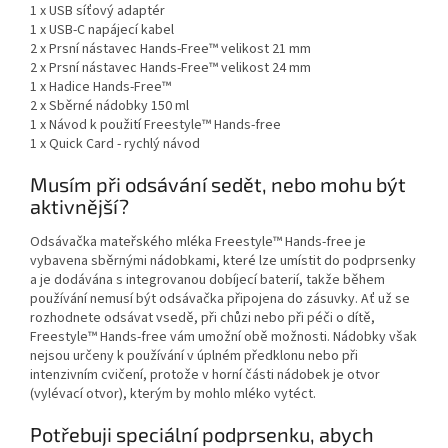
1 x USB síťový adaptér
1 x USB-C napájecí kabel
2 x Prsní nástavec Hands-Free™ velikost 21 mm
2 x Prsní nástavec Hands-Free™ velikost 24 mm
1 x Hadice Hands-Free™
2 x Sběrné nádobky 150 ml
1 x Návod k použití Freestyle™ Hands-free
1 x Quick Card - rychlý návod
Musím při odsávání sedět, nebo mohu být
aktivnější?
Odsávačka mateřského mléka Freestyle™ Hands-free je
vybavena sběrnými nádobkami, které lze umístit do podprsenky
a je dodávána s integrovanou dobíjecí baterií, takže během
používání nemusí být odsávačka připojena do zásuvky. Ať už se
rozhodnete odsávat vsedě, při chůzi nebo při péči o dítě,
Freestyle™ Hands-free vám umožní obě možnosti. Nádobky však
nejsou určeny k používání v úplném předklonu nebo při
intenzivním cvičení, protože v horní části nádobek je otvor
(vylévací otvor), kterým by mohlo mléko vytéct.
Potřebuji speciální podprsenku, abych