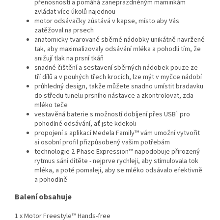
přenosností a pomáhá zaneprázdněným maminkám
zvládat více úkolů najednou
motor odsávačky zůstává v kapse, místo aby Vás
zatěžoval na prsech
anatomicky tvarované sběrné nádobky unikátně navržené
tak, aby maximalizovaly odsávání mléka a pohodlí tím, že
snižují tlak na prsní tkáň
snadné čištění a sestavení sběrných nádobek pouze ze
tří dílů a v pouhých třech krocích, lze mýt v myčce nádobí
průhledný design, takže můžete snadno umístit bradavku
do středu tunelu prsního nástavce a zkontrolovat, zda
mléko teče
vestavěná baterie s možností dobíjení přes USB¹ pro
pohodlné odsávání, ať jste kdekoli
propojení s aplikací Medela Family™ vám umožní vytvořit
si osobní profil přizpůsobený vašim potřebám
technologie 2-Phase Expression™ napodobuje přirozený
rytmus sání dítěte - nejprve rychleji, aby stimulovala tok
mléka, a poté pomaleji, aby se mléko odsávalo efektivně
a pohodlně
Balení obsahuje
1 x Motor Freestyle™ Hands-free