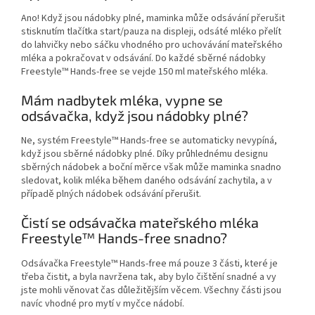
Ano! Když jsou nádobky plné, maminka může odsávání přerušit
stisknutím tlačítka start/pauza na displeji, odsáté mléko přelít
do lahvičky nebo sáčku vhodného pro uchovávání mateřského
mléka a pokračovat v odsávání. Do každé sběrné nádobky
Freestyle™ Hands-free se vejde 150 ml mateřského mléka.
Mám nadbytek mléka, vypne se
odsávačka, když jsou nádobky plné?
Ne, systém Freestyle™ Hands-free se automaticky nevypíná,
když jsou sběrné nádobky plné. Díky průhlednému designu
sběrných nádobek a boční měrce však může maminka snadno
sledovat, kolik mléka během daného odsávání zachytila, a v
případě plných nádobek odsávání přerušit.
Čistí se odsávačka mateřského mléka
Freestyle™ Hands-free snadno?
Odsávačka Freestyle™ Hands-free má pouze 3 části, které je
třeba čistit, a byla navržena tak, aby bylo čištění snadné a vy
jste mohli věnovat čas důležitějším věcem. Všechny části jsou
navíc vhodné pro mytí v myčce nádobí.