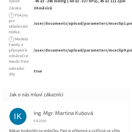
Výkon
:
-45 až -245 mmHg (-60 až -327 hPa), 45 až 111 cpm
Záruka
:
24 měsíců
?
Pokyny
pro
/user/documents/upload/parameters/mceclip1.p
skladování
mléka
:
?
Medela
Family a
připojení k
/user/documents/upload/parameters/mceclip0.p
odsávačce
Hands-free
:
nahradni-
true
dily
:
Ing. Mgr. Martina Kubová
IK
Hodnocení obchodu je 5 z 5 hvězdiček.
6.8.2026
Nákup hodnotím na jedničku. Paní je příjemná a vstřícná se vším