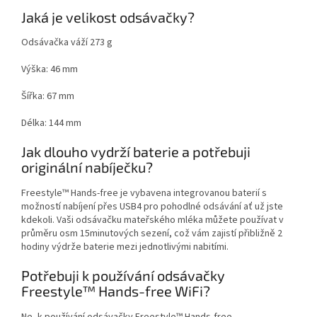
Jaká je velikost odsávačky?
Odsávačka váží 273 g
Výška: 46 mm
Šířka: 67 mm
Délka: 144 mm
Jak dlouho vydrží baterie a potřebuji
originální nabíječku?
Freestyle™ Hands-free je vybavena integrovanou baterií s
možností nabíjení přes USB4 pro pohodlné odsávání ať už jste
kdekoli. Vaši odsávačku mateřského mléka můžete používat v
průměru osm 15minutových sezení, což vám zajistí přibližně 2
hodiny výdrže baterie mezi jednotlivými nabitími.
Potřebuji k používání odsávačky
Freestyle™ Hands-free WiFi?
Ne, k používání odsávačky Freestyle™ Hands-free