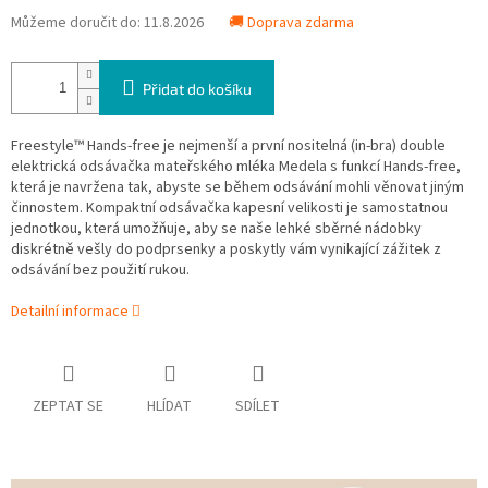
Můžeme doručit do:
11.8.2026
🚚 Doprava zdarma
Přidat do košíku
Freestyle™ Hands-free je nejmenší a první nositelná (in-bra) double
elektrická odsávačka mateřského mléka Medela s funkcí Hands-free,
která je navržena tak, abyste se během odsávání mohli věnovat jiným
činnostem. Kompaktní odsávačka kapesní velikosti je samostatnou
jednotkou, která umožňuje, aby se naše lehké sběrné nádobky
diskrétně vešly do podprsenky a poskytly vám vynikající zážitek z
odsávání bez použití rukou.
Detailní informace
ZEPTAT SE
HLÍDAT
SDÍLET