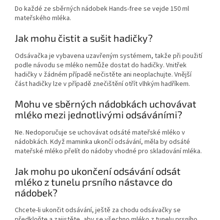
Do každé ze sběrných nádobek Hands-free se vejde 150 ml
mateřského mléka.
Jak mohu čistit a sušit hadičky?
Odsávačka je vybavena uzavřeným systémem, takže při použití
podle návodu se mléko nemůže dostat do hadičky. Vnitřek
hadičky v žádném případě nečistěte ani neoplachujte. Vnější
část hadičky lze v případě znečištění otřít vlhkým hadříkem.
Mohu ve sběrných nádobkách uchovávat
mléko mezi jednotlivými odsáváními?
Ne. Nedoporučuje se uchovávat odsáté mateřské mléko v
nádobkách. Když maminka ukončí odsávání, měla by odsáté
mateřské mléko přelít do nádoby vhodné pro skladování mléka.
Jak mohu po ukončení odsávání odsát
mléko z tunelu prsního nástavce do
nádobek?
Chcete-li ukončit odsávání, ještě za chodu odsávačky se
předkloňte a zajistěte, aby se všechno mléko z tunelu prsního