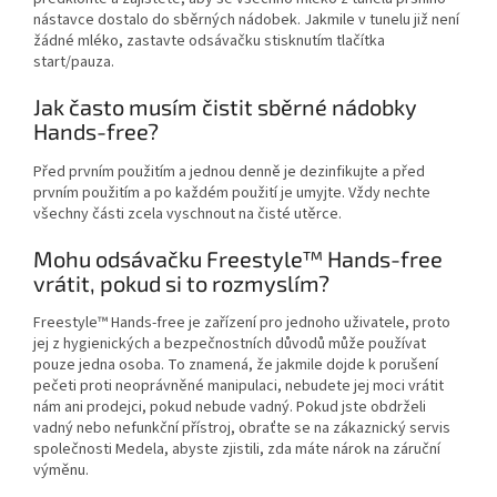
nástavce dostalo do sběrných nádobek. Jakmile v tunelu již není
žádné mléko, zastavte odsávačku stisknutím tlačítka
start/pauza.
Jak často musím čistit sběrné nádobky
Hands-free?
Před prvním použitím a jednou denně je dezinfikujte a před
prvním použitím a po každém použití je umyjte. Vždy nechte
všechny části zcela vyschnout na čisté utěrce.
Mohu odsávačku Freestyle™ Hands-free
vrátit, pokud si to rozmyslím?
Freestyle™ Hands-free je zařízení pro jednoho uživatele, proto
jej z hygienických a bezpečnostních důvodů může používat
pouze jedna osoba. To znamená, že jakmile dojde k porušení
pečeti proti neoprávněné manipulaci, nebudete jej moci vrátit
nám ani prodejci, pokud nebude vadný. Pokud jste obdrželi
vadný nebo nefunkční přístroj, obraťte se na zákaznický servis
společnosti Medela, abyste zjistili, zda máte nárok na záruční
výměnu.