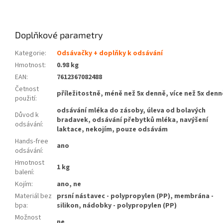
Doplňkové parametry
Kategorie
:
Odsávačky + doplňky k odsávání
Hmotnost
:
0.98 kg
EAN
:
7612367082488
Četnost
příležitostně, méně než 5x denně, více než 5x denn
použití
:
odsávání mléka do zásoby, úleva od bolavých
Důvod k
bradavek, odsávání přebytků mléka, navýšení
odsávání
:
laktace, nekojím, pouze odsávám
Hands-free
ano
odsávání
:
Hmotnost
1 kg
balení
:
Kojím
:
ano, ne
Materiál bez
prsní nástavec - polypropylen (PP), membrána -
bpa
:
silikon, nádobky - polypropylen (PP)
Možnost
ne