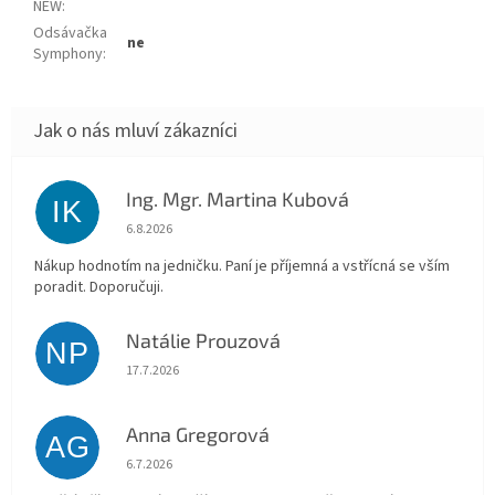
NEW
:
Odsávačka
ne
Symphony
:
Ing. Mgr. Martina Kubová
IK
Hodnocení obchodu je 5 z 5 hvězdiček.
6.8.2026
Nákup hodnotím na jedničku. Paní je příjemná a vstřícná se vším
poradit. Doporučuji.
Natálie Prouzová
NP
Hodnocení obchodu je 5 z 5 hvězdiček.
17.7.2026
Anna Gregorová
AG
Hodnocení obchodu je 5 z 5 hvězdiček.
6.7.2026