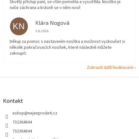
Skvělý přístup paní, se vším pomohla a vysvětlila. Nosítko je
naše záchrana a krásně se v něm nosí!
Klára Nogová
KN
Hodnocení obchodu je 5 z 5 hvězdiček.
5.6.2026
Děkuji za pomoc s nastavením nosítka a možnost vyzkoušet si
několik pokračovacích nosítek, které následně můžete
zakoupit.
Zobrazit další hodnocení
Z
á
p
a
Kontakt
t
eshop
@
nejenprodeti.cz
í
732364844
732364844