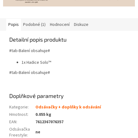
Popis
Podobné (1)
Hodnocení
Diskuze
Detailní popis produktu
#tab-Balení obsahuje#
1x Hadice Solo™
#tab-Balení obsahuje#
Doplňkové parametry
Kategorie
:
Odsávačky + doplňky k odsávání
Hmotnost
:
0.055 kg
EAN
:
7612367076357
Odsávačka
ne
Freestyle
: