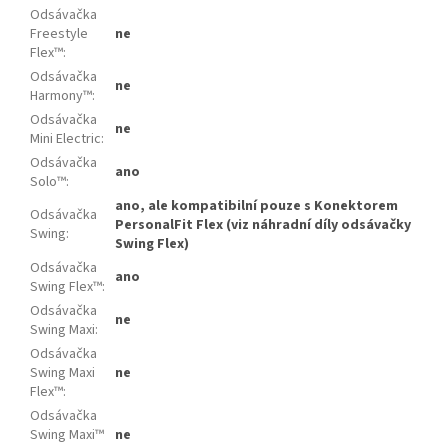
Odsávačka
Freestyle
ne
Flex™
:
Odsávačka
ne
Harmony™
:
Odsávačka
ne
Mini Electric
:
Odsávačka
ano
Solo™
:
ano, ale kompatibilní pouze s Konektorem
Odsávačka
PersonalFit Flex (viz náhradní díly odsávačky
Swing
:
Swing Flex)
Odsávačka
ano
Swing Flex™
:
Odsávačka
ne
Swing Maxi
:
Odsávačka
Swing Maxi
ne
Flex™
:
Odsávačka
Swing Maxi™
ne