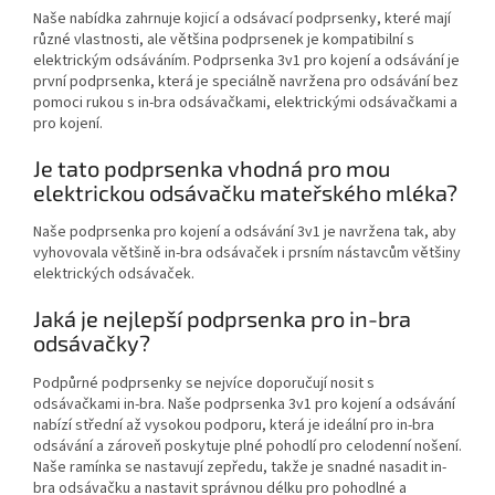
Naše nabídka zahrnuje kojicí a odsávací podprsenky, které mají
různé vlastnosti, ale většina podprsenek je kompatibilní s
elektrickým odsáváním. Podprsenka 3v1 pro kojení a odsávání je
první podprsenka, která je speciálně navržena pro odsávání bez
pomoci rukou s in-bra odsávačkami, elektrickými odsávačkami a
pro kojení.
Je tato podprsenka vhodná pro mou
elektrickou odsávačku mateřského mléka?
Naše podprsenka pro kojení a odsávání 3v1 je navržena tak, aby
vyhovovala většině in-bra odsávaček i prsním nástavcům většiny
elektrických odsávaček.
Jaká je nejlepší podprsenka pro in-bra
odsávačky?
Podpůrné podprsenky se nejvíce doporučují nosit s
odsávačkami in-bra. Naše podprsenka 3v1 pro kojení a odsávání
nabízí střední až vysokou podporu, která je ideální pro in-bra
odsávání a zároveň poskytuje plné pohodlí pro celodenní nošení.
Naše ramínka se nastavují zepředu, takže je snadné nasadit in-
bra odsávačku a nastavit správnou délku pro pohodlné a