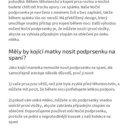
pohodlná. Během těhotenství a kojení prsa rostou a možná
budete chtít mít trochu opory i ve spánku. Naše Noční
podprsenka je navržena s minimem švů a bez zapínání, takže
během spánku Vás nic neruší. Má překřížený design, který
umožňuje snadný přístup pro kojení během noci. Další výhodou
nošení Noční podprsenky je, že můžete nosit i prsní vložky,
abyste se vyhnula případným stopám na oblečení po úniku
mléka.
Měly by kojící matky nosit podprsenku na
spaní?
Jako kojící maminka nemusíte nosit podprsenku na spaní, ale
samozřejmě existuje několik důvodů, proč ji nosit:
1) vaše prsa jsou větší, než jste byla zvyklá před těhotenstvím, a
můžete mít pocit, že během noci potřebujete lehkou podporu.
2) pokud vám uniká mléko, můžete si do podprsenky snadno
umístit prsní vložky, abyste zabránila případným stopám na
oblečení. Doporučujeme používat naši Noční podprsenku,
protože se jedná o nejpohodlnější kousek z naší kolekce na
spaní.