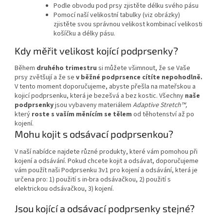
Podle obvodu pod prsy zjistěte délku svého pásu
Pomocí naší velikostní tabulky (viz obrázky)
zjistěte svou správnou velikost kombinací velikosti
košíčku a délky pásu.
Kdy měřit velikost kojící podprsenky?
Během
druhého trimestru
si můžete všimnout, že se Vaše
prsy zvětšují a že se
v běžné podprsence cítíte nepohodlně.
V tento moment doporučujeme, abyste přešla na mateřskou a
kojicí podprsenku, která je bezešvá a bez kostic. Všechny
naše
podprsenky
jsou vybaveny materiálem
Adaptive Stretch™,
který
roste s vaším měnícím se tělem
od těhotenství až po
kojení.
Mohu kojit s odsávací podprsenkou?
V naší nabídce najdete různé produkty, které vám pomohou při
kojení a odsávání. Pokud chcete kojit a odsávat, doporučujeme
vám použít naši Podprsenku 3v1 pro kojení a odsávání, která je
určena pro: 1) použití s in-bra odsávačkou, 2) použití s
elektrickou odsávačkou, 3) kojení.
Jsou kojící a odsávací podprsenky stejné?