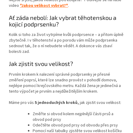
video
"Jakou velikost vybrat?"
.
Ať záda nebolí: Jak vybrat těhotenskou a
kojicí podprsenku?
Kolik si toho za život vytrpíme kvůli podprsence – a přitom úplně
zbytečně. I v těhotenství a po porodu vám může podprsenka
sednout tak, že o ní nebudete vědět. A dokonce vás zbaví
bolesti zad.
Jak zjistit svou velikost?
Prvním krokem k nalezení správné podprsenky je přesné
změření poprsí, které lze snadno provést v pohodlí domova,
nejlépe pomocí krejčovského metru. Každá žena je jedinečná a
tento výpočet je prvním a nejdůležitějším krokem.
Máme pro vás
5 jednoduchých kroků,
jak zjistit svou velikost:
Změřte si obvod kolem nejplnější části prsů a
obvod pod prsy
Odečtěte obvod pod prsy od obvodu přes prsy
Pomocí naší tabulky zjistěte svou velikost košíčku