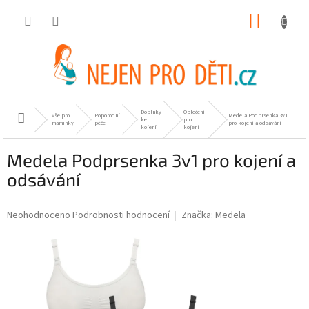
Přejít
NÁKUP
na
obsah
KOŠÍK
Doplňky
Oblečení
Vše pro
Poporodní
Medela Podprsenka 3v1
Domů
ke
pro
maminky
péče
pro kojení a odsávání
kojení
kojení
Medela Podprsenka 3v1 pro kojení a
odsávání
Průměrné
Neohodnoceno
Podrobnosti hodnocení
Značka:
Medela
hodnocení
produktu
je
0,0
z
5
hvězdiček.