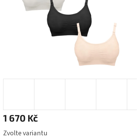
1 670 Kč
Měrná
Zvolte variantu
cena: