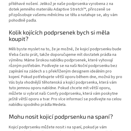
přiléhavé nošení. Jelikož je naše podprsenka vyrobena z na
dotek jemného materiálu Adaptive Stretch™, přirozeně se
přizpůsobuje vašemu měnícímu se tělu a natahuje se, aby vám
pohodlně padla.
Kolik kojících podprsenek bych si měla
koupit?
Měli byste myslet na to, že je možné, že kojicí podprsenku bude
třeba často prát, takže doporučujeme mít dostatek prádla na
výměnu. Máme širokou nabídku podprsenek, které vyhovují
různým potřebám. Podívejte se na naši Noční podprsenku bez
zapínání na zádech a s překříženým designem ideálním pro
kojení. Pokud potřebujete větší oporu během dne, možná by pro
Vás byla vhodnější těhotenská a kojící podprsenka, která vám
tuto jemnou oporu nabídne. Pokud chcete mít větší oporu,
můžete si vybrat naši Comfy podprsenku, která vám poskytne
ještě větší oporu a tvar. Pro více informací se podívejte na celou
nabídku spodního prádla Medela.
Mohu nosit kojicí podprsenku na spaní?
Kojicí podprsenku můžete nosit i na spaní, pokud je vám