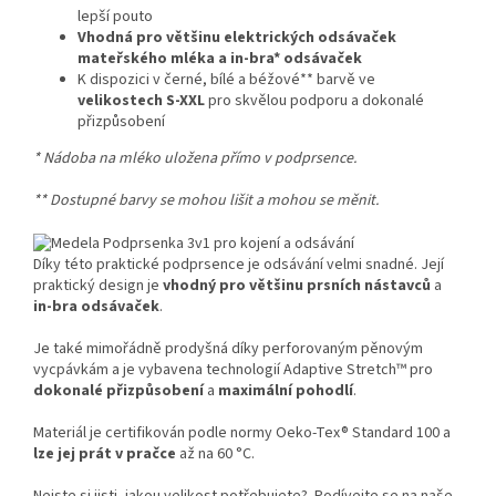
lepší pouto
Vhodná pro většinu elektrických odsávaček
mateřského mléka a in-bra* odsávaček
K dispozici v černé, bílé a béžové** barvě ve
velikostech S-XXL
pro skvělou podporu a dokonalé
přizpůsobení
* Nádoba na mléko uložena přímo v podprsence.
** Dostupné barvy se mohou lišit a mohou se měnit.
Díky této praktické podprsence je odsávání velmi snadné. Její
praktický design je
vhodný pro většinu prsních nástavců
a
in-bra odsávaček
.
Je také mimořádně prodyšná díky perforovaným pěnovým
vycpávkám a je vybavena technologií Adaptive Stretch™ pro
dokonalé přizpůsobení
a
maximální pohodlí
.
Materiál je certifikován podle normy Oeko-Tex® Standard 100 a
lze jej prát v pračce
až na 60 °C.
Nejste si jisti, jakou velikost potřebujete? Podívejte se na naše