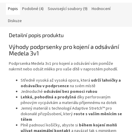
Popis
Podobné (4)
Související soubory (9)
Hodnocení
Diskuze
Detailní popis produktu
Výhody podprsenky pro kojení a odsávání
Medela 3v1
Podprsenka Medela 3v1 pro kojení a odsávání vám pomůže
nakrmit nebo odsát mléko pro vaše dítě v naprostém pohodlí.
Středně vysoká až vysoká opora, která
udrží lahvičky a
odsávačku v podprsence
na svém místě
Jednoduché
odsávání bez pomoci rukou
Lehká, pohodlná a prodyšná
díky perforovaným
pěnovým vycpávkám a materiálu příjemnému na dotek
Jemný materiál s technologií Adaptive Stretch™ pro
dokonalé přizpůsobení, který
roste s vaším měnícím se
tělem
Plně padnoucí košíčky, abyste si
během kojení mohli
užívat maximální kontakt
a navázat tak s miminkem