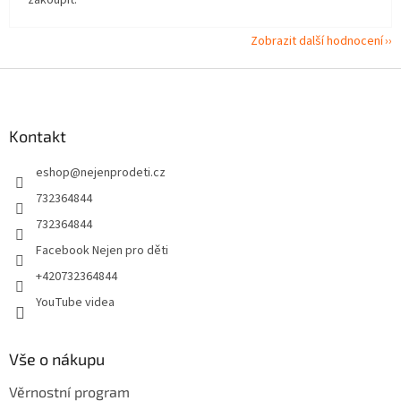
zakoupit.
Zobrazit další hodnocení
Z
á
p
a
Kontakt
t
eshop
@
nejenprodeti.cz
í
732364844
732364844
Facebook Nejen pro děti
+420732364844
YouTube videa
Vše o nákupu
Věrnostní program