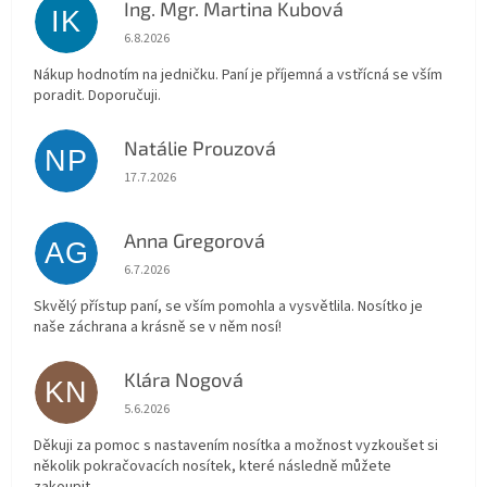
Ing. Mgr. Martina Kubová
IK
Hodnocení obchodu je 5 z 5 hvězdiček.
6.8.2026
Nákup hodnotím na jedničku. Paní je příjemná a vstřícná se vším
poradit. Doporučuji.
Natálie Prouzová
NP
Hodnocení obchodu je 5 z 5 hvězdiček.
17.7.2026
Anna Gregorová
AG
Hodnocení obchodu je 5 z 5 hvězdiček.
6.7.2026
Skvělý přístup paní, se vším pomohla a vysvětlila. Nosítko je
naše záchrana a krásně se v něm nosí!
Klára Nogová
KN
Hodnocení obchodu je 5 z 5 hvězdiček.
5.6.2026
Děkuji za pomoc s nastavením nosítka a možnost vyzkoušet si
několik pokračovacích nosítek, které následně můžete