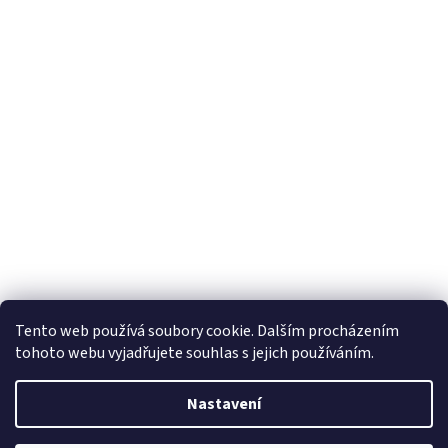
Tento web používá soubory cookie. Dalším procházením
tohoto webu vyjadřujete souhlas s jejich používáním.
Nastavení
Vytvořil Shoptet