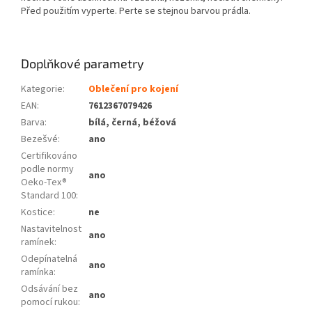
Před použitím vyperte. Perte se stejnou barvou prádla.
Doplňkové parametry
Kategorie
:
Oblečení pro kojení
EAN
:
7612367079426
Barva
:
bílá, černá, béžová
Bezešvé
:
ano
Certifikováno
podle normy
ano
Oeko-Tex®
Standard 100
:
Kostice
:
ne
Nastavitelnost
ano
ramínek
:
Odepínatelná
ano
ramínka
:
Odsávání bez
ano
pomocí rukou
: