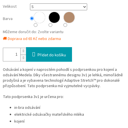
Velikost
Barva
Můžeme doručit do:
Zvolte variantu
🚚 Doprava od 65 Kč nebo zdarma
Přidat do košíku
Odsávání a kojení v naprostém pohodlí s podprsenkou pro kojení a
odsávání Medela. Díky všestrannému designu 3v1 je lehká, mimořádně
prodyšná a je vybavena technologií Adaptive Stretch™ pro dokonalé
přizpůsobení. Tato podprsenka má vyjmutelné vycpávky.
Tato podprsenka 3v1 je určena pro:
in-bra odsávání
elektrické odsávačky mateřského mléka
kojení