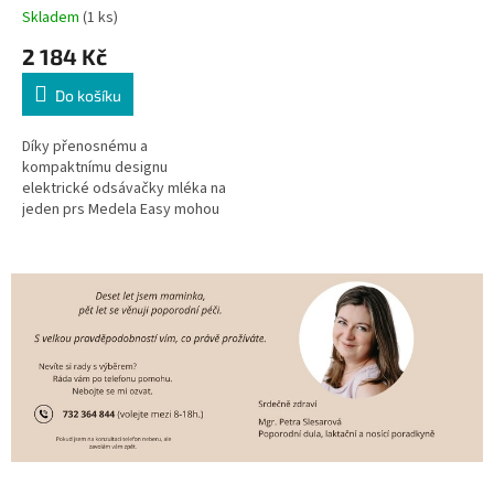
Skladem
(1 ks)
2 184 Kč
Do košíku
Díky přenosnému a
kompaktnímu designu
elektrické odsávačky mléka na
jeden prs Medela Easy mohou
maminky efektivně odsávat
mateřské mléko, kdykoliv se jim
to hodí. Odsávačka má...