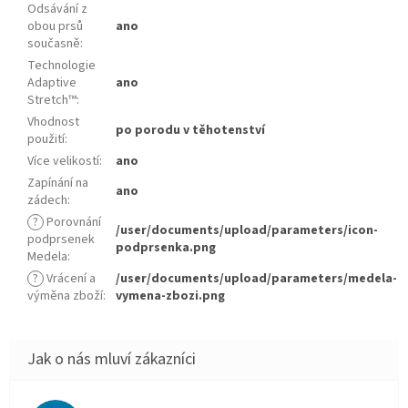
Odsávání z
obou prsů
ano
současně
:
Technologie
Adaptive
ano
Stretch™
:
Vhodnost
po porodu v těhotenství
použití
:
Více velikostí
:
ano
Zapínání na
ano
zádech
:
?
Porovnání
/user/documents/upload/parameters/icon-
podprsenek
podprsenka.png
Medela
:
?
Vrácení a
/user/documents/upload/parameters/medela-
výměna zboží
:
vymena-zbozi.png