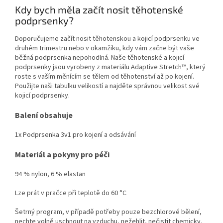
Kdy bych měla začít nosit těhotenské
podprsenky?
Doporučujeme začít nosit těhotenskou a kojicí podprsenku ve
druhém trimestru nebo v okamžiku, kdy vám začne být vaše
běžná podprsenka nepohodlná. Naše těhotenské a kojicí
podprsenky jsou vyrobeny z materiálu Adaptive Stretch™, který
roste s vaším měnícím se tělem od těhotenství až po kojení.
Použijte naši tabulku velikostí a najděte správnou velikost své
kojicí podprsenky.
Balení obsahuje
1x Podprsenka 3v1 pro kojení a odsávání
Materiál a pokyny pro péči
94 % nylon, 6 % elastan
Lze prát v pračce při teplotě do 60 °C
Šetrný program, v případě potřeby pouze bezchlorové bělení,
nechte volně uschnout na vzduchu, nežehlit, nečistit chemicky.