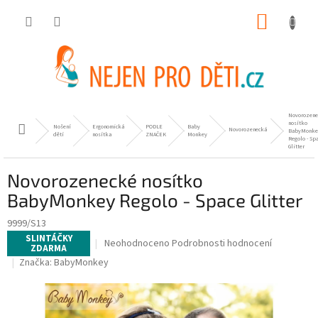
Přejít
NÁKUP
na
obsah
KOŠÍK
Novorozene
nosítko
Nošení
Ergonomická
PODLE
Baby
Domů
Novorozenecká
BabyMonke
dětí
nosítka
ZNAČEK
Monkey
Regolo - Sp
Glitter
Novorozenecké nosítko
BabyMonkey Regolo - Space Glitter
9999/S13
SLINTÁČKY
Průměrné
Neohodnoceno
Podrobnosti hodnocení
ZDARMA
hodnocení
Značka:
BabyMonkey
produktu
je
0,0
z