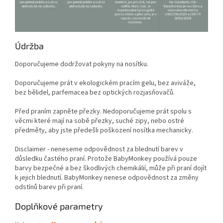
Údržba
Doporučujeme dodržovat pokyny na nosítku.
Doporučujeme prát v ekologickém pracím gelu, bez aviváže,
bez bělidel, parfemacea bez optických rozjasňovačů.
Před praním zapněte přezky. Nedoporučujeme prát spolu s
věcmi které mají na sobě přezky, suché zipy, nebo ostré
předměty, aby jste předešli poškození nosítka mechanicky.
Disclaimer - neneseme odpovědnost za blednutí barev v
důsledku častého praní. Protože BabyMonkey používá pouze
barvy bezpečné a bez škodlivých chemikálií, může při praní dojít
k jejich blednutí. BabyMonkey nenese odpovědnost za změny
odstínů barev při praní.
Doplňkové parametry