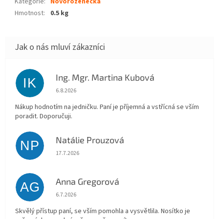
Kategorie
:
Novorozenecká
Hmotnost
:
0.5 kg
Ing. Mgr. Martina Kubová
IK
Hodnocení obchodu je 5 z 5 hvězdiček.
6.8.2026
Nákup hodnotím na jedničku. Paní je příjemná a vstřícná se vším
poradit. Doporučuji.
Natálie Prouzová
NP
Hodnocení obchodu je 5 z 5 hvězdiček.
17.7.2026
Anna Gregorová
AG
Hodnocení obchodu je 5 z 5 hvězdiček.
6.7.2026
Skvělý přístup paní, se vším pomohla a vysvětlila. Nosítko je