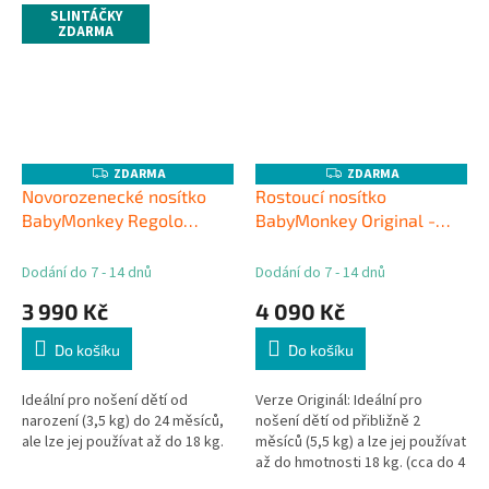
SLINTÁČKY
ZDARMA
ZDARMA
ZDARMA
Z
Z
D
D
Novorozenecké nosítko
Rostoucí nosítko
A
A
BabyMonkey Regolo
BabyMonkey Original -
R
R
M
M
Rainforest - tmavě zelené
Rainforest tmavě zelené
A
A
Dodání do 7 - 14 dnů
Dodání do 7 - 14 dnů
3 990 Kč
4 090 Kč
Do košíku
Do košíku
Ideální pro nošení dětí od
Verze Originál: Ideální pro
narození (3,5 kg) do 24 měsíců,
nošení dětí od přibližně 2
ale lze jej používat až do 18 kg.
měsíců (5,5 kg) a lze jej používat
až do hmotnosti 18 kg. (cca do 4
let)