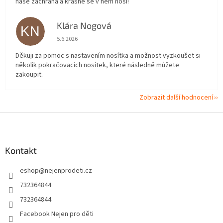
naše záchrana a krásně se v něm nosí!
Klára Nogová
KN
Hodnocení obchodu je 5 z 5 hvězdiček.
5.6.2026
Děkuji za pomoc s nastavením nosítka a možnost vyzkoušet si
několik pokračovacích nosítek, které následně můžete
zakoupit.
Zobrazit další hodnocení
Z
á
p
a
Kontakt
t
eshop
@
nejenprodeti.cz
í
732364844
732364844
Facebook Nejen pro děti