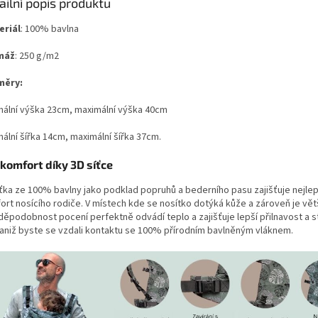
ailní popis produktu
eriál
: 100% bavlna
máž
: 250 g/m2
měry:
mální výška 23cm, maximální výška 40cm
ální šířka 14cm, maximální šířka 37cm.
 komfort díky 3D síťce
íťka ze 100% bavlny jako podklad popruhů a bederního pasu zajišťuje nejle
ort nosícího rodiče. V místech kde se nosítko dotýká kůže a zároveň je vět
ěpodobnost pocení perfektně odvádí teplo a zajišťuje lepší přilnavost a st
 aniž byste se vzdali kontaktu se 100% přírodním bavlněným vláknem.