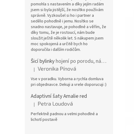
pomohla s nastavením a díky jejím radám
jsem si byla jistější, že nosítko používám
správně. Vyzkoušel si ho i partner a
sedělo pohodlně i jemu. Nosítko se
snadno nastavuje, je pohodlné a věřím, že
díky tomu, že je rostoucí, nám bude
sloužit ještě několik let. S nákupem jsem
moc spokojená a určitě bych ho
doporučila i dalším rodičům.
Šicí bylinky
hojení po porodu, nástřih a jizvy
Veronika Pínová
|
Hodnocení produktu je 5 z 5 hvězdiček.
Vse v poradku. Vyborna a rychla domluva
pri objednavce. Dekuji a vrele doporucuji :)
Adaptivní šaty Amalie red
Petra Loudová
|
Hodnocení produktu je 5 z 5 hvězdiček.
Perfektně padnou a velmi pohodlné a
lichotí postavě