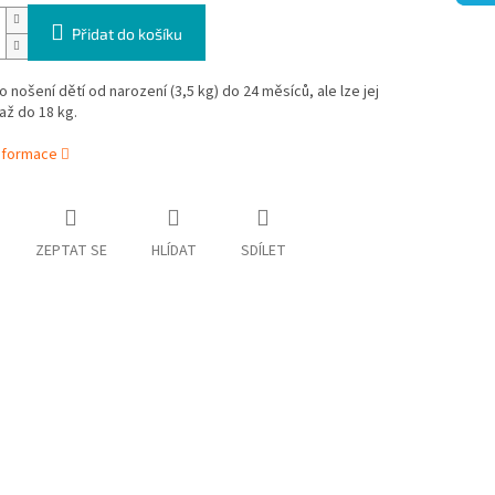
Přidat do košíku
ro nošení dětí od narození (3,5 kg) do 24 měsíců, ale lze jej
až do 18 kg.
informace
ZEPTAT SE
HLÍDAT
SDÍLET