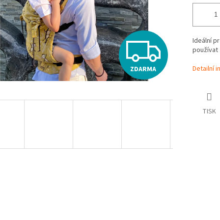
Z
Ideální p
používat 
Detailní 
ZDARMA
D
A
TISK
R
M