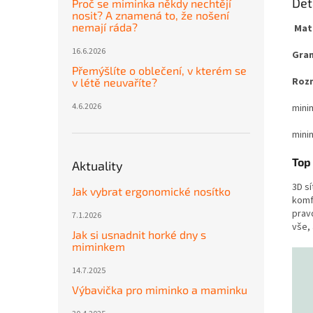
Det
Proč se miminka někdy nechtějí
nosit? A znamená to, že nošení
nemají ráda?
Mat
16.6.2026
Gra
Přemýšlíte o oblečení, v kterém se
Roz
v létě neuvaříte?
4.6.2026
mini
minim
Top
Aktuality
3D s
Jak vybrat ergonomické nosítko
komf
pravd
7.1.2026
vše,
Jak si usnadnit horké dny s
miminkem
14.7.2025
Výbavička pro miminko a maminku