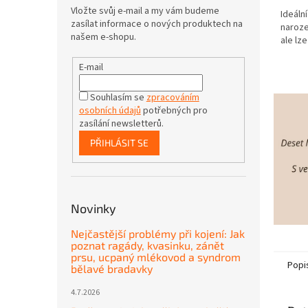
Vložte svůj e-mail a my vám budeme
Ideáln
zasílat informace o nových produktech na
naroze
našem e-shopu.
ale lze
E-mail
Souhlasím se
zpracováním
osobních údajů
potřebných pro
zasílání newsletterů.
PŘIHLÁSIT SE
Novinky
Nejčastější problémy při kojení: Jak
poznat ragády, kvasinku, zánět
prsu, ucpaný mlékovod a syndrom
Popi
bělavé bradavky
4.7.2026