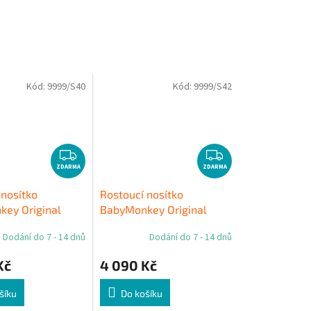
Kód:
9999/S40
Kód:
9999/S42
Z
Z
ZDARMA
D
ZDARMA
D
A
A
 nosítko
Rostoucí nosítko
R
R
ey Original
BabyMonkey Original
M
M
nkey - tmavě
LittleMonkey -světle
A
A
Dodání do 7 - 14 dnů
Dodání do 7 - 14 dnů
hnědá
Kč
4 090 Kč
šíku
Do košíku