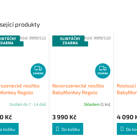
A
sející produkty
Kód:
9999/S22
Kód:
9999/S20
LINTÁČKY
SLINTÁČKY
ZDARMA
ZDARMA
Z
Z
ZDARMA
D
ZDARMA
D
A
A
rozenecké nosítko
Novorozenecké nosítko
Rostoucí
R
R
Monkey Regolo
BabyMonkey Regolo
BabyMonk
M
M
eMonkey - tmavě
LittleMonkey - světle
LittleMo
A
A
Dodání do 7 - 14 dnů
Skladem
(1 ks)
é
hnědá
hnědé
0 Kč
3 990 Kč
4 090 
o košíku
Do košíku
Do ko