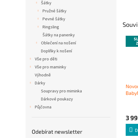
Šátky
Pružné šátky
Pevné šátky
Souvi
Ringsling
Šátky na panenky
S
Oblečení na nošení
Doplňky k nošení
Vše pro děti
Vše pro maminky
Výhodně
Dárky
Novo
Soupravy pro miminka
Baby
Dárkové poukazy
Littl
hněd
Půjčovna
3 99
D
Odebírat newsletter