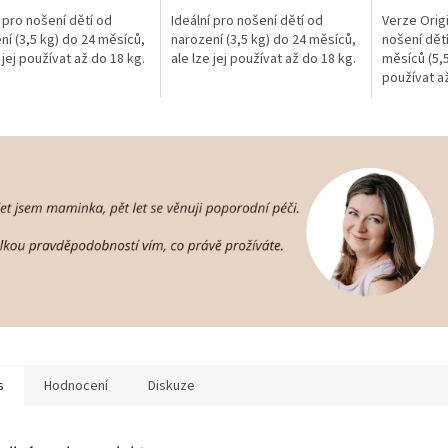
í pro nošení dětí od
Ideální pro nošení dětí od
Verze Origi
ní (3,5 kg) do 24 měsíců,
narození (3,5 kg) do 24 měsíců,
nošení dětí
 jej používat až do 18 kg.
ale lze jej používat až do 18 kg.
měsíců (5,5 
používat a
kg. (cca do 
s
Hodnocení
Diskuze