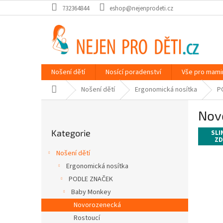
Přejít
732364844
eshop@nejenprodeti.cz
na
obsah
Nošení dětí
Nosící poradenství
Vše pro mami
Domů
Nošení dětí
Ergonomická nosítka
P
P
Nov
o
Přeskočit
s
Kategorie
kategorie
SLI
t
ZD
r
Nošení dětí
a
Ergonomická nosítka
n
PODLE ZNAČEK
n
í
Baby Monkey
p
Novorozenecká
a
Rostoucí