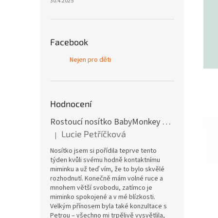
30.4.2025
Facebook
Nejen pro děti
Hodnocení
Rostoucí nosítko BabyMonkey Original Essential - khaki zelené
Lucie Petříčková
|
Hodnocení produktu je 5 z 5 hvězdiček.
Nosítko jsem si pořídila teprve tento
týden kvůli svému hodně kontaktnímu
miminku a už teď vím, že to bylo skvělé
rozhodnutí. Konečně mám volné ruce a
mnohem větší svobodu, zatímco je
miminko spokojené a v mé blízkosti.
Velkým přínosem byla také konzultace s
Petrou – všechno mi trpělivě vysvětlila,