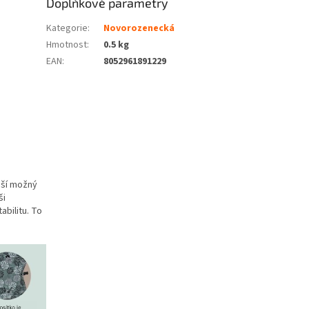
Doplňkové parametry
Kategorie
:
Novorozenecká
Hmotnost
:
0.5 kg
EAN
:
8052961891229
pší možný
ši
abilitu. To