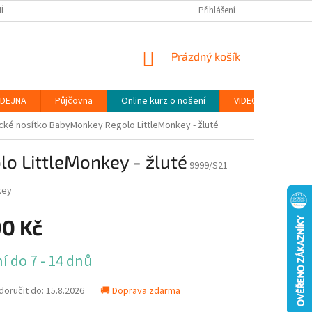
ÍNKY
PODMÍNKY OCHRANY OSOBNÍCH ÚDAJŮ (GDPR)
Přihlášení
MOJE OBJEDN
NÁKUPNÍ
Prázdný košík
KOŠÍK
DEJNA
Půjčovna
Online kurz o nošení
VIDEONÁVODY
ké nosítko BabyMonkey Regolo LittleMonkey - žluté
o LittleMonkey - žluté
9999/S21
key
90 Kč
í do 7 - 14 dnů
oručit do:
15.8.2026
🚚 Doprava zdarma