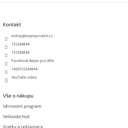
Z
á
p
a
Kontakt
t
eshop
@
nejenprodeti.cz
í
732364844
732364844
Facebook Nejen pro děti
+420732364844
YouTube videa
Vše o nákupu
Věrnostní program
Velkoobchod
Vratky a reklamace