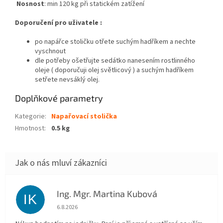
Nosnost
: min 120 kg při statickém zatížení
Doporučení pro uživatele :
po napářce stoličku otřete suchým hadříkem a nechte
vyschnout
dle potřeby ošetřujte sedátko nanesením rostlinného
oleje ( doporučuji olej světlicový ) a suchým hadříkem
setřete nevsáklý olej.
Doplňkové parametry
Kategorie
:
Napařovací stolička
Hmotnost
:
0.5 kg
Ing. Mgr. Martina Kubová
IK
Hodnocení obchodu je 5 z 5 hvězdiček.
6.8.2026