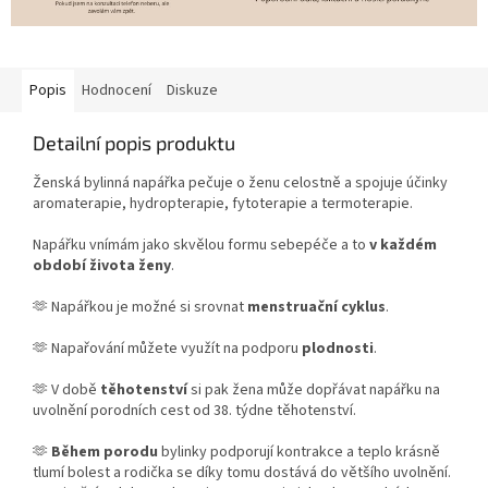
Popis
Hodnocení
Diskuze
Detailní popis produktu
Ženská bylinná napářka pečuje o ženu celostně a spojuje účinky
aromaterapie, hydropterapie, fytoterapie a termoterapie.
Napářku vnímám jako skvělou formu sebepéče a to
v každém
období života ženy
.
🫶 Napářkou je možné si srovnat
menstruační cyklus
.
🫶 Napařování můžete využít na podporu
plodnosti
.
🫶 V době
těhotenství
si pak žena může dopřávat napářku na
uvolnění porodních cest od 38. týdne těhotenství.
🫶
Během porodu
bylinky podporují kontrakce a teplo krásně
tlumí bolest a rodička se díky tomu dostává do většího uvolnění.