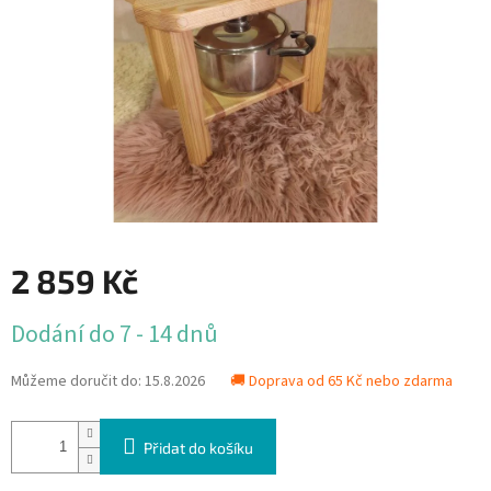
2 859 Kč
Měrná
Dodání do 7 - 14 dnů
cena:
Můžeme doručit do:
15.8.2026
🚚 Doprava od 65 Kč nebo zdarma
Přidat do košíku