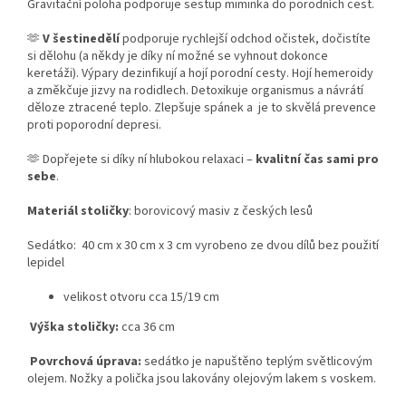
Gravitační poloha podporuje sestup miminka do porodních cest.
🫶
V šestinedělí
podporuje rychlejší odchod očistek, dočistíte
si dělohu (a někdy je díky ní možné se vyhnout dokonce
keretáži). Výpary dezinfikují a hojí porodní cesty. Hojí hemeroidy
a změkčuje jizvy na rodidlech. Detoxikuje organismus a návrátí
děloze ztracené teplo. Zlepšuje spánek a je to skvělá prevence
proti poporodní depresi.
🫶 Dopřejete si díky ní hlubokou relaxaci –
kvalitní čas sami pro
sebe
.
Materiál stoličky
: borovicový masiv z českých lesů
Sedátko: 40 cm x 30 cm x 3 cm vyrobeno ze dvou dílů bez použití
lepidel
velikost otvoru cca 15/19 cm
Výška stoličky:
cca 36 cm
Povrchová úprava:
sedátko je napuštěno teplým světlicovým
olejem. Nožky a polička jsou lakovány olejovým lakem s voskem.