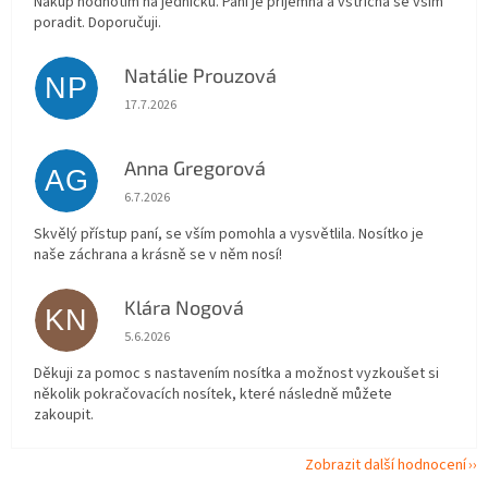
Nákup hodnotím na jedničku. Paní je příjemná a vstřícná se vším
poradit. Doporučuji.
Natálie Prouzová
NP
Hodnocení obchodu je 5 z 5 hvězdiček.
17.7.2026
Anna Gregorová
AG
Hodnocení obchodu je 5 z 5 hvězdiček.
6.7.2026
Skvělý přístup paní, se vším pomohla a vysvětlila. Nosítko je
naše záchrana a krásně se v něm nosí!
Klára Nogová
KN
Hodnocení obchodu je 5 z 5 hvězdiček.
5.6.2026
Děkuji za pomoc s nastavením nosítka a možnost vyzkoušet si
několik pokračovacích nosítek, které následně můžete
zakoupit.
Zobrazit další hodnocení