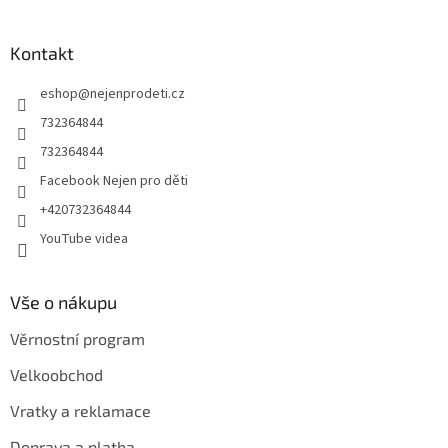
á
p
a
Kontakt
t
eshop
@
nejenprodeti.cz
í
732364844
732364844
Facebook Nejen pro děti
+420732364844
YouTube videa
Vše o nákupu
Věrnostní program
Velkoobchod
Vratky a reklamace
Doprava a platba