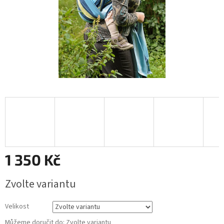
1 350 Kč
Měrná
Zvolte variantu
cena:
Velikost
Můžeme doručit do:
Zvolte variantu