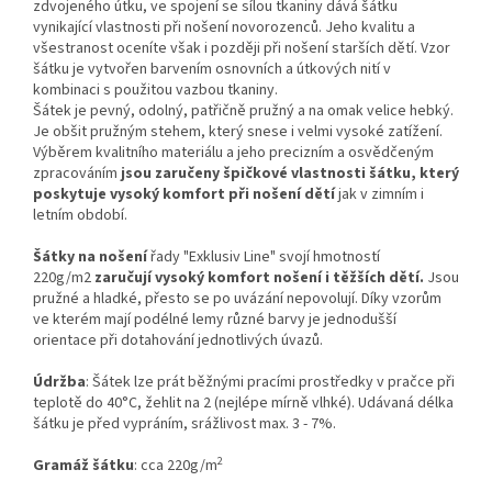
zdvojeného útku, ve spojení se sílou tkaniny dává šátku
vynikající vlastnosti při nošení novorozenců. Jeho kvalitu a
všestranost oceníte však i později při nošení starších dětí. Vzor
šátku je vytvořen barvením osnovních a útkových nití v
kombinaci s použitou vazbou tkaniny.
Šátek je pevný, odolný, patřičně pružný a na omak velice hebký.
Je obšit pružným stehem, který snese i velmi vysoké zatížení.
Výběrem kvalitního materiálu a jeho precizním a osvědčeným
zpracováním
jsou zaručeny špičkové vlastnosti šátku, který
poskytuje vysoký komfort při nošení dětí
jak v zimním i
letním období.
Šátky na nošení
řady "Exklusiv Line" svojí hmotností
220g/m2
zaručují vysoký komfort nošení i těžších dětí.
Jsou
pružné a hladké, přesto se po uvázání nepovolují. Díky vzorům
ve kterém mají podélné lemy různé barvy je jednodušší
orientace při dotahování jednotlivých úvazů.
Údržba
: Šátek lze prát běžnými pracími prostředky v pračce při
teplotě do 40°C, žehlit na 2 (nejlépe mírně vlhké). Udávaná délka
šátku je před vypráním, srážlivost max. 3 - 7%.
2
Gramáž šátku
: cca 220g/m