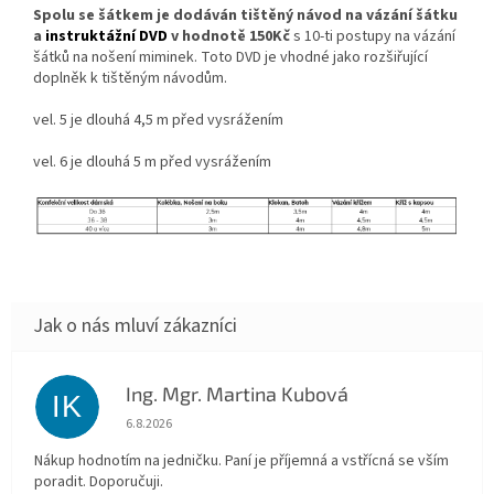
Spolu se šátkem je dodáván tištěný návod na vázání šátku
a
instruktážní DVD
v hodnotě 150Kč
s 10-ti postupy na vázání
šátků na nošení miminek. Toto DVD je vhodné jako rozšiřující
doplněk k tištěným návodům.
vel. 5 je dlouhá 4,5 m před vysrážením
vel. 6 je dlouhá 5 m před vysrážením
Ing. Mgr. Martina Kubová
IK
Hodnocení obchodu je 5 z 5 hvězdiček.
6.8.2026
Nákup hodnotím na jedničku. Paní je příjemná a vstřícná se vším
poradit. Doporučuji.