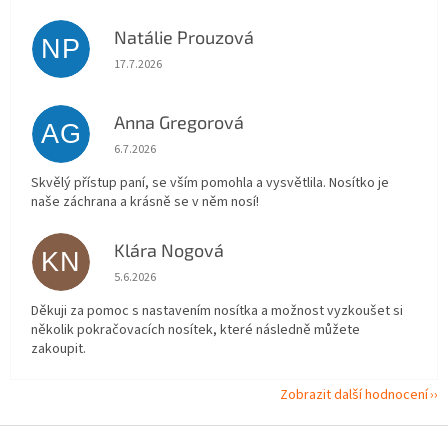
Natálie Prouzová
NP
Hodnocení obchodu je 5 z 5 hvězdiček.
17.7.2026
Anna Gregorová
AG
Hodnocení obchodu je 5 z 5 hvězdiček.
6.7.2026
Skvělý přístup paní, se vším pomohla a vysvětlila. Nosítko je
naše záchrana a krásně se v něm nosí!
Klára Nogová
KN
Hodnocení obchodu je 5 z 5 hvězdiček.
5.6.2026
Děkuji za pomoc s nastavením nosítka a možnost vyzkoušet si
několik pokračovacích nosítek, které následně můžete
zakoupit.
Zobrazit další hodnocení
Z