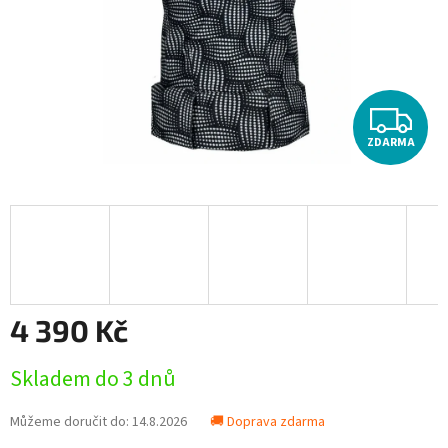
Z
ZDARMA
D
A
R
M
A
4 390 Kč
Měrná
Skladem do 3 dnů
cena:
Můžeme doručit do:
14.8.2026
🚚 Doprava zdarma