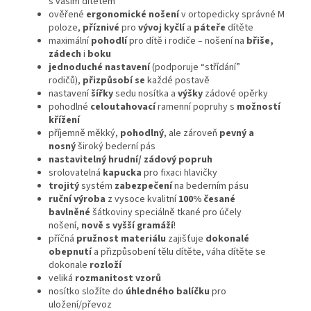
s vaším dítětem
ověřené
ergonomické nošení
v ortopedicky správné M
poloze,
příznivé
pro
vývoj kyčlí
a
páteře
dítěte
maximální
pohodlí
pro dítě i rodiče – nošení na
břiše,
zádech
i
boku
jednoduché nastavení
(podporuje “střídání”
rodičů),
přizpůsobí se
každé postavě
nastavení
šířky
sedu nosítka a
výšky
zádové opěrky
pohodlné
celoutahovací
ramenní popruhy s
možností
křížení
příjemně měkký,
pohodlný
, ale zároveň
pevný a
nosný
široký bederní pás
nastavitelný hrudní/ zádový popruh
srolovatelná
kapucka
pro fixaci hlavičky
trojitý
systém
zabezpečení
na bederním pásu
ruční výroba
z vysoce kvalitní
100% česané
bavlněné
šátkoviny speciálně tkané pro účely
nošení,
nově s vyšší gramáží
!
příčná
pružnost materiálu
zajišťuje
dokonalé
obepnutí
a přizpůsobení tělu dítěte, váha dítěte se
dokonale
rozloží
veliká
rozmanitost vzorů
nosítko složíte do
úhledného balíčku
pro
uložení/převoz