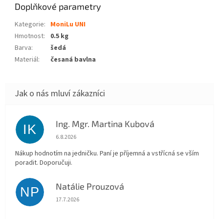
Doplňkové parametry
Kategorie
:
MoniLu UNI
Hmotnost
:
0.5 kg
Barva
:
šedá
Materiál
:
česaná bavlna
Ing. Mgr. Martina Kubová
IK
Hodnocení obchodu je 5 z 5 hvězdiček.
6.8.2026
Nákup hodnotím na jedničku. Paní je příjemná a vstřícná se vším
poradit. Doporučuji.
Natálie Prouzová
NP
Hodnocení obchodu je 5 z 5 hvězdiček.
17.7.2026