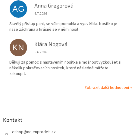
Anna Gregorová
AG
Hodnocení obchodu je 5 z 5 hvězdiček.
6.7.2026
Skvělý přístup paní, se vším pomohla a vysvětlila. Nosítko je
naše záchrana a krásně se v něm nosí!
Klára Nogová
KN
Hodnocení obchodu je 5 z 5 hvězdiček.
5.6.2026
Děkuji za pomoc s nastavením nosítka a možnost vyzkoušet si
několik pokračovacích nosítek, které následně můžete
zakoupit.
Zobrazit další hodnocení
Z
á
p
a
Kontakt
t
eshop
@
nejenprodeti.cz
í