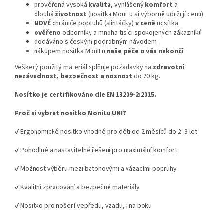
prověřená vysoká
kvalita
, vyhlášený
komfort
a
dlouhá
životnost
(nosítka MoniLu si výborně udržují cenu)
NOVÉ
chrániče popruhů (slintáčky)
v ceně
nosítka
ověřeno
odborníky a mnoha tisíci spokojených zákazníků
dodáváno s českým podrobným návodem
nákupem nosítka MoniLu
naše péče o vás nekončí
Veškerý použitý materiál splňuje požadavky na
zdravotní
nezávadnost, bezpečnost a nosnost
do 20 kg.
Nosítko je certifikováno dle EN 13209-2:2015.
Proč si vybrat nosítko MoniLu UNI?
✔ Ergonomické nositko vhodné pro děti od 2 měsíců do 2–3 let
✔ Pohodlné a nastavitelné řešení pro maximální komfort
✔ Možnost výběru mezi batohovými a vázacími popruhy
✔ Kvalitní zpracování a bezpečné materiály
✔ Nositko pro nošení vepředu, vzadu, i na boku