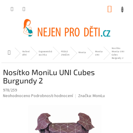
Přejít
NÁKUP
na
obsah
KOŠÍK
Nosítko
Nošení
Ergonomická
PODLE
MoniLu
MoniLu UNI
Domů
MoniLu
dětí
nosítka
ZNAČEK
UNI
Cubes
Burgundy 2
Nosítko MoniLu UNI Cubes
Burgundy 2
978/259
Průměrné
Neohodnoceno
Podrobnosti hodnocení
Značka:
MoniLu
hodnocení
produktu
je
0,0
z
5