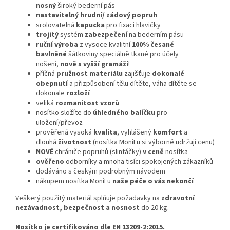
nosný
široký bederní pás
nastavitelný hrudní/ zádový popruh
srolovatelná
kapucka
pro fixaci hlavičky
trojitý
systém
zabezpečení
na bederním pásu
ruční výroba
z vysoce kvalitní
100% česané
bavlněné
šátkoviny speciálně tkané pro účely
nošení,
nově s vyšší gramáží
!
příčná
pružnost materiálu
zajišťuje
dokonalé
obepnutí
a přizpůsobení tělu dítěte, váha dítěte se
dokonale
rozloží
veliká
rozmanitost vzorů
nosítko složíte do
úhledného balíčku
pro
uložení/převoz
prověřená vysoká
kvalita
, vyhlášený
komfort
a
dlouhá
životnost
(nosítka MoniLu si výborně udržují cenu)
NOVÉ
chrániče popruhů (slintáčky)
v ceně
nosítka
ověřeno
odborníky a mnoha tisíci spokojených zákazníků
dodáváno s českým podrobným návodem
nákupem nosítka MoniLu
naše péče o vás nekončí
Veškerý použitý materiál splňuje požadavky na
zdravotní
nezávadnost, bezpečnost a nosnost
do 20 kg.
Nosítko je certifikováno dle EN 13209-2:2015.