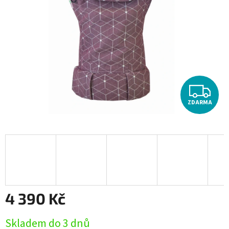
hvězdiček.
Z
ZDARMA
D
A
R
M
A
4 390 Kč
Měrná
Skladem do 3 dnů
cena: