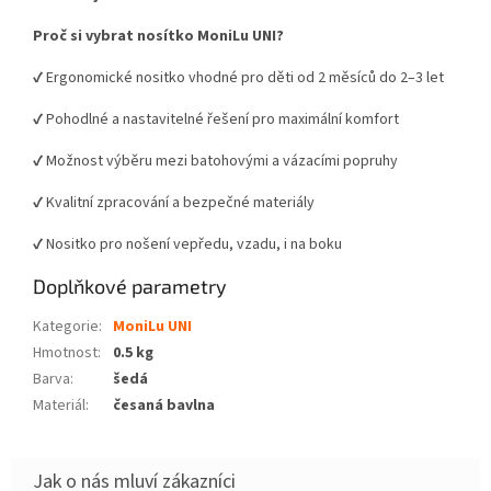
Proč si vybrat nosítko MoniLu UNI?
✔ Ergonomické nositko vhodné pro děti od 2 měsíců do 2–3 let
✔ Pohodlné a nastavitelné řešení pro maximální komfort
✔ Možnost výběru mezi batohovými a vázacími popruhy
✔ Kvalitní zpracování a bezpečné materiály
✔ Nositko pro nošení vepředu, vzadu, i na boku
Doplňkové parametry
Kategorie
:
MoniLu UNI
Hmotnost
:
0.5 kg
Barva
:
šedá
Materiál
:
česaná bavlna