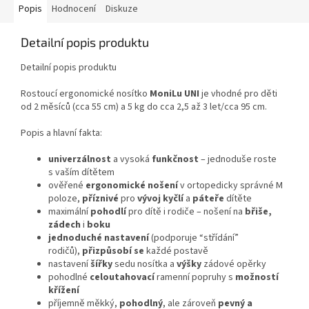
Popis
Hodnocení
Diskuze
Detailní popis produktu
Detailní popis produktu
Rostoucí ergonomické nosítko
MoniLu UNI
je vhodné pro děti
od 2 měsíců (cca 55 cm) a 5 kg do cca 2,5 až 3 let/cca 95 cm.
Popis a hlavní fakta:
univerzálnost
a vysoká
funkčnost
– jednoduše roste
s vaším dítětem
ověřené
ergonomické nošení
v ortopedicky správné M
poloze,
příznivé
pro
vývoj kyčlí
a
páteře
dítěte
maximální
pohodlí
pro dítě i rodiče – nošení na
břiše,
zádech
i
boku
jednoduché nastavení
(podporuje “střídání”
rodičů),
přizpůsobí se
každé postavě
nastavení
šířky
sedu nosítka a
výšky
zádové opěrky
pohodlné
celoutahovací
ramenní popruhy s
možností
křížení
příjemně měkký,
pohodlný
, ale zároveň
pevný a