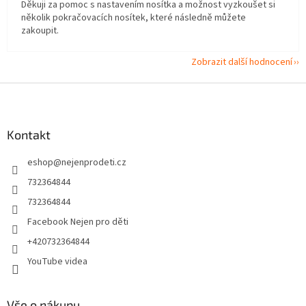
Děkuji za pomoc s nastavením nosítka a možnost vyzkoušet si
několik pokračovacích nosítek, které následně můžete
zakoupit.
Zobrazit další hodnocení
Z
á
p
a
Kontakt
t
eshop
@
nejenprodeti.cz
í
732364844
732364844
Facebook Nejen pro děti
+420732364844
YouTube videa
Vše o nákupu