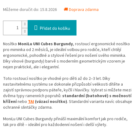
Můžeme doručit do:
15.8.2026
🚚 Doprava zdarma
Přidat do košíku
Nosítko
MoniLu UNI Cubes Burgundy
, rostoucí ergonomické nosítko
pro miminka od 2 měsíců, je ideální volbou pro rodiče, kteří chtějí
ergonomické, pohodlné a stylové řešení pro nošení svého miminka.
Díky vínové (burgundy) barvě s moderním geometrickým vzorem je
nejen praktické, ale i elegantní.
Toto rostoucí nosítko je vhodné pro děti až do 2–3 let. Díky
nastavitelnému systému se dokonale přizpůsobí velikosti dítěte a
zajistí správnou podporu páteře, kyčlí i hlavičky. Vybrat si můžete mezi
dvěma typy ramenních popruhů:
standardní (batohové) s možností
křížení
nebo
TAI
(vázací nosítko)
. Standardní varianta navíc obsahuje
ochranné slintáčky zdarma.
MoniLu UNI Cubes Burgundy přináší maximální komfort jak pro rodiče,
tak pro dítě – ideální pro každodenní nošení i delší výlety.