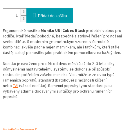
Přidat do košíku
Ergonomické nosítko
MoniLu UNI Cubes Black
je ideální volbou pro
rodiče, kteří hledají pohodlné, bezpečné a stylové řešení pro nošení
svého dítěte. S moderním geometrickým vzorem v černobílé
kombinaci skvěle padne nejen maminkám, ale i tatínkům, kteří stále
častěji sahají po nosítku jako praktickém pomocníkovi na každý den.
Nositko je navrženo pro děti od dvou měsíců až do 2–3 let a díky
důmyslnému nastavitelnému systému se dokonale přizpůsobí
rostoucím potřebám vašeho miminka. Volit můžete ze dvou typů
ramenních popruhů, standard (batohové) s možností křížení
nebo
TAI
(vázací nosítko). Ramenní popruhy typu standard jsou
vybaveny zdarma dodávanými slintáčky pro ochranu ramenních
popruhů.