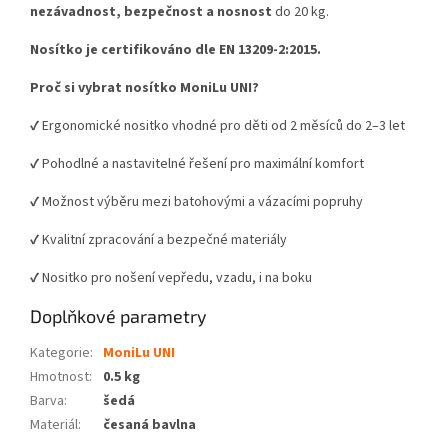
nezávadnost, bezpečnost a nosnost
do 20 kg.
Nosítko je certifikováno dle EN 13209-2:2015.
Proč si vybrat nosítko MoniLu UNI?
✔ Ergonomické nositko vhodné pro děti od 2 měsíců do 2–3 let
✔ Pohodlné a nastavitelné řešení pro maximální komfort
✔ Možnost výběru mezi batohovými a vázacími popruhy
✔ Kvalitní zpracování a bezpečné materiály
✔ Nositko pro nošení vepředu, vzadu, i na boku
Doplňkové parametry
Kategorie
:
MoniLu UNI
Hmotnost
:
0.5 kg
Barva
:
šedá
Materiál
:
česaná bavlna