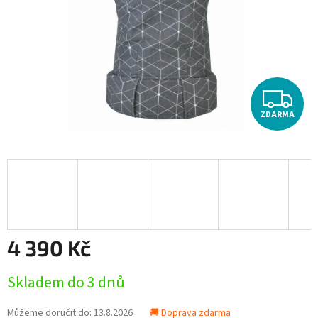
Z
ZDARMA
D
A
R
M
A
4 390 Kč
Měrná
Skladem do 3 dnů
cena:
Můžeme doručit do:
13.8.2026
🚚 Doprava zdarma