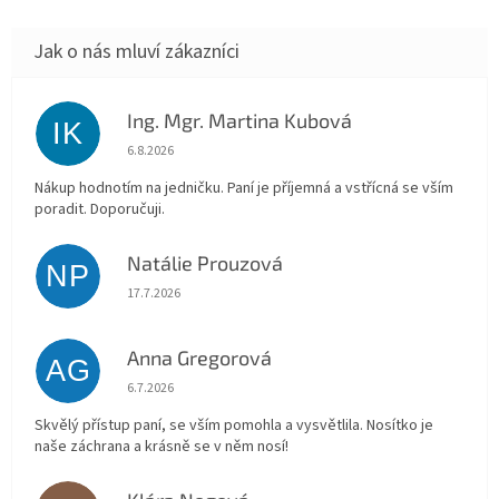
Ing. Mgr. Martina Kubová
IK
Hodnocení obchodu je 5 z 5 hvězdiček.
6.8.2026
Nákup hodnotím na jedničku. Paní je příjemná a vstřícná se vším
poradit. Doporučuji.
Natálie Prouzová
NP
Hodnocení obchodu je 5 z 5 hvězdiček.
17.7.2026
Anna Gregorová
AG
Hodnocení obchodu je 5 z 5 hvězdiček.
6.7.2026
Skvělý přístup paní, se vším pomohla a vysvětlila. Nosítko je
naše záchrana a krásně se v něm nosí!