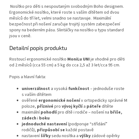
Nosítko pro děti s nespoutaným svobodným Boho designem.
Ergonomické nosítko, které roste s vaším dítětem od dvou
měsíců do tří let, velmi snadno se nastavuje. Maximální
bezpečnost při nošení zaručuje trojitý systém zabezpečení
spony na bederním pásu. Slintáčky na nosítko u typu standard
jsou v ceně.
Detailní popis produktu
Rostoucí ergonomické nosítko
MoniLu UNI
je vhodné pro děti
od 2 měsíců (cca 55 cm) a 5 kg do cca 2,5 až 3 let/cca 95 cm.
Popis a hlavní fakta:
univerzálnost
a vysoká
funkčnost
– jednoduše roste
s vaším dítětem
ověřené
ergonomické nošení
v ortopedicky správné M
poloze,
příznivé
pro
vývoj kyčlí
a
páteře
dítěte
maximální
pohodlí
pro dítě i rodiče – nošení na
břiše,
zádech
i
boku
jednoduché nastavení
(podporuje “střídání”
rodičů),
přizpůsobí se
každé postavě
nastavení
šířky
sedu nosítka a
výšky
zádové opěrky