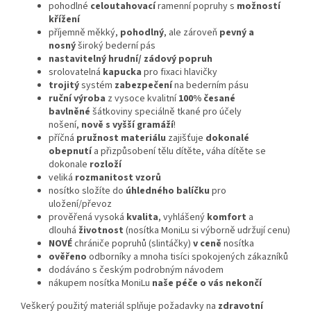
pohodlné
celoutahovací
ramenní popruhy s
možností
křížení
příjemně měkký,
pohodlný
, ale zároveň
pevný a
nosný
široký bederní pás
nastavitelný hrudní/ zádový popruh
srolovatelná
kapucka
pro fixaci hlavičky
trojitý
systém
zabezpečení
na bederním pásu
ruční výroba
z vysoce kvalitní
100% česané
bavlněné
šátkoviny speciálně tkané pro účely
nošení,
nově s vyšší gramáží
!
příčná
pružnost materiálu
zajišťuje
dokonalé
obepnutí
a přizpůsobení tělu dítěte, váha dítěte se
dokonale
rozloží
veliká
rozmanitost vzorů
nosítko složíte do
úhledného balíčku
pro
uložení/převoz
prověřená vysoká
kvalita
, vyhlášený
komfort
a
dlouhá
životnost
(nosítka MoniLu si výborně udržují cenu)
NOVÉ
chrániče popruhů (slintáčky)
v ceně
nosítka
ověřeno
odborníky a mnoha tisíci spokojených zákazníků
dodáváno s českým podrobným návodem
nákupem nosítka MoniLu
naše péče o vás nekončí
Veškerý použitý materiál splňuje požadavky na
zdravotní