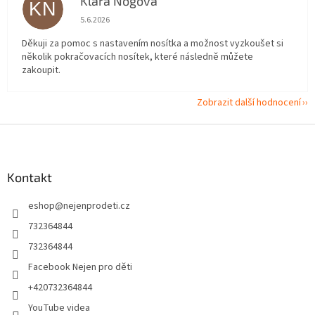
Klára Nogová
KN
Hodnocení obchodu je 5 z 5 hvězdiček.
5.6.2026
Děkuji za pomoc s nastavením nosítka a možnost vyzkoušet si
několik pokračovacích nosítek, které následně můžete
zakoupit.
Zobrazit další hodnocení
Z
á
p
a
Kontakt
t
eshop
@
nejenprodeti.cz
í
732364844
732364844
Facebook Nejen pro děti
+420732364844
YouTube videa