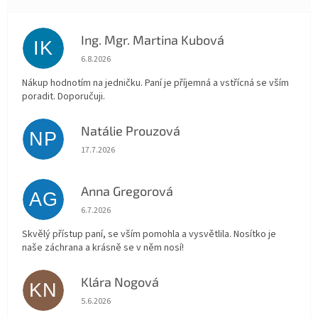
Ing. Mgr. Martina Kubová
IK
Hodnocení obchodu je 5 z 5 hvězdiček.
6.8.2026
Nákup hodnotím na jedničku. Paní je příjemná a vstřícná se vším
poradit. Doporučuji.
Natálie Prouzová
NP
Hodnocení obchodu je 5 z 5 hvězdiček.
17.7.2026
Anna Gregorová
AG
Hodnocení obchodu je 5 z 5 hvězdiček.
6.7.2026
Skvělý přístup paní, se vším pomohla a vysvětlila. Nosítko je
naše záchrana a krásně se v něm nosí!
Klára Nogová
KN
Hodnocení obchodu je 5 z 5 hvězdiček.
5.6.2026