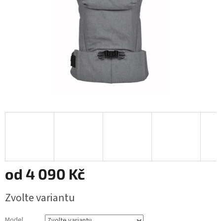
od
4 090 Kč
Měrná
Zvolte variantu
cena:
Model