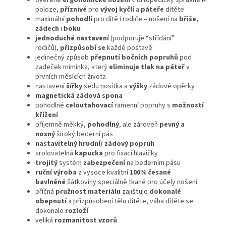
ověřené
ergonomické nošení
v ortopedicky správné M
poloze,
příznivé
pro
vývoj kyčlí
a
páteře
dítěte
maximální
pohodlí
pro dítě i rodiče – nošení na
břiše,
zádech
i
boku
jednoduché nastavení
(podporuje “střídání”
rodičů),
přizpůsobí se
každé postavě
jedinečný způsob
přepnutí bočních popruhů
pod
zadeček miminka, který
eliminuje tlak na páteř
v
prvních měsících života
nastavení
šířky
sedu nosítka a
výšky
zádové opěrky
magnetická zádová spona
pohodlné
celoutahovací
ramenní popruhy s
možností
křížení
příjemně měkký,
pohodlný
, ale zároveň
pevný a
nosný
široký bederní pás
nastavitelný hrudní/ zádový popruh
srolovatelná
kapucka
pro fixaci hlavičky
trojitý
systém
zabezpečení
na bederním pásu
ruční výroba
z vysoce kvalitní
100% česané
bavlněné
šátkoviny speciálně tkané pro účely nošení
příčná
pružnost materiálu
zajišťuje
dokonalé
obepnutí
a přizpůsobení tělu dítěte, váha dítěte se
dokonale
rozloží
veliká
rozmanitost vzorů