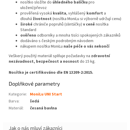
nosítko složíte do
úhledného balíčku
pro
uložení/převoz
prověřená vysoká
kvalita
, vyhlášený
komfort
a
dlouhá
životnost
(nosítka MoniLu si výborně udržují cenu)
široké
chrániče popruhů (slintáčky)
v ceně
nosítka
Standard
ověřeno
odborníky a mnoha tisíci spokojených zákazníků
dodáváno s českým podrobným návodem
nákupem nosítka MoniLu
naše péče o vás nekončí
Veškerý použitý materiál splňuje požadavky na
zdravotní
nezávadnost, bezpečnost a nosnost
do 15 kg.
Nosítko je certifikováno dle EN 13209-2:2015.
Doplňkové parametry
Kategorie
:
MoniLu UNI Start
Barva
:
šedá
Materiál
:
česaná bavlna