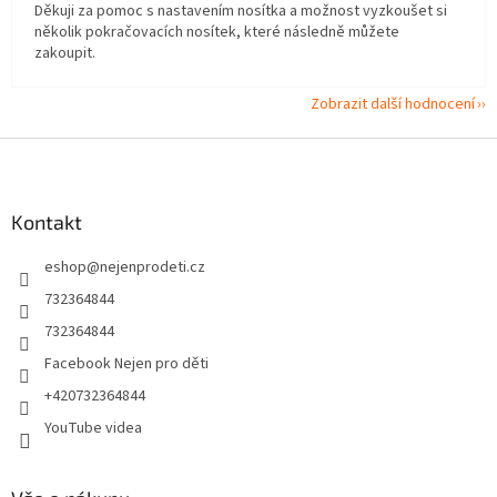
Děkuji za pomoc s nastavením nosítka a možnost vyzkoušet si
několik pokračovacích nosítek, které následně můžete
zakoupit.
Zobrazit další hodnocení
Z
á
p
a
Kontakt
t
eshop
@
nejenprodeti.cz
í
732364844
732364844
Facebook Nejen pro děti
+420732364844
YouTube videa