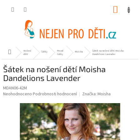
Přejít
NÁKUP
na
obsah
KOŠÍK
Nošení
Pevné
Šátek na nošení dětí Moisha
Domů
Šátky
Moisha
dětí
šátky
Dandelions Lavender
Šátek na nošení dětí Moisha
Dandelions Lavender
MDAN06-42M
Průměrné
Neohodnoceno
Podrobnosti hodnocení
Značka:
Moisha
hodnocení
produktu
je
0,0
z
5
hvězdiček.