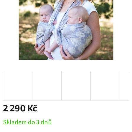
2 290 Kč
Měrná
Skladem do 3 dnů
cena: