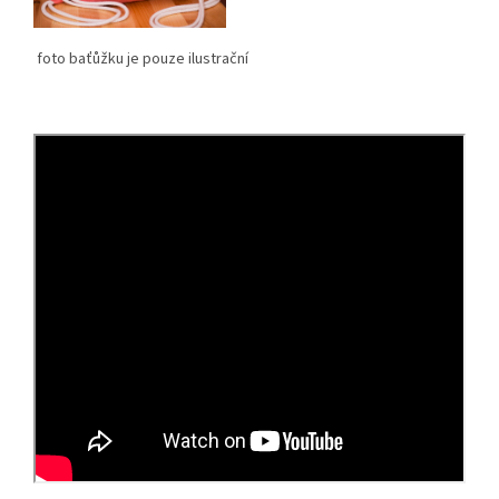
foto baťůžku je pouze ilustrační