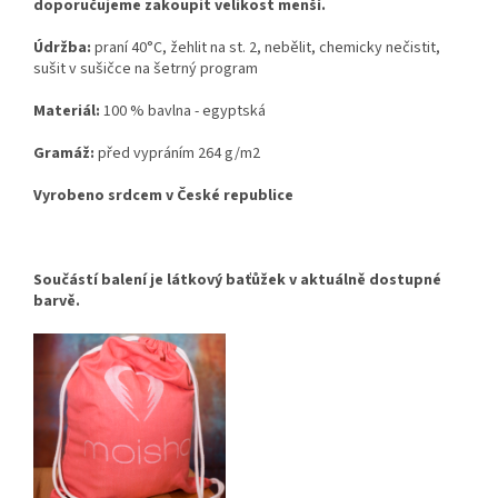
doporučujeme zakoupit velikost menší.
Údržba:
praní 40°C, žehlit na st. 2, nebělit, chemicky nečistit,
sušit v sušičce na šetrný program
Materiál:
100 % bavlna - egyptská
Gramáž:
před vypráním 264 g/m2
Vyrobeno srdcem v České republice
Součástí balení je látkový baťůžek v aktuálně dostupné
barvě.