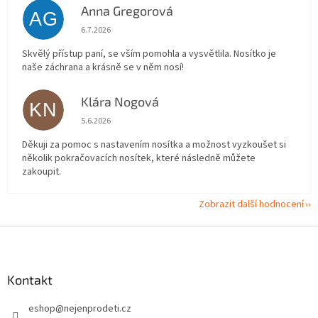
Anna Gregorová
AG
Hodnocení obchodu je 5 z 5 hvězdiček.
6.7.2026
Skvělý přístup paní, se vším pomohla a vysvětlila. Nosítko je
naše záchrana a krásně se v něm nosí!
Klára Nogová
KN
Hodnocení obchodu je 5 z 5 hvězdiček.
5.6.2026
Děkuji za pomoc s nastavením nosítka a možnost vyzkoušet si
několik pokračovacích nosítek, které následně můžete
zakoupit.
Zobrazit další hodnocení
Z
á
p
a
Kontakt
t
eshop
@
nejenprodeti.cz
í