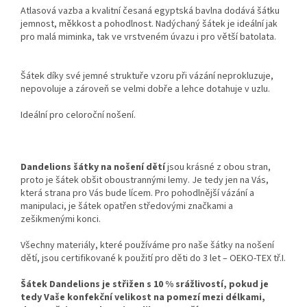
Atlasová vazba a kvalitní česaná egyptská bavlna dodává šátku
jemnost, měkkost a pohodlnost. Nadýchaný šátek je ideální jak
pro malá miminka, tak ve vrstveném úvazu i pro větší batolata.
Šátek díky své jemné struktuře vzoru při vázání neprokluzuje,
nepovoluje a zároveň se velmi dobře a lehce dotahuje v uzlu.
Ideální pro celoroční nošení.
Dandelions šátky na nošení dětí
jsou krásné z obou stran,
proto je šátek obšit oboustrannými lemy. Je tedy jen na Vás,
která strana pro Vás bude lícem. Pro pohodlnější vázání a
manipulaci, je šátek opatřen středovými značkami a
zešikmenými konci.
Všechny materiály, které používáme pro naše šátky na nošení
dětí, jsou certifikované k použití pro děti do 3 let – OEKO-TEX tř.I.
Šátek Dandelions je střižen s 10 % srážlivostí, pokud je
tedy Vaše konfekční velikost na pomezí mezi délkami,