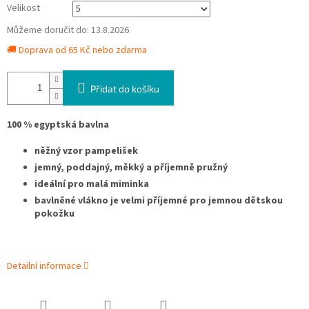
Velikost
Můžeme doručit do:
13.8.2026
🚚 Doprava od 65 Kč nebo zdarma
Přidat do košíku
100 % egyptská bavlna
něžný vzor pampelišek
jemný, poddajný, měkký a příjemně pružný
ideální pro malá miminka
bavlněné vlákno je velmi příjemné pro jemnou dětskou
pokožku
Detailní informace