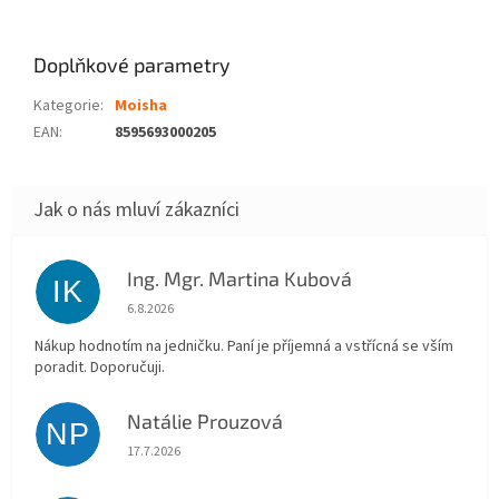
Doplňkové parametry
Kategorie
:
Moisha
EAN
:
8595693000205
Ing. Mgr. Martina Kubová
IK
Hodnocení obchodu je 5 z 5 hvězdiček.
6.8.2026
Nákup hodnotím na jedničku. Paní je příjemná a vstřícná se vším
poradit. Doporučuji.
Natálie Prouzová
NP
Hodnocení obchodu je 5 z 5 hvězdiček.
17.7.2026