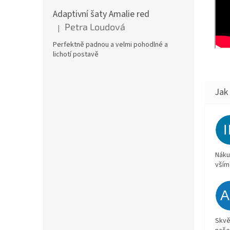
Adaptivní šaty Amalie red
Petra Loudová
|
Hodnocení produktu je 5 z 5 hvězdiček.
Perfektně padnou a velmi pohodlné a
lichotí postavě
Náku
vším
Skvě