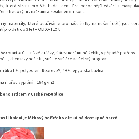
ás, která strana pro Vás bude lícem. Pro pohodlnější vázání a manipulac
řen středovými značkami a zešikmenými konci.
hny materiály, které používáme pro naše šátky na nošení dětí, jsou cert
tí pro děti do 3 let – OEKO-TEX tř.I.
ba:
praní 40°C - nízké otáčky, šátek není nutné žehlit, v případě potřeby - ž
bělit, chemicky nečistit, sušit v sušičce na šetrný program
riál:
51 % polyester - Repreve®, 49 % egyptská bavlna
máž:
před vypráním 264 g/m2
beno srdcem v České republice
ástí balení je látkový baťůžek v aktuálně dostupné barvě.