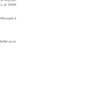
i, je šátek
ifikované k
ehlit na st.