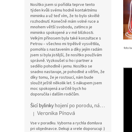
Nosítko jsem si pořídila teprve tento
týden kvůli svému hodně kontaktnímu
miminku a už teď vím, že to bylo skvělé
rozhodnutí. Konečně mám volné ruce a
mnohem větší svobodu, zatímco je
miminko spokojené a v mé blízkosti.
Velkým přínosem byla také konzultace s
Petrou – všechno mi trpělivě vysvětlila,
foto b
pomohla s nastavením a díky jejím radám
jsem si byla jistější, že nosítko používám
správně. Vyzkoušel si ho i partner a
sedělo pohodlně i jemu. Nosítko se
snadno nastavuje, je pohodlné a věřím, že
díky tomu, že je rostoucí, nám bude
sloužit ještě několik let. S nákupem jsem
moc spokojená a určitě bych ho
doporučila i dalším rodičům.
Šicí bylinky
hojení po porodu, nástřih a jizvy
Veronika Pínová
|
Hodnocení produktu je 5 z 5 hvězdiček.
Vse v poradku. Vyborna a rychla domluva
pri objednavce. Dekuji a vrele doporucuji :)