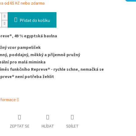
va od 65 Kč nebo zdarma
Přidat do košíku
reve®, 49 % egyptská bavlna
žný vzor pampelišek
mný, poddajný, měkký a příjemně pružný
eální pro malá miminka
íměs funkčního Repreve® - rychle schne, nemačká se
preve® není potřeba žehlit
informace
ZEPTAT SE
HLÍDAT
SDÍLET