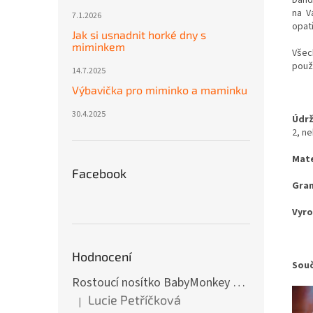
na V
7.1.2026
opat
Jak si usnadnit horké dny s
miminkem
Všec
použi
14.7.2025
Výbavička pro miminko a maminku
30.4.2025
Údrž
2, ne
Mate
Facebook
Gra
Vyro
Hodnocení
Souč
Rostoucí nosítko BabyMonkey Original Essential - khaki zelené
Lucie Petříčková
|
Hodnocení produktu je 5 z 5 hvězdiček.