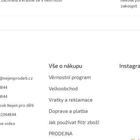
 záchrana a krásně se v něm nosí!
několik p
zakoupit.
Vše o nákupu
Instagr
Věrnostní program
@
nejenprodeti.cz
4844
Velkoobchod
4844
Vratky a reklamace
ok Nejen pro děti
Doprava a platba
32364844
Jak používat filtr zboží
be videa
PRODEJNA