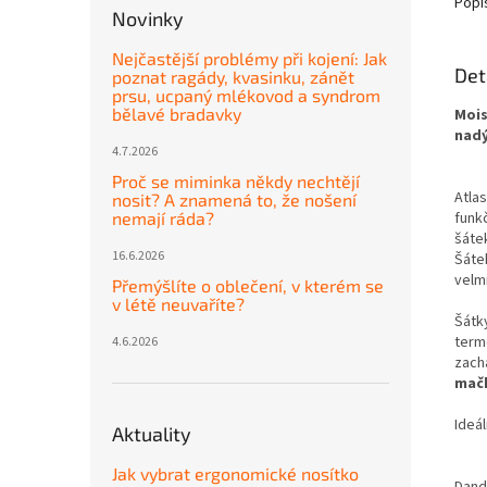
Popi
Novinky
Nejčastější problémy při kojení: Jak
Det
poznat ragády, kvasinku, zánět
prsu, ucpaný mlékovod a syndrom
bělavé bradavky
Moi
nadý
4.7.2026
Proč se miminka někdy nechtějí
Atla
nosit? A znamená to, že nošení
funk
nemají ráda?
šátek
16.6.2026
Šáte
velm
Přemýšlíte o oblečení, v kterém se
v létě neuvaříte?
Šátk
term
4.6.2026
zach
mačk
Ideál
Aktuality
Jak vybrat ergonomické nosítko
Dand