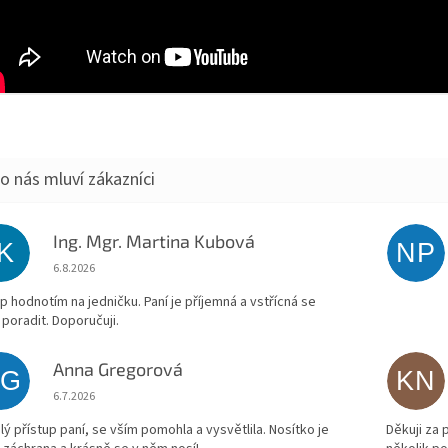
Ing. Mgr. Martina Kubová
IK
NP
Hodnocení obchodu je 5 z 5 hvězdiček.
6.8.2026
p hodnotím na jedničku. Paní je příjemná a vstřícná se
 poradit. Doporučuji.
Anna Gregorová
AG
KN
Hodnocení obchodu je 5 z 5 hvězdiček.
6.7.2026
lý přístup paní, se vším pomohla a vysvětlila. Nosítko je
Děkuji za