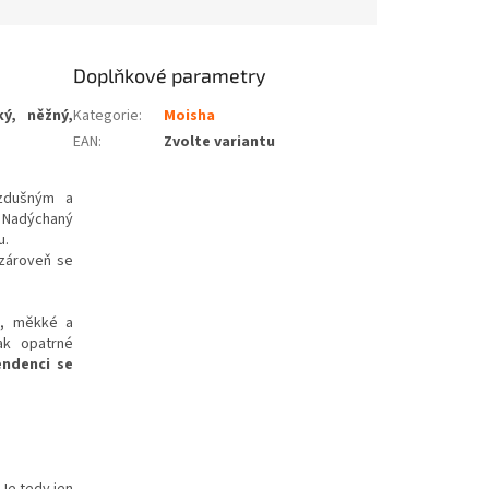
Doplňkové parametry
ý, něžný,
Kategorie
:
Moisha
EAN
:
Zvolte variantu
vzdušným a
 Nadýchaný
u.
 zároveň se
é, měkké a
ak opatrné
endenci se
Je tedy jen