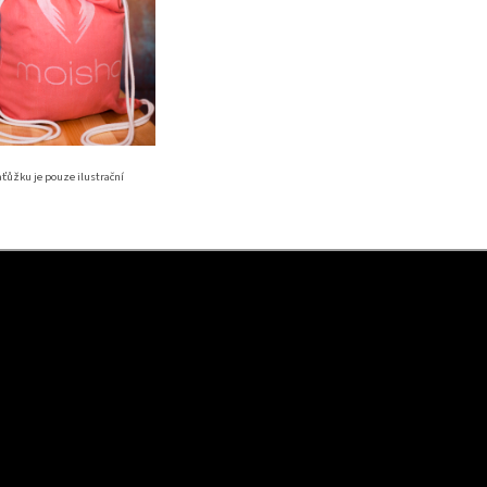
aťůžku je pouze ilustrační