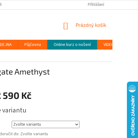
ÍNKY
PODMÍNKY OCHRANY OSOBNÍCH ÚDAJŮ (GDPR)
Přihlášení
MOJE OBJEDN
NÁKUPNÍ
Prázdný košík
KOŠÍK
DEJNA
Půjčovna
Online kurz o nošení
VIDEONÁVODY
Agate Amethyst
 590 Kč
e variantu
oručit do:
Zvolte variantu