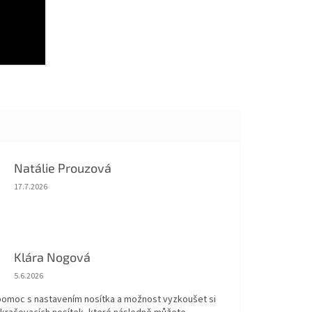
Natálie Prouzová
Hodnocení obchodu je 5 z 5 hvězdiček.
17.7.2026
Klára Nogová
Hodnocení obchodu je 5 z 5 hvězdiček.
5.6.2026
 pomoc s nastavením nosítka a možnost vyzkoušet si