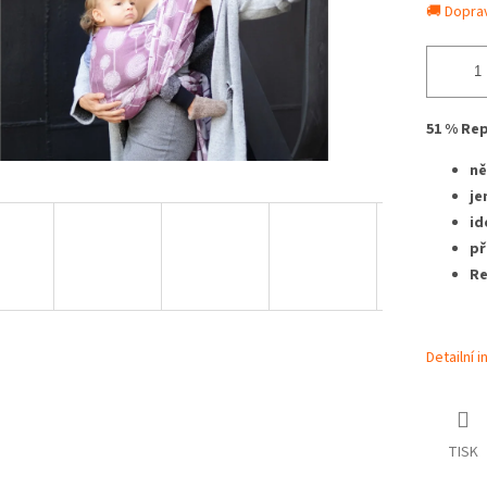
🚚 Dopra
51 % Rep
ně
je
id
př
Re
Detailní 
TISK