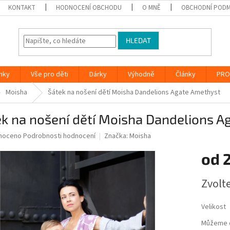
KONTAKT
HODNOCENÍ OBCHODU
O MNĚ
OBCHODNÍ PODM
HLEDAT
nky
Vše pro děti
Dárky
Výhodně
Články
PRO
Moisha
Šátek na nošení dětí Moisha Dandelions Agate Amethyst
k na nošení dětí Moisha Dandelions 
né
noceno
Podrobnosti hodnocení
Značka:
Moisha
ní
od
2
u
Měrná
Zvolt
cena:
ek.
Velikost
Můžeme d