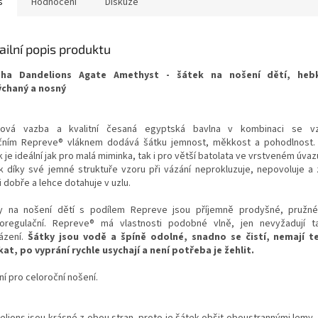
s
Hodnocení
Diskuze
ailní popis produktu
sha Dandelions Agate Amethyst
- šátek na nošení dětí, hebk
chaný a nosný
sová vazba a kvalitní česaná egyptská bavlna v kombinaci se 
čním Repreve® vláknem dodává šátku jemnost, měkkost a pohodlnost.
 je ideální jak pro malá miminka, tak i
pro
větší batolata ve vrstveném úvaz
k díky své jemné struktuře vzoru při vázání neprokluzuje, nepovoluje a
i dobře a lehce dotahuje v uzlu.
y na nošení dětí s podílem Repreve jsou příjemně prodyšné, pružn
oregulační. Repreve® má vlastnosti podobné vlně, jen nevyžadují t
ázení.
Šátky jsou vodě a špíně odolné, snadno se čistí, nemají t
at, po vyprání rychle usychají a není potřeba je žehlit.
ní pro celoroční nošení.
elions jsou krásné z obou stran, proto je šátek obšit oboustrannými lemy. 