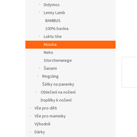
n
Didymos
e
Lenny Lamb
l
BAMBUS
100% bavlna
Loktu She
Moisha
Neko
Storchenwiege
Šanami
Ringsling
Šátky na panenky
Oblečení na nošení
Doplňky k nošení
Vše pro děti
Vše pro maminky
Výhodně
Dárky