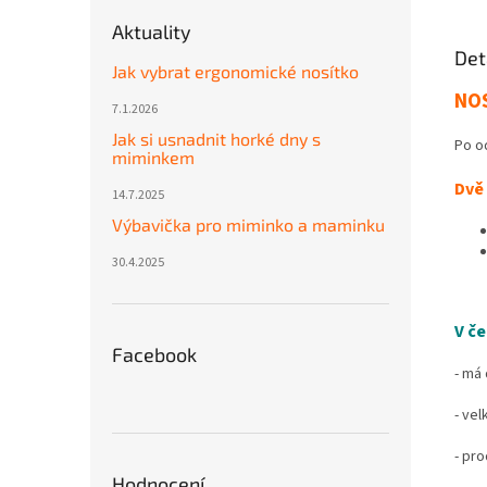
Aktuality
Det
Jak vybrat ergonomické nosítko
NOS
7.1.2026
Jak si usnadnit horké dny s
Po o
miminkem
Dvě 
14.7.2025
Výbavička pro miminko a maminku
30.4.2025
V če
Facebook
- má
- vel
- pro
Hodnocení