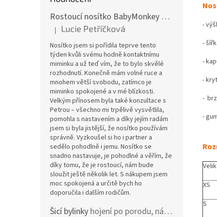
Nosí
Rostoucí nosítko BabyMonkey Original Essential - khaki zelené
- výš
Lucie Petříčková
|
Hodnocení produktu je 5 z 5 hvězdiček.
- šíř
Nosítko jsem si pořídila teprve tento
týden kvůli svému hodně kontaktnímu
- ka
miminku a už teď vím, že to bylo skvělé
rozhodnutí. Konečně mám volné ruce a
- kry
mnohem větší svobodu, zatímco je
miminko spokojené a v mé blízkosti.
- br
Velkým přínosem byla také konzultace s
Petrou – všechno mi trpělivě vysvětlila,
- gu
pomohla s nastavením a díky jejím radám
jsem si byla jistější, že nosítko používám
správně. Vyzkoušel si ho i partner a
Roz
sedělo pohodlně i jemu. Nosítko se
snadno nastavuje, je pohodlné a věřím, že
díky tomu, že je rostoucí, nám bude
Veli
sloužit ještě několik let. S nákupem jsem
moc spokojená a určitě bych ho
XS
doporučila i dalším rodičům.
S
Šicí bylinky
hojení po porodu, nástřih a jizvy