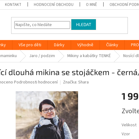
KONTAKT
HODNOCENÍ OBCHODU
O MNĚ
OBCHODNÍ PODM
HLEDAT
nky
Vše pro děti
Dárky
Výhodně
Články
PRO
 maminku
Jaro / podzim
Mikiny a kabátky TENKÉ
Nosící d
cí dlouhá mikina se stojáčkem - čern
né
noceno
Podrobnosti hodnocení
Značka:
Shara
ní
1 99
u
Měrná
Zvolt
cena:
ek.
Velikost
Vzor