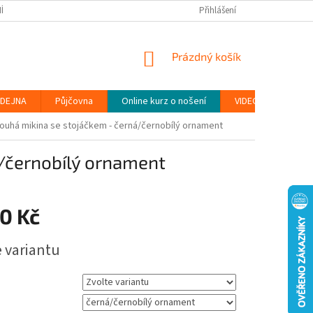
ÍNKY
PODMÍNKY OCHRANY OSOBNÍCH ÚDAJŮ (GDPR)
Přihlášení
MOJE OBJEDN
NÁKUPNÍ
Prázdný košík
KOŠÍK
DEJNA
Půjčovna
Online kurz o nošení
VIDEONÁVODY
louhá mikina se stojáčkem - černá/černobílý ornament
á/černobílý ornament
0 Kč
e variantu