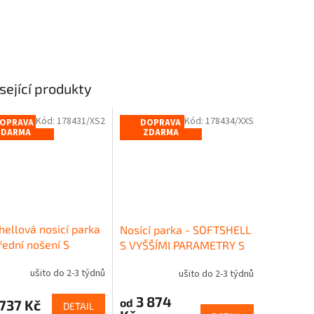
sející produkty
Kód:
178431/XS2
Kód:
178434/XXS
OPRAVA
DOPRAVA
ZDARMA
ZDARMA
hellová nosicí parka
Nosící parka - SOFTSHELL
řední nošení S
S VYŠŠÍMI PARAMETRY S
ÍCÍMI KAPSAMI -
PODŠÍVKOU - jaro/podzim
ušito do 2-3 týdnů
ušito do 2-3 týdnů
/podzim
3 874
od
737 Kč
DETAIL