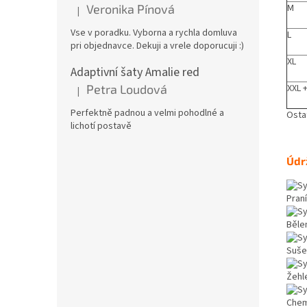
M
Veronika Pínová
|
Hodnocení produktu je 5 z 5 hvězdiček.
Vse v poradku. Vyborna a rychla domluva
L
pri objednavce. Dekuji a vrele doporucuji :)
XL
Adaptivní šaty Amalie red
XXL +
Petra Loudová
|
Hodnocení produktu je 5 z 5 hvězdiček.
Perfektně padnou a velmi pohodlné a
Osta
lichotí postavě
Údr
Praní
Bělen
Suše
Žehle
Chemi