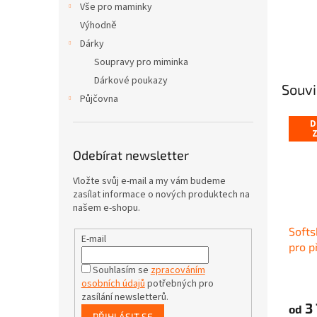
Vše pro maminky
Výhodně
Dárky
Soupravy pro miminka
Dárkové poukazy
Souvi
Půjčovna
D
Odebírat newsletter
Vložte svůj e-mail a my vám budeme
zasílat informace o nových produktech na
našem e-shopu.
Softs
E-mail
pro p
HLAD
Souhlasím se
zpracováním
jaro
osobních údajů
potřebných pro
zasílání newsletterů.
3 
od
PŘIHLÁSIT SE