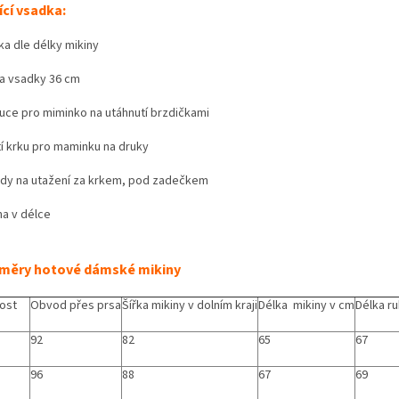
cí vsadka:
ka dle délky mikiny
ka vsadky 36 cm
puce pro miminko na utáhnutí brzdičkami
tí krku pro maminku na druky
zdy na utažení za krkem, pod zadečkem
ma v délce
měry hotové dámské mikiny
kost
Obvod přes prsa
Šířka mikiny v dolním kraji
Délka mikiny v cm
Délka r
92
82
65
67
96
88
67
69