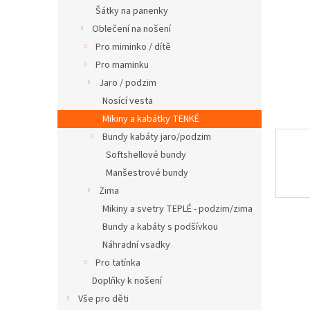
n
Šátky na panenky
e
Oblečení na nošení
l
Pro miminko / dítě
Pro maminku
Jaro / podzim
Nosící vesta
Mikiny a kabátky TENKÉ
Bundy kabáty jaro/podzim
Softshellové bundy
Manšestrové bundy
Zima
Mikiny a svetry TEPLÉ - podzim/zima
Bundy a kabáty s podšívkou
Náhradní vsadky
Pro tatínka
Doplňky k nošení
Vše pro děti