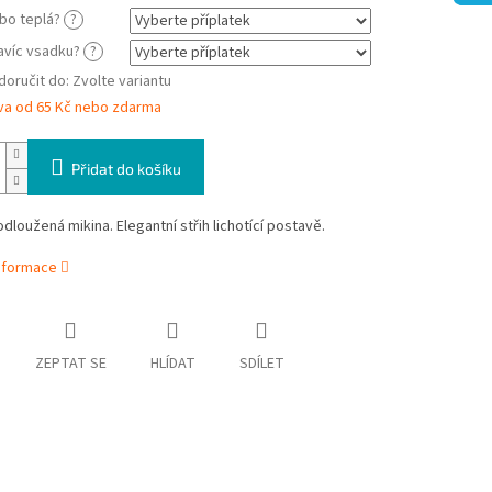
bo teplá?
?
avíc vsadku?
?
oručit do:
Zvolte variantu
va od 65 Kč nebo zdarma
Přidat do košíku
odloužená mikina. Elegantní střih lichotící postavě.
informace
ZEPTAT SE
HLÍDAT
SDÍLET