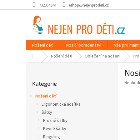
Přejít
732364844
eshop@nejenprodeti.cz
na
obsah
Nošení dětí
Nosící poradenství
Vše pro mami
Domů
Nošení dětí
Oblečení na nošení
Pro
P
Nosí
o
Přeskočit
s
Průměr
Neohod
Kategorie
kategorie
t
hodnoce
r
produkt
Nošení dětí
a
je
Ergonomická nosítka
0,0
n
z
Šátky
n
5
í
Pružné šátky
hvězdič
p
Pevné šátky
a
Ringsling