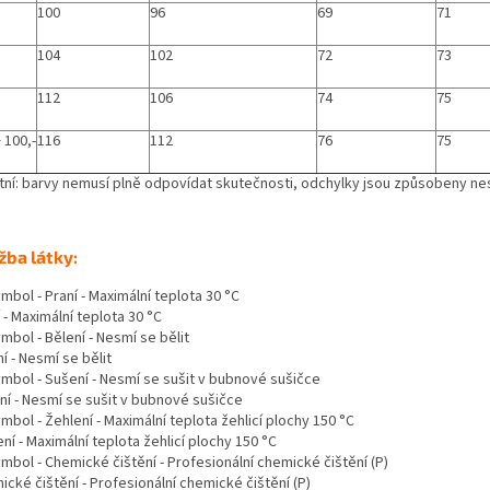
100
96
69
71
104
102
72
73
112
106
74
75
 100,-
116
112
76
75
tní: barvy nemusí plně odpovídat skutečnosti, odchylky jsou způsobeny nes
žba látky:
 - Maximální teplota 30 °C
í - Nesmí se bělit
ní - Nesmí se sušit v bubnové sušičce
ní - Maximální teplota žehlicí plochy 150 °C
cké čištění - Profesionální chemické čištění (P)