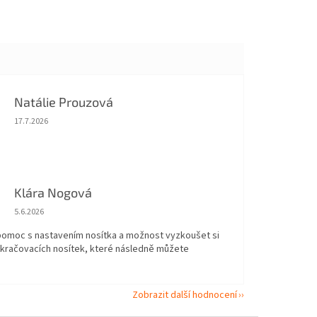
Natálie Prouzová
Hodnocení obchodu je 5 z 5 hvězdiček.
17.7.2026
Klára Nogová
Hodnocení obchodu je 5 z 5 hvězdiček.
5.6.2026
 pomoc s nastavením nosítka a možnost vyzkoušet si
okračovacích nosítek, které následně můžete
Zobrazit další hodnocení