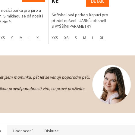
Kč
DETAIL
 nosící parka pro jaro a
Softshellová parka s kapucí pro
. S mikinou se dá nosit i
přední nošení - JARNÍ softshell
é zimě.
S VYŠŠÍMI PARAMETRY
XS
S
M
L
XL
XXL
XXS
XS
S
M
L
XL
XXL
s
Hodnocení
Diskuze