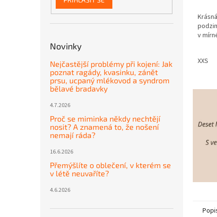
Krásná
podzim
v mírn
Novinky
XXS
Nejčastější problémy při kojení: Jak
poznat ragády, kvasinku, zánět
prsu, ucpaný mlékovod a syndrom
bělavé bradavky
4.7.2026
Proč se miminka někdy nechtějí
nosit? A znamená to, že nošení
nemají ráda?
16.6.2026
Přemýšlíte o oblečení, v kterém se
v létě neuvaříte?
4.6.2026
Popi