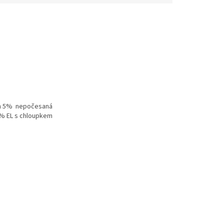
an 5% nepočesaná
% EL s chloupkem