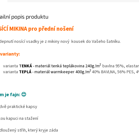
ailní popis produktu
ÍCÍ MIKINA pro přední nošení
depnutí nosící vsadky je z mikiny nový kousek do Vašeho šatníku.
varianty:
2
varianta
T
ENKÁ
- materiál tenká t
eplákovina 240g/m
bavlna 95%, elast
2
varianta
TEPLÁ
- materiál warmkeeper 400g/m
40% BAVLNA, 56% PES, 4
m je fajn: 😊
 dvě praktické kapsy
kou kapuci na stažení
dloužený střih, který kryje záda