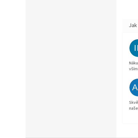
Náku
vším
Skvě
naše