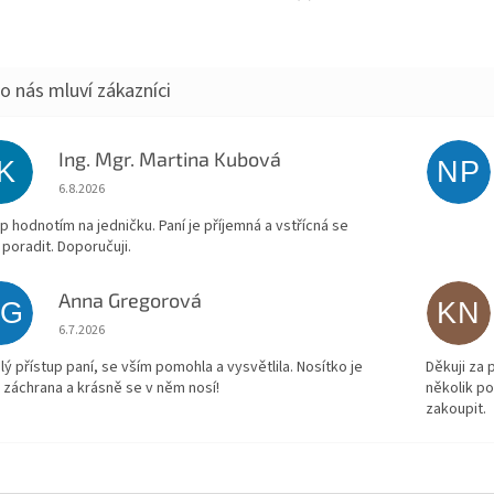
Ing. Mgr. Martina Kubová
IK
NP
Hodnocení obchodu je 5 z 5 hvězdiček.
6.8.2026
p hodnotím na jedničku. Paní je příjemná a vstřícná se
 poradit. Doporučuji.
Anna Gregorová
AG
KN
Hodnocení obchodu je 5 z 5 hvězdiček.
6.7.2026
lý přístup paní, se vším pomohla a vysvětlila. Nosítko je
Děkuji za
 záchrana a krásně se v něm nosí!
několik p
zakoupit.