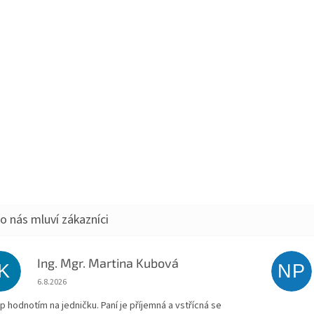
Ing. Mgr. Martina Kubová
IK
NP
Hodnocení obchodu je 5 z 5 hvězdiček.
6.8.2026
p hodnotím na jedničku. Paní je příjemná a vstřícná se