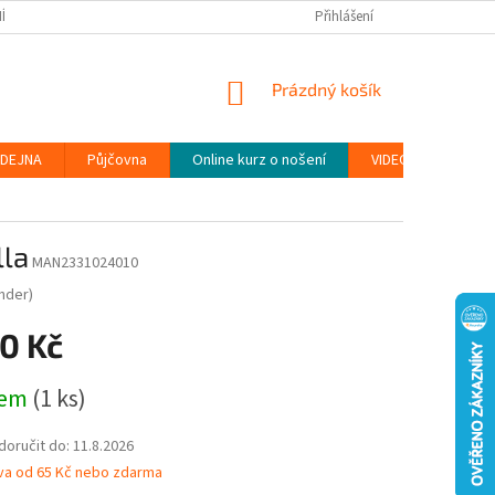
ÍNKY
PODMÍNKY OCHRANY OSOBNÍCH ÚDAJŮ (GDPR)
Přihlášení
MOJE OBJEDN
NÁKUPNÍ
Prázdný košík
KOŠÍK
DEJNA
Půjčovna
Online kurz o nošení
VIDEONÁVODY
lla
MAN2331024010
nder)
0 Kč
dem
(1 ks)
oručit do:
11.8.2026
va od 65 Kč nebo zdarma