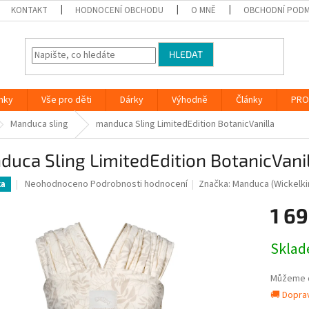
KONTAKT
HODNOCENÍ OBCHODU
O MNĚ
OBCHODNÍ PODM
HLEDAT
nky
Vše pro děti
Dárky
Výhodně
Články
PRO
Manduca sling
manduca Sling LimitedEdition BotanicVanilla
uca Sling LimitedEdition BotanicVani
Průměrné
Neohodnoceno
Podrobnosti hodnocení
Značka:
Manduca (Wickelki
ka
hodnocení
produktu
1 69
je
0,0
Měrná
Skla
z
cena:
5
hvězdiček.
Můžeme d
🚚 Dopra