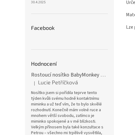
Urče
30.4.2025
Mate
Lze 
Facebook
Hodnocení
Rostoucí nosítko BabyMonkey Original Essential - khaki zelené
Lucie Petříčková
|
Hodnocení produktu je 5 z 5 hvězdiček.
Nosítko jsem si pořídila teprve tento
týden kvůli svému hodně kontaktnímu
miminku a už teď vím, že to bylo skvělé
rozhodnutí. Konečně mám volné ruce a
mnohem větší svobodu, zatímco je
miminko spokojené a v mé blízkosti.
Velkým přínosem byla také konzultace s
Petrou – všechno mi trpělivě vysvětlila,