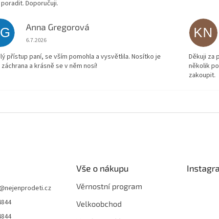
 poradit. Doporučuji.
Anna Gregorová
AG
KN
Hodnocení obchodu je 5 z 5 hvězdiček.
6.7.2026
lý přístup paní, se vším pomohla a vysvětlila. Nosítko je
Děkuji za
 záchrana a krásně se v něm nosí!
několik p
zakoupit.
Vše o nákupu
Instagr
Věrnostní program
@
nejenprodeti.cz
4844
Velkoobchod
4844