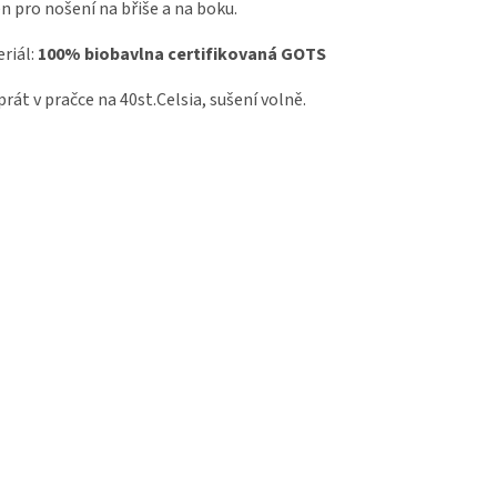
n pro nošení na břiše a na boku.
riál:
100% biobavlna certifikovaná GOTS
prát v pračce na 40st.Celsia, sušení volně.