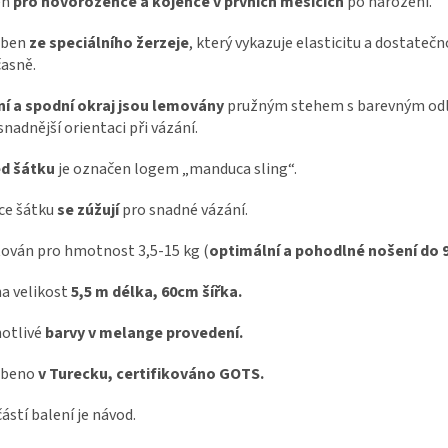
en
pro novorozence a kojence v prvních měsících
po narození.
oben
ze speciálního žerzeje
, který vykazuje elasticitu a dostateč
asně.
í a spodní okraj jsou lemovány
pružným stehem s barevným od
snadnější orientaci při vázání.
ed šátku
je označen logem „manduca sling“.
ce šátku
se zúžují
pro snadné vázání.
ován pro hmotnost 3,5-15 kg (
optimální a pohodlné nošení do 
a velikost
5,5 m délka, 60cm šířka.
otlivé
barvy v melange provedení.
obeno
v Turecku, certifikováno GOTS.
ástí balení je návod.