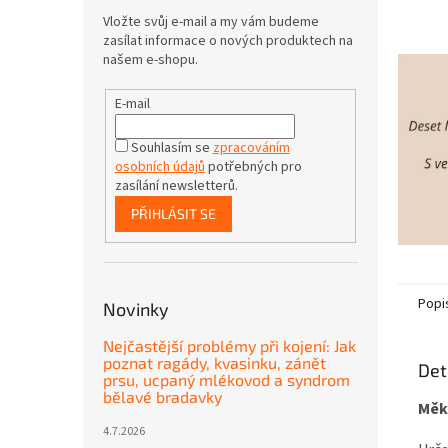
Vložte svůj e-mail a my vám budeme
zasílat informace o nových produktech na
našem e-shopu.
E-mail
Souhlasím se
zpracováním
osobních údajů
potřebných pro
zasílání newsletterů.
PŘIHLÁSIT SE
Popi
Novinky
Nejčastější problémy při kojení: Jak
poznat ragády, kvasinku, zánět
Det
prsu, ucpaný mlékovod a syndrom
bělavé bradavky
Měk
4.7.2026