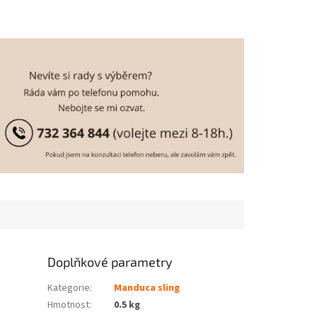
Doplňkové parametry
Kategorie
:
Manduca sling
Hmotnost
:
0.5 kg