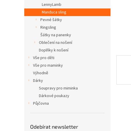
n
LennyLamb
e
Manduca sling
l
Pevné šátky
Ringsling
Šátky na panenky
Oblečení na nošení
Doplňky k nošení
Vše pro děti
Vše pro maminky
Výhodně
Dárky
Soupravy pro miminka
Dárkové poukazy
Půjčovna
Odebírat newsletter