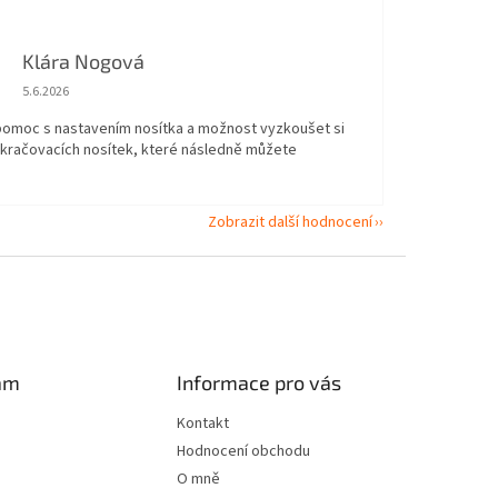
Klára Nogová
Hodnocení obchodu je 5 z 5 hvězdiček.
5.6.2026
 pomoc s nastavením nosítka a možnost vyzkoušet si
okračovacích nosítek, které následně můžete
Zobrazit další hodnocení
am
Informace pro vás
Kontakt
Hodnocení obchodu
O mně