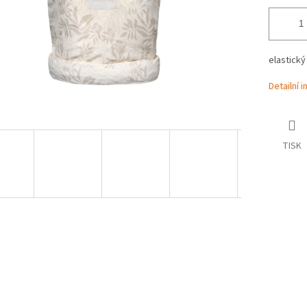
elastický
Detailní 
TISK