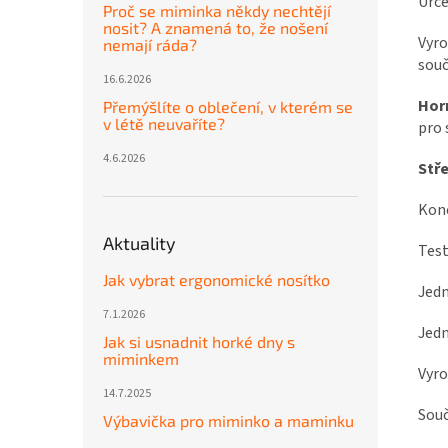
Urč
Proč se miminka někdy nechtějí
nosit? A znamená to, že nošení
Vyr
nemají ráda?
souč
16.6.2026
Horn
Přemýšlíte o oblečení, v kterém se
v létě neuvaříte?
pro 
4.6.2026
Stř
Kon
Aktuality
Test
Jak vybrat ergonomické nosítko
Jedn
7.1.2026
Jedn
Jak si usnadnit horké dny s
miminkem
Vyr
14.7.2025
Souč
Výbavička pro miminko a maminku