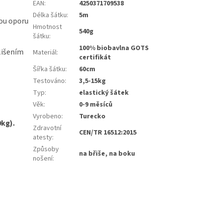
EAN
:
4250371709538
Délka šátku
:
5m
nou oporu
Hmotnost
540g
šátku
:
100% biobavlna GOTS
lišením
Materiál
:
certifikát
Šířka šátku
:
60cm
Testováno
:
3,5-15kg
Typ
:
elastický šátek
Věk
:
0-9 měsíců
Vyrobeno
:
Turecko
9kg).
Zdravotní
CEN/TR 16512:2015
atesty
:
Způsoby
na břiše, na boku
nošení
: