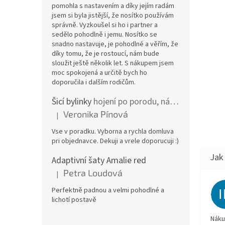
pomohla s nastavením a díky jejím radám
jsem si byla jistější, že nosítko používám
správně. Vyzkoušel si ho i partner a
sedělo pohodlně i jemu. Nosítko se
snadno nastavuje, je pohodlné a věřím, že
díky tomu, že je rostoucí, nám bude
sloužit ještě několik let. S nákupem jsem
moc spokojená a určitě bych ho
doporučila i dalším rodičům.
Šicí bylinky
hojení po porodu, nástřih a jizvy
Veronika Pínová
|
Hodnocení produktu je 5 z 5 hvězdiček.
Vse v poradku. Vyborna a rychla domluva
pri objednavce. Dekuji a vrele doporucuji :)
Adaptivní šaty Amalie red
Petra Loudová
|
Hodnocení produktu je 5 z 5 hvězdiček.
Perfektně padnou a velmi pohodlné a
lichotí postavě
Náku