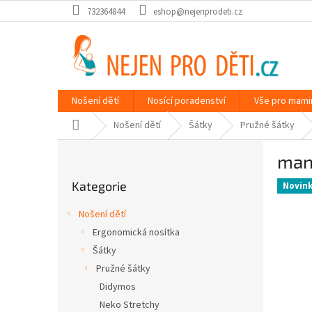
Přejít
732364844
eshop@nejenprodeti.cz
na
obsah
Nošení dětí
Nosící poradenství
Vše pro mami
Domů
Nošení dětí
Šátky
Pružné šátky
P
mand
o
Přeskočit
s
Kategorie
kategorie
Novin
t
r
Nošení dětí
a
Ergonomická nosítka
n
Šátky
n
í
Pružné šátky
p
Didymos
a
Neko Stretchy