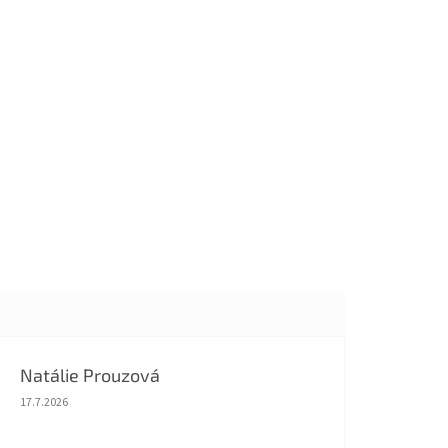
Natálie Prouzová
Hodnocení obchodu je 5 z 5 hvězdiček.
17.7.2026