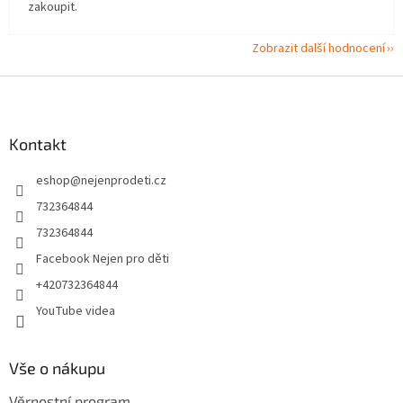
zakoupit.
Zobrazit další hodnocení
Z
á
p
a
Kontakt
t
eshop
@
nejenprodeti.cz
í
732364844
732364844
Facebook Nejen pro děti
+420732364844
YouTube videa
Vše o nákupu
Věrnostní program