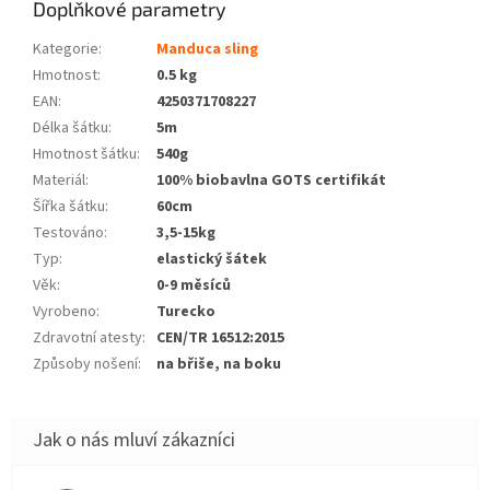
Doplňkové parametry
Kategorie
:
Manduca sling
Hmotnost
:
0.5 kg
EAN
:
4250371708227
Délka šátku
:
5m
Hmotnost šátku
:
540g
Materiál
:
100% biobavlna GOTS certifikát
Šířka šátku
:
60cm
Testováno
:
3,5-15kg
Typ
:
elastický šátek
Věk
:
0-9 měsíců
Vyrobeno
:
Turecko
Zdravotní atesty
:
CEN/TR 16512:2015
Způsoby nošení
:
na břiše, na boku