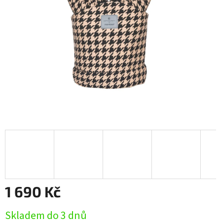
1 690 Kč
Měrná
Skladem do 3 dnů
cena: