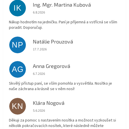
Ing. Mgr. Martina Kubová
IK
Hodnocení obchodu je 5 z 5 hvězdiček.
6.8.2026
Nákup hodnotím na jedničku. Paní je příjemná a vstřícná se vším
poradit. Doporučuji.
Natálie Prouzová
NP
Hodnocení obchodu je 5 z 5 hvězdiček.
17.7.2026
Anna Gregorová
AG
Hodnocení obchodu je 5 z 5 hvězdiček.
6.7.2026
Skvělý přístup paní, se vším pomohla a vysvětlila. Nosítko je
naše záchrana a krásně se v něm nosí!
Klára Nogová
KN
Hodnocení obchodu je 5 z 5 hvězdiček.
5.6.2026
Děkuji za pomoc s nastavením nosítka a možnost vyzkoušet si
několik pokračovacích nosítek, které následně můžete