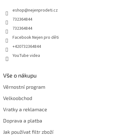
t
eshop
@
nejenprodeti.cz
í
732364844
732364844
Facebook Nejen pro děti
+420732364844
YouTube videa
Vše o nákupu
Věrnostní program
Velkoobchod
Vratky a reklamace
Doprava a platba
Jak používat filtr zboží