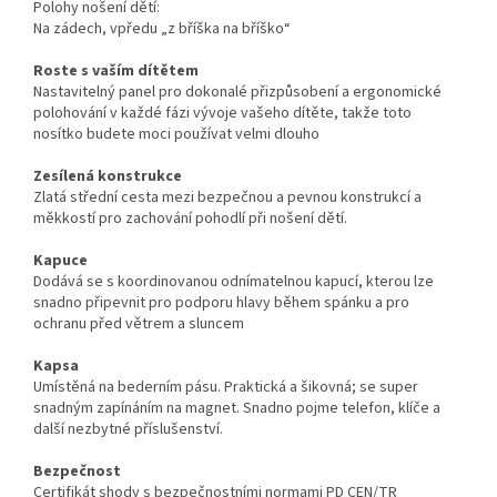
Polohy nošení dětí:
Na zádech, vpředu „z bříška na bříško“
Roste s vaším dítětem
Nastavitelný panel pro dokonalé přizpůsobení a ergonomické
polohování v každé fázi vývoje vašeho dítěte, takže toto
nosítko budete moci používat velmi dlouho
Zesílená konstrukce
Zlatá střední cesta mezi bezpečnou a pevnou konstrukcí a
měkkostí pro zachování pohodlí při nošení dětí.
Kapuce
Dodává se s koordinovanou odnímatelnou kapucí, kterou lze
snadno připevnit pro podporu hlavy během spánku a pro
ochranu před větrem a sluncem
Kapsa
Umístěná na bederním pásu. Praktická a šikovná; se super
snadným zapínáním na magnet. Snadno pojme telefon, klíče a
další nezbytné příslušenství.
Bezpečnost
Certifikát shody s bezpečnostními normami PD CEN/TR