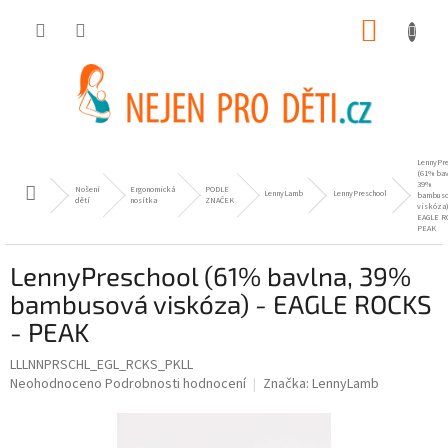
Přejít
NÁKUP
na
obsah
KOŠÍK
LennyPre
(61% bav
39%
Nošení
Ergonomická
PODLE
Domů
LennyLamb
LennyPreschool
bambus
dětí
nosítka
ZNAČEK
viskóza)
EAGLE R
PEAK
LennyPreschool (61% bavlna, 39%
bambusová viskóza) - EAGLE ROCKS
- PEAK
LLLNNPRSCHL_EGL_RCKS_PKLL
Průměrné
Neohodnoceno
Podrobnosti hodnocení
Značka:
LennyLamb
hodnocení
produktu
je