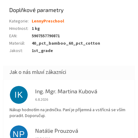
Doplňkové parametry
Kategorie
:
LennyPreschool
Hmotnost
:
1 kg
EAN
:
5907557790871
Materiál
:
40_pct_bamboo_60_pct_cotton
Jakost
:
1st_grade
Ing. Mgr. Martina Kubová
IK
Hodnocení obchodu je 5 z 5 hvězdiček.
6.8.2026
Nákup hodnotím na jedničku. Paní je příjemná a vstřícná se vším
poradit. Doporučuji.
Natálie Prouzová
NP
Hodnocení obchodu je 5 z 5 hvězdiček.