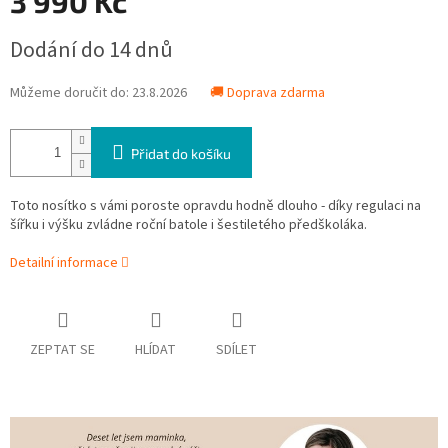
A
3 990 Kč
Měrná
Dodání do 14 dnů
cena:
Můžeme doručit do:
23.8.2026
🚚 Doprava zdarma
Přidat do košíku
Toto nosítko s vámi poroste opravdu hodně dlouho - díky regulaci na
šířku i výšku zvládne roční batole i šestiletého předškoláka.
Detailní informace
ZEPTAT SE
HLÍDAT
SDÍLET