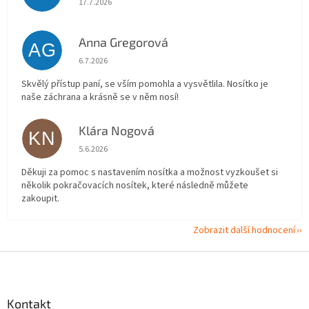
17.7.2026
Anna Gregorová
AG
Hodnocení obchodu je 5 z 5 hvězdiček.
6.7.2026
Skvělý přístup paní, se vším pomohla a vysvětlila. Nosítko je
naše záchrana a krásně se v něm nosí!
Klára Nogová
KN
Hodnocení obchodu je 5 z 5 hvězdiček.
5.6.2026
Děkuji za pomoc s nastavením nosítka a možnost vyzkoušet si
několik pokračovacích nosítek, které následně můžete
zakoupit.
Zobrazit další hodnocení
Z
á
p
a
Kontakt