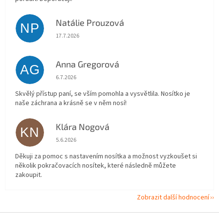
Natálie Prouzová
NP
Hodnocení obchodu je 5 z 5 hvězdiček.
17.7.2026
Anna Gregorová
AG
Hodnocení obchodu je 5 z 5 hvězdiček.
6.7.2026
Skvělý přístup paní, se vším pomohla a vysvětlila. Nosítko je
naše záchrana a krásně se v něm nosí!
Klára Nogová
KN
Hodnocení obchodu je 5 z 5 hvězdiček.
5.6.2026
Děkuji za pomoc s nastavením nosítka a možnost vyzkoušet si
několik pokračovacích nosítek, které následně můžete
zakoupit.
Zobrazit další hodnocení
Z