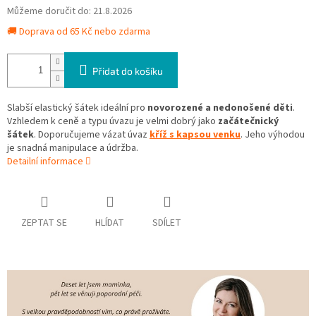
Můžeme doručit do:
21.8.2026
🚚 Doprava od 65 Kč nebo zdarma
Přidat do košíku
Slabší elastický šátek ideální pro
novorozené a nedonošené děti
.
Vzhledem k ceně a typu úvazu je velmi dobrý jako
začátečnický
šátek
. Doporučujeme vázat úvaz
kříž s kapsou venku
. Jeho výhodou
je snadná manipulace a údržba.
Detailní informace
ZEPTAT SE
HLÍDAT
SDÍLET