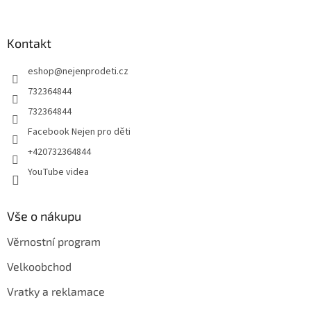
á
p
a
Kontakt
t
eshop
@
nejenprodeti.cz
í
732364844
732364844
Facebook Nejen pro děti
+420732364844
YouTube videa
Vše o nákupu
Věrnostní program
Velkoobchod
Vratky a reklamace