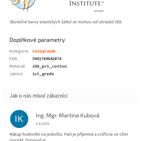
Skutečné barvy elastických šátků se mohou od obrázků lišit.
Doplňkové parametry
Kategorie
:
LennyLamb
EAN
:
5901769642874
Materiál
:
100_pct_cotton
Jakost
:
1st_grade
Ing. Mgr. Martina Kubová
IK
Hodnocení obchodu je 5 z 5 hvězdiček.
6.8.2026
Nákup hodnotím na jedničku. Paní je příjemná a vstřícná se vším
poradit. Doporučuji.