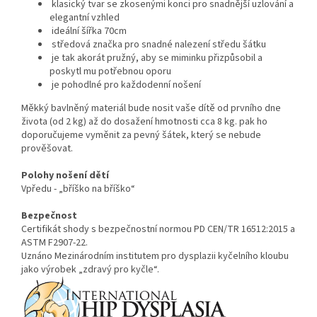
klasický tvar se zkosenými konci pro snadnější uzlování a
elegantní vzhled
ideální šířka 70cm
středová značka pro snadné nalezení středu šátku
je tak akorát pružný, aby se miminku přizpůsobil a
poskytl mu potřebnou oporu
je pohodlné pro každodenní nošení
Měkký bavlněný materiál bude nosit vaše dítě od prvního dne
života (od 2 kg) až do dosažení hmotnosti cca 8 kg. pak ho
doporučujeme vyměnit za pevný šátek, který se nebude
prověšovat.
Polohy nošení dětí
Vpředu - „bříško na bříško“
Bezpečnost
Certifikát shody s bezpečnostní normou PD CEN/TR 16512:2015 a
ASTM F2907-22.
Uznáno Mezinárodním institutem pro dysplazii kyčelního kloubu
jako výrobek „zdravý pro kyčle“.