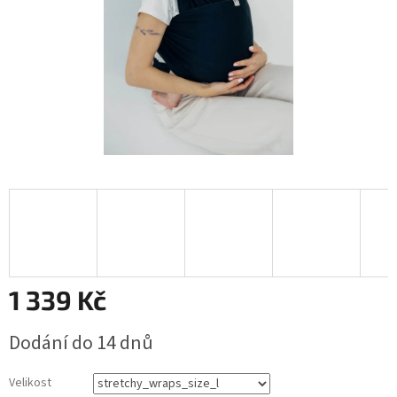
1 339 Kč
Měrná
Dodání do 14 dnů
cena:
Velikost