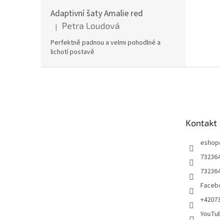
Adaptivní šaty Amalie red
Petra Loudová
|
Hodnocení produktu je 5 z 5 hvězdiček.
Perfektně padnou a velmi pohodlné a
lichotí postavě
Z
á
p
a
t
Kontakt
í
eshop
73236
73236
Facebo
+4207
YouTu