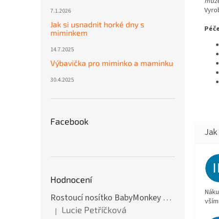
může
Vyro
7.1.2026
Jak si usnadnit horké dny s
Péče
miminkem
14.7.2025
Výbavička pro miminko a maminku
30.4.2025
Facebook
Hodnocení
Náku
Rostoucí nosítko BabyMonkey Original Essential - khaki zelené
vším
Lucie Petříčková
|
Hodnocení produktu je 5 z 5 hvězdiček.