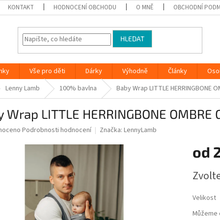
KONTAKT
HODNOCENÍ OBCHODU
O MNĚ
OBCHODNÍ PODM
HLEDAT
nky
Vše pro děti
Dárky
Výhodně
Články
Oso
Lenny Lamb
100% bavlna
Baby Wrap LITTLE HERRINGBONE O
y Wrap LITTLE HERRINGBONE OMBRE 
né
noceno
Podrobnosti hodnocení
Značka:
LennyLamb
ní
od
2
u
Měrná
Zvolt
cena:
ek.
Velikost
Můžeme d