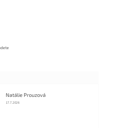
budete
Natálie Prouzová
Hodnocení obchodu je 5 z 5 hvězdiček.
17.7.2026