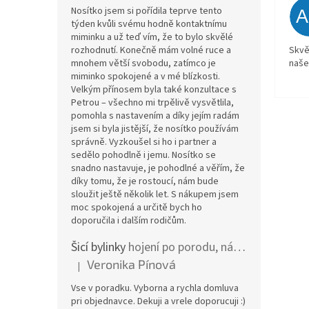
Nosítko jsem si pořídila teprve tento
týden kvůli svému hodně kontaktnímu
miminku a už teď vím, že to bylo skvělé
Skvě
rozhodnutí. Konečně mám volné ruce a
naše
mnohem větší svobodu, zatímco je
miminko spokojené a v mé blízkosti.
Velkým přínosem byla také konzultace s
Petrou – všechno mi trpělivě vysvětlila,
pomohla s nastavením a díky jejím radám
jsem si byla jistější, že nosítko používám
správně. Vyzkoušel si ho i partner a
sedělo pohodlně i jemu. Nosítko se
snadno nastavuje, je pohodlné a věřím, že
díky tomu, že je rostoucí, nám bude
sloužit ještě několik let. S nákupem jsem
moc spokojená a určitě bych ho
doporučila i dalším rodičům.
Šicí bylinky
hojení po porodu, nástřih a jizvy
Veronika Pínová
|
Hodnocení produktu je 5 z 5 hvězdiček.
Vse v poradku. Vyborna a rychla domluva
pri objednavce. Dekuji a vrele doporucuji :)