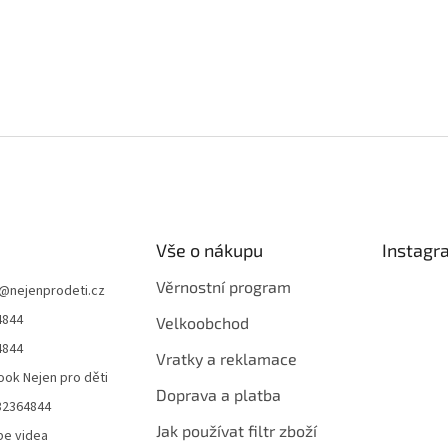
Vše o nákupu
Instagr
Věrnostní program
@
nejenprodeti.cz
4844
Velkoobchod
4844
Vratky a reklamace
ok Nejen pro děti
Doprava a platba
32364844
Jak používat filtr zboží
be videa