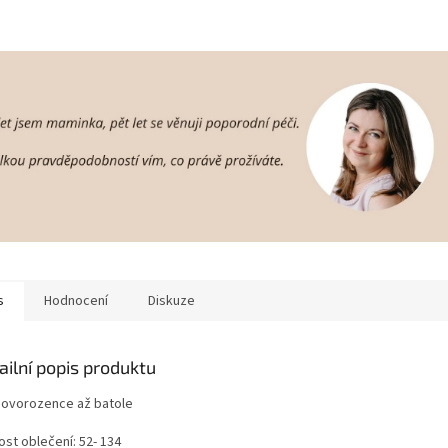
s
Hodnocení
Diskuze
ailní popis produktu
novorozence až batole
ost oblečení: 52- 134