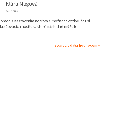
Klára Nogová
Hodnocení obchodu je 5 z 5 hvězdiček.
5.6.2026
 pomoc s nastavením nosítka a možnost vyzkoušet si
okračovacích nosítek, které následně můžete
Zobrazit další hodnocení