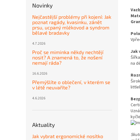
Novinky
Vaz
Mate
Nejčastější problémy při kojení: Jak
Gra
poznat ragády, kvasinku, zánět
prsu, ucpaný mlékovod a syndrom
bělavé bradavky
Polo
Vpře
4.7.2026
Jak 
Proč se miminka někdy nechtějí
Šířka
nosit? A znamená to, že nošení
nemají ráda?
na d
16.6.2026
Roz
Širo
Přemýšlíte o oblečení, v kterém se
littl
v létě neuvaříte?
4.6.2026
Bez
Cert
Uzná
kyčle
Aktuality
Skut
Jak vybrat ergonomické nosítko