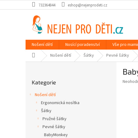
Přejít
732364844
eshop@nejenprodeti.cz
na
obsah
Nošení dětí
Nosící poradenství
Vše pro mami
Domů
Nošení dětí
Šátky
Pevné šátky
P
Bab
o
Přeskočit
s
Průměr
Neohod
Kategorie
kategorie
t
hodnoce
r
produkt
Nošení dětí
a
je
Ergonomická nosítka
0,0
n
z
Šátky
n
5
í
Pružné šátky
hvězdič
p
Pevné šátky
a
BabyMonkey