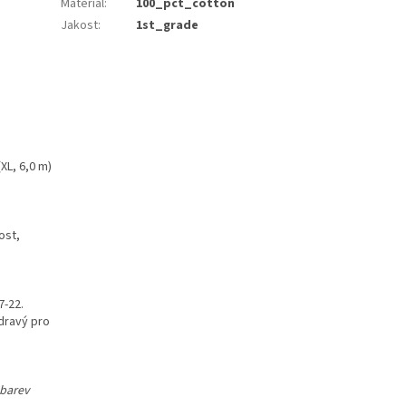
Materiál
:
100_pct_cotton
Jakost
:
1st_grade
(XL, 6,0 m)
ost,
7-22.
dravý pro
 barev