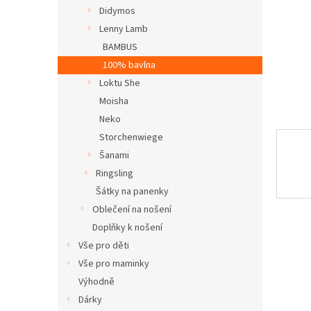
n
Didymos
e
Lenny Lamb
l
BAMBUS
100% bavlna
Loktu She
Moisha
Neko
Storchenwiege
Šanami
Ringsling
Šátky na panenky
Oblečení na nošení
Doplňky k nošení
Vše pro děti
Vše pro maminky
Výhodně
Dárky