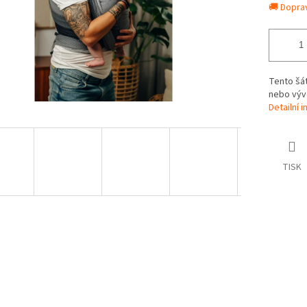
🚚 Dopra
Tento šát
nebo výv
Detailní 
TISK