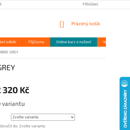
ÍNKY
PODMÍNKY OCHRANY OSOBNÍCH ÚDAJŮ (GDPR)
Přihlášení
MOJE OBJEDN
NÁKUPNÍ
Prázdný košík
KOŠÍK
bní odběr
Půjčovna
Online kurz o nošení
VIDEONÁVODY
MBRE GREY
GREY
 320 Kč
e variantu
oručit do:
Zvolte variantu