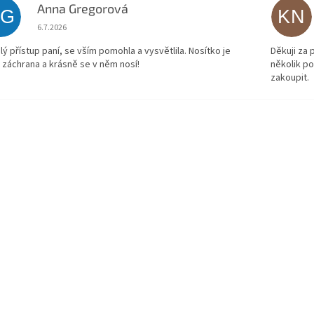
Anna Gregorová
AG
KN
Hodnocení obchodu je 5 z 5 hvězdiček.
6.7.2026
lý přístup paní, se vším pomohla a vysvětlila. Nosítko je
Děkuji za
 záchrana a krásně se v něm nosí!
několik p
zakoupit.