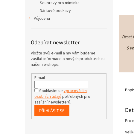
Soupravy pro miminka
Dárkové poukazy
Půjčovna
Odebírat newsletter
Vložte svůj e-mail a my vám budeme
zasílat informace o nových produktech na
našem e-shopu.
E-mail
Popi
Souhlasím se
zpracováním
osobních údajů
potřebných pro
zasílání newsletterů.
Det
PŘIHLÁSIT SE
Pro 
Velik