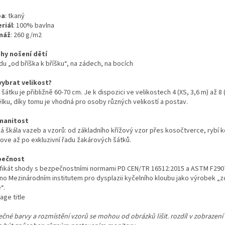
ba
: tkaný
riál
: 100% bavlna
máž
: 260 g/m2
hy nošení dětí
du „od bříška k bříšku“, na zádech, na bocích
vybrat velikost?
 šátku je přibližně 60-70 cm. Je k dispozici ve velikostech 4 (XS, 3,6 m) až 8 
élku, díky tomu je vhodná pro osoby různých velikostí a postav.
manitost
ká škála vazeb a vzorů: od základního křížový vzor přes kosočtverce, rybí k
elove až po exkluzivní řadu žakárových šátků.
pečnost
ifikát shody s bezpečnostními normami PD CEN/TR 16512:2015 a ASTM F290
no Mezinárodním institutem pro dysplazii kyčelního kloubu jako výrobek „z
“.
ečné barvy a rozmístění vzorů se mohou od obrázků lišit. rozdíl v zobrazení