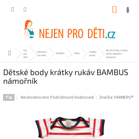
Přejít
NÁKUP
na
obsah
KOŠÍK
Vše
Dětské body krátky
Oblečení
Krátký
Domů
Bambus
Body
pro
rukáv BAMBUS
pro děti
rukáv
děti
námořník
Dětské body krátky rukáv BAMBUS
námořník
Průměrné
Neohodnoceno
Podrobnosti hodnocení
Značka:
FARMERS®
Tip
hodnocení
produktu
je
0,0
z
5
hvězdiček.