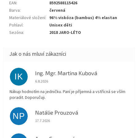
EAN
:
8592588115426
Barva
:
červená
Materiálové složení
:
96% viskóza (bambus) 4% elastan
Pohlaví
:
Unisex děti
Sezóna
:
2018 JARO-LÉTO
Ing. Mgr. Martina Kubová
IK
Hodnocení obchodu je 5 z 5 hvězdiček.
6.8.2026
Nákup hodnotím na jedničku. Paní je příjemná a vstřícná se vším
poradit. Doporučuji.
Natálie Prouzová
NP
Hodnocení obchodu je 5 z 5 hvězdiček.
17.7.2026