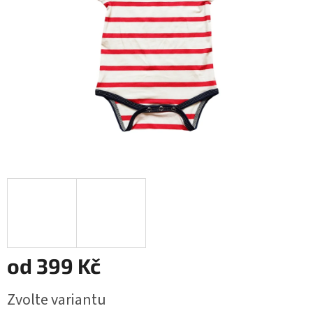
od
399 Kč
Měrná
Zvolte variantu
cena: