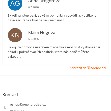
Anna Gregorová
AG
Hodnocení obchodu je 5 z 5 hvězdiček.
6.7.2026
Skvělý přístup paní, se vším pomohla a vysvětlila. Nosítko je
naše záchrana a krásně se v něm nosí!
Klára Nogová
KN
Hodnocení obchodu je 5 z 5 hvězdiček.
5.6.2026
Děkuji za pomoc s nastavením nosítka a možnost vyzkoušet si
několik pokračovacích nosítek, které následně můžete
zakoupit.
Zobrazit další hodnocení
Z
á
p
a
Kontakt
t
eshop
@
nejenprodeti.cz
í