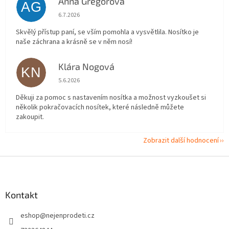
Anna Gregorová
AG
Hodnocení obchodu je 5 z 5 hvězdiček.
6.7.2026
Skvělý přístup paní, se vším pomohla a vysvětlila. Nosítko je
naše záchrana a krásně se v něm nosí!
Klára Nogová
KN
Hodnocení obchodu je 5 z 5 hvězdiček.
5.6.2026
Děkuji za pomoc s nastavením nosítka a možnost vyzkoušet si
několik pokračovacích nosítek, které následně můžete
zakoupit.
Zobrazit další hodnocení
Z
á
p
a
Kontakt
t
eshop
@
nejenprodeti.cz
í