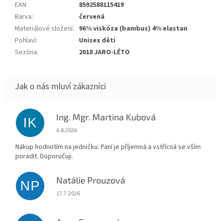
EAN
:
8592588115419
Barva
:
červená
Materiálové složení
:
96% viskóza (bambus) 4% elastan
Pohlaví
:
Unisex děti
Sezóna
:
2018 JARO-LÉTO
Ing. Mgr. Martina Kubová
IK
Hodnocení obchodu je 5 z 5 hvězdiček.
6.8.2026
Nákup hodnotím na jedničku. Paní je příjemná a vstřícná se vším
poradit. Doporučuji.
Natálie Prouzová
NP
Hodnocení obchodu je 5 z 5 hvězdiček.
17.7.2026