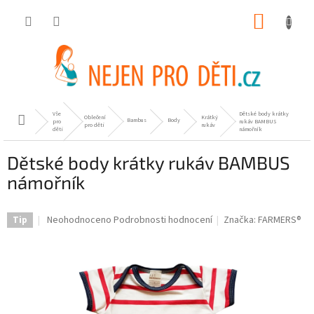
Přejít
NÁKUP
na
obsah
KOŠÍK
Vše
Dětské body krátky
Oblečení
Krátký
Domů
Bambus
Body
pro
rukáv BAMBUS
pro děti
rukáv
děti
námořník
Dětské body krátky rukáv BAMBUS
námořník
Průměrné
Neohodnoceno
Podrobnosti hodnocení
Značka:
FARMERS®
Tip
hodnocení
produktu
je
0,0
z
5
hvězdiček.