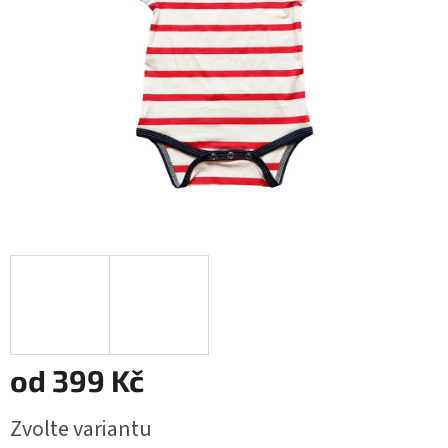
od
399 Kč
Měrná
Zvolte variantu
cena: