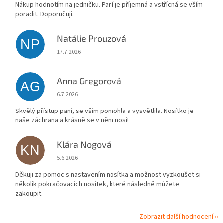
Nákup hodnotím na jedničku. Paní je příjemná a vstřícná se vším
poradit. Doporučuji.
Natálie Prouzová
NP
Hodnocení obchodu je 5 z 5 hvězdiček.
17.7.2026
Anna Gregorová
AG
Hodnocení obchodu je 5 z 5 hvězdiček.
6.7.2026
Skvělý přístup paní, se vším pomohla a vysvětlila. Nosítko je
naše záchrana a krásně se v něm nosí!
Klára Nogová
KN
Hodnocení obchodu je 5 z 5 hvězdiček.
5.6.2026
Děkuji za pomoc s nastavením nosítka a možnost vyzkoušet si
několik pokračovacích nosítek, které následně můžete
zakoupit.
Zobrazit další hodnocení