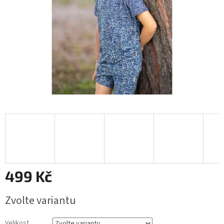
499 Kč
Měrná
Zvolte variantu
cena:
Velikost