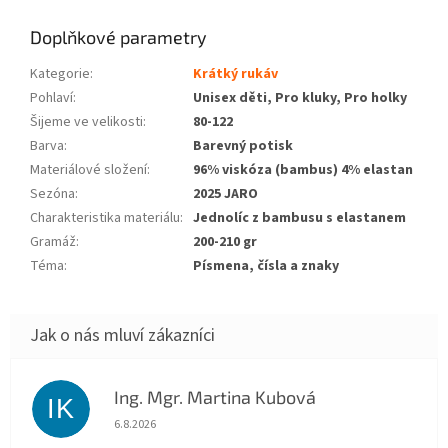
Doplňkové parametry
Kategorie
:
Krátký rukáv
Pohlaví
:
Unisex děti, Pro kluky, Pro holky
Šijeme ve velikosti
:
80-122
Barva
:
Barevný potisk
Materiálové složení
:
96% viskóza (bambus) 4% elastan
Sezóna
:
2025 JARO
Charakteristika materiálu
:
Jednolíc z bambusu s elastanem
Gramáž
:
200-210 gr
Téma
:
Písmena, čísla a znaky
Ing. Mgr. Martina Kubová
IK
Hodnocení obchodu je 5 z 5 hvězdiček.
6.8.2026