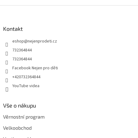
Z
á
p
a
Kontakt
t
eshop
@
nejenprodeti.cz
í
732364844
732364844
Facebook Nejen pro děti
+420732364844
YouTube videa
Vše o nákupu
Věrnostní program
Velkoobchod