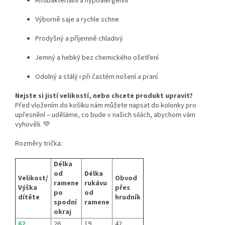
Antibakteriální a hypoalergenní
Výborně saje a rychle schne
Prodyšný a příjemně chladivý
Jemný a hebký bez chemického ošetření
Odolný a stálý i při častém nošení a praní
Nejste si jistí velikostí, nebo chcete produkt upravit?
Před vložením do košíku nám můžete napsat do kolonky pro
upřesnění – uděláme, co bude v našich silách, abychom vám
vyhověli. 💚
Rozměry trička:
Délka
od
Délka
Velikost/
Obvod
ramene
rukávu
Výška
přes
po
od
dítěte
hrudník
spodní
ramene
okraj
62
26
19
42