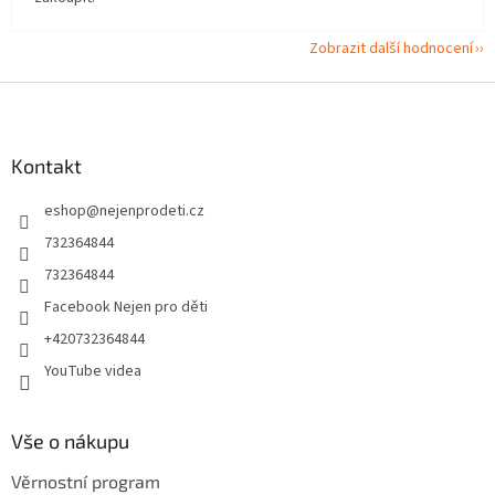
Zobrazit další hodnocení
Z
á
p
a
Kontakt
t
eshop
@
nejenprodeti.cz
í
732364844
732364844
Facebook Nejen pro děti
+420732364844
YouTube videa
Vše o nákupu
Věrnostní program