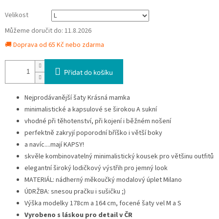
Velikost
Můžeme doručit do:
11.8.2026
🚚 Doprava od 65 Kč nebo zdarma
Přidat do košíku
Nejprodávanější šaty Krásná mamka
minimalistické a kapsulové se širokou A sukní
vhodné při těhotenství, při kojení i běžném nošení
perfektně zakryjí poporodní bříško i větší boky
a navíc....mají KAPSY!
skvěle kombinovatelný minimalistický kousek pro většinu outfitů
elegantní široký lodičkový výstřih pro jemný look
MATERIÁL: nádherný měkoučký modalový úplet Milano
ÚDRŽBA: snesou pračku i sušičku ;)
Výška modelky 178cm a 164 cm, focené šaty vel M a S
Vyrobeno s láskou pro detail v ČR