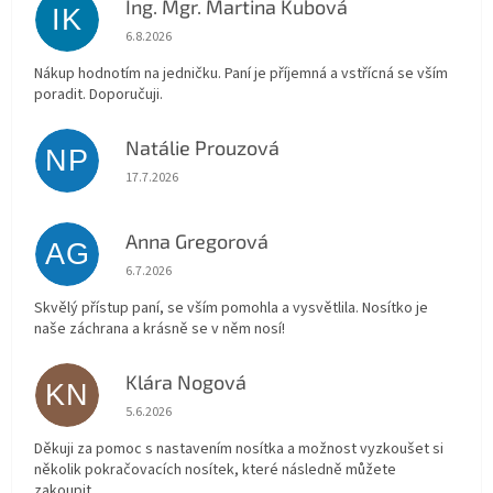
Ing. Mgr. Martina Kubová
IK
Hodnocení obchodu je 5 z 5 hvězdiček.
6.8.2026
Nákup hodnotím na jedničku. Paní je příjemná a vstřícná se vším
poradit. Doporučuji.
Natálie Prouzová
NP
Hodnocení obchodu je 5 z 5 hvězdiček.
17.7.2026
Anna Gregorová
AG
Hodnocení obchodu je 5 z 5 hvězdiček.
6.7.2026
Skvělý přístup paní, se vším pomohla a vysvětlila. Nosítko je
naše záchrana a krásně se v něm nosí!
Klára Nogová
KN
Hodnocení obchodu je 5 z 5 hvězdiček.
5.6.2026
Děkuji za pomoc s nastavením nosítka a možnost vyzkoušet si
několik pokračovacích nosítek, které následně můžete
zakoupit.