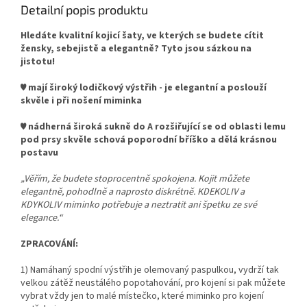
Detailní popis produktu
Hledáte kvalitní kojicí šaty, ve kterých se budete cítit
žensky, sebejistě a elegantně? Tyto jsou sázkou na
jistotu!
♥ mají široký lodičkový výstřih - je elegantní a poslouží
skvěle i při nošení miminka
♥ nádherná široká sukně do A rozšiřující se od oblasti lemu
pod prsy skvěle schová poporodní bříško a dělá krásnou
postavu
„Věřím, že budete stoprocentně spokojena. Kojit můžete
elegantně, pohodlně a naprosto diskrétně. KDEKOLIV a
KDYKOLIV miminko potřebuje a neztratit ani špetku ze své
elegance.“
ZPRACOVÁNÍ:
1) Namáhaný spodní výstřih je olemovaný paspulkou, vydrží tak
velkou zátěž neustálého popotahování, pro kojení si pak můžete
vybrat vždy jen to malé místečko, které miminko pro kojení