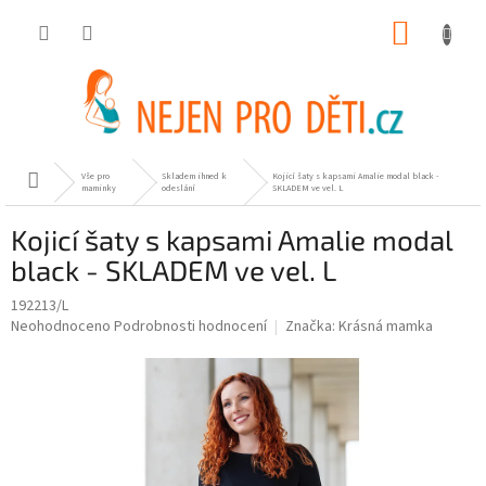
Přejít
NÁKUP
na
obsah
KOŠÍK
Vše pro
Skladem ihned k
Kojicí šaty s kapsami Amalie modal black -
Domů
maminky
odeslání
SKLADEM ve vel. L
Kojicí šaty s kapsami Amalie modal
black - SKLADEM ve vel. L
192213/L
Průměrné
Neohodnoceno
Podrobnosti hodnocení
Značka:
Krásná mamka
hodnocení
produktu
je
0,0
z
5
hvězdiček.