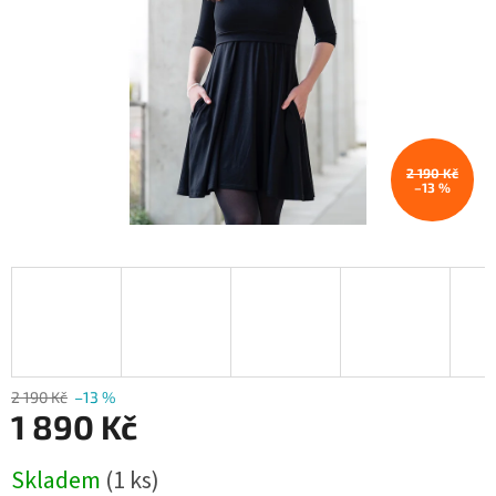
2 190 Kč
–13 %
2 190 Kč
–13 %
1 890 Kč
Měrná
Skladem
(1 ks)
cena: