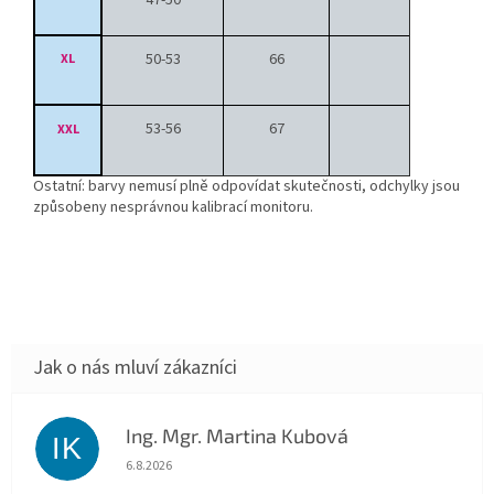
47-50
50-53
66
XL
53-56
67
XXL
Ostatní: barvy nemusí plně odpovídat skutečnosti, odchylky jsou
způsobeny nesprávnou kalibrací monitoru.
Ing. Mgr. Martina Kubová
IK
Hodnocení obchodu je 5 z 5 hvězdiček.
6.8.2026