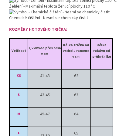
Žehlení - Maximální teplota žehlicí plochy 110 °C
Chemické čištění - Nesmí se chemicky čistit
ROZMĚRY HOTOVÉHO TRIČKA:
Délka trička od
Délka
1/2 obvod přes prsa
Velikost
vrcholu ramene
rukávu od
v cm
v cm
průkrčníku
41-43
62
XS
43-45
63
S
45-47
64
M
65
L