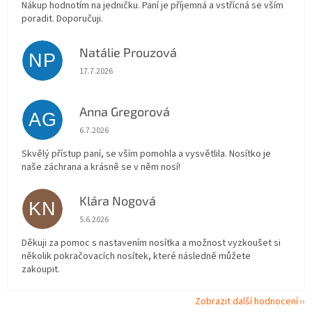
Nákup hodnotím na jedničku. Paní je příjemná a vstřícná se vším
poradit. Doporučuji.
Natálie Prouzová
NP
Hodnocení obchodu je 5 z 5 hvězdiček.
17.7.2026
Anna Gregorová
AG
Hodnocení obchodu je 5 z 5 hvězdiček.
6.7.2026
Skvělý přístup paní, se vším pomohla a vysvětlila. Nosítko je
naše záchrana a krásně se v něm nosí!
Klára Nogová
KN
Hodnocení obchodu je 5 z 5 hvězdiček.
5.6.2026
Děkuji za pomoc s nastavením nosítka a možnost vyzkoušet si
několik pokračovacích nosítek, které následně můžete
zakoupit.
Zobrazit další hodnocení