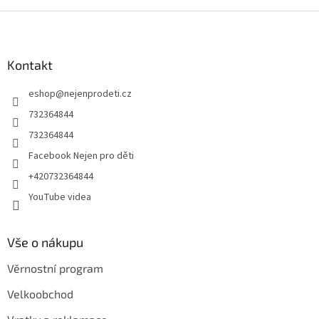
Z
á
p
a
Kontakt
t
eshop
@
nejenprodeti.cz
í
732364844
732364844
Facebook Nejen pro děti
+420732364844
YouTube videa
Vše o nákupu
Věrnostní program
Velkoobchod