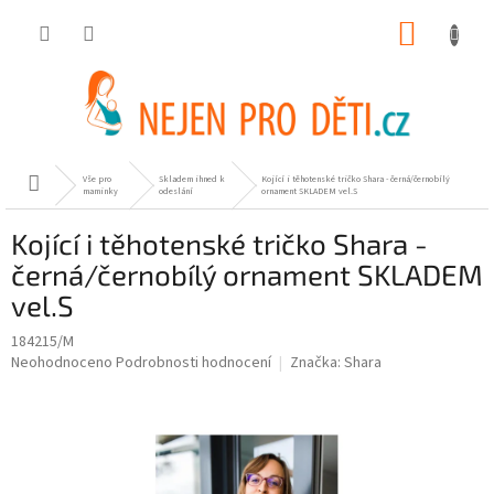
Přejít
NÁKUP
na
obsah
KOŠÍK
Vše pro
Skladem ihned k
Kojící i těhotenské tričko Shara - černá/černobílý
Domů
maminky
odeslání
ornament SKLADEM vel.S
Kojící i těhotenské tričko Shara -
černá/černobílý ornament SKLADEM
vel.S
184215/M
Průměrné
Neohodnoceno
Podrobnosti hodnocení
Značka:
Shara
hodnocení
produktu
je
0,0
z
5