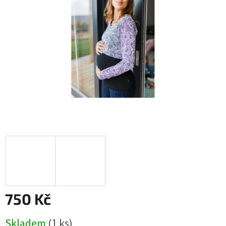
hvězdiček.
750 Kč
Měrná
Skladem
(1 ks)
cena: