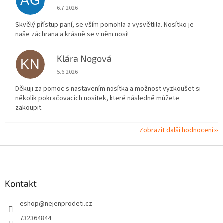
AG
Hodnocení obchodu je 5 z 5 hvězdiček.
6.7.2026
Skvělý přístup paní, se vším pomohla a vysvětlila. Nosítko je
naše záchrana a krásně se v něm nosí!
Klára Nogová
KN
Hodnocení obchodu je 5 z 5 hvězdiček.
5.6.2026
Děkuji za pomoc s nastavením nosítka a možnost vyzkoušet si
několik pokračovacích nosítek, které následně můžete
zakoupit.
Zobrazit další hodnocení
Z
á
p
a
Kontakt
t
eshop
@
nejenprodeti.cz
í
732364844