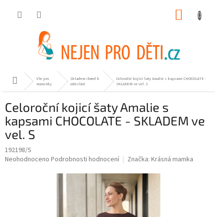
Přejít
NÁKUP
na
obsah
KOŠÍK
Vše pro
Skladem ihned k
Celoroční kojicí šaty Amalie s kapsami CHOCOLATE -
Domů
maminky
odeslání
SKLADEM ve vel. S
Celoroční kojicí šaty Amalie s
kapsami CHOCOLATE - SKLADEM ve
vel. S
192198/S
Průměrné
Neohodnoceno
Podrobnosti hodnocení
Značka:
Krásná mamka
hodnocení
produktu
je
0,0
z
5