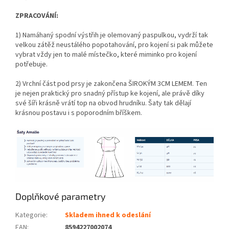
ZPRACOVÁNÍ:
1) Namáhaný spodní výstřih je olemovaný paspulkou, vydrží tak
velkou zátěž neustálého popotahování, pro kojení si pak můžete
vybrat vždy jen to malé místečko, které miminko pro kojení
potřebuje.
2) Vrchní část pod prsy je zakončena ŠIROKÝM 3CM LEMEM. Ten
je nejen praktický pro snadný přístup ke kojení, ale právě díky
své šíři krásně vrátí top na obvod hrudníku. Šaty tak dělají
krásnou postavu i s poporodním bříškem.
Doplňkové parametry
Kategorie
:
Skladem ihned k odeslání
EAN
:
8594227002074