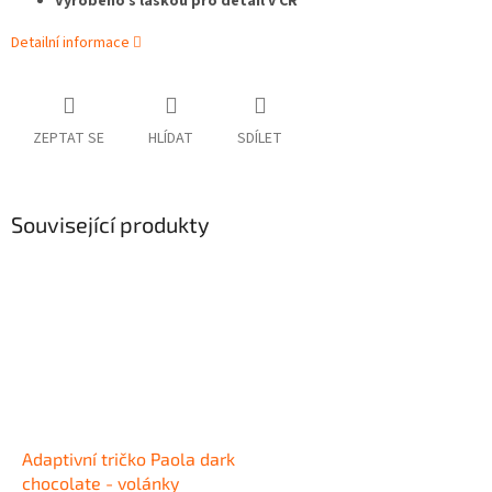
Vyrobeno s láskou pro detail v ČR
Detailní informace
ZEPTAT SE
HLÍDAT
SDÍLET
Související produkty
Adaptivní tričko Paola dark
chocolate - volánky