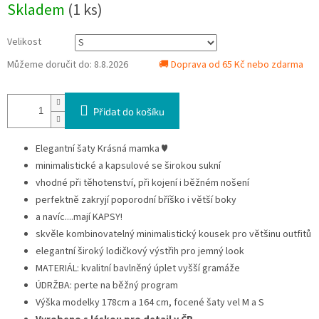
Skladem
(1 ks)
cena:
Velikost
Můžeme doručit do:
8.8.2026
🚚 Doprava od 65 Kč nebo zdarma
Přidat do košíku
Elegantní šaty Krásná mamka ♥
minimalistické a kapsulové se širokou sukní
vhodné při těhotenství, při kojení i běžném nošení
perfektně zakryjí poporodní bříško i větší boky
a navíc....mají KAPSY!
skvěle kombinovatelný minimalistický kousek pro většinu outfitů
elegantní široký lodičkový výstřih pro jemný look
MATERIÁL: kvalitní bavlněný úplet vyšší gramáže
ÚDRŽBA: perte na běžný program
Výška modelky 178cm a 164 cm, focené šaty vel M a S