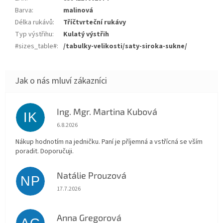
Barva
:
malinová
Délka rukávů
:
Tříčtvrteční rukávy
Typ výstřihu
:
Kulatý výstřih
#sizes_table#
:
/tabulky-velikosti/saty-siroka-sukne/
Ing. Mgr. Martina Kubová
IK
Hodnocení obchodu je 5 z 5 hvězdiček.
6.8.2026
Nákup hodnotím na jedničku. Paní je příjemná a vstřícná se vším
poradit. Doporučuji.
Natálie Prouzová
NP
Hodnocení obchodu je 5 z 5 hvězdiček.
17.7.2026
Anna Gregorová