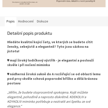
Popis
Hodnocení
Diskuze
Detailní popis produktu
Hledáte kvalitní kojicí šaty, ve kterých se budete cítit
žensky, sebejistě a elegantně? Tyto jsou sázkou na
jistotu!
♥ mají široký lodičkový výstřih - je elegantní a poslouží
skvěle i při nošení miminka
♥ nádherná široká sukně do A rozšiřující se od oblasti lemu
pod prsy skvěle schová poporodní bříško a dělá krásnou
postavu
„Věřím, že budete stoprocentně spokojena. Kojit můžete
elegantně, pohodlně a naprosto diskrétně. KDEKOLIV a
KDYKOLIV miminko potřebuje a neztratit ani špetku ze své
elegance.“