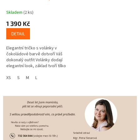
Skladem
(2 ks)
1 390 Kč
DETAIL
Elegantní tričko s volánky v
čokoládové barvě dotvoří Váš
dokonalý outfit Volánky dodají
elegantní look, základ tvoří tílko
= vzdušný příjemný letní kousek
Zpracování umožní...
XS
S
M
L