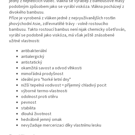
jedny z nejhebčích vůbec. Vlákna se vyrábějí z bambusové masy
podobným způsobem jako se vyrábí viskóza. Vlákna pocházejí z
divokého bambusu.
Příze je vyrobená z vláken jedné z nejvyužívanějších rostlin
jihovýchodní Asie, zdřevnatělé trávy - volně rostoucího
bambusu. Takto rostoucí bambus není nijak chemicky ošetřován,
vyrábí se podobně jako viskóza, má však ještě znásobené
užitné vlastnosti:
antibakteriální
antialergický
antistatický
okamžitá savost a odvod vlhkosti
mimořádná prodyšnost
ideální pro "horké letní dny"
nižší tepelná vodivost = příjemný chladivý pocit
výborné termo-vlastnosti
odolnost proti otěru
pevnost
stabilita
dlouhá životnost
hedvábně jemný omak
nevyžaduje mercerizaci díky vlastnímu lesku