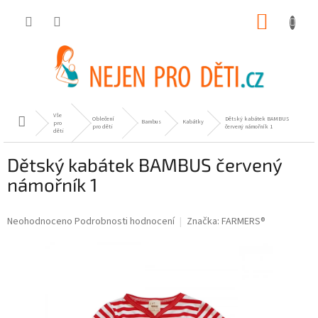
Přejít
NÁKUP
na
obsah
KOŠÍK
Vše
Oblečení
Dětský kabátek BAMBUS
Domů
Bambus
Kabátky
pro
pro děti
červený námořník 1
děti
Dětský kabátek BAMBUS červený
námořník 1
Průměrné
Neohodnoceno
Podrobnosti hodnocení
Značka:
FARMERS®
hodnocení
produktu
je
0,0
z
5
hvězdiček.