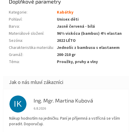
Doplňkové parametry
Kategorie
:
Kabátky
Pohlaví
:
Unisex děti
Barva
:
Jasně červená - bílá
Materiálové složení
:
96% viskóza (bambus) 4% elastan
Sezóna
:
2022 LÉTO
Charakteristika materiálu
:
Jednolíc z bambusu s elastanem
Gramáž
:
200-210 gr
Téma
:
Proužky, pruhy a vlny
Ing. Mgr. Martina Kubová
IK
Hodnocení obchodu je 5 z 5 hvězdiček.
6.8.2026
Nákup hodnotím na jedničku. Paní je příjemná a vstřícná se vším
poradit. Doporučuji.