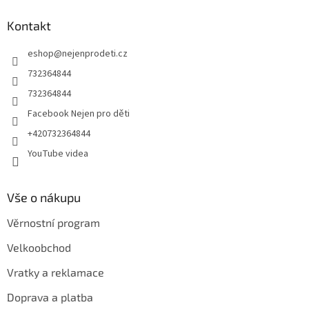
p
a
Kontakt
t
eshop
@
nejenprodeti.cz
í
732364844
732364844
Facebook Nejen pro děti
+420732364844
YouTube videa
Vše o nákupu
Věrnostní program
Velkoobchod
Vratky a reklamace
Doprava a platba