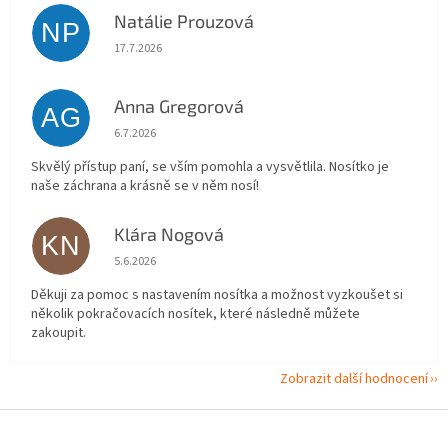
Natálie Prouzová
NP
Hodnocení obchodu je 5 z 5 hvězdiček.
17.7.2026
Anna Gregorová
AG
Hodnocení obchodu je 5 z 5 hvězdiček.
6.7.2026
Skvělý přístup paní, se vším pomohla a vysvětlila. Nosítko je
naše záchrana a krásně se v něm nosí!
Klára Nogová
KN
Hodnocení obchodu je 5 z 5 hvězdiček.
5.6.2026
Děkuji za pomoc s nastavením nosítka a možnost vyzkoušet si
několik pokračovacích nosítek, které následně můžete
zakoupit.
Zobrazit další hodnocení
Z
á