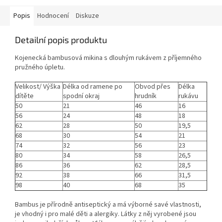
Popis
Hodnocení
Diskuze
Detailní popis produktu
Kojenecká bambusová mikina s dlouhým rukávem z příjemného
pružného úpletu.
Velikost/ Výška
Délka od ramene po
Obvod přes
Délka
dítěte
spodní okraj
hrudník
rukávu
50
21
46
16
56
24
48
18
62
28
50
19,5
68
30
54
21
74
32
56
23
80
34
58
26,5
86
36
62
28,5
92
38
66
31,5
98
40
68
35
Bambus je přírodně antiseptický a má výborné savé vlastnosti,
je vhodný i pro malé děti a alergiky. Látky z něj vyrobené jsou