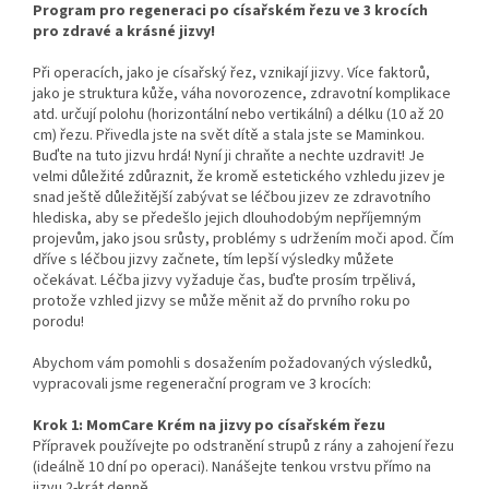
Program pro regeneraci po císařském řezu ve 3 krocích
pro zdravé a krásné jizvy!
Při operacích, jako je císařský řez, vznikají jizvy. Více faktorů,
jako je struktura kůže, váha novorozence, zdravotní komplikace
atd. určují polohu (horizontální nebo vertikální) a délku (10 až 20
cm) řezu. Přivedla jste na svět dítě a stala jste se Maminkou.
Buďte na tuto jizvu hrdá! Nyní ji chraňte a nechte uzdravit! Je
velmi důležité zdůraznit, že kromě estetického vzhledu jizev je
snad ještě důležitější zabývat se léčbou jizev ze zdravotního
hlediska, aby se předešlo jejich dlouhodobým nepříjemným
projevům, jako jsou srůsty, problémy s udržením moči apod. Čím
dříve s léčbou jizvy začnete, tím lepší výsledky můžete
očekávat. Léčba jizvy vyžaduje čas, buďte prosím trpělivá,
protože vzhled jizvy se může měnit až do prvního roku po
porodu!
Abychom vám pomohli s dosažením požadovaných výsledků,
vypracovali jsme regenerační program ve 3 krocích:
Krok 1: MomCare Krém na jizvy po císařském řezu
Přípravek používejte po odstranění strupů z rány a zahojení řezu
(ideálně 10 dní po operaci). Nanášejte tenkou vrstvu přímo na
jizvu 2-krát denně.