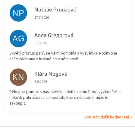
Natálie Prouzová
NP
Hodnocení obchodu je 5 z 5 hvězdiček.
17.7.2026
Anna Gregorová
AG
Hodnocení obchodu je 5 z 5 hvězdiček.
6.7.2026
Skvělý přístup paní, se vším pomohla a vysvětlila. Nosítko je
naše záchrana a krásně se v něm nosí!
Klára Nogová
KN
Hodnocení obchodu je 5 z 5 hvězdiček.
5.6.2026
Děkuji za pomoc s nastavením nosítka a možnost vyzkoušet si
několik pokračovacích nosítek, které následně můžete
zakoupit.
Zobrazit další hodnocení
Z