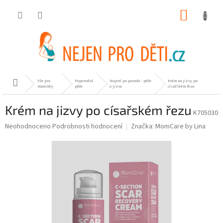
Přejít
NÁKUP
na
obsah
KOŠÍK
Vše pro
Poporodní
Hojení po porodu - péče
Krém na jizvy po
Domů
maminky
péče
o jizvu
císařském řezu
Krém na jizvy po císařském řezu
K705030
Průměrné
Neohodnoceno
Podrobnosti hodnocení
Značka:
MomCare by Lina
hodnocení
produktu
je
0,0
z
5
hvězdiček.