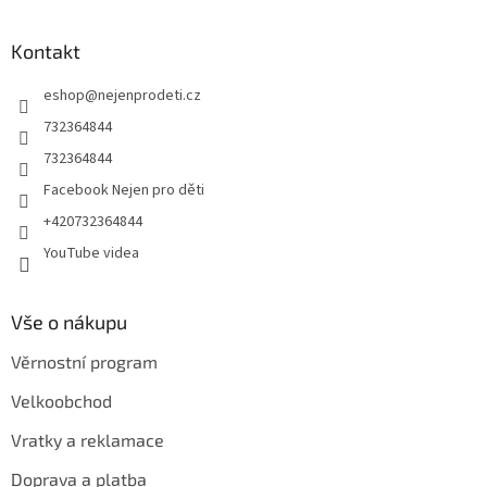
á
p
a
Kontakt
t
eshop
@
nejenprodeti.cz
í
732364844
732364844
Facebook Nejen pro děti
+420732364844
YouTube videa
Vše o nákupu
Věrnostní program
Velkoobchod
Vratky a reklamace
Doprava a platba