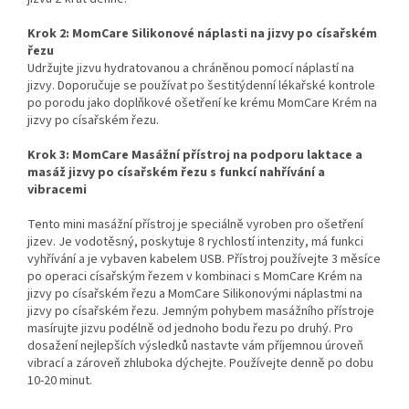
Krok 2: MomCare
Silikonové náplasti na jizvy po císařském
řezu
Udržujte jizvu hydratovanou a chráněnou pomocí náplastí na
jizvy. Doporučuje se používat po šestitýdenní lékařské kontrole
po porodu jako doplňkové ošetření ke krému MomCare Krém na
jizvy po císařském řezu.
Krok 3:
MomCare Masážní přístroj na podporu laktace a
masáž jizvy po císařském řezu s funkcí nahřívání a
vibracemi
Tento mini masážní přístroj je speciálně vyroben pro ošetření
jizev. Je vodotěsný, poskytuje 8 rychlostí intenzity, má funkci
vyhřívání a je vybaven kabelem USB. Přístroj používejte 3 měsíce
po operaci císařským řezem v kombinaci s MomCare Krém na
jizvy po císařském řezu a MomCare Silikonovými náplastmi na
jizvy po císařském řezu. Jemným pohybem masážního přístroje
masírujte jizvu podélně od jednoho bodu řezu po druhý. Pro
dosažení nejlepších výsledků nastavte vám příjemnou úroveň
vibrací a zároveň zhluboka dýchejte. Používejte denně po dobu
10-20 minut.