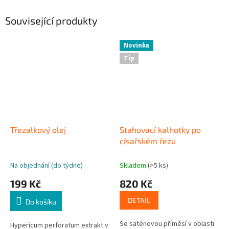
Související produkty
Novinka
Tip
Třezalkový olej
Stahovací kalhotky po
císařském řezu
Na objednání (do týdne)
Skladem
(>5 ks)
199 Kč
820 Kč
DETAIL
Do košíku
Se saténovou příměsí v oblasti
Hypericum perforatum extrakt v