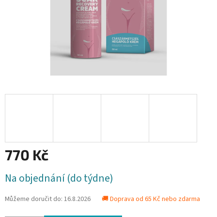
770 Kč
Měrná
Na objednání (do týdne)
cena:
Můžeme doručit do:
16.8.2026
🚚 Doprava od 65 Kč nebo zdarma