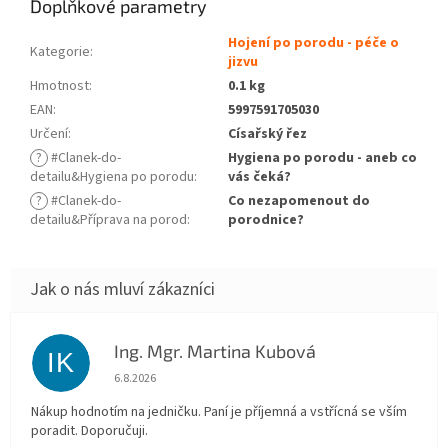
Doplňkové parametry
Hojení po porodu - péče o
Kategorie
:
jizvu
Hmotnost
:
0.1 kg
EAN
:
5997591705030
Určení
:
Císařský řez
?
#Clanek-do-
Hygiena po porodu - aneb co
detailu&Hygiena po porodu
:
vás čeká?
?
#Clanek-do-
Co nezapomenout do
detailu&Příprava na porod
:
porodnice?
Ing. Mgr. Martina Kubová
IK
Hodnocení obchodu je 5 z 5 hvězdiček.
6.8.2026
Nákup hodnotím na jedničku. Paní je příjemná a vstřícná se vším
poradit. Doporučuji.