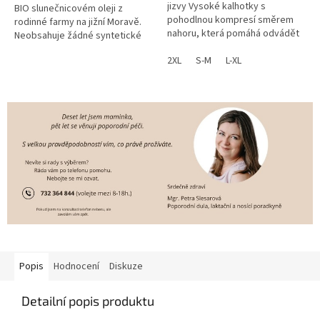
jizvy Vysoké kalhotky s
BIO slunečnicovém oleji z
pohodlnou kompresí směrem
rodinné farmy na jižní Moravě.
nahoru, která pomáhá odvádět
Neobsahuje žádné syntetické
zadržovanou tekutinu z tkání v
příměsi ani konzervanty.
oblasti řezu a tím podporuje...
2XL
S-M
L-XL
Popis
Hodnocení
Diskuze
Detailní popis produktu