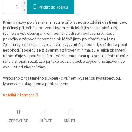
Přidat do košíku
Krém na jizvy po císařském řezu je přípravek pro lokální ošetření jizev,
je účinný při léčbě a prevenci hypertrofických jizev a keloidů. Bílý,
rychle se vstřebávající krém pomáhá udržet rovnováhu vlhkosti
pokožky a zároveň napomáhá při léčbě jizev po císařském řezu.
Zjemňuje, vyhlazuje a vyrovnává jizvy, zmírňuje bolest, svědění a pocit
nepohodlí spojený se zjizvením a zároveň minimalizuje jejich zbarvení.
Doporučuje se použít na čerstvě zhojenou ránu (po odstranění strupů z
rány a zhojení řezu). Lze jej také použít k léčbě zvýšeného zjizvení do
dvou let od zhojení rány.
Vyrobeno z rostlinného silikonu - s vilínem, kyselinou hyaluronovou,
lysinovým kolagenem a pentavitinem.
Detailní informace
ZEPTAT SE
HLÍDAT
SDÍLET